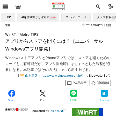
TOP
AIを作り動かし守り生かす
ロー/ノーコード
クラウドネイ
連載
2014年6月26日 公開
WinRT／Metro TIPS
アプリからストアを開くには？［ユニバーサル
Windowsアプリ開発］
WindowsストアアプリとPhoneアプリでは、ストアを開くための
コードも共有可能だが、アプリ開発時にはちょっとした調整が必
要になる。本記事ではその方法について取り上げる。
[
山本康彦（http://www.bluewatersoft.jp/）
，BluewaterSoft]
PC用表示
関連情報
Share
Post
LINE
Hatena
powered by
Insider.NET