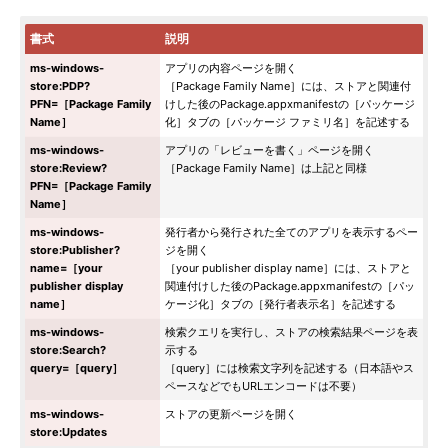
書式
説明
ms-windows-
アプリの内容ページを開く
store:PDP?
［Package Family Name］には、ストアと関連付
PFN=［Package Family
けした後のPackage.appxmanifestの［パッケージ
Name］
化］タブの［パッケージ ファミリ名］を記述する
ms-windows-
アプリの「レビューを書く」ページを開く
store:Review?
［Package Family Name］は上記と同様
PFN=［Package Family
Name］
ms-windows-
発行者から発行された全てのアプリを表示するペー
store:Publisher?
ジを開く
name=［your
［your publisher display name］には、ストアと
publisher display
関連付けした後のPackage.appxmanifestの［パッ
name］
ケージ化］タブの［発行者表示名］を記述する
ms-windows-
検索クエリを実行し、ストアの検索結果ページを表
store:Search?
示する
query=［query］
［query］には検索文字列を記述する（日本語やス
ペースなどでもURLエンコードは不要）
ms-windows-
ストアの更新ページを開く
store:Updates