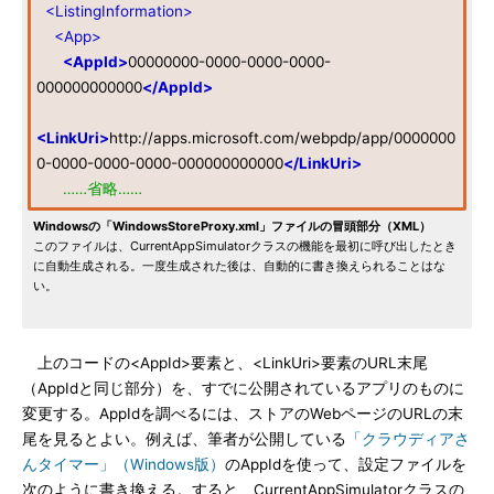
<ListingInformation>
<App>
<AppId>
00000000-0000-0000-0000-
000000000000
</AppId>
<LinkUri>
http://apps.microsoft.com/webpdp/app/0000000
0-0000-0000-0000-000000000000
</LinkUri>
……省略……
Windowsの「WindowsStoreProxy.xml」ファイルの冒頭部分（XML）
このファイルは、CurrentAppSimulatorクラスの機能を最初に呼び出したとき
に自動生成される。一度生成された後は、自動的に書き換えられることはな
い。
上のコードの<AppId>要素と、<LinkUri>要素のURL末尾
（AppIdと同じ部分）を、すでに公開されているアプリのものに
変更する。AppIdを調べるには、ストアのWebページのURLの末
尾を見るとよい。例えば、筆者が公開している
「クラウディアさ
んタイマー」（Windows版）
のAppIdを使って、設定ファイルを
次のように書き換える。すると、CurrentAppSimulatorクラスの