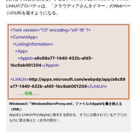
LinkUriプロパティは、「クラウディアさんタイマー」のWebペー
ジのURIを返すようになる。
<?xml version="1.0" encoding="utf-16" ?>
<CurrentApp>
<ListingInformation>
<App>
<AppId>
a6c89a77-1440-432b-afd5-
1bc9ab001204
</AppId>
<LinkUri>
http://apps.microsoft.com/webpdp/app/a6c89
a77-1440-432b-afd5-1bc9ab001204
</LinkUri>
……省略……
Windowsの「WindowsStoreProxy.xml」ファイルのAppIdを書き換える
（XML）
AppIdとLinkUri中のAppIdに相当する部分を、すでに公開されているアプリの
ものに置き換えた（太字の部分）。