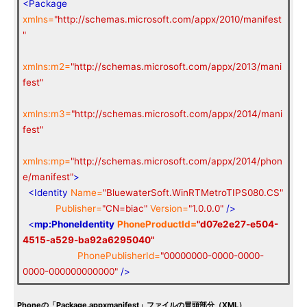
<Package
xmlns=
"http://schemas.microsoft.com/appx/2010/manifest
"
xmlns:m2=
"http://schemas.microsoft.com/appx/2013/mani
fest"
xmlns:m3=
"http://schemas.microsoft.com/appx/2014/mani
fest"
xmlns:mp=
"http://schemas.microsoft.com/appx/2014/phon
e/manifest"
>
<Identity
Name=
"BluewaterSoft.WinRTMetroTIPS080.CS"
Publisher=
"CN=biac"
Version=
"1.0.0.0"
/>
<
mp:PhoneIdentity
PhoneProductId=
"d07e2e27-e504-
4515-a529-ba92a6295040"
PhonePublisherId=
"00000000-0000-0000-
0000-000000000000"
/>
Phoneの「Package.appxmanifest」ファイルの冒頭部分（XML）