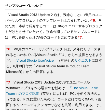
サンプルコードについて
Visual Studio 2013 Update 2では、残念なことにVB用のユニ
バーサルプロジェクトのテンプレートは含まれていない
*6
。そ
のため、本稿で紹介するコードはC#のユニバーサルプロジェク
トだけとさせていただく。別途公開しているサンプルコードに
は、PCLを使った形のVBのコードも含めてある
*7
。
*6
VB用のユニバーサルプロジェクトは、来年にリリースさ
れるといわれているVisual Studio「14」からの提供となるよう
だ。「
Visual Studio UserVoice
」（英語）の
リクエスト
に対す
る、6月18日付の「Visual Studio team (Product Team,
Microsoft)」からの回答による。
*7
Visual Studio 2013 Update 2のVBでユニバーサル
Windowsアプリを作る場合のお勧めは、
「The Visual Basic
Team」のブログ記事
（英語）によれば、PCLを使う方法のよ
うである。PCLに置いたものは、コードだけでなくXAML（画
面）やリソースディクショナリなども共通に利用できる。そこ