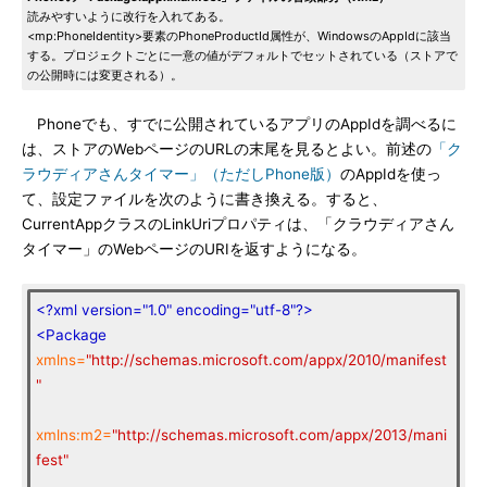
読みやすいように改行を入れてある。
<mp:PhoneIdentity>要素のPhoneProductId属性が、WindowsのAppIdに該当
する。プロジェクトごとに一意の値がデフォルトでセットされている（ストアで
の公開時には変更される）。
Phoneでも、すでに公開されているアプリのAppIdを調べるに
は、ストアのWebページのURLの末尾を見るとよい。前述の
「ク
ラウディアさんタイマー」（ただしPhone版）
のAppIdを使っ
て、設定ファイルを次のように書き換える。すると、
CurrentAppクラスのLinkUriプロパティは、「クラウディアさん
タイマー」のWebページのURIを返すようになる。
<?xml version="1.0" encoding="utf-8"?>
<Package
xmlns=
"http://schemas.microsoft.com/appx/2010/manifest
"
xmlns:m2=
"http://schemas.microsoft.com/appx/2013/mani
fest"