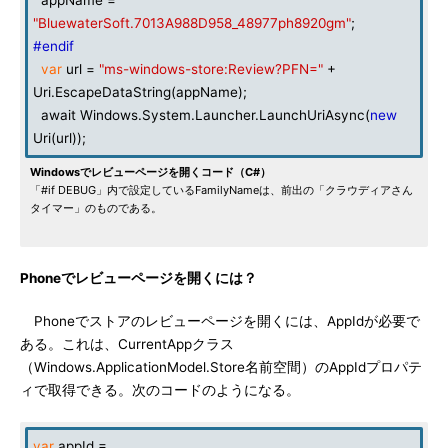
appName =
"BluewaterSoft.7013A988D958_48977ph8920gm"
;
#endif
var
url =
"ms-windows-store:Review?PFN="
+
Uri.EscapeDataString(appName);
await Windows.System.Launcher.LaunchUriAsync(
new
Uri(url));
Windowsでレビューページを開くコード（C#）
「#if DEBUG」内で設定しているFamilyNameは、前出の「クラウディアさん
タイマー」のものである。
Phoneでレビューページを開くには？
Phoneでストアのレビューページを開くには、AppIdが必要で
ある。これは、CurrentAppクラス
（Windows.ApplicationModel.Store名前空間）のAppIdプロパテ
ィで取得できる。次のコードのようになる。
var
appId =