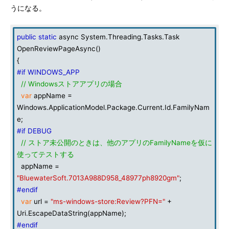
うになる。
public
static
async System.Threading.Tasks.Task
OpenReviewPageAsync()
{
#if WINDOWS_APP
// Windowsストアアプリの場合
var
appName =
Windows.ApplicationModel.Package.Current.Id.FamilyNam
e;
#if DEBUG
// ストア未公開のときは、他のアプリのFamilyNameを仮に
使ってテストする
appName =
"BluewaterSoft.7013A988D958_48977ph8920gm"
;
#endif
var
url =
"ms-windows-store:Review?PFN="
+
Uri.EscapeDataString(appName);
#endif