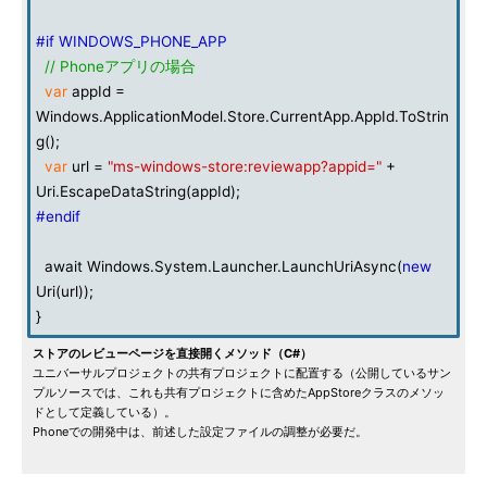
#if WINDOWS_PHONE_APP
// Phoneアプリの場合
var
appId =
Windows.ApplicationModel.Store.CurrentApp.AppId.ToStrin
g();
var
url =
"ms-windows-store:reviewapp?appid="
+
Uri.EscapeDataString(appId);
#endif
await Windows.System.Launcher.LaunchUriAsync(
new
Uri(url));
}
ストアのレビューページを直接開くメソッド（C#）
ユニバーサルプロジェクトの共有プロジェクトに配置する（公開しているサン
プルソースでは、これも共有プロジェクトに含めたAppStoreクラスのメソッ
ドとして定義している）。
Phoneでの開発中は、前述した設定ファイルの調整が必要だ。