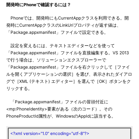
開発時にPhoneで確認するには？
Phoneでは、開発時にもCurrentAppクラスを利用できる。開
発時にCurrentAppクラスのLinkUriプロパティが返す値は、
「Package.appxmanifest」ファイルで設定できる。
設定を変えるには、テキストエディターなどを使って
「Package.appxmanifest」ファイルを直接編集する。VS 2013
で行う場合は、ソリューションエクスプローラーで
「Package.appxmanifest」ファイルを右クリックして［ファイ
ルを開くアプリケーションの選択］を選び、表示されたダイアロ
グで［XML (テキスト) エディター］を選んで［OK］ボタンをク
リックする。
「Package.appxmanifest」ファイルの冒頭付近に
<mp:PhoneIdentity>要素がある（次のコード）。その
PhoneProductId属性が、WindowsのAppIdに該当する。
<?xml version="1.0" encoding="utf-8"?>