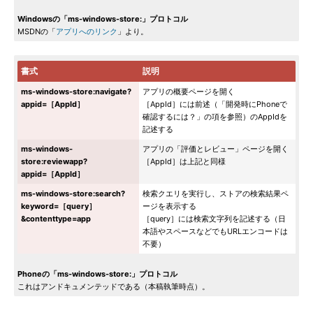
Windowsの「ms-windows-store:」プロトコル
MSDNの「
アプリへのリンク
」より。
書式
説明
ms-windows-store:navigate?
アプリの概要ページを開く
appid=［AppId］
［AppId］には前述（「開発時にPhoneで
確認するには？」の項を参照）のAppIdを
記述する
ms-windows-
アプリの「評価とレビュー」ページを開く
store:reviewapp?
［AppId］は上記と同様
appid=［AppId］
ms-windows-store:search?
検索クエリを実行し、ストアの検索結果ペ
keyword=［query］
ージを表示する
&contenttype=app
［query］には検索文字列を記述する（日
本語やスペースなどでもURLエンコードは
不要）
Phoneの「ms-windows-store:」プロトコル
これはアンドキュメンテッドである（本稿執筆時点）。