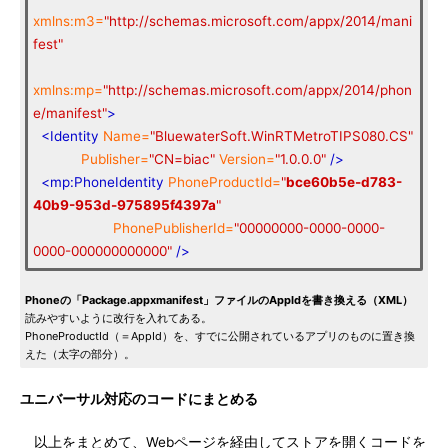
xmlns:m3=
"http://schemas.microsoft.com/appx/2014/mani
fest"
xmlns:mp=
"http://schemas.microsoft.com/appx/2014/phon
e/manifest"
>
<Identity
Name=
"BluewaterSoft.WinRTMetroTIPS080.CS"
Publisher=
"CN=biac"
Version=
"1.0.0.0"
/>
<mp:PhoneIdentity
PhoneProductId=
"
bce60b5e-d783-
40b9-953d-975895f4397a
"
PhonePublisherId=
"00000000-0000-0000-
0000-000000000000"
/>
Phoneの「Package.appxmanifest」ファイルのAppIdを書き換える（XML）
読みやすいように改行を入れてある。
PhoneProductId（＝AppId）を、すでに公開されているアプリのものに置き換
えた（太字の部分）。
ユニバーサル対応のコードにまとめる
以上をまとめて、Webページを経由してストアを開くコードを