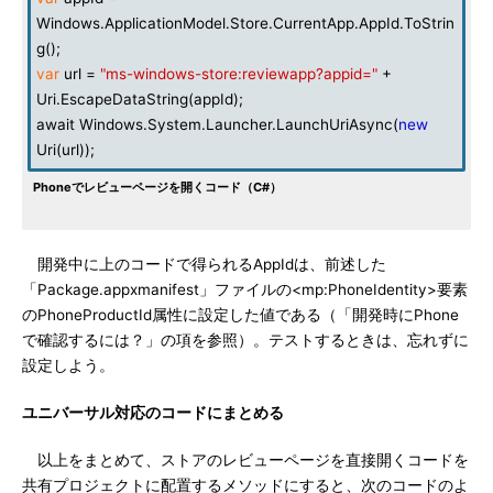
Windows.ApplicationModel.Store.CurrentApp.AppId.ToStrin
g();
var
url =
"ms-windows-store:reviewapp?appid="
+
Uri.EscapeDataString(appId);
await Windows.System.Launcher.LaunchUriAsync(
new
Uri(url));
Phoneでレビューページを開くコード（C#）
開発中に上のコードで得られるAppIdは、前述した
「Package.appxmanifest」ファイルの<mp:PhoneIdentity>要素
のPhoneProductId属性に設定した値である（「開発時にPhone
で確認するには？」の項を参照）。テストするときは、忘れずに
設定しよう。
ユニバーサル対応のコードにまとめる
以上をまとめて、ストアのレビューページを直接開くコードを
共有プロジェクトに配置するメソッドにすると、次のコードのよ