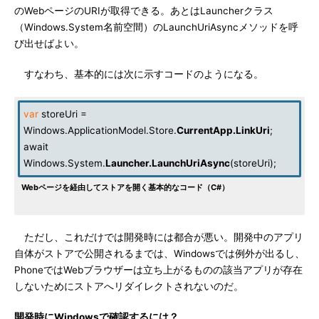
のWebページのURIが取得できる。あとはLauncherクラス
（Windows.System名前空間）のLaunchUriAsyncメソッドを呼
び出せばよい。
すなわち、基本的には次に示すコードのようになる。
var
storeUri =
Windows.ApplicationModel.Store.
CurrentApp
.
LinkUri
;
await
Windows.System.
Launcher
.
LaunchUriAsync
(storeUri);
Webページを経由してストアを開く基本的なコード（C#）
ただし、これだけでは開発時には都合が悪い。開発中のアプリ
自体がストアで公開されるまでは、Windowsでは例外が出るし、
PhoneではWebブラウザーは立ち上がるものの該当アプリが存在
しないためにストアへリダイレクトされないのだ。
開発時にWindowsで確認するには？