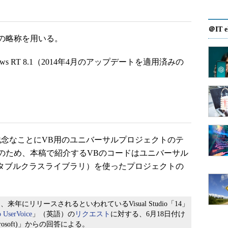
＠IT e
の略称を用いる。
indows RT 8.1（2014年4月のアップデートを適用済みの
ate 2では、残念なことにVB用のユニバーサルプロジェクトのテ
のため、本稿で紹介するVBのコードはユニバーサル
ータブルクラスライブラリ）を使ったプロジェクトの
にリリースされるといわれているVisual Studio「14」
o UserVoice
」（英語）の
リクエスト
に対する、6月18日付け
m, Microsoft)」からの回答による。