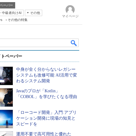
ペーパー
・中級者向けAI
その他
マイページ
ws
その他の特集
イトペーパー
中身が全く分からないレガシー
システムも改修可能 AI活用で変
わるシステム開発
Javaのプロが「Kotlin」
k
「COBOL」を学びたくなる理由
「ローコード開発」入門:アプリ
ケーション開発に現場の知見と
スピードを
運用不要で高可用性と優れた