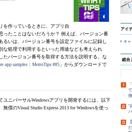
リを作っているときに、アプリ自
アイ
思ったことはないだろうか？ 例えば、バージョン番
あるいは、バージョン番号を設定ファイルに記録し
キャ
別な処理で利用するといった用途なども考えられ
したバージョン番号を取得する方法を説明する。な
総合
re app samples：MetroTips #85
」からダウンロードで
側
ニバーサルWindowsアプリを開発するには、以下
“
l Studio Express 2013 for Windowsを使っ
【
だ