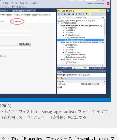
2013）
ニフェスト（「Package.appxmanifest」ファイル）をダブ
（赤丸内）の［バージョン］（赤枠内）を設定する。
トでは「Properties」フォルダーの「AssemblyInfo.cs」フ