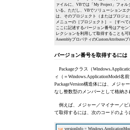
ァイルに、VBでは「My Project」フォル
いる。ただし、VBでソリューションエクスプ
は、そのプロジェクト（またはプロジェ
メニューの［プロジェクト］－［すべて
ここに記述するバージョン番号はアセンブリ
レクションを利用して取得することも可能だ
AssemblyプロパティのCustomAttrib
バージョン番号を取得するには
Packageクラス（Windows.Appli
ィ（＝Windows.ApplicationMod
PackageVersion構造体には
なし整数型のメンバーとして格納さ
例えば、メジャー／マイナー／ビ
て取得するには、次のコードのよう
var
versionInfo = Windows.ApplicationMode