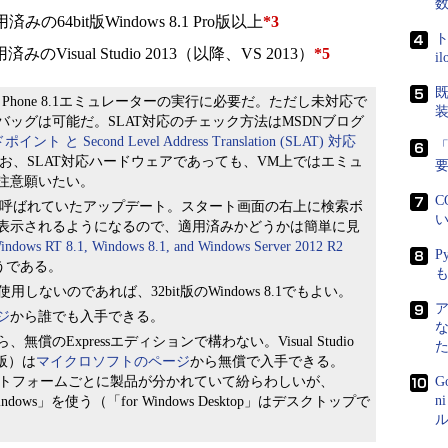
済みの64bit版Windows 8.1 Pro版以上
*3
ト
済みのVisual Studio 2013（以降、VS 2013）
*5
i
既
 Phone 8.1エミュレーターの実行に必要だ。ただし未対応で
ッグは可能だ。SLAT対応のチェック方法はMSDNブログ
ント と Second Level Address Translation (SLAT) 対応
「
お、SLAT対応ハードウェアであっても、VM上ではエミュ
注意願いたい。
C
te 1」と呼ばれていたアップデート。スタート画面の右上に検索ボ
い
表示されるようになるので、適用済みかどうかは簡単に見
indows RT 8.1, Windows 8.1, and Windows Server 2012 R2
P
うである。
を使用しないのであれば、32bit版のWindows 8.1でもよい。
ジ
から誰でも入手できる。
Expressエディションで構わない。Visual Studio
製品版）は
マイクロソフトのページ
から無償で入手できる。
プラットフォームごとに製品が分かれていて紛らわしいが、
G
n
dows」を使う（「for Windows Desktop」はデスクトップで
ル