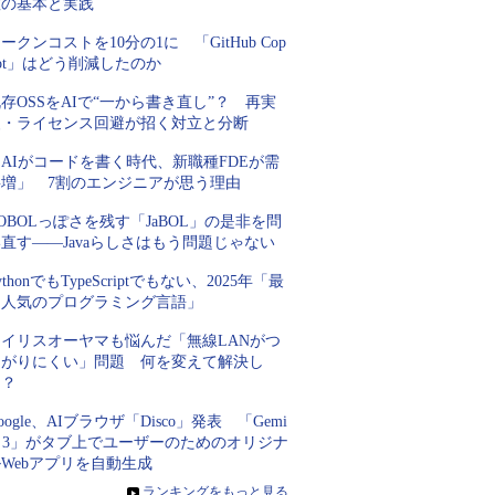
数の基本と実践
ークンコストを10分の1に 「GitHub Cop
lot」はどう削減したのか
存OSSをAIで“一から書き直し”？ 再実
装・ライセンス回避が招く対立と分断
AIがコードを書く時代、新職種FDEが需
要増」 7割のエンジニアが思う理由
OBOLっぽさを残す「JaBOL」の是非を問
直す――Javaらしさはもう問題じゃない
ythonでもTypeScriptでもない、2025年「最
も人気のプログラミング言語」
アイリスオーヤマも悩んだ「無線LANがつ
ながりにくい」問題 何を変えて解決し
た？
oogle、AIブラウザ「Disco」発表 「Gemi
i 3」がタブ上でユーザーのためのオリジナ
Webアプリを自動生成
»
ランキングをもっと見る