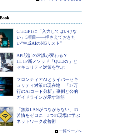
Book
ChatGPTに「入力してはいけな
い」5項目――押さえておきた
い“生成AIのNGリスト”
API設計の常識が変わる？
HTTP新メソッド「QUERY」と
セキュリティ対策を学ぶ
フロンティアAIとサイバーセキ
ュリティ対策の現在地 「17万
行のAIコード分析」事例と公的
ガイドラインが示す道筋
「無線LANがつながらない」の
苦情をゼロに 3つの現場に学ぶ
ネットワーク改善術
»
一覧ページへ