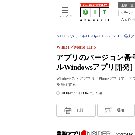
連載一覧
クラウド
メディア
AIを作
＠IT
アジャイル/DevOps
Insider.NET
業務アプ
WinRT／Metro TIPS
アプリのバージョン番
ルWindowsアプリ開発
Windowsストアアプリ／Phoneアプリ
を解説する。
2014年07月31日 14時57分 公開
印刷
通知
powered by