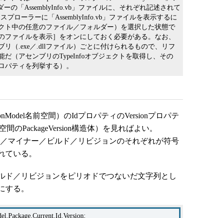
ダーの「AssemblyInfo.vb」ファイルに、それぞれ記述されて
ローラーに「AssemblyInfo.vb」ファイルを表示するに
クト中の任意のファイル／フォルダー）を選択した状態で
のファイルを表示］をオンにしておく必要がある。なお、
（.exe／.dllファイル）ごとに付けられるもので、リフ
（アセンブリのTypeInfoオブジェクトを取得し、その
utesプロパティを列挙する）。
cationModel名前空間）のIdプロパティのVersionプロパテ
el名前空間のPackageVersion構造体）を見ればよい。
、メジャー／マイナー／ビルド／リビジョンのそれぞれが符号
れている。
ルド／リビジョンをピリオドでつないだ文字列とし
にする。
l.Package.Current.Id.Version;