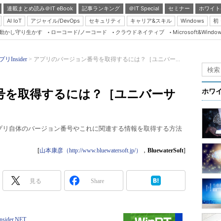
連載まとめ読み＠IT eBook
記事ランキング
＠IT Special
セミナー
ホワイト
AI IoT
アジャイル/DevOps
セキュリティ
キャリア&スキル
Windows
初
り動かし守り生かす
ローコード/ノーコード
クラウドネイティブ
Microsoft&Windo
Server & Storage
HTML5 + UX
リInsider
アプリのバージョン番号を取得するには？［ユニバー...
Smart & Social
Coding Edge
号を取得するには？［ユニバーサ
ホワ
Java Agile
］
Database Expert
で、アプリ自体のバージョン番号やこれに関連する情報を取得する方法
Linux ＆ OSS
Master of IP Networ
[
山本康彦（http://www.bluewatersoft.jp/）
，
BluewaterSoft
]
Security & Trust
見る
Share
Test & Tools
Insider.NET
ブログ
Insider.NET