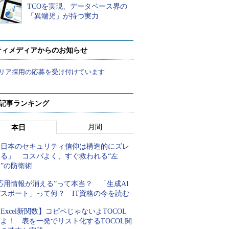
TCOを実現、データベース界の
「異端児」が持つ実力
ティメディアからのお知らせ
リア採用の応募を受け付けています
 記事ランキング
月間
本日
「日本のセキュリティ信仰は構造的にズレ
てる」 コスパよく、すぐ救われる“左
”の防衛術
応用情報が消える”って本当？ 「生成AI
パスポート」って何？ IT資格の今を読む
Excel新関数】コピペじゃないよTOCOL
よ！ 表を一発でリスト化するTOCOL関