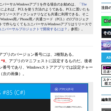
 2のVBでユニバーサルWindowsアプリを作る場合のお勧めは、
「The
注目
によれば、PCLを使う方法のようである。PCLに置いたも
）やリソースディクショナリなども共通に利用できる。そこ
ndows用／Phone用／共通コード（PCL）の3プロジェク
で作らなくてもユニバーサルWindowsアプリはリリースで
TIPS：ユニバーサルプロジェクトで開発するには？
」参照）。
プリのバージョン番号には、2種類ある。
と
*8
、アプリのマニフェストに設定するものだ。後者
番号であり、Windowsストアアプリでは設定チャー
（次の画像）。
編集