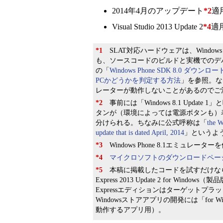
2014年4月のアップデート
*2
適用
Visual Studio 2013 Update 2
*4
適用
*1
SLAT対応ハードウェアは、Windows
も、ソースコードのビルドと実機でのデバ
の「
Windows Phone SDK 8.0 ダウンロードポイ
PCかどうかを判定する方法
」を参照。な
レーターが動作しないことがあるのでご
*2
事前には「Windows 8.1 Upda
タンが（環境によっては電源ボタンも）
分けられる。ちなみに公式呼称は「
the W
update that is dated April, 2014
」というよ
*3
Windows Phone 8.1エミュレーター
*4
マイクロソフトのダウンロードペー
*5
本稿に掲載したコードを試すだけなら、無償の
Express 2013 Update 2 for Windows（
Expressエディションはターゲット
Windowsストアアプリの開発には「for Win
動作するアプリ用）。