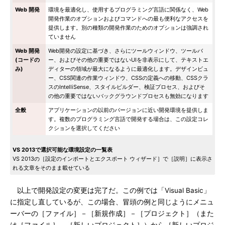
Web 開発
環境を最適化し、使用するプログラミング言語に関係なく、Web
開発作業のオプションおよびコマンドへの最も便利なアクセスを
提供します。別の種類の開発作業のためのオプションは強調され
ていません
Web 開発
Web開発の設定に基づき、さらにツールウィンドウ、ツールバ
(コードの
ー、およびその他の重要ではないUIを非表示にして、テキストエ
み)
ディターの領域が最大になるように最適化します。デザインビュ
ー、CSS関連の作業ウィンドウ、CSSの定義への移動、CSSクラ
スのIntelliSense、スタイルビルダー、検証プロセス、およびそ
の他の重要ではないバックグラウンドプロセスも無効になります
全般
アプリケーションの以前のバージョンに近い開発環境を提供しま
す。複数のプログラミング言語で開発する場合は、この設定コレ
クションを選択してください
VS 2013で選択可能な環境設定の一覧表
VS 2013の［設定のインポートとエクスポート ウィザード］で［説明］に表示さ
れる文章をそのまま載せている
以上で開発設定の変更は完了だ。この例では「Visual Basic」
に指定し直しているが、この場合、冒頭の例と同じようにメニュ
ーバーの［ファイル］－［新規作成］－［プロジェクト］（また