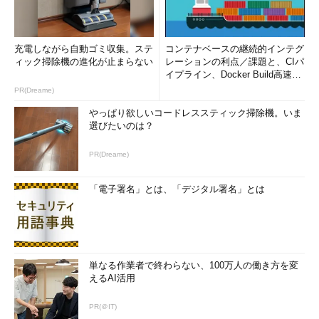
充電しながら自動ゴミ収集。ステ
コンテナベースの継続的インテグ
ィック掃除機の進化が止まらない
レーションの利点／課題と、CIパ
イプライン、Docker Build高速化
のコツ (1/2...
PR(Dreame)
やっぱり欲しいコードレススティック掃除機。いま
選びたいのは？
PR(Dreame)
「電子署名」とは、「デジタル署名」とは
単なる作業者で終わらない、100万人の働き方を変
えるAI活用
PR(＠IT)