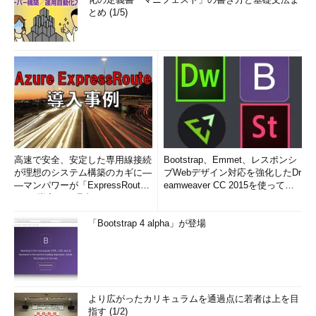
とめ (1/5)
高速で安全、安定した専用線接続
Bootstrap、Emmet、レスポンシ
が理想のシステム構築のカギに―
ブWebデザイン対応を強化したDr
―マンパワーが「ExpressRout
eamweaver CC 2015を使って
e」を導入した理由
み...
「Bootstrap 4 alpha」が登場
より広がったカリキュラムを通過点に若者は上を目
指す (1/2)