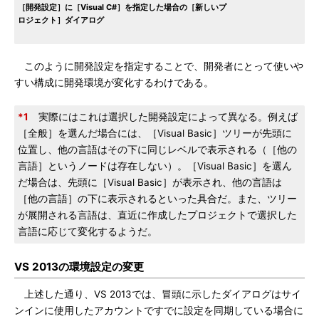
［開発設定］に［Visual C#］を指定した場合の［新しいプ
ロジェクト］ダイアログ
このように開発設定を指定することで、開発者にとって使いや
すい構成に開発環境が変化するわけである。
*1
実際にはこれは選択した開発設定によって異なる。例えば
［全般］を選んだ場合には、［Visual Basic］ツリーが先頭に
位置し、他の言語はその下に同じレベルで表示される（［他の
言語］というノードは存在しない）。［Visual Basic］を選ん
だ場合は、先頭に［Visual Basic］が表示され、他の言語は
［他の言語］の下に表示されるといった具合だ。また、ツリー
が展開される言語は、直近に作成したプロジェクトで選択した
言語に応じて変化するようだ。
VS 2013の環境設定の変更
上述した通り、VS 2013では、冒頭に示したダイアログはサイ
ンインに使用したアカウントですでに設定を同期している場合に