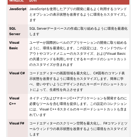
JavaScript
JavaScriptを使用したアプリの開発に最もよく利用するコマンド
とオプションの表示状態を改善するように環境をカスタマイズし
ます
SQL
SQL Serverデータベースの作成に取り組めるように環境を最適化
Server
します
Visual
ユーザーが国際的レベルのアプリケーションの開発に取り組める
Basic
ように、環境を最適化します。この設定には、ウィンドウのレイ
アウトやコマンドメニューのカスタマイズ、およびVisual Basic
の共通コマンドを利用しやすくするキーボードのショートカット
のカスタマイズが含まれます
Visual C#
コードエディターの画面領域を最大化し、C#固有のコマンド表
示状態を改善するように環境をカスタマイズします。簡単に学
べ、使いやすいようにデザインされたキーボードのショートカッ
トによって、生産性を向上させます
Visual
ネイティブおよびマネージC++アプリケーションを開発するのに
C++
必要なツールを含む環境を提供します。この設定のコレクション
には、Visual C++ 6スタイルのキーボードショートカットも含ま
れています
Visual F#
コードエディターのスクリーン空間を最大化し、F#コマンドとツ
ールウィンドウの表示状態を改善するように環境をカスタマイズ
します