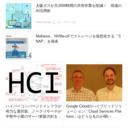
大阪ガスが月2000時間の共有作業を削減！ 現場の
AI活用術
PR(ITmedia エンタープライズ)
Mellanox、NVMe-oFでストレージを仮想化する「S
NAP」を発表
ハイパーコンバージドインフラが
Google Cloudのハイブリッドソリ
有力な選択肢、ノークリサーチが
ューション「Cloud Services Plat
中堅中小業のサーバ更新方針を調
form」はどうなるのか聞い...
査