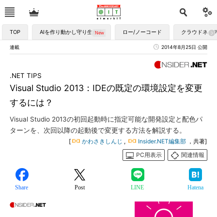
TOP
AIを作り動かし守り生かす
ロー/ノーコード
クラウドネイ
連載
2014年8月25日 公開
.NET TIPS
Visual Studio 2013：IDEの既定の環境設定を変更
するには？
Visual Studio 2013の初回起動時に指定可能な開発設定と配色パ
ターンを、次回以降の起動後で変更する方法を解説する。
[
かわさきしんじ
,
Insider.NET編集部
，共著]
PC用表示
関連情報
Share
Post
LINE
Hatena