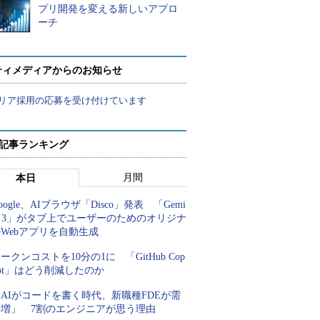
プリ開発を変える新しいアプロ
ーチ
ティメディアからのお知らせ
リア採用の応募を受け付けています
 記事ランキング
月間
本日
oogle、AIブラウザ「Disco」発表 「Gemi
i 3」がタブ上でユーザーのためのオリジナ
Webアプリを自動生成
ークンコストを10分の1に 「GitHub Cop
lot」はどう削減したのか
AIがコードを書く時代、新職種FDEが需
要増」 7割のエンジニアが思う理由