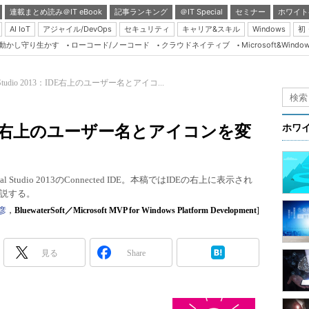
連載まとめ読み＠IT eBook
記事ランキング
＠IT Special
セミナー
ホワイト
AI IoT
アジャイル/DevOps
セキュリティ
キャリア&スキル
Windows
初
り動かし守り生かす
ローコード/ノーコード
クラウドネイティブ
Microsoft&Windo
Server & Storage
HTML5 + UX
l Studio 2013：IDE右上のユーザー名とアイコ...
Smart & Social
Coding Edge
013：IDE右上のユーザー名とアイコンを変
ホワ
Java Agile
Database Expert
tudio 2013のConnected IDE。本稿ではIDEの右上に表示され
Linux ＆ OSS
説する。
Master of IP Networ
彦
，
BluewaterSoft／Microsoft MVP for Windows Platform Development
]
Security & Trust
見る
Share
Test & Tools
Insider.NET
ブログ