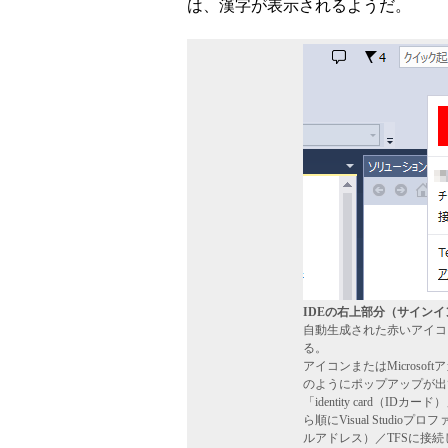
は、漢字が表示されるようだ。
IDEの右上部分（サイン
自動生成された赤いアイコン
る。
アイコンまたはMicros
のようにポップアップが出
「identity card（
ら順にVisual Studioプ
ルアドレス）／TFSに接続