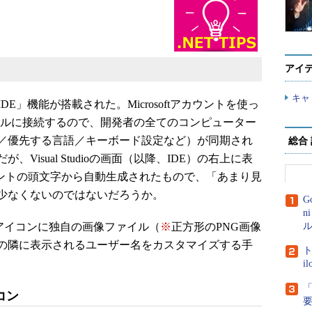
アイ
キャ
ected IDE」機能が搭載された。Microsoftアカウントを使っ
プロファイルに接続するので、開発者の全てのコンピューター
／優先する言語／キーボード設定など）が同期され
総合
isual Studioの画面（以降、IDE）の右上に表
アカウントの頭文字から自動生成されたもので、「あまり見
少なくないのではないだろうか。
G
n
アイコンに独自の画像ファイル（
※
正方形のPNG画像
ル
の隣に表示されるユーザー名をカスタマイズする手
ト
i
「
コン