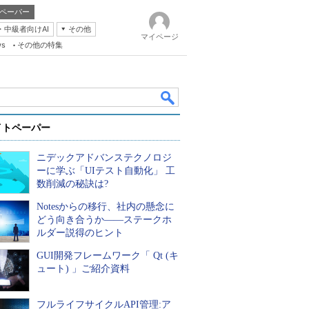
ペーパー
・中級者向けAI
その他
マイページ
ws
その他の特集
イトペーパー
ニデックアドバンステクノロジ
ーに学ぶ「UIテスト自動化」 工
数削減の秘訣は?
Notesからの移行、社内の懸念に
k
どう向き合うか――ステークホ
ルダー説得のヒント
GUI開発フレームワーク「 Qt (キ
ュート) 」ご紹介資料
フルライフサイクルAPI管理:ア