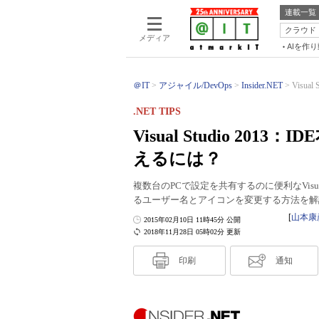
連載一覧
クラウド
メディア
AIを作
＠IT
アジャイル/DevOps
Insider.NET
Visua
.NET TIPS
Visual Studio 2
えるには？
複数台のPCで設定を共有するのに便利なVisual S
るユーザー名とアイコンを変更する方法を解
[
山本康
2015年02月10日 11時45分 公開
2018年11月28日 05時02分 更新
印刷
通知