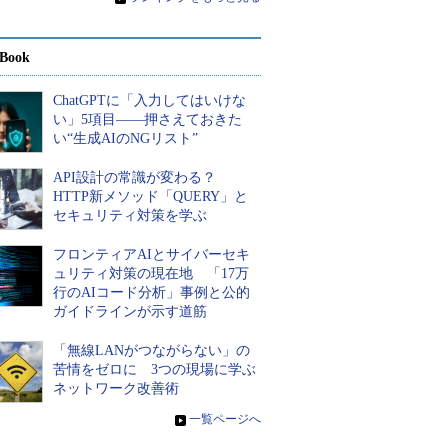
Book
ChatGPTに「入力してはいけな
い」5項目――押さえておきた
い“生成AIのNGリスト”
API設計の常識が変わる？
HTTP新メソッド「QUERY」と
セキュリティ対策を学ぶ
フロンティアAIとサイバーセキ
ュリティ対策の現在地 「17万
行のAIコード分析」事例と公的
ガイドラインが示す道筋
「無線LANがつながらない」の
苦情をゼロに 3つの現場に学ぶ
ネットワーク改善術
»
一覧ページへ