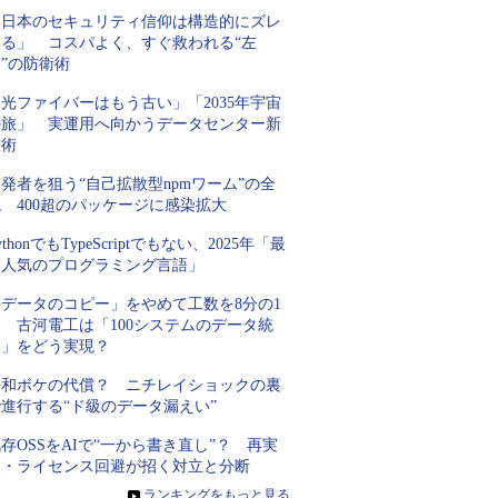
「日本のセキュリティ信仰は構造的にズレ
てる」 コスパよく、すぐ救われる“左
”の防衛術
光ファイバーはもう古い」「2035年宇宙
の旅」 実運用へ向かうデータセンター新
技術
発者を狙う“自己拡散型npmワーム”の全
 400超のパッケージに感染拡大
ythonでもTypeScriptでもない、2025年「最
も人気のプログラミング言語」
「データのコピー」をやめて工数を8分の1
 古河電工は「100システムのデータ統
合」をどう実現？
平和ボケの代償？ ニチレイショックの裏
進行する“ド級のデータ漏えい”
存OSSをAIで“一から書き直し”？ 再実
装・ライセンス回避が招く対立と分断
»
ランキングをもっと見る