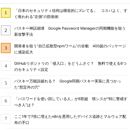
「日本のセキュリティ信仰は構造的にズレてる」 コスパよく、す
ぐ救われる“左側”の防衛術
パスキー神話崩壊 Google Password Managerの同期機能を狙う
新攻撃手法
開発者を狙う“自己拡散型npmワーム”の全貌 400超のパッケージ
に感染拡大
GitHubリポジトリの「侵入口」をどうふさぐ？ 無料で使える6つ
のセキュリティ設定
パスキー万能説破れる？ Google同期パスキー実装に見つかっ
た“想定外の穴”
「パスワードを使い回している人」が6割超 情シスが“特に警戒す
べき人”は？
ここ1年で7倍に増えたn8nを悪用したデバイス追跡とマルウェア配
布の手口