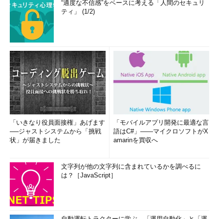
“適度な不信感”をベースに考える「人間のセキュリ
ティ」 (1/2)
「いきなり役員面接権」あげます
「モバイルアプリ開発に最適な言
──ジャストシステムから「挑戦
語はC#」――マイクロソフトがX
状」が届きました
amarinを買収へ
文字列が他の文字列に含まれているかを調べるに
は？［JavaScript］
自動運転トラクターに学ぶ、「運用自動化」と「運