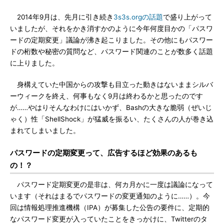
2014年9月は、先月に引き続き
3s3s.orgの話題
で盛り上がって
いましたが、それをかき消すかのように今年何度目かの「パスワ
ードの定期変更」議論が沸き起こりました。その他にもパスワー
ドの桁数や秘密の質問など、パスワード関連のことが数多く話題
に上りました。
身構えていた中国からの攻撃も目立った動きはないままシルバ
ーウィークを終え、何事もなく9月は終わるかと思ったのです
が……やはりそんなわけにはいかず、Bashの大きな脆弱（ぜいじ
ゃく）性「ShellShock」が猛威を振るい、たくさんの人が巻き込
まれてしまいました。
パスワードの定期変更って、広告するほど効果のあるも
の！？
パスワード定期変更の是非は、何カ月かに一度は議論になって
います（それはまるでパスワードの変更通知のように……）。今
回は情報処理推進機構（IPA）が募集した公告の要件に、定期的
なパスワード変更が入っていたことをきっかけに、Twitterのタ