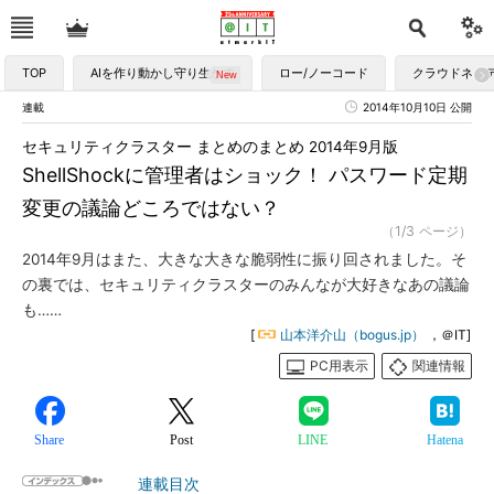
TOP
AIを作り動かし守り生かす
ロー/ノーコード
クラウドネイ
連載
2014年10月10日 公開
セキュリティクラスター まとめのまとめ 2014年9月版
ShellShockに管理者はショック！ パスワード定期
変更の議論どころではない？
（1/3 ページ）
2014年9月はまた、大きな大きな脆弱性に振り回されました。そ
の裏では、セキュリティクラスターのみんなが大好きなあの議論
も……
[
山本洋介山（bogus.jp）
，＠IT]
PC用表示
関連情報
Share
Post
LINE
Hatena
連載目次