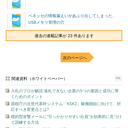
ベネッセの情報漏えいがあぶり出してしまった、
中でも多かった意見は、「サービスごとに異なるパスワードを
USBメモリ管理の穴
設定する」「分かりにくい文字列をパスワードにする」の二つと
同列に「パスワードの定期変更」を並べるのはどうなのかという
過去の連載記事が 23 件あります
ことと、これらのいずれかを対策とするという要件であるため、
パスワードの定期変更だけを採用してしまうと、根本的な対策に
はならないのではないかという意見です。
次のページへ
それに対し、@keijitakeda氏から「必ずしも駄目とも思えな
い、一律にパスワードの定期変更をあざ笑うような風潮を広める
関連資料（ホワイトペーパー）
PR
ことはあまりよくない」と反論がありました（なお、
@keijitakeda氏は基本的にパスワードの定期変更には反対の立場
入札のプロが解説:落札できない企業の5つの要因と成功に導
だそうです）。
くためのポイント
国税庁の次世代基幹システム「KSK2」稼働開始に向けて、対
応すべき変更点とは?
標的型攻撃メールに“引っかかりやすい社員”を効果的に見つけ
て訓練する方法