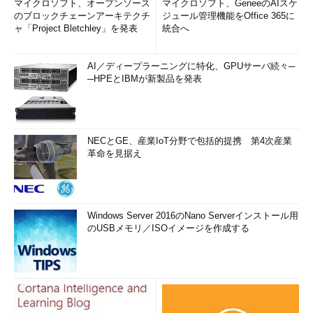
マイクロソフト、オープンソース
マイクロソフト、GeneeのAIスケ
のブロックチェーンアーキテクチ
ジュール管理機能をOffice 365に
ャ「Project Bletchley」を発表
統合へ
AI／ディープラーニングに特化、GPUサーバ続々─
─HPEとIBMが新製品を発表
NECとGE、産業IoT分野で包括的提携 第4次産業
革命を見据え
Windows Server 2016のNano Serverインストール用
のUSBメモリ／ISOイメージを作成する