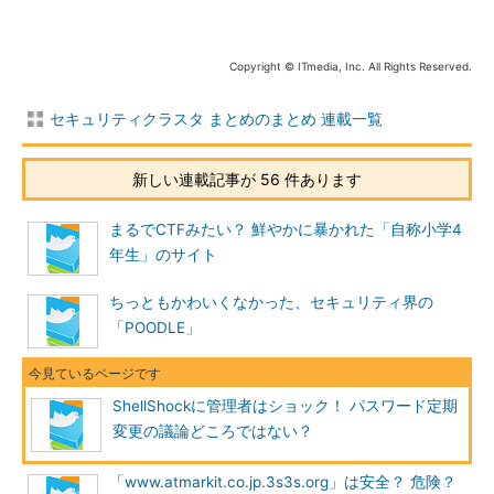
Copyright © ITmedia, Inc. All Rights Reserved.
セキュリティクラスタ まとめのまとめ 連載一覧
新しい連載記事が 56 件あります
これに対し、パスワードの定期変更にはちょっと一家言あるセ
キュリティクラスターが、「日本のセキュリティの総本山ともい
まるでCTFみたい？ 鮮やかに暴かれた「自称小学4
えるIPAがそんなこと要求するのはいかがなものか」と盛り上が
年生」のサイト
ります。
ちっともかわいくなかった、セキュリティ界の
「POODLE」
ShellShockに管理者はショック！ パスワード定期
変更の議論どころではない？
「www.atmarkit.co.jp.3s3s.org」は安全？ 危険？