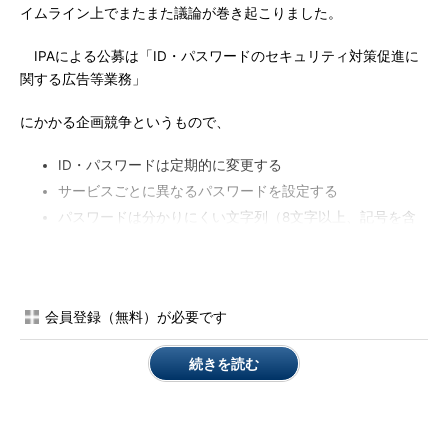
イムライン上でまたまた議論が巻き起こりました。
IPAによる公募は「ID・パスワードのセキュリティ対策促進に
関する広告等業務」
にかかる企画競争というもので、
ID・パスワードは定期的に変更する
サービスごとに異なるパスワードを設定する
パスワードは分かりにくい文字列（8文字以上、記号を含
む）を設定する
のいずれかの対策事例を用いて「ID・パスワードのセキュリティ
対策」をテーマにした広告展開を企画、実施するというものでし
会員登録（無料）が必要です
た。
続きを読む