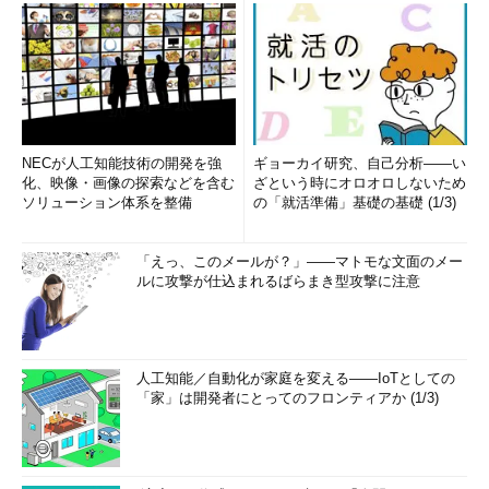
NECが人工知能技術の開発を強
ギョーカイ研究、自己分析――い
化、映像・画像の探索などを含む
ざという時にオロオロしないため
ソリューション体系を整備
の「就活準備」基礎の基礎 (1/3)
「えっ、このメールが？」――マトモな文面のメー
ルに攻撃が仕込まれるばらまき型攻撃に注意
人工知能／自動化が家庭を変える――IoTとしての
「家」は開発者にとってのフロンティアか (1/3)