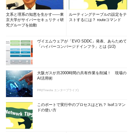
文系と理系の知恵を生かす――東
ルーティングテーブルの設定をテ
京大学がサイバーセキュリティ研
ストするには？ routeコマンド
究グループを始動
ヴイエムウェアが「EVO SDDC」発表、あらためて
「ハイパーコンバージドインフラ」とは (1/2)
大阪ガスが月2000時間の共有作業を削減！ 現場の
AI活用術
PR(ITmedia エンタープライズ)
このポートで実行中のプロセスはどれ？ lsofコマン
ドの使い方