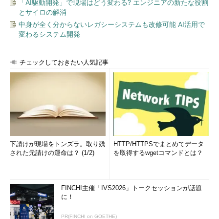
「AI駆動開発」で現場はどう変わる? エンジニアの新たな役割
とサイロの解消
中身が全く分からないレガシーシステムも改修可能 AI活用で
変わるシステム開発
チェックしておきたい人気記事
@keijitakeda氏に対して、たくさんの反論ツイートが向かいま
す。まとめると、定期変更は一定の効果はあるのは分かってはい
るけれど、あくまでも他の2つの補助的な役割に過ぎないので、
ここでいずれかの対策に含めるのは不適当なのでは？ という意
見でした。
下請けが現場をトンズラ。取り残
HTTP/HTTPSでまとめてデータ
その後も会話がうまく噛み合わないまま、議論ツイートだけは
された元請けの運命は？ (1/2)
を取得するwgetコマンドとは？
交わされていき、パスワードの定期変更に関する意見が流れるだ
けで、本来の議論である「根本的な対策としてパスワードの定期
変更を推すのはどうなの？」に戻ることはありませんでした。
FINCHI主催「IVS2026」トークセッションが話題
に！
IPAがTwitter上の議論を見ていたのかは分かりませんが、結局
2014年9月9日に「ID・パスワードは定期的に変更する」という
PR(FINCHI on GOETHE)