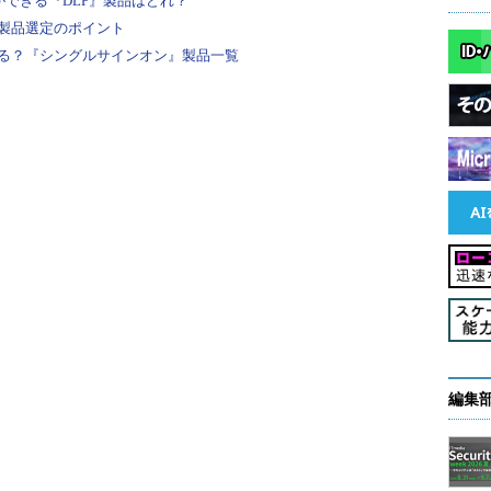
ができる『DLP』製品はどれ？
製品選定のポイント
る？『シングルサインオン』製品一覧
ィ関連の設定が適切かどうかを確認する
システムを利用するユーザー名やパスワードなどのアカウント情
われれば侵害範囲が一気に広がる恐れがあり、標的
すい。そこでこの診断では、マルウェアに感染した
ryが内部から攻撃にさらされた際に、被害を食い止め、侵入に
うかを確認できる。
、「（システムの）内側だから大丈夫、という時代
編集
たとえシステム内部に入られたとしても致命的な事
作り、攻撃者よりも優位に立つための手助けとし
としている。