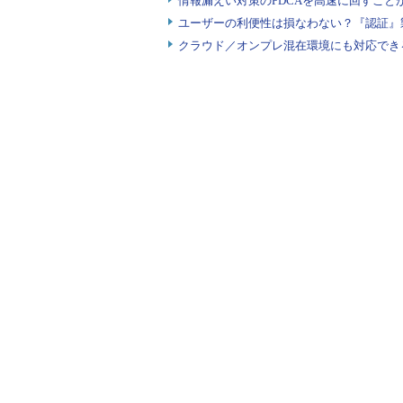
情報漏えい対策のPDCAを高速に回すこと
ユーザーの利便性は損なわない？『認証』
クラウド／オンプレ混在環境にも対応でき
Active Directory診断ではセキュリテ
Active Directoryには、
報が格納されている。その情報が奪
型攻撃などでは侵入の対象になりや
ホスト経由でActive Directo
気付きやすい設定になっているかど
ソフトバンク・テクノロジーでは
は終わった」という前提に立って、
態に陥らないようなネットワークを
て、同サービスを提供していきたい