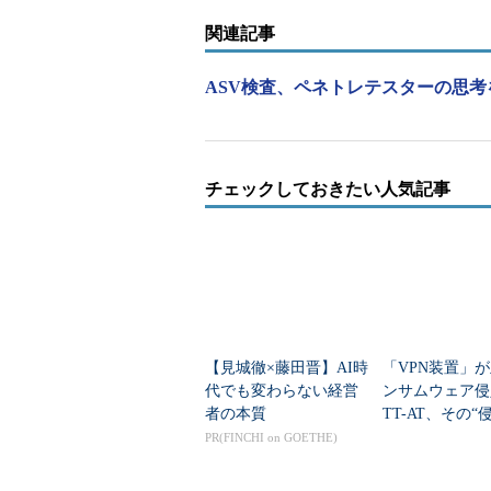
ば、速やかな対処が必要になる。
関連記事
ソフトバンク・テクノロジーのセ
トにおけるこれまでの課題を反映し
ASV検査、ペネトレテスターの思考
基本的なサービスであるペネトレーシ
ツールを用いて、ネットワーク越し
チェックしておきたい人気記事
システム情報を収集するとともに、
の実行が可能かどうかをチェックす
が成功した場合、それを踏み台とし
らなる侵入が可能かどうかも確認す
ナリオを想定し、システム全体とし
「見つかった脆弱性をただ羅列す
【見城徹×藤田晋】AI時
「VPN装置」
問題が本当に深刻なのか、重み付け
代でも変わらない経営
ンサムウェア侵
者の本質
TT-AT、その“
2つめのペネトレーションプラス診
ク”を4手法で評
PR(FINCHI on GOETHE)
ルでホストのアカウント情報やサー