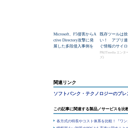
れたアカウントなどを確認する。加
うかを検証していく。
外部からのポートスキャンでもあ
査を行うことで、作業を大幅に効率
Microsoft、F5侵害からA
既存ツールは捨
や侵入拡大に対するリスクを評価できること
ctive Directory攻撃に発
い！ アプリ連
Apache Strutsなど、最近発
展した多段侵入事例を
ぐ情報のサイロ
るかを見極めるのが難しいものが多
公開
PR(ITmedia エン
と、中から見る方がしっかり、しか
ズ)
最後のActive Directory
さ、変更期間など、Active Dire
関連リンク
うかを確認するものだ。マイクロソ
ソフトバンク・テクノロジーのプレ
この記事に関連する製品／サービスを比
各方式の特長やコスト体系を比較！『ワン