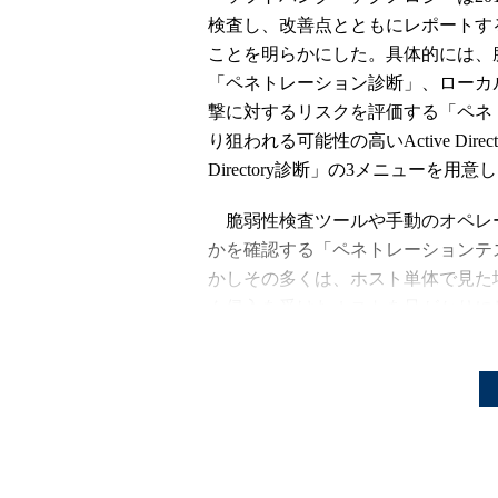
検査し、改善点とともにレポートす
ことを明らかにした。具体的には、
「ペネトレーション診断」、ローカ
撃に対するリスクを評価する「ペネ
り狙われる可能性の高いActive Dir
Directory診断」の3メニューを
脆弱性検査ツールや手動のオペレ
かを確認する「ペネトレーションテ
かしその多くは、ホスト単体で見た
ん侵入を受けたホストを足がかりに
響までは確認しないことが多かった
また、脆弱性の有無と、実際に攻
いても、環境や設定によって公にな
下げるという判断ができる。逆に、
撃コードが流通しており、しかも実