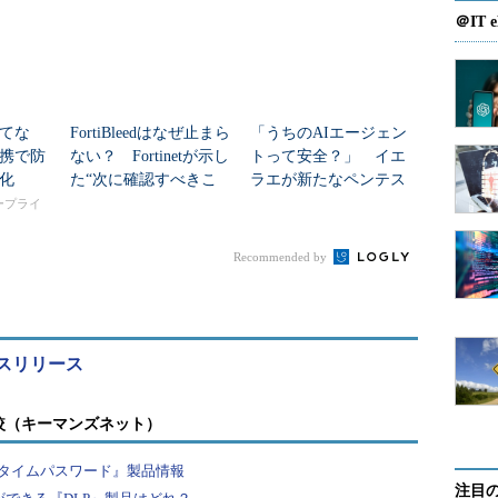
えて、ここで得られた情報を用いて侵入が可能かど
＠IT e
る程度システムの情報は把握可能だが、ローカル調
化できる他、現実性が高まっている内部からの攻撃
てな
FortiBleedはなぜ止まら
「うちのAIエージェン
が特徴だ。HeartbleedやShellshock、あるいは
携で防
ない？ Fortinetが示し
トって安全？」 イエ
覚した脆弱性は影響範囲が大きい上、実際にどんな影響を受け
化
た“次に確認すべきこ
ラエが新たなペンテス
い。「最近の脆弱性の複雑さや攻撃の傾向を考える
と”
トを発表
タープライ
も効率的に検査できる」と同社は説明している。
Recommended by
診断は、イベントログの取得設定や設定できるパスワードの長
ctoryのセキュリティ関連の設定が適切になされているかど
フトがまとめた基準で監査を実施する。
スリリース
較（キーマンズネット）
タイムパスワード』製品情報
注目