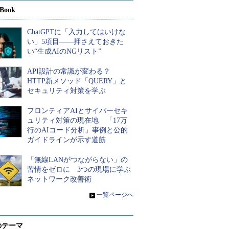
Book
ChatGPTに「入力してはいけな
い」5項目――押さえておきた
い“生成AIのNGリスト”
API設計の常識が変わる？
HTTP新メソッド「QUERY」と
セキュリティ対策を学ぶ
フロンティアAIとサイバーセキ
ュリティ対策の現在地 「17万
行のAIコード分析」事例と公的
ガイドラインが示す道筋
「無線LANがつながらない」の
苦情をゼロに 3つの現場に学ぶ
ネットワーク改善術
»
一覧ページへ
のテーマ