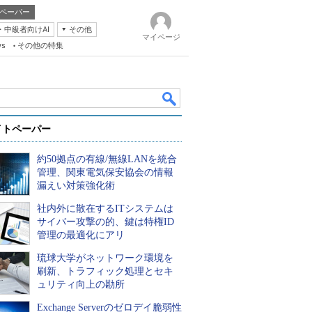
ペーパー
・中級者向けAI
その他
マイページ
ws
その他の特集
イトペーパー
約50拠点の有線/無線LANを統合
管理、関東電気保安協会の情報
漏えい対策強化術
社内外に散在するITシステムは
k
サイバー攻撃の的、鍵は特権ID
管理の最適化にアリ
琉球大学がネットワーク環境を
刷新、トラフィック処理とセキ
ュリティ向上の勘所
Exchange Serverのゼロデイ脆弱性