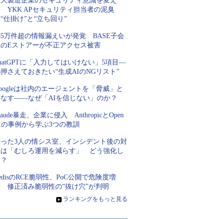
巨大製造企業のセキュリティ意識を変え
 YKK APセキュリティ担当者の泥臭
“仕掛け”と“立ち回り”
85万件超の情報漏えいが発覚 BASE子会
社のEストアーが不正アクセス被害
hatGPTに「入力してはいけない」5項目―
押さえておきたい“生成AIのNGリスト”
oogleは社内のエージェントを「脅威」と
見なす――なぜ「AIを信じない」のか？
laude暴走、企業に侵入 AnthropicとOpen
Iの事例から学ぶ3つの教訓
たった3人の情シス室、インシデント後の対
策は「むしろ運用を減らす」 どう強化し
た？
edisのRCE脆弱性、PoC公開で危険度増
す 修正済み脆弱性の“抜け穴”が判明
»
ランキングをもっと見る