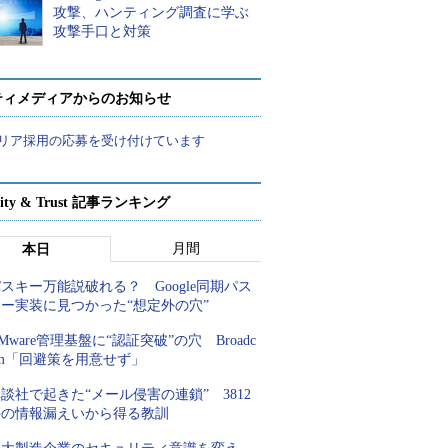
攻撃、ハンティング調査に学ぶ
攻撃手口と対策
ティメディアからのお知らせ
リア採用の応募を受け付けています
rity & Trust 記事ランキング
月間
本日
スキー万能説破れる？ Google同期パス
キー実装に見つかった“想定外の穴”
Mware管理基盤に“認証突破”の穴 Broadc
om「回避策を用意せず」
談社で起きた“メール侵害の連鎖” 3812
件の情報漏えいから得る教訓