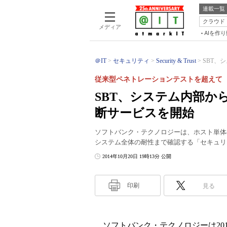
連載一覧
クラウド
メディア
AIを作
＠IT
セキュリティ
Security & Trust
SBT、
従来型ペネトレーションテストを超えて
SBT、システム内部か
断サービスを開始
ソフトバンク・テクノロジーは、ホスト単体
システム全体の耐性まで確認する「セキュリ
2014年10月20日 19時13分 公開
印刷
見る
ソフトバンク・テクノロジーは201