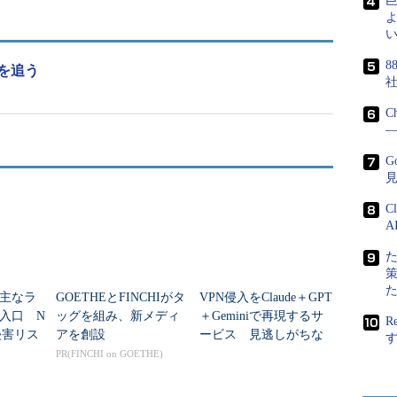
よ
い
キュリティ診断サービスは、ペネトレーションテス
8
た内容になっているという。
を追う
ョン診断サービスでは、Nessusなどの脆弱性検査
C
―
（リモート）とオンサイトの両方で、脆弱性情報や
設定不備やソフトウェアの欠陥を狙った攻撃コード
G
る。加えて、あるホスト（サーバーやPC）への侵入
て、他のファイルサーバーなどシステム内部へのさ
C
る。標的型攻撃に代表されるような段階的な侵入シ
A
ての耐性をチェックすることも可能だ。
るのではなく、実際に侵入を試行することで、どの
が主なラ
GOETHEとFINCHIがタ
VPN侵入をClaude＋GPT
した形で提示できる」と同社は説明している。
入口 N
ッグを組み、新メディ
＋Geminiで再現するサ
R
侵害リス
アを創設
ービス 見逃しがちな
断サービスでは、リモートからだけでなく、ローカ
価
リスクをAIで可視化
PR(FINCHI on GOETHE)
ビスの稼働情報、推測が容易なパスワード設定がさ