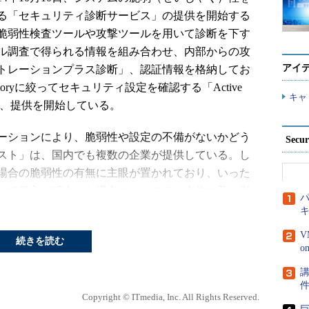
る「セキュリティ診断サービス」の提供を開始する
脆弱性検査ツールや攻撃ツールを用いて診断を下す
ル調査で得られる情報を組み合わせ、内部からの攻
アイ
トレーションプラス診断」、認証情報を格納してお
ectoryに絞ってセキュリティ設定を確認する「Active
キャ
用意し、提供を開始している。
ーションにより、脆弱性や設定の不備がないかどう
Secu
スト」は、国内でも複数の企業が提供している。し
場合の脆弱性の有無に主眼が置かれており、いった
して侵入が拡大した場合に、システム全体に及ぶ影
パ
。
V
撃が可能かどうかは別の問題だ。脆弱性が存在して
続きを読む
った攻撃コードが動作しなければ、対応の優先度を
講
脆弱性の深刻度は中程度でも、容易に悪用可能な攻
システムがその影響を受けることが明らかであれ
Copyright © ITmedia, Inc. All Rights Reserved.