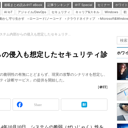
連載まとめ読み＠IT eBook
記事ランキング
＠IT Special
セミナー
ホワイト
AI IoT
アジャイル/DevOps
セキュリティ
キャリア&スキル
Windows
初
り動かし守り生かす
ローコード/ノーコード
クラウドネイティブ
Microsoft&Windo
Server & Storage
HTML5 + UX
システム内部からの侵入も想定したセキュリテ...
Smart & Social
Coding Edge
らの侵入も想定したセキュリティ診
ホワ
Java Agile
Database Expert
の脆弱性の有無にとどまらず、現実の攻撃のシナリオを想定し、
Linux ＆ OSS
ティ診断サービス」の提供を開始した。
Master of IP Networ
[
＠IT
]
Security & Trust
Share
Test & Tools
Insider.NET
ブログ
4年10月10日、システムの脆弱（ぜいじゃく）性を