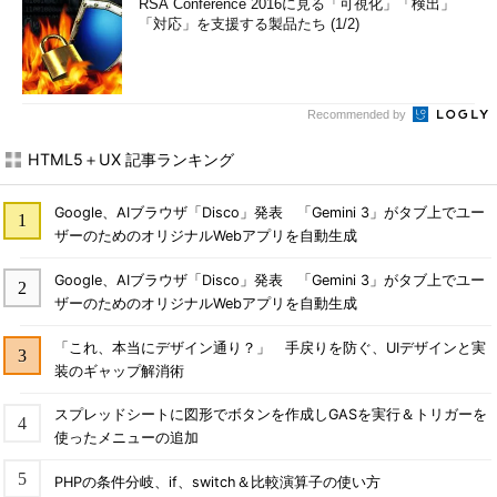
RSA Conference 2016に見る「可視化」「検出」
「対応」を支援する製品たち (1/2)
Recommended by
HTML5＋UX 記事ランキング
Google、AIブラウザ「Disco」発表 「Gemini 3」がタブ上でユー
ザーのためのオリジナルWebアプリを自動生成
Google、AIブラウザ「Disco」発表 「Gemini 3」がタブ上でユー
ザーのためのオリジナルWebアプリを自動生成
「これ、本当にデザイン通り？」 手戻りを防ぐ、UIデザインと実
装のギャップ解消術
スプレッドシートに図形でボタンを作成しGASを実行＆トリガーを
使ったメニューの追加
PHPの条件分岐、if、switch＆比較演算子の使い方