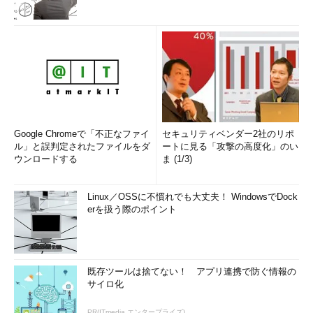
Google Chromeで「不正なファイ
セキュリティベンダー2社のリポ
ル」と誤判定されたファイルをダ
ートに見る「攻撃の高度化」のい
ウンロードする
ま (1/3)
Linux／OSSに不慣れでも大丈夫！ WindowsでDock
erを扱う際のポイント
既存ツールは捨てない！ アプリ連携で防ぐ情報の
サイロ化
PR(ITmedia エンタープライズ)