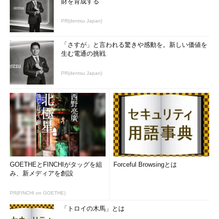
財を育成する
PR(dentsu Japan)
「さすが」と言われる驚きや感動を。新しい価値を
生む電通の挑戦
PR(dentsu Japan)
GOETHEとFINCHIがタッグを組
Forceful Browsingとは
み、新メディアを創設
PR(FINCHI on GOETHE)
「トロイの木馬」とは