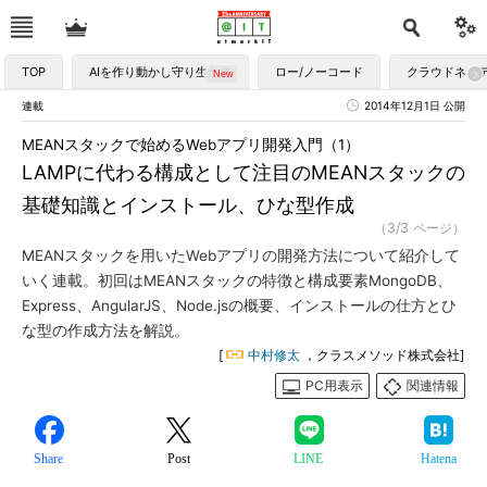
TOP
AIを作り動かし守り生かす
ロー/ノーコード
クラウドネイ
連載
2014年12月1日 公開
MEANスタックで始めるWebアプリ開発入門（1）
LAMPに代わる構成として注目のMEANスタックの
基礎知識とインストール、ひな型作成
（3/3 ページ）
MEANスタックを用いたWebアプリの開発方法について紹介して
いく連載。初回はMEANスタックの特徴と構成要素MongoDB、
Express、AngularJS、Node.jsの概要、インストールの仕方とひ
な型の作成方法を解説。
[
中村修太
，クラスメソッド株式会社]
PC用表示
関連情報
Share
Post
LINE
Hatena