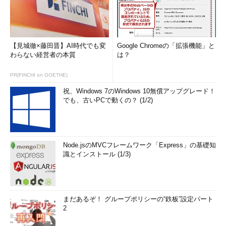
【見城徹×藤田晋】AI時代でも変
Google Chromeの「拡張機能」と
わらない経営者の本質
は？
PR(FINCHI on GOETHE)
祝、Windows 7のWindows 10無償アップグレード！
でも、古いPCで動くの？ (1/2)
Node.jsのMVCフレームワーク「Express」の基礎知
識とインストール (1/3)
まだあるぞ！ グループポリシーの“鉄板”設定パート
2