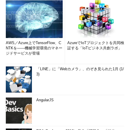
AWS／Azure上でTensorFlow、C
AzureでIoTプロジェクトを共同検
NTKを――機械学習環境のマネー
証する「IoTビジネス共創ラボ」
ジドサービスが登場
「LINE」に「Webカメラ」、のぞき見られた1月 (1/
3)
AngularJS