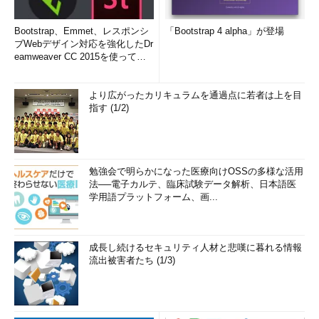
Bootstrap、Emmet、レスポンシ
「Bootstrap 4 alpha」が登場
ブWebデザイン対応を強化したDr
eamweaver CC 2015を使って
み...
より広がったカリキュラムを通過点に若者は上を目
指す (1/2)
勉強会で明らかになった医療向けOSSの多様な活用
法──電子カルテ、臨床試験データ解析、日本語医
学用語プラットフォーム、画...
成長し続けるセキュリティ人材と悲嘆に暮れる情報
流出被害者たち (1/3)