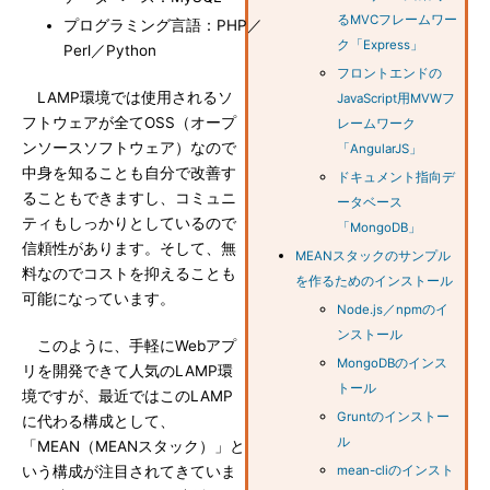
るMVCフレームワー
プログラミング言語：PHP／
ク「Express」
Perl／Python
フロントエンドの
LAMP環境では使用されるソ
JavaScript用MVWフ
フトウェアが全てOSS（オープ
レームワーク
ンソースソフトウェア）なので
「AngularJS」
中身を知ることも自分で改善す
ドキュメント指向デ
ることもできますし、コミュニ
ータベース
ティもしっかりとしているので
「MongoDB」
信頼性があります。そして、無
MEANスタックのサンプル
料なのでコストを抑えることも
を作るためのインストール
可能になっています。
Node.js／npmのイ
ンストール
このように、手軽にWebアプ
MongoDBのインス
リを開発できて人気のLAMP環
トール
境ですが、最近ではこのLAMP
Gruntのインストー
に代わる構成として、
ル
「MEAN（MEANスタック）」と
いう構成が注目されてきていま
mean-cliのインスト