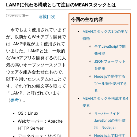
LAMPに代わる構成として注目のMEANスタックとは
連載目次
今回の主な内容
今でもよく使用されています
MEANスタックの3つの主な
が、以前からWebアプリ開発で
特徴
はLAMP環境がよく使用されて
全てJavaScriptで開
いました。LAMPとは、一般的
発可能
なWebアプリを開発するのに人
JSONフォーマット
気の高いオープンソースソフト
を使用
ウェアを組み合わせたもので、
Node.jsで動作する
以下を用いたシステムのことで
ツール類を使用でき
す。それぞれの頭文字を取って
る
「LAMP」と呼ばれています
MEANスタックを構成する4
（
参考
）。
要素
OS：Linux
サーバーサイド
JavaScriptの実行環
Webサーバー：Apache
境「Node.js」
HTTP Server
Node.js上で動作す
データベース：MySQL