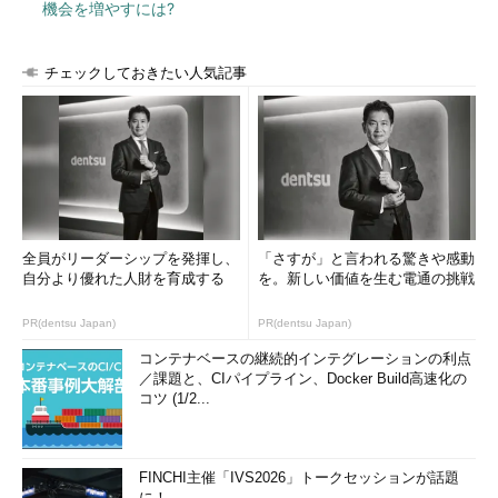
機会を増やすには?
チェックしておきたい人気記事
全員がリーダーシップを発揮し、
「さすが」と言われる驚きや感動
自分より優れた人財を育成する
を。新しい価値を生む電通の挑戦
PR(dentsu Japan)
PR(dentsu Japan)
コンテナベースの継続的インテグレーションの利点
／課題と、CIパイプライン、Docker Build高速化の
コツ (1/2...
FINCHI主催「IVS2026」トークセッションが話題
に！