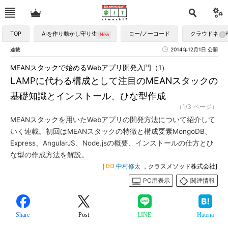
TOP
AIを作り動かし守り生かす
ロー/ノーコード
クラウドネイ
連載
2014年12月1日 公開
MEANスタックで始めるWebアプリ開発入門（1）
LAMPに代わる構成として注目のMEANスタックの
基礎知識とインストール、ひな型作成
（1/3 ページ）
MEANスタックを用いたWebアプリの開発方法について紹介して
いく連載。初回はMEANスタックの特徴と構成要素MongoDB、
Express、AngularJS、Node.jsの概要、インストールの仕方とひ
な型の作成方法を解説。
[
中村修太
，クラスメソッド株式会社]
PC用表示
関連情報
Share
Post
LINE
Hatena