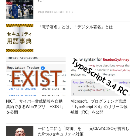
PR(FINCHI on GOETHE)
「電子署名」とは、「デジタル署名」とは
NICT、サイバー脅威情報を自動
Microsoft、プログラミング言語
集約できるWebアプリ「EXIST」
「TypeScript 3.4」のリリース候
を公開
補版（RC）を公開
一にも二にも「防御」を――元CIAのCISOが提言し
た6つのセキュリティ対策