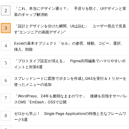
「これ、本当にデザイン通り？」 手戻りを防ぐ、UIデザインと実
装のギャップ解消術
「設計とデザインを分けた瞬間、UIは詰む」 ユーザー視点で見直
す“エンジニアの画面デザイン”
Excelの基本オブジェクト「セル」の参照、移動、コピー、選択、
挿入、削除
「プロトタイプ設定が消える」 Figma共同編集でハマりやすいポ
イントと対策6選
スプレッドシートに図形でボタンを作成しGASを実行＆トリガーを
使ったメニューの追加
「WordPress、24年も脆弱なままのワケ」 後継を目指すサーバレ
スCMS「EmDash」OSSで公開
ゼロから学ぶ！ Single Page Applicationの特徴と主なフレームワ
ーク5選