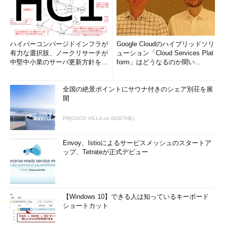
ハイパーコンバージドインフラが
Google Cloudのハイブリッドソリ
有力な選択肢、ノークリサーチが
ューション「Cloud Services Plat
中堅中小業のサーバ更新方針を調
form」はどうなるのか聞い...
査
全国の絶景ポイントにサウナ付きのシェア別荘を展
開
PR(COCO VILLA on GOETHE)
Envoy、Istioによるサービスメッシュのスタートア
ップ、Tetrateが正式デビュー
【Windows 10】できる人は知っているキーボード
ショートカット