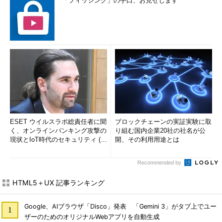
「フィッシング」の手口、お見せします
ESET ウイルスラボ総責任者に聞
ブロックチェーンの実証実験に取
く、オンラインバンキング攻撃の
り組む国内企業20社の社名が公
現状とIoT時代のセキュリティ (1/
開、その利用用途とは
2)
Recommended by
HTML5＋UX 記事ランキング
Google、AIブラウザ「Disco」発表 「Gemini 3」がタブ上でユー
ザーのためのオリジナルWebアプリを自動生成