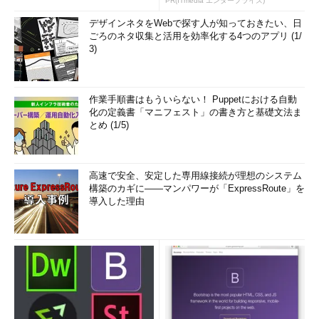
PR(ITmedia エンタープライズ)
デザインネタをWebで探す人が知っておきたい、日
ごろのネタ収集と活用を効率化する4つのアプリ (1/
3)
作業手順書はもういらない！ Puppetにおける自動
化の定義書「マニフェスト」の書き方と基礎文法ま
とめ (1/5)
高速で安全、安定した専用線接続が理想のシステム
構築のカギに――マンパワーが「ExpressRoute」を
導入した理由