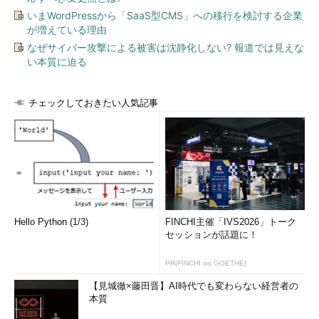
識の持ち主」「Bクラス＝社内では不可欠な技術者」「Cクラス
いまWordPressから「SaaS型CMS」への移行を検討する企業
＝持っている技術がすでに陳腐化していて、いなくてもいい人」
が増えている理由
の三段階に分類していて、加えて、その技術者がどの程度取り換
なぜサイバー攻撃による被害は沈静化しない? 報道では見えな
え可能かを見ている。
い本質に迫る
営業マンにとっても会社にとっても最も価値が高いエンジニア
チェックしておきたい人気記事
は、他社にない技術を持っている人物だ。明白な技術の「差」
は、自社のプロダクトに独占的な地位を与え、他社からの競争を
封じて利益を守る基礎になる。こうした技術を持つエンジニアは
貴重であり「Aクラス人材」だ。Aクラスの技術者は、会社のビ
ジネスを支える宝のような存在だ。
付け加えると、「技術者単独で技術を持っていて、その技術を
持ち運べる場合（A+）」と、「技術がチームに依存していた
Hello Python (1/3)
FINCHI主催「IVS2026」トーク
り、会社の所有になっていたりして、その技術者が単独で技術を
セッションが話題に！
持ち運べない場合（A-）」では、人材価値に差が生じる。前者は
PR(FINCHI on GOETHE)
勤める会社を簡単に変えられるが、後者が勤務先を変えることは
いくらか難しい。この差の分だけ、会社に対する交渉力が違うの
【見城徹×藤田晋】AI時代でも変わらない経営者の
だ。
本質