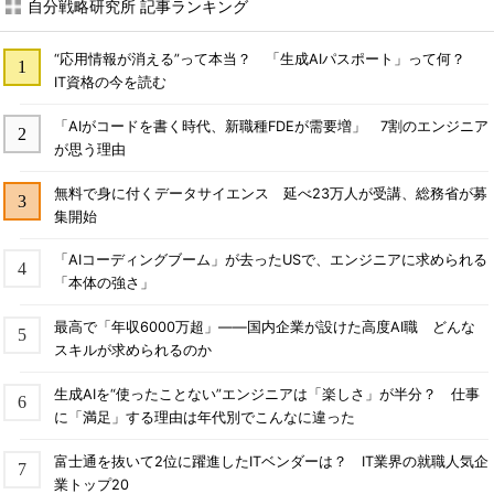
自分戦略研究所 記事ランキング
“応用情報が消える”って本当？ 「生成AIパスポート」って何？
IT資格の今を読む
「AIがコードを書く時代、新職種FDEが需要増」 7割のエンジニア
が思う理由
無料で身に付くデータサイエンス 延べ23万人が受講、総務省が募
集開始
「AIコーディングブーム」が去ったUSで、エンジニアに求められる
「本体の強さ」
最高で「年収6000万超」――国内企業が設けた高度AI職 どんな
スキルが求められるのか
生成AIを“使ったことない”エンジニアは「楽しさ」が半分？ 仕事
に「満足」する理由は年代別でこんなに違った
富士通を抜いて2位に躍進したITベンダーは？ IT業界の就職人気企
業トップ20