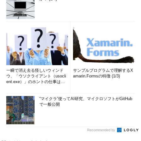
一瞬で消え去る怪しいウィンド
サンプルプログラムで理解するX
ウ、「ウソクライアント（usocli
amarin.Formsの特徴 (1/3)
ent.exe）」のホントの仕事は？
(1/2)
“マイクラ”使ってAI研究、マイクロソフトがGitHub
で一般公開
Recommended by