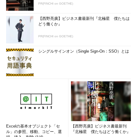
多くのエンジニアは、「対外的に突出しているほどではないけ
PR(FINCHI on GOETHE)
れども、会社の中で業務に不可欠な技術を持っている」というく
らいの価値を持っている。技術者の3分の2くらいは、この「Bク
【西野亮廣】ビジネス書最新刊『北極星 僕たちは
どう働くか』
ラス」だろう。
PR(FINCHI on GOETHE)
「B+」と「B-」はどこが違う？
シングルサインオン（Single Sign-On：SSO）とは
Excelの基本オブジェクト「セ
【西野亮廣】ビジネス書最新刊
ル」の参照、移動、コピー、選
『北極星 僕たちはどう働くか』