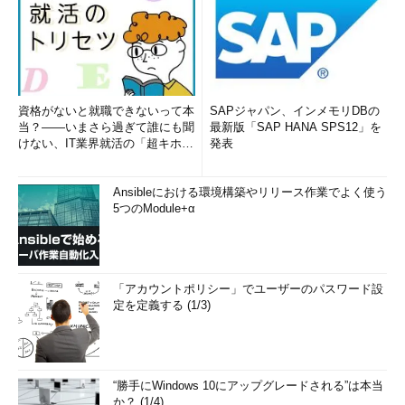
資格がないと就職できないって本
SAPジャパン、インメモリDBの
当？――いまさら過ぎて誰にも聞
最新版「SAP HANA SPS12」を
けない、IT業界就活の「超キホ
発表
ン」 (1/3)
Ansibleにおける環境構築やリリース作業でよく使う
5つのModule+α
「アカウントポリシー」でユーザーのパスワード設
定を定義する (1/3)
“勝手にWindows 10にアップグレードされる”は本当
か？ (1/4)