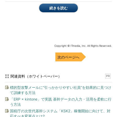
IT系の仕事でも事情は似たようなものなのだろう。ペイパルの
続きを読む
共同創業者で、ベンチャー企業の経営と投資に詳しいピーター・
ティール氏は、近著「
ゼロ・トゥ・ワン
」（NHK出版刊 今年の
ビジネス書の中では断然のナンバーワンだ。一読をお勧めする）
の中で「営業（という行為）は誰もが行っていることなのに、ほ
とんどの人はその大切さが十分に分かっていない。シリコンバレ
ーはその最たる場所だ」と述べている。
Copyright © ITmedia, Inc. All Rights Reserved.
ティール氏は営業の役割を高く買っており「どんな仕事でも、
営業能力がスーパースターと落ちこぼれをはっきりと分ける」と
次のページへ
述べている。エンジニアも営業に興味を持つべきだし、営業マン
とどのような関係を結ぶべきかを考えるべきだ。
関連資料（ホワイトペーパー）
PR
営業マンから見たエンジニア
標的型攻撃メールに“引っかかりやすい社員”を効果的に見つけ
逆の立場を想像してみよう。営業マンは、エンジニアを大変ク
て訓練する方法
ールに評価しているものだ。彼らは、専門家・技術者（エンジニ
「ERP × kintone」で実践 基幹データの入力・活用を柔軟に行
ア）をビジネス上の価値で格付けする。
う方法
国税庁の次世代基幹システム「KSK2」稼働開始に向けて、対
大まかには、
「Aクラス＝社外に対して競争力のある技術・知
応すべき変更点とは?