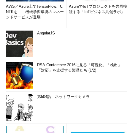
AWS／Azure上でTensorFlow、C
AzureでIoTプロジェクトを共同検
NTKを――機械学習環境のマネー
証する「IoTビジネス共創ラボ」
ジドサービスが登場
AngularJS
RSA Conference 2016に見る「可視化」「検出」
「対応」を支援する製品たち (1/2)
第504話 ネットワークカメラ