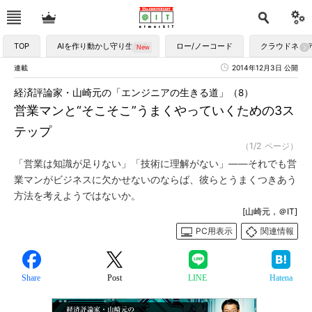
TOP
AIを作り動かし守り生かす
ロー/ノーコード
クラウドネイ
連載
2014年12月3日 公開
経済評論家・山崎元の「エンジニアの生きる道」（8）
営業マンと“そこそこ”うまくやっていくための3ス
テップ
（1/2 ページ）
「営業は知識が足りない」「技術に理解がない」――それでも営
業マンがビジネスに欠かせないのならば、彼らとうまくつきあう
方法を考えようではないか。
[山崎元，＠IT]
PC用表示
関連情報
Share
Post
LINE
Hatena