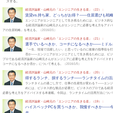
スする。
経済評論家・山崎元の「エンジニアの生きる道」（22）：
賃貸vs.持ち家、どっちがお得？――住居選びも戦
エンジニアがエンジニアとして生き残るためには、ビジネス的な
る経済評論家の山崎元さんがエンジニアに必要な考え方をアドバ
アの住居戦略」を考える。
（2016/2/1）
経済評論家・山崎元の「エンジニアの生きる道」（21）：
選手でいるべきか、コーチになるべきか――ミドル
「一生、現場で活躍したい」と思っているのに後輩の指導役を打
否か――エンジニアがエンジニアとして生き残るためには、ビジ
プロである経済評論家の山崎元さんがエンジニアに必要な考え方をアドバイスす
コーチになるべきか否か」について考える。
（2016/1/5）
経済評論家・山崎元の「エンジニアの生きる道」（20）：
得するランチ、損するランチ――ランチタイムの活
ランチタイムの過ごし方で、仕事の生産性が変わる？――エンジ
めには、ビジネス的な観点が必要だ。ビジネスのプロである経済
必要な考え方をアドバイスする本連載。今回は、ランチタイムの活用方法につい
経済評論家・山崎元の「エンジニアの生きる道」（19）：
ハイスペックPCを買うべきか、我慢すべきか――
産