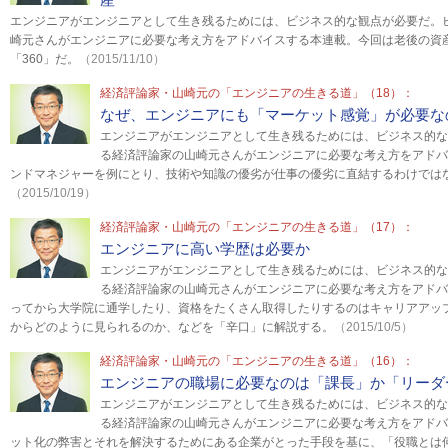
エンジニアがエンジニアとして生き残るためには、ビジネス的な観点が必要だ。
崎元さんがエンジニアに必要な考え方をアドバイスする本連載。今回は老後の資
「360」だ。
（2015/11/10）
経済評論家・山崎元の「エンジニアの生きる道」（18）：
なぜ、エンジニアにも「マーケット感覚」が必要な
エンジニアがエンジニアとして生き残るためには、ビジネス的な
る経済評論家の山崎元さんがエンジニアに必要な考え方をアドバ
ンドマネジャーを例にとり、技術や知識の優劣が仕事の優劣に直結するわけでは
（2015/10/19）
経済評論家・山崎元の「エンジニアの生きる道」（17）：
エンジニアに高い学歴は必要か
エンジニアがエンジニアとして生き残るためには、ビジネス的な
る経済評論家の山崎元さんがエンジニアに必要な考え方をアドバ
ってから大学院に通学したり、資格をたくさん取得したりするのはキャリアアッ
からどのように見られるのか、などを「辛口」に解説する。
（2015/10/5）
経済評論家・山崎元の「エンジニアの生きる道」（16）：
エンジニアの職場に必要なのは「課長」か「リーダ
エンジニアがエンジニアとして生き残るためには、ビジネス的な
る経済評論家の山崎元さんがエンジニアに必要な考え方をアドバ
ット化の弊害とそれを解決するためにある企業がとった手段を基に、「役職とは