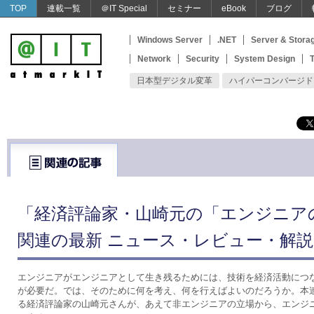
TOP
連載一覧
＠IT Special
セミナー
eBook
ブログ
Windows Server
.NET
Server & Stora
Network
Security
System Design
T
日本型デジタル変革
ハイパーコンバージド
「経済評論家・山崎元の「エンジニア
関連の最新 ニュース・レビュー・解説
エンジニアがエンジニアとして生き残るためには、技術を経済活動につ
が必要だ。では、そのために何を考え、何を行えばよいのだろうか。本
る経済評論家の山崎元さんが、あえて非エンジニアの立場から、エンジ