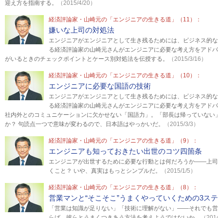
迎え方を指南する。
（2015/4/20）
経済評論家・山崎元の「エンジニアの生きる道」（11）：
嫌いな上司の対処法
エンジニアがエンジニアとして生き残るためには、ビジネス的な
る経済評論家の山崎元さんがエンジニアに必要な考え方をアドバ
がいるときのチェックポイントとケース別対処法を伝授する。
（2015/3/16）
経済評論家・山崎元の「エンジニアの生きる道」（10）：
エンジニアに必要な国語の技術
エンジニアがエンジニアとして生き残るためには、ビジネス的な
る経済評論家の山崎元さんがエンジニアに必要な考え方をアドバ
社内外とのコミュニケーションに欠かせない「国語力」。「部長は帰っていない
か？ 句読点一つで意味が変わるので、日本語はやっかいだ。
（2015/3/3）
経済評論家・山崎元の「エンジニアの生きる道」（9）：
エンジニアも知っておきたい出世のコツ四箇条
エンジニアが出世するために必要な行動とは何だろうか――上司
くこと？ いや、真実はもっとシンプルだ。
（2015/1/5）
経済評論家・山崎元の「エンジニアの生きる道」（8）：
営業マンと“そこそこ”うまくやっていくための3ス
「営業は知識が足りない」「技術に理解がない」――それでも営
らば、彼らとうまくつきあう方法を考えようではないか。
（2014