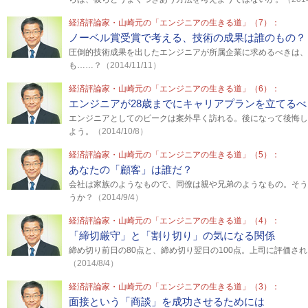
経済評論家・山崎元の「エンジニアの生きる道」（7）：
ノーベル賞受賞で考える、技術の成果は誰のもの？
圧倒的技術成果を出したエンジニアが所属企業に求めるべきは、
も……？
（2014/11/11）
経済評論家・山崎元の「エンジニアの生きる道」（6）：
エンジニアが28歳までにキャリアプランを立てるべ
エンジニアとしてのピークは案外早く訪れる。後になって後悔し
よう。
（2014/10/8）
経済評論家・山崎元の「エンジニアの生きる道」（5）：
あなたの「顧客」は誰だ？
会社は家族のようなもので、同僚は親や兄弟のようなもの。そう
うか？
（2014/9/4）
経済評論家・山崎元の「エンジニアの生きる道」（4）：
「締切厳守」と「割り切り」の気になる関係
締め切り前日の80点と、締め切り翌日の100点。上司に評価さ
（2014/8/4）
経済評論家・山崎元の「エンジニアの生きる道」（3）：
面接という「商談」を成功させるためには