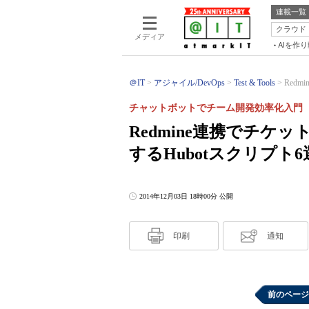
連載一覧
クラウド
メディア
AIを作
＠IT
アジャイル/DevOps
Test & Tools
Red
チャットボットでチーム開発効率化入門（
Redmine連携でチ
するHubotスクリプト6
2014年12月03日 18時00分 公開
印刷
通知
前のページ