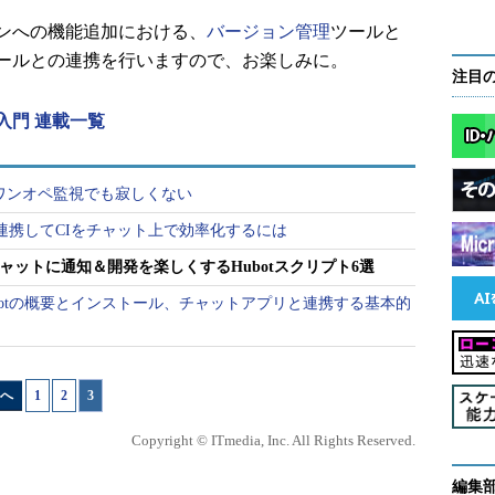
ンへの機能追加における、
バージョン管理
ツールと
ールとの連携を行いますので、お楽しみに。
注目
入門 連載一覧
すればワンオペ監視でも寂しくない
ucketを連携してCIをチャット上で効率化するには
をチャットに通知＆開発を楽しくするHubotスクリプト6選
Hubotの概要とインストール、チャットアプリと連携する基本的
へ
1
|
2
|
3
Copyright © ITmedia, Inc. All Rights Reserved.
編集