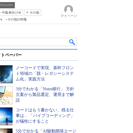
ペーパー
・中級者向けAI
その他
マイページ
ws
その他の特集
イトペーパー
ノーコードで実現、基幹フロン
ト領域の「脱・レガシーシステ
ム化」実践方法
3分でわかる「Notes移行」 方針
k
立案から製品選定、運用まで解
説
コードはもう書かない、残る仕
事は... 「バイブコーディング」
が犠牲にすること
5分で分かる「AI駆動開発エージ