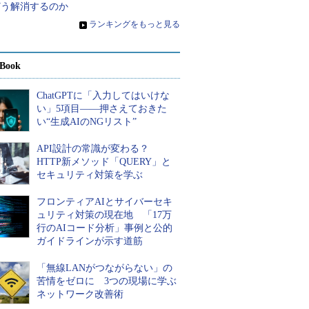
どう解消するのか
»
ランキングをもっと見る
Book
ChatGPTに「入力してはいけな
い」5項目――押さえておきた
い“生成AIのNGリスト”
API設計の常識が変わる？
HTTP新メソッド「QUERY」と
セキュリティ対策を学ぶ
フロンティアAIとサイバーセキ
ュリティ対策の現在地 「17万
行のAIコード分析」事例と公的
ガイドラインが示す道筋
「無線LANがつながらない」の
苦情をゼロに 3つの現場に学ぶ
ネットワーク改善術