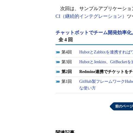
次回は、サンプルアプリケーショ
CI（継続的インテグレーション）
ツ
チャットボットでチーム開発効率化
全 4 回
4
HubotとZabbixを連携
3
HubotとJenkins、GitB
2
Redmine連携でチケット
1
GitHub製フレームワーク
な使い方
前のページ
関連記事