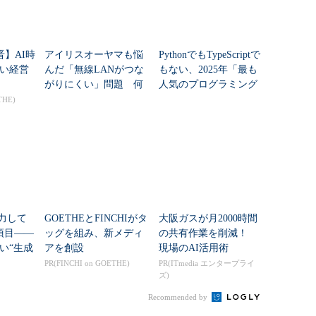
晋】AI時
アイリスオーヤマも悩
PythonでもTypeScriptで
い経営
んだ「無線LANがつな
もない、2025年「最も
がりにくい」問題 何
人気のプログラミング
を変えて解決した？
言語」
THE)
入力して
GOETHEとFINCHIがタ
大阪ガスが月2000時間
項目――
ッグを組み、新メディ
の共有作業を削減！
い“生成
アを創設
現場のAI活用術
PR(FINCHI on GOETHE)
PR(ITmedia エンタープライ
ズ)
Recommended by