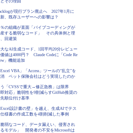
例とその理由
acklogが現行プラン廃止へ 2027年1月に
刷新、既存ユーザーへの影響は？
99％の組織が直面「バイブコーディングが
量産する脆弱なコード」 その具体例と理
由、回避策
大なAI生成コード、1回平均20分レビュー
価値は4000円？ Claude Codeに「Code Re
iew」機能追加
Excel VBA」「Access」ツールの“乱立”を
解消 ペット保険会社はどう実現したのか
もう「CVSSで重大→修正急務」は限界
即対応」脆弱性を9割減らすGitHub推奨の
優先順位付け基準
Excel設計書の壁」を越え、生成AIでテス
ト仕様書の作成工数を4割削減した事例
「脆弱なコード、データ漏えい、侵害され
るモデル」 開発者の不安をMicrosoftは