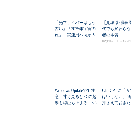
「光ファイバーはもう
【見城徹×藤田
古い」「2035年宇宙の
代でも変わらな
旅」 実運用へ向かう
者の本質
データセンター新技術
PR(FINCHI on GOE
Windows Updateで要注
ChatGPTに「
意 甘く見るとPCの起
はいけない」5
動も認証も止まる「3つ
押さえておきた
のセキュリティ移行」
AIのNGリスト”