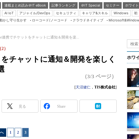
連載まとめ読み＠IT eBook
記事ランキング
＠IT Special
セミナー
ホワイト
AI IoT
アジャイル/DevOps
セキュリティ
キャリア&スキル
Windows
初
り動かし守り生かす
ローコード/ノーコード
クラウドネイティブ
Microsoft&Windo
Server & Storage
HTML5 + UX
mine連携でチケットをチャットに通知＆開発を楽...
Smart & Social
2）
Coding Edge
ケットをチャットに通知＆開発を楽しく
ホワ
Java Agile
選
Database Expert
（3/3 ページ）
Linux ＆ OSS
[
天沼健仁
，
TIS株式会社
]
Master of IP Networ
Security & Trust
見る
Share
Test & Tools
Insider.NET
へ
1
|
2
|
3
ブログ