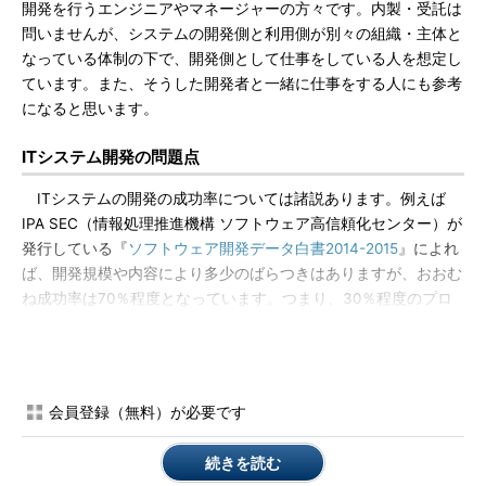
開発を行うエンジニアやマネージャーの方々です。内製・受託は
問いませんが、システムの開発側と利用側が別々の組織・主体と
なっている体制の下で、開発側として仕事をしている人を想定し
ています。また、そうした開発者と一緒に仕事をする人にも参考
になると思います。
ITシステム開発の問題点
ITシステムの開発の成功率については諸説あります。例えば
IPA SEC（情報処理推進機構 ソフトウェア高信頼化センター）が
発行している『
ソフトウェア開発データ白書2014-2015
』によれ
ば、開発規模や内容により多少のばらつきはありますが、おおむ
ね成功率は70％程度となっています。つまり、30％程度のプロ
ジェクトが失敗していることになります（ちなみに筆者が所属し
ている会社では、失敗率はこれよりずっと低いです。念のた
め）。
会員登録（無料）が必要です
この白書では、失敗の原因については語られていませんが、筆
者は「その原因の多くは、ソフトウェア技術以外の所にある」と
続きを読む
実感しています。インフラ・DB設計やプログラミングなどの、