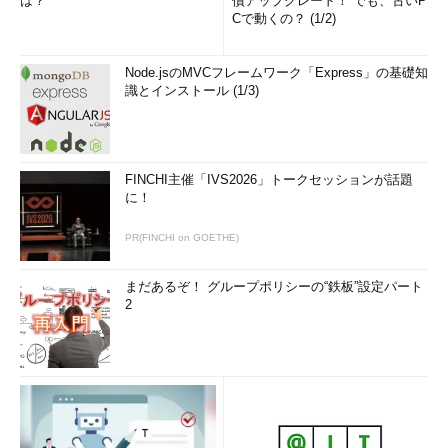
は？
償アップグレード！ でも、古いP
はいけません。それは（後述の例のように）、確実に生産性を低
Cで動くの？ (1/2)
下させるだけではなく、品質や性能が劣るコードを生み出すこと
になります。
Node.jsのMVCフレームワーク「Express」の基礎知
識とインストール (1/3)
従って、私たちは、完全主義でも軽視主義でもない実用的で本
当に役に立つ仕様書の書き方を手に入れる必要があります。その
ような仕様書として筆者がお勧めしたいのが、
ジョエル・スポル
スキ氏流の機能仕様書
です。（以下、「
Joelの機能仕様書
」と表
FINCHI主催「IVS2026」トークセッションが話題
記することにします。）
に！
Joelの機能仕様書とは
PR(FINCHI on GOETHE)
まだあるぞ！ グループポリシーの“鉄板”設定パート
2