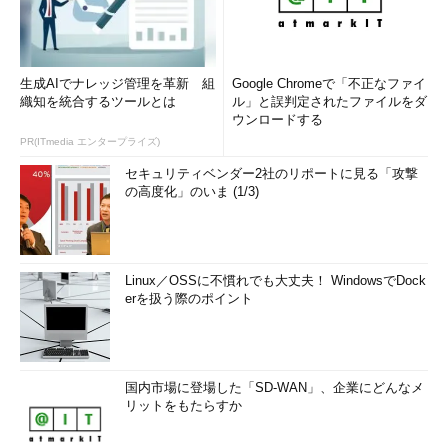
生成AIでナレッジ管理を革新 組
Google Chromeで「不正なファイ
織知を統合するツールとは
ル」と誤判定されたファイルをダ
ウンロードする
PR(ITmedia エンタープライズ)
セキュリティベンダー2社のリポートに見る「攻撃
の高度化」のいま (1/3)
Linux／OSSに不慣れでも大丈夫！ WindowsでDock
erを扱う際のポイント
国内市場に登場した「SD-WAN」、企業にどんなメ
リットをもたらすか