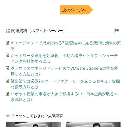
発では、会議、立ち話、電話、メール、チャット、SNS、契約
書、仕様書……など、さまざまなスタイルでコミュニケーション
次のページへ
が行われますが、もしそれらがうまくいかなければ最終結果とし
て要求仕様と実現仕様の不一致が起こるからです。
関連資料（ホワイトペーパー）
PR
このことを非常に分かりやすく示した風刺漫画（？）が数年前
に流行したことがあります（図1）。なかなかうまく核心を突い
AIエージェントで成果は出る? 調査結果に見る費用対効果の実
ていて、思わず笑って（苦笑して）しまうのですが、現実のプロ
態
ジェクトでこんなことが起こったら、確実に大問題になってしま
ネットワーク運用を効率化、手動の構成やトラブルシューテ
うでしょう。
ィングを排除するには
クラウドのマネージドサービスでVMware vSphere環境を運
用する方法とは?
製造業では必須?スマートファクトリーを支えるセキュアな機
材接続方法とは
ロボット産業の市場が大きく転換する中、日本企業が取るべ
き戦略とは?
チェックしておきたい人気記事