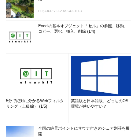
いたり、“本音”を書きにくかったりするので、本連載で説明した
いドキュメントとは主旨が異なることが多いためです（もちろん
PR(COCO VILLA on GOETHE)
顧客と合意できるなら、本連載で紹介するようなドキュメントを
納品するのも当然アリです）。
Excelの基本オブジェクト「セル」の参照、移動、
コピー、選択、挿入、削除 (1/4)
筆者がお勧めしたいドキュメントは以下の3種類です。
Joelの機能仕様書
Design Doc
議事録
この3つを使いこなせるようになれば、開発に失敗する確率は
非常に小さくなると思います。ぜひともマスターしてほしいドキ
ュメントです。
5分で絶対に分かるWebフィルタ
英語版と日本語版、どっちのOS
リング（上級編） (1/5)
環境が使いやすい？
というわけで、本連載ではこの3つのドキュメントについて、
順番に説明していきたいと思います。まずは1．の「Joelの機能
仕様書」から見ていきましょう。
全国の絶景ポイントにサウナ付きのシェア別荘を展
開
実用的な仕様書の必要性