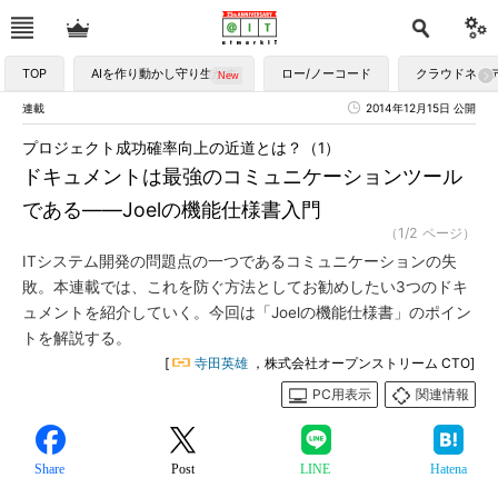
TOP
AIを作り動かし守り生かす
ロー/ノーコード
クラウドネイ
連載
2014年12月15日 公開
プロジェクト成功確率向上の近道とは？（1）
ドキュメントは最強のコミュニケーションツール
である――Joelの機能仕様書入門
（1/2 ページ）
ITシステム開発の問題点の一つであるコミュニケーションの失
敗。本連載では、これを防ぐ方法としてお勧めしたい3つのドキ
ュメントを紹介していく。今回は「Joelの機能仕様書」のポイン
トを解説する。
[
寺田英雄
，株式会社オープンストリーム CTO]
PC用表示
関連情報
Share
Post
LINE
Hatena