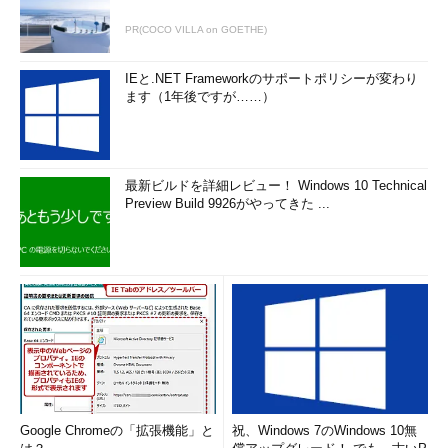
アジャイル推進派の人たちや、その他の新しいソフトウェア工
PR(COCO VILLA on GOETHE)
学を提唱する人たちにたびたび批判されているように、古典的な
完全主義的な仕様書
は、（一部の例外を除いて）現代では「無意
IEと.NET Frameworkのサポートポリシーが変わり
ます（1年後ですが……）
味になった」と言えるでしょう。
完全主義的な仕様とは、あらゆる詳細な項目を完全に網羅し、
論理的に矛盾のない形で表現した“分厚い”ドキュメントのことで
最新ビルドを詳細レビュー！ Windows 10 Technical
す。このような完全主義の仕様書は、「これさえ見れば全てが分
Preview Build 9926がやってきた ...
かる」という意味で理想的なものですが、作成やメンテナンスに
莫大な費用と時間がかかるため、現代のビジネススピードの中で
扱うのはかなり難しいでしょう。
しかし、完全主義が困難だからといって、
仕様書軽視主義
にな
るのも間違っています。
仕様書を書かなくても何とかなるのは、よほど特殊な場合、例
えば既知のシステムの焼き直しができる場合などだけです。普通
のシステム開発では何かしら新たな課題や要素が含まれていま
Google Chromeの「拡張機能」と
祝、Windows 7のWindows 10無
す。そうした場合に仕様書を書かずにいきなりコーディングして