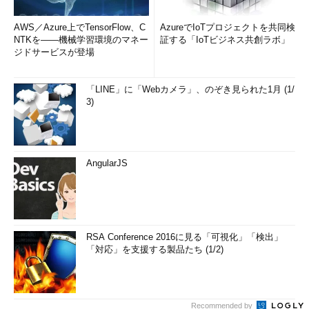
AWS／Azure上でTensorFlow、C
AzureでIoTプロジェクトを共同検
NTKを――機械学習環境のマネー
証する「IoTビジネス共創ラボ」
ジドサービスが登場
「LINE」に「Webカメラ」、のぞき見られた1月 (1/
3)
AngularJS
RSA Conference 2016に見る「可視化」「検出」
「対応」を支援する製品たち (1/2)
Recommended by