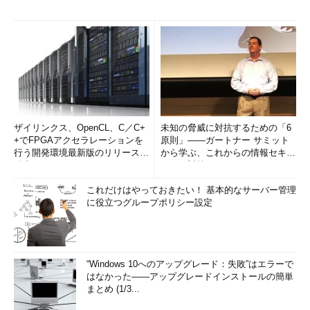
ザイリンクス、OpenCL、C／C+
未知の脅威に対抗するための「6
+でFPGAアクセラレーションを
原則」――ガートナー サミット
行う開発環境最新版のリリースを
から学ぶ、これからの情報セキュ
発表
リティ対策
これだけはやっておきたい！ 基本的なサーバー管理
に役立つグループポリシー設定
“Windows 10へのアップグレード：失敗”はエラーで
はなかった――アップグレードインストールの簡単
まとめ (1/3...