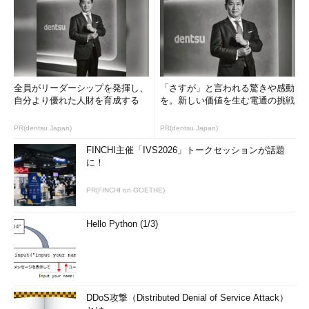
図1 コミュニケーションの失敗は仕様の不一致として現れ
る（「
顧客が本当に必要だったものとは - ニコニコ大百科
」
より引用）
コミュニケーションの失敗を防ぐには？
全員がリーダーシップを発揮し、
「さすが」と言われる驚きや感動
では、具体的な方法として、こうしたコミュニケーションの失
自分より優れた人財を育成する
を。新しい価値を生む電通の挑戦
敗を防いでいくにはどうしたらよいのでしょうか。筆者の持論は
PR(dentsu Japan)
PR(dentsu Japan)
「
ドキュメント
を柱にしたコミュニケーションが最も効果的な方
法である」というものです。
FINCHI主催「IVS2026」トークセッションが話題
に！
「何だ、ドキュメントか……」と思われる方がいるかもしれま
PR(FINCHI on GOETHE)
せん。確かに、「ドキュメントを柱にしたコミュニケーション」
は何ら新しい提案ではありません。しかし、ドキュメントは定期
的に見直しておくべき重要な課題です。IT技術者は、ともすれば
Hello Python (1/3)
華々しい最新技術にばかり目を奪われがちですが、どのような最
新技術を使おうとも、人間同士が協働して作り上げるソフトウェ
ア開発では、正確なコミュニケーションが不可欠であり、そのた
めの道具としてドキュメントより優れたものが現状存在しませ
DDoS攻撃（Distributed Denial of Service Attack）
ん。