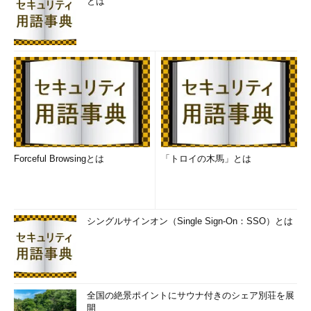
とは
また、「コミュニケーションといえば会話が大事じゃない
の？」と思われるかもしれません。確かに、会話はコミュニケー
ションの基本ですが、システム開発のような
複雑な集団活動
を目
的にしている場合は、会話だけがコミュニケーションの手段とな
るのは危険過ぎます。会話の結果をドキュメントとして文字
に“定着”させない限り、大勢の人たちが誤解なく情報を共有する
ことは不可能だからです。またトータルコストとして考えた場合
も、ドキュメント不在のコミュニケーションは無駄なコストを招
きます。
Forceful Browsingとは
「トロイの木馬」とは
どんなドキュメントが必要か
本連載では、開発側が作成すべきドキュメントのうち、実際に
シングルサインオン（Single Sign-On：SSO）とは
役に立ち、開発者を助けてくれる実践的ツールとしてのドキュメ
ントについて述べていきます。
なお本連載では、受託開発などにおいて顧客との契約で定めら
れた「納品物となるドキュメント」の話は扱わないことにしま
全国の絶景ポイントにサウナ付きのシェア別荘を展
す。納品用のドキュメントは書式・体裁や分量などが指定されて
開