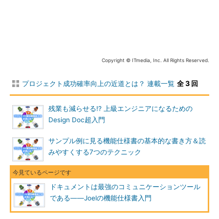
いわゆる純粋に技術的な問題“だけ”が原因で失敗している例はあ
まり見たことがありません。技術的な問題による失敗が少ないの
は、おそらくプロジェクトに着手するかどうかを判断する最初の
段階で、その開発チームの技術力に見合わないプロジェクトは断
念する場合が多いためでしょう。
Copyright © ITmedia, Inc. All Rights Reserved.
むしろ失敗の原因として一番多いと感じるのが、コミュニケー
ションの問題です。技術やその他の要因と複合している場合もあ
プロジェクト成功確率向上の近道とは？ 連載一覧
全 3 回
りますが、問題のあるプロジェクトの多くで
コミュニケーション
の失敗
が起こっています。特に深刻な問題に陥っているプロジェ
残業も減らせる!? 上級エンジニアになるための
クトでは、プロジェクトの関係者の（利用側メンバー、開発側メ
Design Doc超入門
ンバーなど）が行っているコミュニケーションにもほぼ間違いな
く深刻な問題が起きていると言っていいでしょう。
サンプル例に見る機能仕様書の基本的な書き方＆読
みやすくする7つのテクニック
コミュニケーションの失敗とは
ここで、念のため明確にしておきましょう。本稿におけるコミ
ドキュメントは最強のコミュニケーションツール
ュニケーションの失敗とは、「システムの利用側が欲しいと思っ
である――Joelの機能仕様書入門
ていたシステム仕様（
要求仕様
）が、開発側が実現したシステム
仕様（
実現仕様
）と合致しないこと」を意味します。システム開