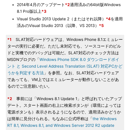
2014年4月のアップデート
*2
適用済みの64bit版Windows
8.1 Pro版以上
*3
Visual Studio 2013 Update 2（またはそれ以降）
*4
を適用
済みのVisual Studio 2013（以降、VS 2013）
*5
*1
SLAT対応ハードウェアは、Windows Phone 8.1エミュレー
ターの実行に必要だ。ただし未対応でも、ソースコードのビル
ドと実機でのデバッグは可能だ。SLAT対応のチェック方法は
MSDNブログの「
Windows Phone SDK 8.0 ダウンロードポイ
ント と Second Level Address Translation (SLAT) 対応PCかど
うかを判定する方法
」を参照。なお、SLAT対応ハードウェア
であっても、VM上ではエミュレーターが動作しないことがあ
るのでご注意願いたい。
*2
事前には「Windows 8.1 Update 1」と呼ばれていたアップ
デート。スタート画面の右上に検索ボタンが（環境によっては
電源ボタンも）表示されるようになるので、適用済みかどうか
は簡単に見分けられる。ちなみに公式呼称は「
the Windows
RT 8.1, Windows 8.1, and Windows Server 2012 R2 update