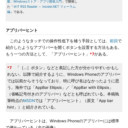
載：Windowsストア・アプリ開発入門
」で開発し
た「
＠IT RSS Reader ～ Insider.NET フォーラム
編
」である。
アプリバーヒント
このようなタッチでの操作性低下を補う手段としては、
前回
で
紹介したようなアプリバーを開くボタンを設置する方法もある。
もう一つの方法として、「アプリバーヒント」
*7
がある。
*7
「［…］ボタン」などと表記した方が分かりやすいかもし
れない。以降で紹介するように、Windows Phoneのアプリバー
では以前からそうなっており、特に呼び名はなかったように思
う。海外では「AppBar Ellipsis」／「AppBar with Ellipsis」
（省略記号付きのアプリバー）などとも呼ばれている。本稿執
筆時点の
MSDN
では「アプリバーヒント」（原文「App bar
hint」）と紹介されている。
アプリバーヒントは、Windows Phoneのアプリバーには標準
で備わっている（次の画像）。