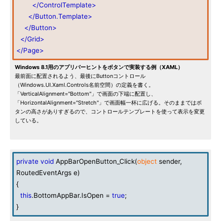
</ControlTemplate>
</Button.Template>
</Button>
</Grid>
</Page>
Windows 8.1用のアプリバーヒントをボタンで実装する例（XAML）
最前面に配置されるよう、最後にButtonコントロール
（Windows.UI.Xaml.Controls名前空間）の定義を書く。
「VerticalAlignment="Bottom"」で画面の下端に配置し、
「HorizontalAlignment="Stretch"」で画面幅一杯に広げる。そのままではボ
タンの高さがありすぎるので、コントロールテンプレートを使って表示を変更
している。
private
void
AppBarOpenButton_Click(
object
sender,
RoutedEventArgs e)
{
this
.BottomAppBar.IsOpen =
true
;
}