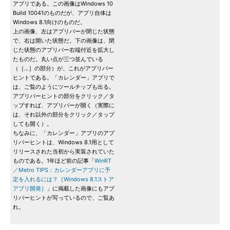
アプリである。この画像はWindows 10
Build 10041のものだが、アプリ自体は
Windows 8.1向けのものだ。
上の画像、左はアプリバーが閉じた状態
で、右は開いた状態だ。下の画像は、閉
じた状態のアプリバー右端付近を拡大し
たものだ。丸い点が三つ並んでいる
（［…］の部分）が、これがアプリバー
ヒントである。「カレンダー」アプリで
は、ご覧のようにツールチップも出る。
アプリバーヒントの部分をクリック／タ
ップすれば、アプリバーが開く（実際に
は、それ以外の部分をクリック／タップ
しても開く）。
ちなみに、「カレンダー」アプリのアプ
リバーヒントは、Windows 8.1用として
リリースされた当初から実装されていた
ものである。1年ほど前の記事「
WinRT
／Metro TIPS：カレンダーアプリに予
定を入れるには？［Windows 8.1ストア
アプリ開発］
」に掲載した画像にもアプ
リバーヒントが写っているので、ご覧あ
れ。