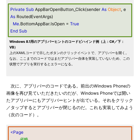
Private
Sub
AppBarOpenButton_Click(sender
As
Object
, e
As
RoutedEventArgs)
Me
.BottomAppBar.IsOpen =
True
End
Sub
Windows 8.1用のアプリバーヒントのコードビハインド例（上：C#／下：
VB）
上のXAMLコードで示したボタンのクリックイベントで、アプリバーを開く。
なお、ここまでのコードではまだアプリバー自体を実装していないため、この
状態でアプリを実行するとエラーになる。
次に、アプリバーのコードである。前出のWindows Phoneの
画像を再び見ていただきたいのだが、Windows Phoneでは開い
たアプリバーにもアプリバーヒントが出ている。それをクリック
／タップするとアプリバーが閉じるのだ。これも実装してみよう
（次のコード）。
<Page
……省略……