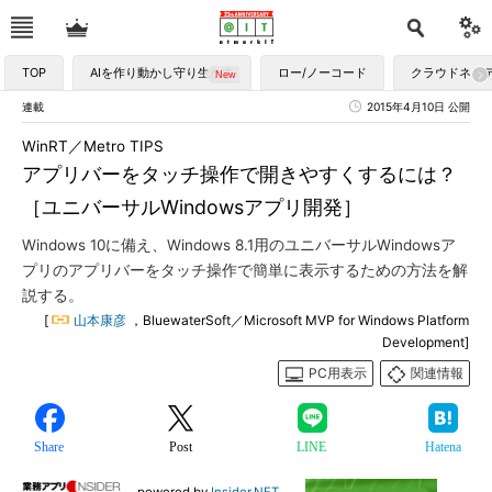
TOP
AIを作り動かし守り生かす
ロー/ノーコード
クラウドネイ
連載
2015年4月10日 公開
WinRT／Metro TIPS
アプリバーをタッチ操作で開きやすくするには？
［ユニバーサルWindowsアプリ開発］
Windows 10に備え、Windows 8.1用のユニバーサルWindowsア
プリのアプリバーをタッチ操作で簡単に表示するための方法を解
説する。
[
山本康彦
，BluewaterSoft／Microsoft MVP for Windows Platform
Development]
PC用表示
関連情報
Share
Post
LINE
Hatena