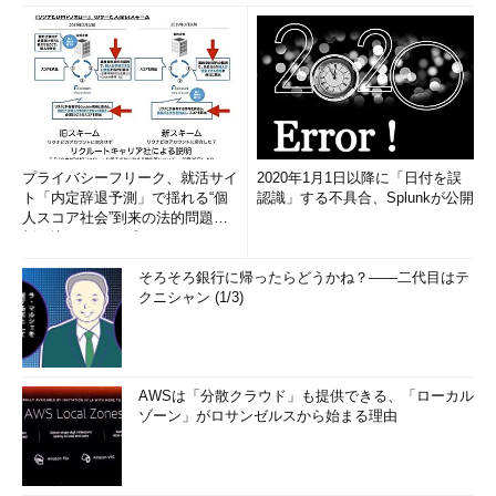
プライバシーフリーク、就活サイ
2020年1月1日以降に「日付を誤
ト「内定辞退予測」で揺れる“個
認識」する不具合、Splunkが公開
人スコア社会”到来の法的問題に
斬り込む！――プライバシーフ
リ...
そろそろ銀行に帰ったらどうかね？――二代目はテ
クニシャン (1/3)
AWSは「分散クラウド」も提供できる、「ローカル
ゾーン」がロサンゼルスから始まる理由