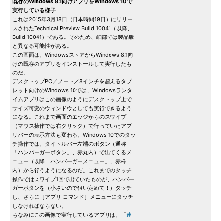
既存のWindows 8.1向けアプリをWindows 10で
実行している様子
これは2015年3月18日（日本時間19日）にリリー
スされたTechnical Preview Build 10041（以降、
Build 10041）である。そのため、細部では製品版
と異なる可能性がある。
この画面は、WindowsストアからWindows 8.1向
けの既存のアプリをインストールして実行したも
のだ。
デスクトップPC／ノート／8インチを超えるタブ
レット向けのWindows 10では、Windowsランタ
イムアプリはこの画像のようにデスクトップ上で
サイズ可変のウィンドウとしても実行できるよう
になる。これまで画面のエッジからのスワイプ
（マウス操作では右クリック）で行っていたアプ
リバーの表示方法も変わる。Windows 10でのタッ
チ操作では、タイトルバー左端のボタン（通称
「ハンバーガーボタン」、赤丸内）で出てくるメ
ニュー（以降「ハンバーガーメニュー」、赤枠
内）から行うようになるのだ。これまでのタッチ
操作ではスワイプ1回で出ていたものが、ハンバー
ガーボタンを（小さいので狙い定めて！）タッチ
し、さらに［アプリ コマンド］メニューにタッチ
しなければならない。
ちなみにこの画像で実行しているアプリは、「
連