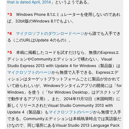
that is dated April, 2014
」というようである。
*3
Windows Phone 8.1エミュレーターを使用しないのであれ
ば、32bit版のWindows 8.1でもよい。
*4
マイクロソフトのダウンロードページ
から誰でも入手でき
る（このURLはUpdate 4のもの）。
*5
本稿に掲載したコードを試すだけなら、無償のExpressエ
ディションやCommunityエディションで構わない。Visual
Studio Express 2013 with Update 4 for Windows（製品版）は
マイクロソフトのページ
から無償で入手できる。Expressエデ
ィションはターゲットプラットフォームごとに製品が分かれて
いて紛らわしいが、Windowsランタイムアプリの開発には「for
Windows」を使う（「for Windows Desktop」はデスクトップ
で動作するアプリ用）。また、2014年11月12日（米国時間）に
新しくリリースされたVisual Studio Community 2013 with
Update 4（製品版）も
マイクロソフトのページ
から無償で入手
できる。Communityエディションは本稿執筆時点では英語版だ
けなので、同じ場所にあるVisual Studio 2013 Language Pack