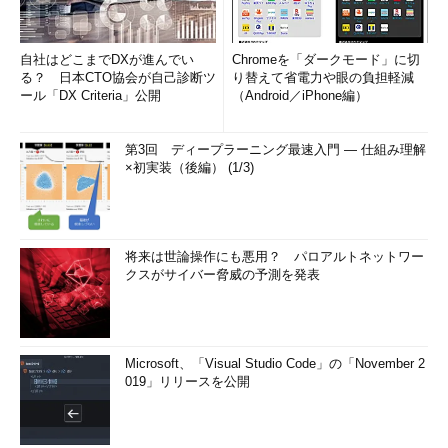
自社はどこまでDXが進んでい
Chromeを「ダークモード」に切
る？ 日本CTO協会が自己診断ツ
り替えて省電力や眼の負担軽減
ール「DX Criteria」公開
（Android／iPhone編）
第3回 ディープラーニング最速入門 ― 仕組み理解
×初実装（後編） (1/3)
将来は世論操作にも悪用？ パロアルトネットワー
クスがサイバー脅威の予測を発表
Microsoft、「Visual Studio Code」の「November 2
019」リリースを公開