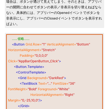
場合は、ボタンが透けて見えてしまう。そのときは、アプリバ
ーの開閉に合わせてボタンの表示／非表示を切り替えねばなら
ない。具体的には、アプリバーのOpenedイベントでボタンを
非表示にし、アプリバーのClosedイベントでボタンを表示すれ
ばよい。
……省略……
<Button
Grid.Row=
"1"
VerticalAlignment=
"Bottom"
HorizontalAlignment=
"Stretch"
Padding=
"0,0,0,0"
Click=
"AppBarOpenButton_Click"
>
<Button.Template>
<ControlTemplate>
<Grid
Background=
"DarkRed"
>
<TextBlock
Text=
"..."
FontSize=
"36"
FontWeight=
"Bold"
Foreground=
"White"
HorizontalAlignment=
"Right"
Margin=
"0,-25,10,0"
/>
</Grid>