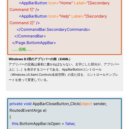
<AppBarButton
Icon=
"Home"
Label=
"[Secondary
Command 1]"
/>
<AppBarButton
Icon=
"Help"
Label=
"[Secondary
Command 2]"
/>
</CommandBar.SecondaryCommands>
</CommandBar>
</Page.BottomAppBar>
……省略……
Windows 8.1用のアプリバーの例（XAML）
アプリバーの定義は最初に書かねばならない。太字にした部分が、アプリバー
上に［…］を表示するコードである。AppBarButtonコントロール
（Windows.UI.Xaml.Controls名前空間）の見た目を、コントロールテンプレ
ートを使って変更している。
private
void
AppBarCloseButton_Click(
object
sender,
RoutedEventArgs e)
{
this
.BottomAppBar.IsOpen =
false
;