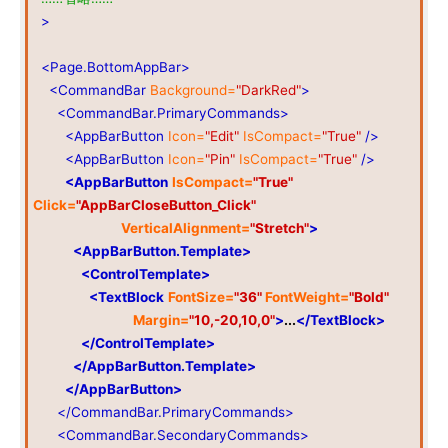
>
<Page.BottomAppBar>
<CommandBar
Background=
"DarkRed"
>
<CommandBar.PrimaryCommands>
<AppBarButton
Icon=
"Edit"
IsCompact=
"True"
/>
<AppBarButton
Icon=
"Pin"
IsCompact=
"True"
/>
<AppBarButton
IsCompact=
"True"
Click=
"AppBarCloseButton_Click"
VerticalAlignment=
"Stretch"
>
<AppBarButton.Template>
<ControlTemplate>
<TextBlock
FontSize=
"36"
FontWeight=
"Bold"
Margin=
"10,-20,10,0"
>
...
</TextBlock>
</ControlTemplate>
</AppBarButton.Template>
</AppBarButton>
</CommandBar.PrimaryCommands>
<CommandBar.SecondaryCommands>