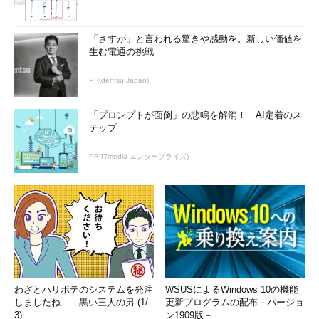
「さすが」と言われる驚きや感動を。新しい価値を
生む電通の挑戦
PR(dentsu Japan)
「プロンプトが面倒」の悲鳴を解消！ AI定着のス
テップ
PR(ITmedia エンタープライズ)
わざとハリボテのシステムを発注
WSUSによるWindows 10の機能
しましたね――黒い三人の男 (1/
更新プログラムの配布－バージョ
3)
ン1909版－