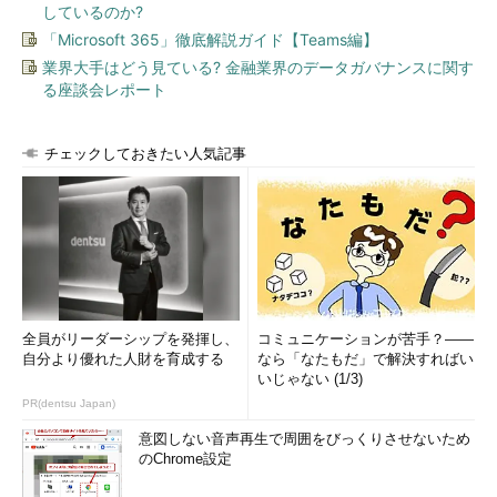
しているのか?
「Microsoft 365」徹底解説ガイド【Teams編】
業界大手はどう見ている? 金融業界のデータガバナンスに関す
る座談会レポート
チェックしておきたい人気記事
全員がリーダーシップを発揮し、
コミュニケーションが苦手？――
自分より優れた人財を育成する
なら「なたもだ」で解決すればい
いじゃない (1/3)
PR(dentsu Japan)
意図しない音声再生で周囲をびっくりさせないため
のChrome設定