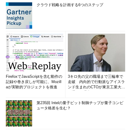
クラウド戦略を計画する6つのステップ
FirefoxでJavaScriptを含む動作の
3キロ先の父の職場まで三輪車で
記録や巻き戻しが可能に、Mozill
走破 内向的で行動派なアイスラ
aが実験的プロジェクトを推進
ンド生まれのCTOが東京工業大学
を選んだ理由 (1/2)
第235回 Intelの量子ビット制御チップが量子コンピ
ュータ格差を生む？