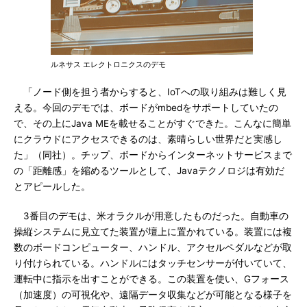
ルネサス エレクトロニクスのデモ
「ノード側を担う者からすると、IoTへの取り組みは難しく見
える。今回のデモでは、ボードがmbedをサポートしていたの
で、その上にJava MEを載せることがすぐできた。こんなに簡単
にクラウドにアクセスできるのは、素晴らしい世界だと実感し
た」（同社）。チップ、ボードからインターネットサービスまで
の「距離感」を縮めるツールとして、Javaテクノロジは有効だ
とアピールした。
3番目のデモは、米オラクルが用意したものだった。自動車の
操縦システムに見立てた装置が壇上に置かれている。装置には複
数のボードコンピューター、ハンドル、アクセルペダルなどが取
り付けられている。ハンドルにはタッチセンサーが付いていて、
運転中に指示を出すことができる。この装置を使い、Gフォース
（加速度）の可視化や、遠隔データ収集などが可能となる様子を