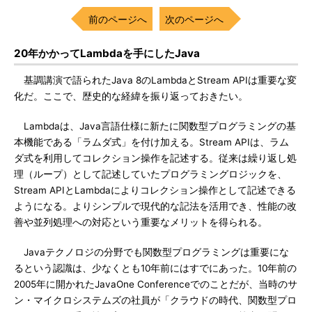
前のページへ
次のページへ
20年かかってLambdaを手にしたJava
基調講演で語られたJava 8のLambdaとStream APIは重要な変
化だ。ここで、歴史的な経緯を振り返っておきたい。
Lambdaは、Java言語仕様に新たに関数型プログラミングの基
本機能である「ラムダ式」を付け加える。Stream APIは、ラム
ダ式を利用してコレクション操作を記述する。従来は繰り返し処
理（ループ）として記述していたプログラミングロジックを、
Stream APIとLambdaによりコレクション操作として記述できる
ようになる。よりシンプルで現代的な記法を活用でき、性能の改
善や並列処理への対応という重要なメリットを得られる。
Javaテクノロジの分野でも関数型プログラミングは重要にな
るという認識は、少なくとも10年前にはすでにあった。10年前の
2005年に開かれたJavaOne Conferenceでのことだが、当時のサ
ン・マイクロシステムズの社員が「クラウドの時代、関数型プロ