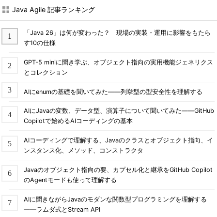
Java Agile 記事ランキング
「Java 26」は何が変わった？ 現場の実装・運用に影響をもたら
す10の仕様
GPT-5 miniに聞き学ぶ、オブジェクト指向の実用機能ジェネリクス
とコレクション
AIにenumの基礎を聞いてみた――列挙型の型安全性を理解する
AIにJavaの変数、データ型、演算子について聞いてみた――GitHub
Copilotで始めるAIコーディングの基本
AIコーディングで理解する、Javaのクラスとオブジェクト指向、イ
ンスタンス化、メソッド、コンストラクタ
Javaのオブジェクト指向の要、カプセル化と継承をGitHub Copilot
のAgentモードも使って理解する
AIに聞きながらJavaのモダンな関数型プログラミングを理解する
――ラムダ式とStream API