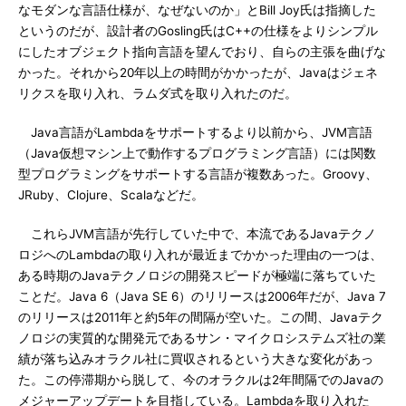
なモダンな言語仕様が、なぜないのか」とBill Joy氏は指摘した
というのだが、設計者のGosling氏はC++の仕様をよりシンプル
にしたオブジェクト指向言語を望んでおり、自らの主張を曲げな
かった。それから20年以上の時間がかかったが、Javaはジェネ
リクスを取り入れ、ラムダ式を取り入れたのだ。
Java言語がLambdaをサポートするより以前から、JVM言語
（Java仮想マシン上で動作するプログラミング言語）には関数
型プログラミングをサポートする言語が複数あった。Groovy、
JRuby、Clojure、Scalaなどだ。
これらJVM言語が先行していた中で、本流であるJavaテクノ
ロジへのLambdaの取り入れが最近までかかった理由の一つは、
ある時期のJavaテクノロジの開発スピードが極端に落ちていた
ことだ。Java 6（Java SE 6）のリリースは2006年だが、Java 7
のリリースは2011年と約5年の間隔が空いた。この間、Javaテク
ノロジの実質的な開発元であるサン・マイクロシステムズ社の業
績が落ち込みオラクル社に買収されるという大きな変化があっ
た。この停滞期から脱して、今のオラクルは2年間隔でのJavaの
メジャーアップデートを目指している。Lambdaを取り入れた