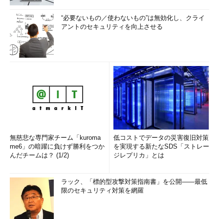
“必要ないもの／使わないもの”は無効化し、クライ
アントのセキュリティを向上させる
無慈悲な専門家チーム「kuroma
低コストでデータの災害復旧対策
me6」の暗躍に負けず勝利をつか
を実現する新たなSDS「ストレー
んだチームは？ (1/2)
ジレプリカ」とは
ラック、「標的型攻撃対策指南書」を公開――最低
限のセキュリティ対策を網羅