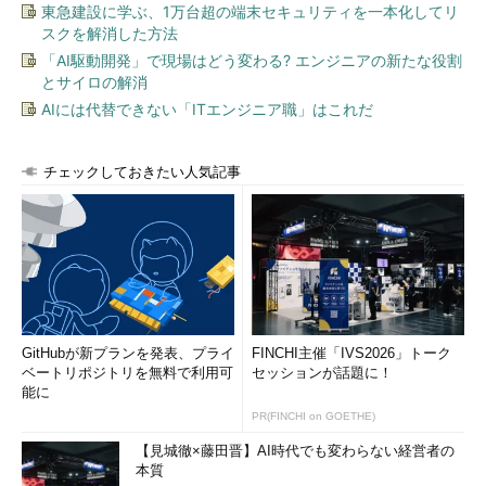
東急建設に学ぶ、1万台超の端末セキュリティを一本化してリ
スクを解消した方法
「AI駆動開発」で現場はどう変わる? エンジニアの新たな役割
とサイロの解消
AIには代替できない「ITエンジニア職」はこれだ
チェックしておきたい人気記事
GitHubが新プランを発表、プライ
FINCHI主催「IVS2026」トーク
ベートリポジトリを無料で利用可
セッションが話題に！
能に
PR(FINCHI on GOETHE)
【見城徹×藤田晋】AI時代でも変わらない経営者の
本質