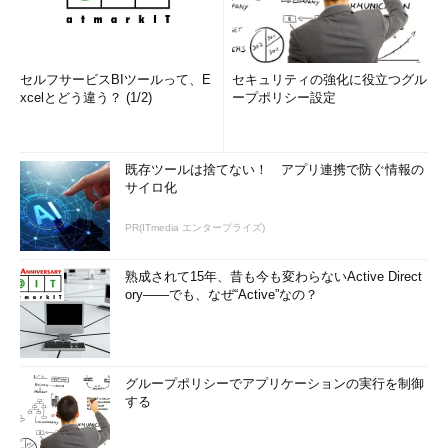
セルフサービスBIツールって、E
セキュリティの強化に役立つグル
xcelとどう違う？ (1/2)
ープポリシー設定
既存ツールは捨てない！ アプリ連携で防ぐ情報の
サイロ化
PR(ITmedia エンタープライズ)
熟成されて15年、昔も今も変わらないActive Direct
ory――でも、なぜ“Active”なの？
グループポリシーでアプリケーションの実行を制御
する