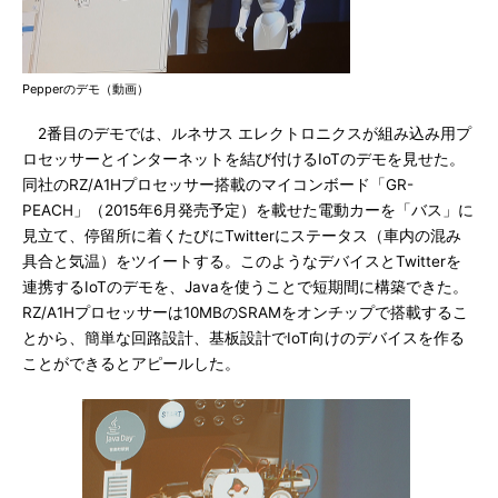
Pepperのデモ（動画）
2番目のデモでは、ルネサス エレクトロニクスが組み込み用プ
ロセッサーとインターネットを結び付けるIoTのデモを見せた。
同社のRZ/A1Hプロセッサー搭載のマイコンボード「GR-
PEACH」（2015年6月発売予定）を載せた電動カーを「バス」に
見立て、停留所に着くたびにTwitterにステータス（車内の混み
具合と気温）をツイートする。このようなデバイスとTwitterを
連携するIoTのデモを、Javaを使うことで短期間に構築できた。
RZ/A1Hプロセッサーは10MBのSRAMをオンチップで搭載するこ
とから、簡単な回路設計、基板設計でIoT向けのデバイスを作る
ことができるとアピールした。