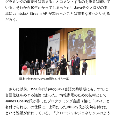
グラミングの重要性は高まる」とコメントするのを筆者は聞いて
いる。それから10年かかってしまったが、Javaテクノロジの本
流にLambdaとStream APIが加わったことは重要な変化といえる
だろう。
壇上で行われたJava20周年を祝う一幕
さらに以前、1990年代前半のJava言語の黎明期にも、すでに
言語仕様をめぐる議論はあった。情報家電のための技術として
James Gosling氏が作ったプログラミング言語（後に「Java」と
名付けられる）の仕様に、上司だったBill Joy氏が文句を付けた
という逸話が伝わっている。「クロージャやジェネリクスのよう