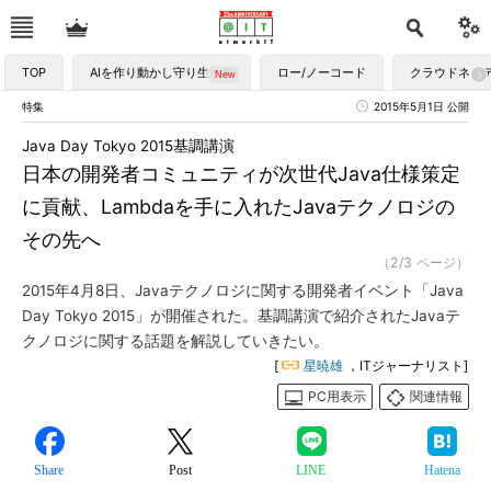
TOP
AIを作り動かし守り生かす
ロー/ノーコード
クラウドネイ
特集
2015年5月1日 公開
Java Day Tokyo 2015基調講演
日本の開発者コミュニティが次世代Java仕様策定
に貢献、Lambdaを手に入れたJavaテクノロジの
その先へ
（2/3 ページ）
2015年4月8日、Javaテクノロジに関する開発者イベント「Java
Day Tokyo 2015」が開催された。基調講演で紹介されたJavaテ
クノロジに関する話題を解説していきたい。
[
星暁雄
，ITジャーナリスト]
PC用表示
関連情報
Share
Post
LINE
Hatena