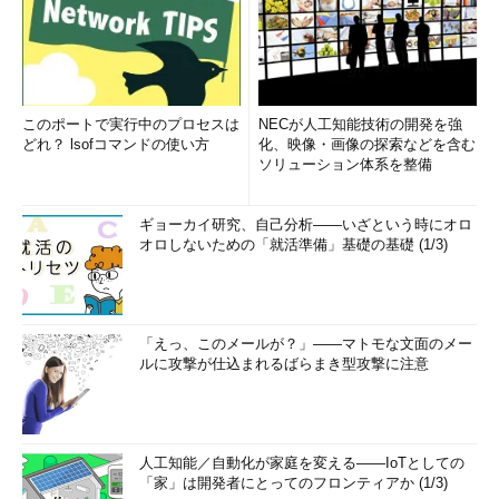
このポートで実行中のプロセスは
NECが人工知能技術の開発を強
どれ？ lsofコマンドの使い方
化、映像・画像の探索などを含む
ソリューション体系を整備
ギョーカイ研究、自己分析――いざという時にオロ
オロしないための「就活準備」基礎の基礎 (1/3)
「えっ、このメールが？」――マトモな文面のメー
ルに攻撃が仕込まれるばらまき型攻撃に注意
人工知能／自動化が家庭を変える――IoTとしての
「家」は開発者にとってのフロンティアか (1/3)