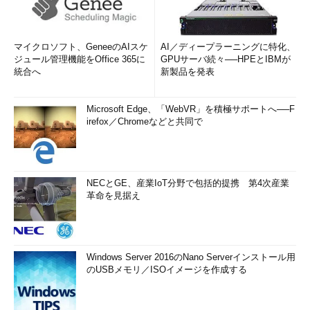
マイクロソフト、GeneeのAIスケ
AI／ディープラーニングに特化、
ジュール管理機能をOffice 365に
GPUサーバ続々──HPEとIBMが
統合へ
新製品を発表
Microsoft Edge、「WebVR」を積極サポートへ──F
irefox／Chromeなどと共同で
NECとGE、産業IoT分野で包括的提携 第4次産業
革命を見据え
Windows Server 2016のNano Serverインストール用
のUSBメモリ／ISOイメージを作成する