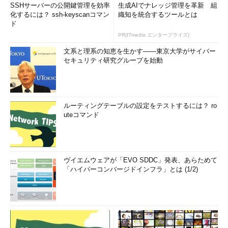
SSHサーバーの公開鍵管理を効率
生成AIでナレッジ管理を革新 組
化するには？ ssh-keyscanコマン
織知を統合するツールとは
ド
PR(ITmedia エンタープライズ)
文系と理系の知恵を生かす――東京大学がサイバー
セキュリティ研究グループを始動
ルーティングテーブルの設定をテストするには？ ro
uteコマンド
ヴイエムウェアが「EVO SDDC」発表、あらためて
「ハイパーコンバージドインフラ」とは (1/2)