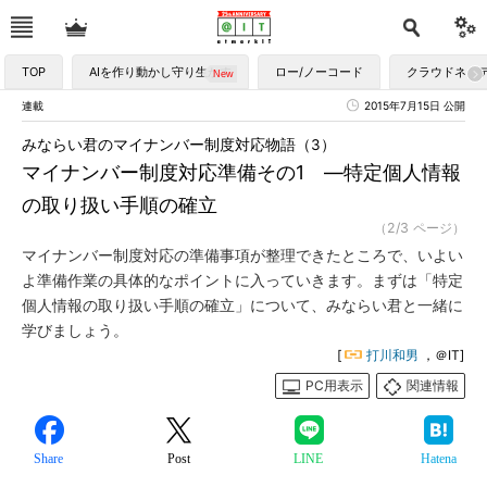
TOP
AIを作り動かし守り生かす
ロー/ノーコード
クラウドネイ
連載
2015年7月15日 公開
みならい君のマイナンバー制度対応物語（3）
マイナンバー制度対応準備その1 ―特定個人情報
の取り扱い手順の確立
（2/3 ページ）
マイナンバー制度対応の準備事項が整理できたところで、いよい
よ準備作業の具体的なポイントに入っていきます。まずは「特定
個人情報の取り扱い手順の確立」について、みならい君と一緒に
学びましょう。
[
打川和男
，＠IT]
PC用表示
関連情報
Share
Post
LINE
Hatena