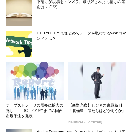
下請けが現場をトンズラ。取り残された元請けの運
命は？ (1/2)
HTTP/HTTPSでまとめてデータを取得するwgetコマ
ンドとは？
テープストレージの需要に拡大の
【西野亮廣】ビジネス書最新刊
兆し――IDC、2019年までの国内
『北極星 僕たちはどう働くか』
市場予測を発表
PR(FINCHI on GOETHE)
Active Directoryのオブジェクトを「ディレクトリ同