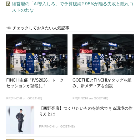
経営層の「AI導入しろ」で予算破綻? 95%が陥る失敗と隠れコ
ストのわな
チェックしておきたい人気記事
FINCHI主催「IVS2026」トーク
GOETHEとFINCHIがタッグを組
セッションが話題に！
み、新メディアを創設
PR(FINCHI on GOETHE)
PR(FINCHI on GOETHE)
【西野亮廣】つくりたいものを追求できる環境の作
り方とは
PR(FINCHI on GOETHE)