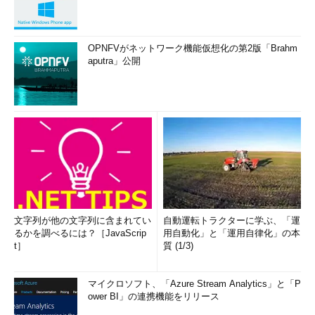
OPNFVがネットワーク機能仮想化の第2版「Brahm
aputra」公開
文字列が他の文字列に含まれてい
自動運転トラクターに学ぶ、「運
るかを調べるには？［JavaScrip
用自動化」と「運用自律化」の本
t］
質 (1/3)
マイクロソフト、「Azure Stream Analytics」と「P
ower BI」の連携機能をリリース