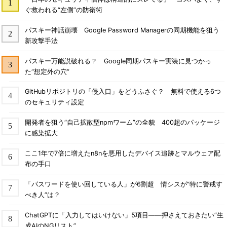
ぐ救われる“左側”の防衛術
パスキー神話崩壊 Google Password Managerの同期機能を狙う
新攻撃手法
パスキー万能説破れる？ Google同期パスキー実装に見つかっ
た“想定外の穴”
GitHubリポジトリの「侵入口」をどうふさぐ？ 無料で使える6つ
のセキュリティ設定
開発者を狙う“自己拡散型npmワーム”の全貌 400超のパッケージ
に感染拡大
ここ1年で7倍に増えたn8nを悪用したデバイス追跡とマルウェア配
布の手口
「パスワードを使い回している人」が6割超 情シスが“特に警戒す
べき人”は？
ChatGPTに「入力してはいけない」5項目――押さえておきたい“生
成AIのNGリスト”