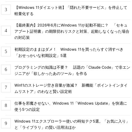
【Windows 11ダイエット術】「隠れた不要サービス」を停止して
軽量化する
【最終案内】2026年6月にWindows 11が起動不能に？ 「セキュ
アブート証明書」の期限切れリスクと対策、起動しなくなった場合
の対応策
初期設定のままはダメ！ Windows 11を買ったらすぐ消すべき
「おせっかいな初期設定」5選
プログラミングの知識は不要？ 話題の「Claude Code」で非エン
ジニアが「欲しかったあのツール」を作る
Win11のストレージ空き容量が激減？ 新機能「ポイントインタイ
ムリストア」のわなと賢い設定術
仕事を邪魔させない、Windows 11「Windows Update」を快適に
使う5つの設定
Windows 11エクスプローラー使いの時短テク5選。「お気に入り」
と「ライブラリ」の賢い活用法ほか