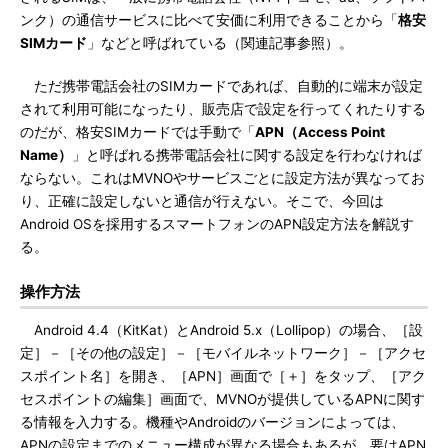
ンク）の通信サービスに比べて安価に利用できることから「
格安
SIMカード
」などと呼ばれている（関連記事参照）。
ただ携帯電話会社のSIMカードであれば、自動的に端末が設定
されて利用可能になったり、販売店で設定を行ってくれたりする
のだが、格安SIMカードでは手動で「
APN（Access Point
Name）
」と呼ばれる携帯電話会社に関する設定を行わなければ
ならない。これはMVNOやサービスごとに設定方法が異なってお
り、正確に設定しないと通信が行えない。そこで、今回は
Android OSを採用するスマートフォンのAPN設定方法を解説す
る。
操作方法
Android 4.4（KitKat）とAndroid 5.x（Lollipop）の場合、［設
定］－［その他の設定］－［モバイルネットワーク］－［アクセ
スポイント名］を開き、［APN］画面で［＋］をタップ、［アク
セスポイントの編集］画面で、MVNOが提供しているAPNに関す
る情報を入力する。機種やAndroidのバージョンによっては、
APNの設定までのメニュー構成が異なる場合もあるが、要はAPN