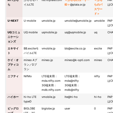
NTTぷら
ぷららモバ
lte.nttplala.com
＜ぷららのユーザー
＜ぷら
PA
ら
イルLTE
ID＞
@plala.or.jp
らのパ
はC
スワー
ド＞
U-NEXT
U-mobile
umobile.jp
umobile@umobile.jp
umobile
PA
はC
UQコミュ
UQ mobile
uqmobile.jp
uq@uqmobile.jp
uq
CH
ニケーシ
ョンズ
エキサイ
BB.exciteモ
vmobile.jp
bb@excite.co.jp
excite
PA
ト
バイルLTE
はC
ケイ・オ
mineo Aプ
mineo.jp
mineo@k-opti.com
mineo
CH
プティコ
ラン／Dプ
ム
ラン
ニフティ
NifMo
LTE端末用：
LTE端末用：
nifty
PA
mda.nifty.com
mda@nifty
はC
3G端末用：
3G端末用：
mdb.nifty.com
mdb@nifty
ハイホー
hi-ho LTE
vmobile.jp
lte@hi-ho
hi-ho
PA
typeD
はC
ビッグロ
BIGLOBE
biglobe.jp
user
0
PA