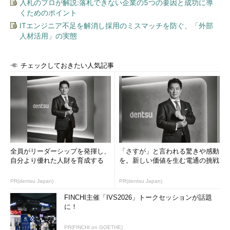
入札のプロが解説:落札できない企業の5つの要因と成功に導
くためのポイント
ITエンジニア不足を解消し採用のミスマッチを防ぐ、「外部
人材活用」の実態
チェックしておきたい人気記事
全員がリーダーシップを発揮し、
「さすが」と言われる驚きや感動
自分より優れた人財を育成する
を。新しい価値を生む電通の挑戦
PR(dentsu Japan)
PR(dentsu Japan)
FINCHI主催「IVS2026」トークセッションが話題
に！
PR(FINCHI on GOETHE)