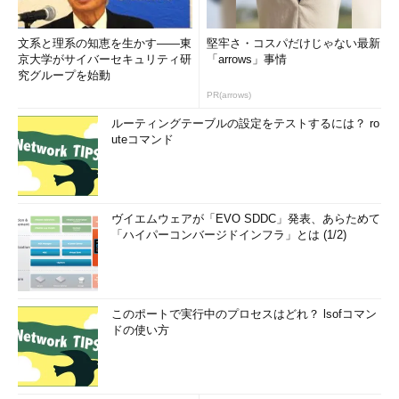
文系と理系の知恵を生かす――東
堅牢さ・コスパだけじゃない最新
京大学がサイバーセキュリティ研
「arrows」事情
究グループを始動
PR(arrows)
ルーティングテーブルの設定をテストするには？ ro
uteコマンド
ヴイエムウェアが「EVO SDDC」発表、あらためて
「ハイパーコンバージドインフラ」とは (1/2)
このポートで実行中のプロセスはどれ？ lsofコマン
ドの使い方