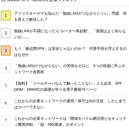
アイリスオーヤマも悩んだ「無線LANがつながりにくい」問題 何
を変えて解決した？
無線LANが不調になったら“ルーター再起動”、「原因はよく知らな
いが……」
もう「拠点間VPN」は安全じゃないのか？ 代替手段が浮上するの
はなぜか
「無線LANがつながらない」の苦情をゼロに 3つの現場に学ぶネ
ットワーク改善術
【無料】「メールサーバなんて触ったことない」人も必見 SPF・
DKIM・DMARCの基礎が学べる電子書籍75ページ
これからの企業ネットワークの運用／保守はAIが主役、しかし全て
はカバーできない
これからの企業ネットワークは「閉域モバイル網活用とセキュリテ
ィ費用抑制」「脱・PBX業者」がポイント