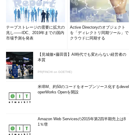
テープストレージの需要に拡大の
Active Directoryのオブジェクト
兆し――IDC、2019年までの国内
を「ディレクトリ同期ツール」で
市場予測を発表
クラウドに同期する
【見城徹×藤田晋】AI時代でも変わらない経営者の
本質
PR(FINCHI on GOETHE)
米IBM、約50のコードをオープンソース化するdevel
operWorks Openを開設
Amazon Web Servicesの2015年第2四半期売上は8
1％増