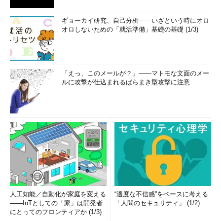
ギョーカイ研究、自己分析――いざという時にオロ
オロしないための「就活準備」基礎の基礎 (1/3)
「えっ、このメールが？」――マトモな文面のメー
ルに攻撃が仕込まれるばらまき型攻撃に注意
人工知能／自動化が家庭を変える
“適度な不信感”をベースに考える
――IoTとしての「家」は開発者
「人間のセキュリティ」 (1/2)
にとってのフロンティアか (1/3)