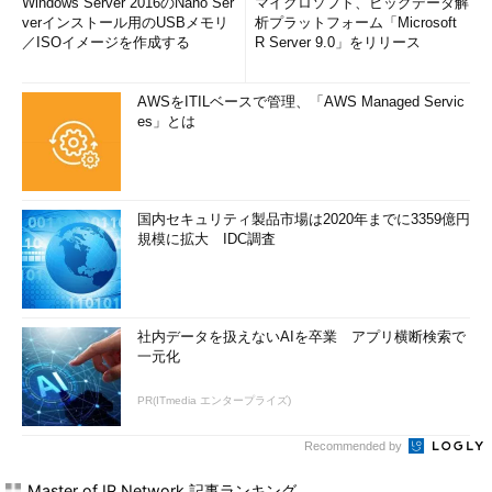
Windows Server 2016のNano Ser
マイクロソフト、ビッグデータ解
verインストール用のUSBメモリ
析プラットフォーム「Microsoft
／ISOイメージを作成する
R Server 9.0」をリリース
AWSをITILベースで管理、「AWS Managed Servic
es」とは
国内セキュリティ製品市場は2020年までに3359億円
規模に拡大 IDC調査
社内データを扱えないAIを卒業 アプリ横断検索で
一元化
PR(ITmedia エンタープライズ)
Recommended by
Master of IP Network 記事ランキング