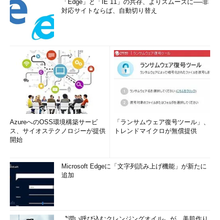
「Edge」と「IE 11」の共存、よりスムーズに──非
対応サイトならば、自動切り替え
AzureへのOSS環境構築サービ
「ランサムウェア復号ツール」、
ス、サイオステクノロジーが提供
トレンドマイクロが無償提供
開始
Microsoft Edgeに「文字列読み上げ機能」が新たに
追加
〝潤い呼び込むクレンジングオイル〟が、美肌作り