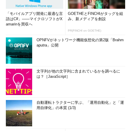
「モバイルアプリ開発に最適な言
GOETHEとFINCHIがタッグを組
語はC#」――マイクロソフトがX
み、新メディアを創設
amarinを買収へ
PR(FINCHI on GOETHE)
OPNFVがネットワーク機能仮想化の第2版「Brahm
aputra」公開
文字列が他の文字列に含まれているかを調べるに
は？［JavaScript］
自動運転トラクターに学ぶ、「運用自動化」と「運
用自律化」の本質 (1/3)