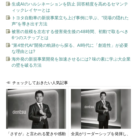
生成AIのハルシネーションを防止 回答精度を高めるセマンテ
ィックレイヤーとは
トヨタ自動車の新規事業立ち上げ事例に学ぶ、“現場の隠れた
声”を導き出す方法
被害の規模を左右する侵害発生後の48時間、初動で取るべき
6つのステップとは
“第4世代AI”開発の軌跡から探る、AI時代に「創造性」が必要
な理由とは?
海外発の新規事業開発を加速させるには? 味の素に学ぶ大企業
の壁を破る方法
チェックしておきたい人気記事
「さすが」と言われる驚きや感動
全員がリーダーシップを発揮し、