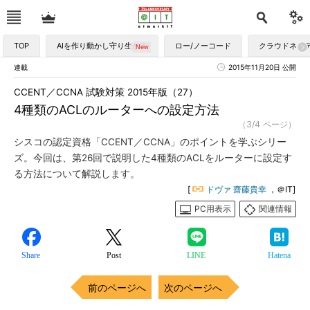
TOP
AIを作り動かし守り生かす
ロー/ノーコード
クラウドネイ
連載
2015年11月20日 公開
CCENT／CCNA 試験対策 2015年版（27）
4種類のACLのルーターへの設定方法
（3/4 ページ）
シスコの認定資格「CCENT／CCNA」のポイントを学ぶシリー
ズ。今回は、第26回で説明した4種類のACLをルーターに設定す
る方法について解説します。
[
ドヴァ 齋藤貴幸
，＠IT]
PC用表示
関連情報
Share
Post
LINE
Hatena
前のページへ
次のページへ