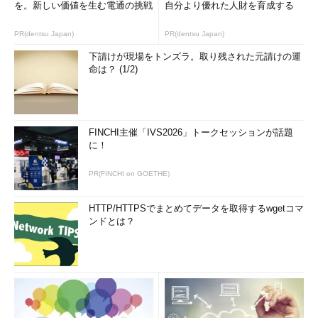
を。新しい価値を生む電通の挑戦
自分より優れた人財を育成する
PR(dentsu Japan)
PR(dentsu Japan)
下請けが現場をトンズラ。取り残された元請けの運
命は？ (1/2)
FINCHI主催「IVS2026」トークセッションが話題
に！
PR(FINCHI on GOETHE)
HTTP/HTTPSでまとめてデータを取得するwgetコマ
ンドとは？