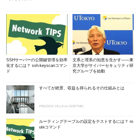
SSHサーバーの公開鍵管理を効率
文系と理系の知恵を生かす――東
化するには？ ssh-keyscanコマン
京大学がサイバーセキュリティ研
ド
究グループを始動
すべてが絶景、収益も得られるその仕組みとは
PR(COCO VILLA on GOETHE)
ルーティングテーブルの設定をテストするには？ ro
uteコマンド