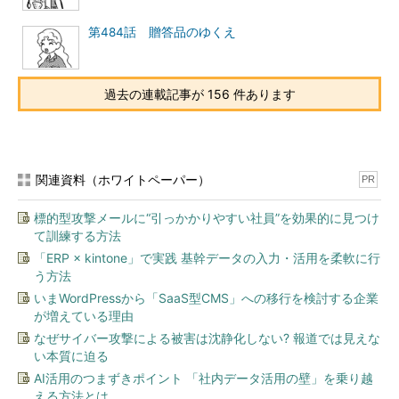
第484話 贈答品のゆくえ
過去の連載記事が 156 件あります
関連資料（ホワイトペーパー）
PR
標的型攻撃メールに“引っかかりやすい社員”を効果的に見つけ
て訓練する方法
「ERP × kintone」で実践 基幹データの入力・活用を柔軟に行
う方法
いまWordPressから「SaaS型CMS」への移行を検討する企業
が増えている理由
なぜサイバー攻撃による被害は沈静化しない? 報道では見えな
い本質に迫る
AI活用のつまずきポイント 「社内データ活用の壁」を乗り越
える方法とは