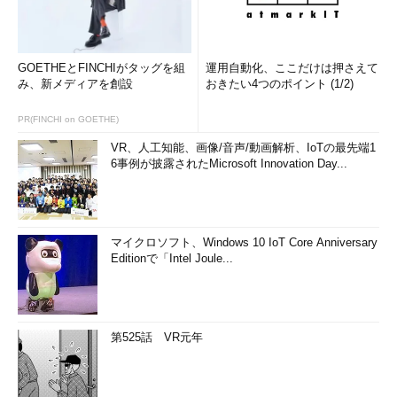
GOETHEとFINCHIがタッグを組
運用自動化、ここだけは押さえて
み、新メディアを創設
おきたい4つのポイント (1/2)
PR(FINCHI on GOETHE)
VR、人工知能、画像/音声/動画解析、IoTの最先端1
6事例が披露されたMicrosoft Innovation Day...
マイクロソフト、Windows 10 IoT Core Anniversary
Editionで「Intel Joule...
第525話 VR元年