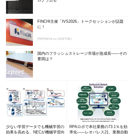
ログラムも
FINCHI主催「IVS2026」トークセッションが話題
に！
PR(FINCHI on GOETHE)
国内のフラッシュストレージ市場が急成長――その
要因は？
少ない学習データでも機械学習の
RPAロボで本社業務の73.1％を効
効果を高める、NECが機械学習向
率化――レオパレス21、業務自動