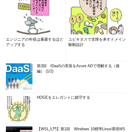
エンジニアの年収は暴露するほど
ユビキタスで支障を来すドメイン
アップする
駆動設計
第3回 IDaaSの実装をAzure ADで理解する（後
編） (1/2)
HOGEをエレガントに鎮守する
【WSL入門】第1回 Windows 10標準Linux環境WS