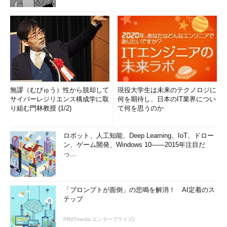
無謬（むびゅう）性から脱却して
現役大学生は未来のテクノロジに
サイバーレジリエンス構成学に取
何を期待し、日本のIT業界につい
り組む門林教授 (1/2)
て何を思うのか
ロボット、人工知能、Deep Learning、IoT、ドロー
ン、ゲーム開発、Windows 10――2015年注目だ
っ...
「プロンプトが面倒」の悲鳴を解消！ AI定着のス
テップ
PR(ITmedia エンタープライズ)