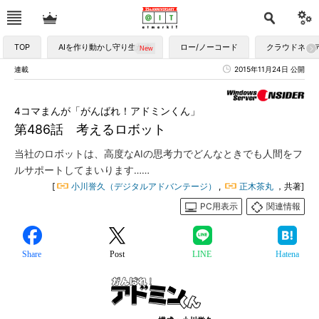
TOP
AIを作り動かし守り生かす
ロー/ノーコード
クラウドネイ
連載
2015年11月24日 公開
4コマまんが「がんばれ！アドミンくん」
第486話 考えるロボット
当社のロボットは、高度なAIの思考力でどんなときでも人間をフ
ルサポートしてまいります……
[
小川誉久（デジタルアドバンテージ）
,
正木茶丸
，共著]
PC用表示
関連情報
Share
Post
LINE
Hatena