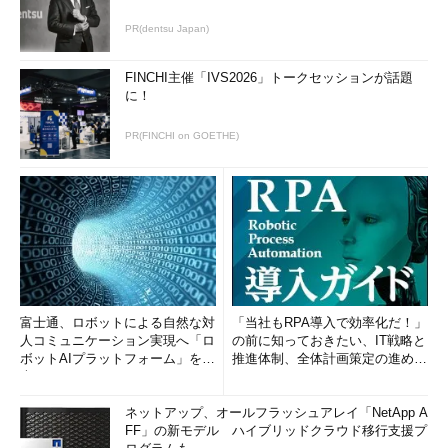
PR(dentsu Japan)
FINCHI主催「IVS2026」トークセッションが話題
に！
PR(FINCHI on GOETHE)
富士通、ロボットによる自然な対
「当社もRPA導入で効率化だ！」
人コミュニケーション実現へ「ロ
の前に知っておきたい、IT戦略と
ボットAIプラットフォーム」を発
推進体制、全体計画策定の進め方
表
(1/2)
ネットアップ、オールフラッシュアレイ「NetApp A
FF」の新モデル ハイブリッドクラウド移行支援プ