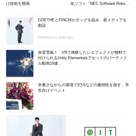
け技術を開発
化ソフト「NEC Software Robot
So...
GOETHEとFINCHIがタッグを組み、新メディアを
創設
PR(FINCHI on GOETHE)
炎雷雪嵐！ VRで体験したいエフェクトが無料で
付けられるUnity Elementalsアセットのパーティク
ル動画19連...
本番さながらの環境でXSSなどの脆弱性を探す、学
生向けイベント