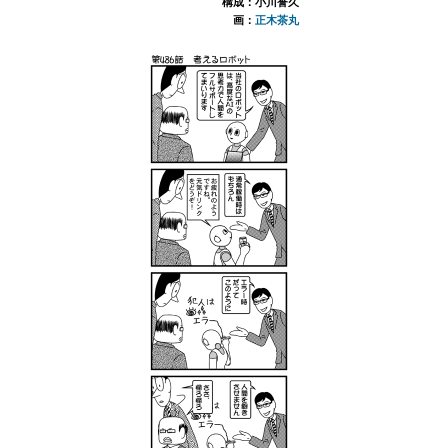
構成：小川誉久
画：
正木茶丸