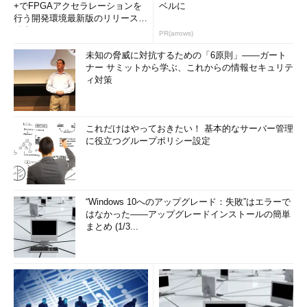
+でFPGAアクセラレーションを
ベルに
行う開発環境最新版のリリースを
発表
PR(arrows)
未知の脅威に対抗するための「6原則」――ガート
ナー サミットから学ぶ、これからの情報セキュリテ
ィ対策
これだけはやっておきたい！ 基本的なサーバー管理
に役立つグループポリシー設定
“Windows 10へのアップグレード：失敗”はエラーで
はなかった――アップグレードインストールの簡単
まとめ (1/3...