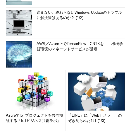
進まない、終わらないWindows Updateのトラブル
に解決策はあるのか？ (1/2)
AWS／Azure上でTensorFlow、CNTKを――機械学
習環境のマネージドサービスが登場
AzureでIoTプロジェクトを共同検
「LINE」に「Webカメラ」、の
証する「IoTビジネス共創ラボ」
ぞき見られた1月 (1/3)