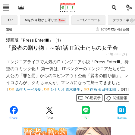
TOP
AIを作り動かし守り生かす
ロー/ノーコード
クラウドネイ
連載
2015年12月4日 公開
漫画版「Press Enter■」（1）
「賢者の贈り物」～第1話 IT戦士たちの女子会
（1/8 ページ）
エンジニアライフで人気のITエンジニア小説「Press Enter■」待
望のコミック化！ 第一弾は、ITベンダーのエンジニアたちが主
人公の「罪と罰」からのスピンアウト企画「賢者の贈り物」。レ
イコさんが、クミちゃんが、マンガになって帰ってきました！
[
原作 リーベルG
,
シナリオ 青木健生
,
作画 金田祥太郎
，＠IT]
PC用表示
関連情報
Share
Post
LINE
Hatena