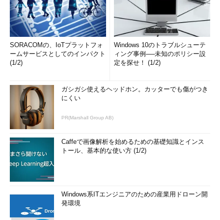
SORACOMの、IoTプラットフォ
Windows 10のトラブルシューテ
ームサービスとしてのインパクト
ィング事例──未知のポリシー設
(1/2)
定を探せ！ (1/2)
ガシガシ使えるヘッドホン。カッターでも傷がつき
にくい
PR(Marshall Group AB)
Caffeで画像解析を始めるための基礎知識とインス
トール、基本的な使い方 (1/2)
Windows系ITエンジニアのための産業用ドローン開
発環境