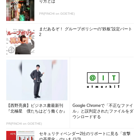
り方とは
PR(FINCHI on GOETHE)
まだあるぞ！ グループポリシーの“鉄板”設定パート
2
【西野亮廣】ビジネス書最新刊
Google Chromeで「不正なファイ
『北極星 僕たちはどう働くか』
ル」と誤判定されたファイルをダ
ウンロードする
PR(FINCHI on GOETHE)
セキュリティベンダー2社のリポートに見る「攻撃
の高度化」のいま (1/3)