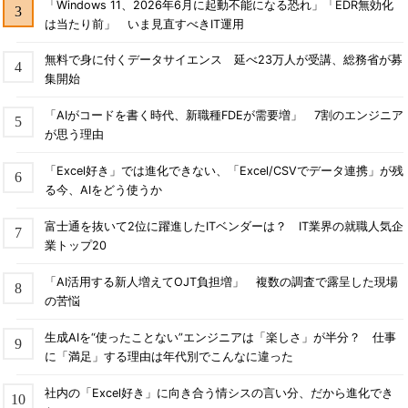
「Windows 11、2026年6月に起動不能になる恐れ」「EDR無効化
は当たり前」 いま見直すべきIT運用
無料で身に付くデータサイエンス 延べ23万人が受講、総務省が募
集開始
「AIがコードを書く時代、新職種FDEが需要増」 7割のエンジニア
が思う理由
「Excel好き」では進化できない、「Excel/CSVでデータ連携」が残
る今、AIをどう使うか
富士通を抜いて2位に躍進したITベンダーは？ IT業界の就職人気企
業トップ20
「AI活用する新人増えてOJT負担増」 複数の調査で露呈した現場
の苦悩
生成AIを“使ったことない”エンジニアは「楽しさ」が半分？ 仕事
に「満足」する理由は年代別でこんなに違った
社内の「Excel好き」に向き合う情シスの言い分、だから進化でき