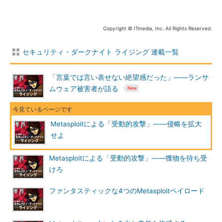
管理インターフェースが起動したら、そのまま［OK］をクリ
Copyright © ITmedia, Inc. All Rights Reserved.
ックし、サーバーに接続しよう。
セキュリティ・ダークナイト ライジング 連載一覧
「言葉では言い表せない絶望感だった」――ランサ
ムウェア被害者が語る
サーバーに接続すると以下のような画面が表示される。
［Edit］メニューから［Users］を選択する。
Metasploitによる「受動的攻撃」――侵略を拡大
せよ
Metasploitによる「受動的攻撃」――獲物を待ち受
けろ
ファンタスティックな4つのMetasploitペイロード
すると、FTPサーバー上のユーザーを編集するためのウィンド
ウが表示される。ここで画面右部の［Add］をクリックする。