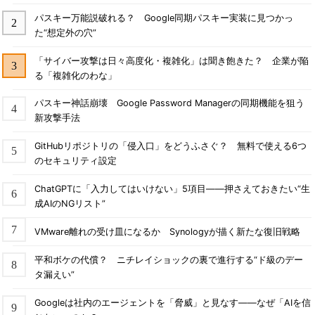
パスキー万能説破れる？ Google同期パスキー実装に見つかっ
た“想定外の穴”
「サイバー攻撃は日々高度化・複雑化」は聞き飽きた？ 企業が陥
る「複雑化のわな」
パスキー神話崩壊 Google Password Managerの同期機能を狙う
新攻撃手法
GitHubリポジトリの「侵入口」をどうふさぐ？ 無料で使える6つ
のセキュリティ設定
ChatGPTに「入力してはいけない」5項目――押さえておきたい“生
成AIのNGリスト”
VMware離れの受け皿になるか Synologyが描く新たな復旧戦略
平和ボケの代償？ ニチレイショックの裏で進行する“ド級のデー
タ漏えい”
Googleは社内のエージェントを「脅威」と見なす――なぜ「AIを信