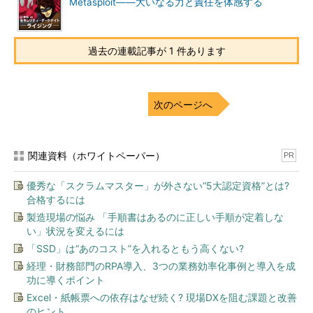
Metasploit――大いなる力と責任を体感する
過去の連載記事が 1 件あります
次のページへ
［Add］をクリックすると以下のようなユーザー追加ウィンド
ウが表示されるので、「test 」と入力し、［OK］をクリックす
関連資料（ホワイトペーパー）
PR
る。
「test」ではなく、末尾に半角スペースの入った「test 」で
あることに注意していただきたい。
優秀な「スクラムマスター」が外さない“5大認定資格”とは?
合格するには
製造現場の悩み 「手順書はあるのに正しい手順が定着しな
い」状況を変えるには
「SSD」は“あのコスト”を入れるともう高くない?
経理・財務部門のRPA導入、3つの業務効率化事例と導入を成
功に導くポイント
さらに、同じウィンドウ内の［Account Settings］で
Excel・紙帳票への依存はなぜ続く? 現場DXを阻む課題と改善
［Password:］にチェックを入れ、ユーザー名と同じように
のヒント