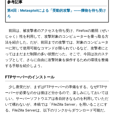
参考記事
第4回：Metasploitによる「受動的攻撃」――獲物を待ち受け
ろ
前回は、被攻撃者のアクセスを待ち受け、Firefoxの脆弱（ぜい
じゃく）性を利用して、攻撃対象のコンピューターを乗っ取る方
法を紹介した。だが、前回までの攻撃では、対象のコンピュータ
ーに対して使用可能なコマンドが限られているなど、攻撃者にと
ってはまだまだ制限の多い状態だった。そこで、今回は次のステ
ップとして、さらに自由に攻撃対象を操作するための環境を整備
する手順を紹介しよう。
FTPサーバーのインストール
少し唐突だが、まずはFTPサーバーの準備をする。なぜFTPサ
ーバーが必要なのかは後ほど分かるので、楽しみにしておいてほ
しい。サーバーソフトウエアは各自好きなものを利用していただ
いて構わないが、本稿では「FileZilla Server」を用いることにす
る。FileZilla Serverは、以下のリンクからダウンロード可能だ。