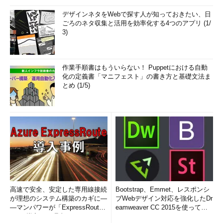
デザインネタをWebで探す人が知っておきたい、日
ごろのネタ収集と活用を効率化する4つのアプリ (1/
3)
作業手順書はもういらない！ Puppetにおける自動
化の定義書「マニフェスト」の書き方と基礎文法ま
とめ (1/5)
高速で安全、安定した専用線接続
Bootstrap、Emmet、レスポンシ
が理想のシステム構築のカギに―
ブWebデザイン対応を強化したDr
―マンパワーが「ExpressRout
eamweaver CC 2015を使って
e」を導入した理由
み...