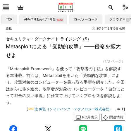
TOP
AIを作り動かし守り生かす
ロー/ノーコード
クラウドネイ
連載
2015年12月15日 公開
セキュリティ・ダークナイト ライジング（5）
Metasploitによる「受動的攻撃」――侵略を拡大
せよ
（1/3 ページ）
「Metasploit Framework」を使って「攻撃者の手法」を解説す
る本連載。前回は、Metasploitを用いた「受動的な攻撃」によ
り、攻撃対象のコンピューターを乗っ取る手順を紹介した。今回
はさらに歩を進め、攻撃者が対象のコンピューターを「自分にと
って都合の良い環境」に仕立て上げていくプロセスを解説しよ
う。
[
辻 伸弘（ソフトバンク・テクノロジー株式会社）
，＠IT]
PC用表示
関連情報