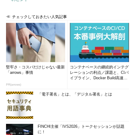
「test 」と入力する。
チェックしておきたい人気記事
次に、ウィンドウ左側の［Page:］メニューから、ページを
［Shared folders］に切り替える。ここでは、FTPでアクセスし
堅牢さ・コスパだけじゃない最新
コンテナベースの継続的インテグ
てきた「test 」ユーザーに共有するフォルダーを指定する。
「arrows」事情
レーションの利点／課題と、CIパ
イプライン、Docker Build高速化
「test 」ユーザーを選択した状態で、［Shared folders］以下
のコツ (1/2...
PR(arrows)
にある［Add］ボタンをクリックし、任意のフォルダーを設定す
「電子署名」とは、「デジタル署名」とは
る。
FINCHI主催「IVS2026」トークセッションが話題
に！