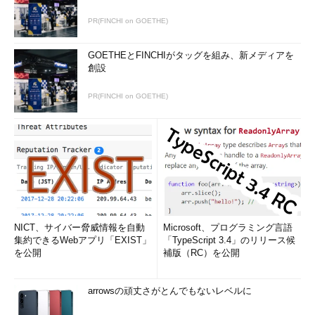
PR(FINCHI on GOETHE)
GOETHEとFINCHIがタッグを組み、新メディアを
筆者の場合は、デスクトップ上に「DKR」というフォルダーを
創設
用意し、その中に作成した「Filezilla」というフォルダーに対し
て共有設定を行った。
PR(FINCHI on GOETHE)
NICT、サイバー脅威情報を自動
Microsoft、プログラミング言語
集約できるWebアプリ「EXIST」
「TypeScript 3.4」のリリース候
以上の作業が完了したら、［OK］ボタンをクリックして設定
を公開
補版（RC）を公開
を終えよう。
FTPでファイルを「注入」する
arrowsの頑丈さがとんでもないレベルに