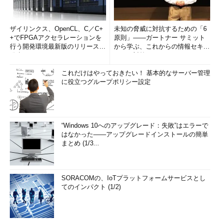
ザイリンクス、OpenCL、C／C+
未知の脅威に対抗するための「6
+でFPGAアクセラレーションを
原則」――ガートナー サミット
行う開発環境最新版のリリースを
から学ぶ、これからの情報セキュ
発表
リティ対策
これだけはやっておきたい！ 基本的なサーバー管理
に役立つグループポリシー設定
“Windows 10へのアップグレード：失敗”はエラーで
はなかった――アップグレードインストールの簡単
まとめ (1/3...
SORACOMの、IoTプラットフォームサービスとし
てのインパクト (1/2)