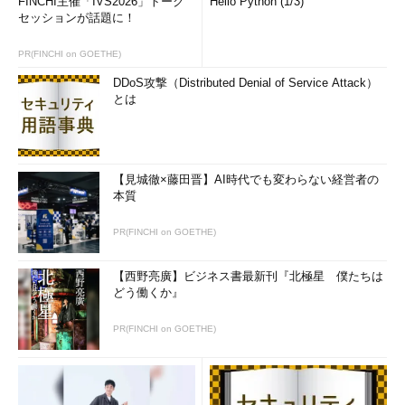
FINCHI主催「IVS2026」トーク
Hello Python (1/3)
セッションが話題に！
PR(FINCHI on GOETHE)
DDoS攻撃（Distributed Denial of Service Attack）
とは
【見城徹×藤田晋】AI時代でも変わらない経営者の
本質
PR(FINCHI on GOETHE)
【西野亮廣】ビジネス書最新刊『北極星 僕たちは
どう働くか』
PR(FINCHI on GOETHE)