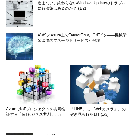
進まない、終わらないWindows Updateのトラブル
に解決策はあるのか？ (1/2)
AWS／Azure上でTensorFlow、CNTKを――機械学
習環境のマネージドサービスが登場
AzureでIoTプロジェクトを共同検
「LINE」に「Webカメラ」、の
証する「IoTビジネス共創ラボ」
ぞき見られた1月 (1/3)