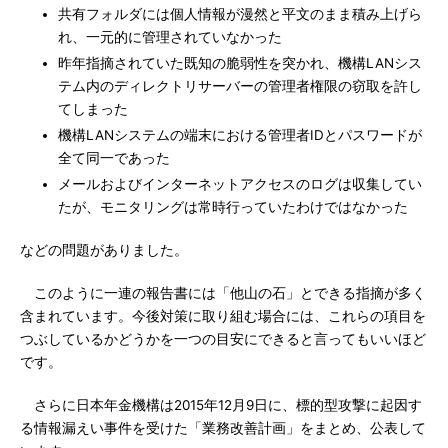
共有フォルダには個人情報が漫然と平文のまま積み上げら
れ、一元的に管理されていなかった
昨年指摘されていた既知の脆弱性を突かれ、機構LANシス
テム内のディレクトリサーバーの管理者権限の窃取を許し
てしまった
機構LANシステムの端末における管理者IDとパスワードが
全て同一であった
メールおよびインターネットアクセスのログは収集してい
たが、モニタリングは常時行っていたわけではなかった
などの問題がありました。
このように一連の報告書には「他山の石」とできる指摘が多く
含まれています。今後対策に取り組む場合には、これらの項目を
つぶしているかどうかを一つの目安にできると言ってもいいほど
です。
さらに日本年金機構は2015年12月9日に、標的型攻撃に起因す
る情報漏えい事件を受けた「業務改善計画」をまとめ、公表して