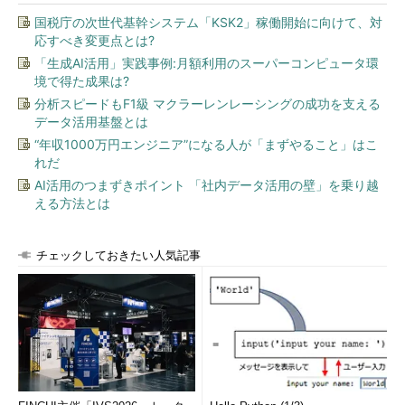
国税庁の次世代基幹システム「KSK2」稼働開始に向けて、対
応すべき変更点とは?
「生成AI活用」実践事例:月額利用のスーパーコンピュータ環
境で得た成果は?
分析スピードもF1級 マクラーレンレーシングの成功を支える
データ活用基盤とは
“年収1000万円エンジニア”になる人が「まずやること」はこ
れだ
AI活用のつまずきポイント 「社内データ活用の壁」を乗り越
える方法とは
チェックしておきたい人気記事