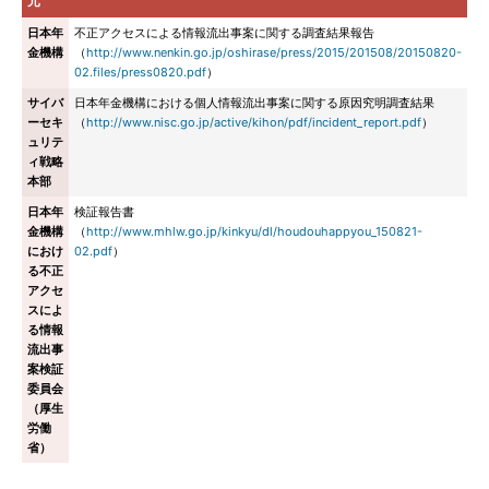
元
日本年
不正アクセスによる情報流出事案に関する調査結果報告
金機構
（
http://www.nenkin.go.jp/oshirase/press/2015/201508/20150820-
02.files/press0820.pdf
）
サイバ
日本年金機構における個人情報流出事案に関する原因究明調査結果
ーセキ
（
http://www.nisc.go.jp/active/kihon/pdf/incident_report.pdf
）
ュリテ
ィ戦略
本部
日本年
検証報告書
金機構
（
http://www.mhlw.go.jp/kinkyu/dl/houdouhappyou_150821-
におけ
02.pdf
）
る不正
アクセ
スによ
る情報
流出事
案検証
委員会
（厚生
労働
省）