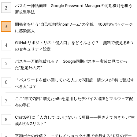
パスキー神話崩壊 Google Password Managerの同期機能を狙う
新攻撃手法
開発者を狙う“自己拡散型npmワーム”の全貌 400超のパッケージ
に感染拡大
GitHubリポジトリの「侵入口」をどうふさぐ？ 無料で使える6つ
のセキュリティ設定
パスキー万能説破れる？ Google同期パスキー実装に見つかっ
た“想定外の穴”
「パスワードを使い回している人」が6割超 情シスが“特に警戒す
べき人”は？
ここ1年で7倍に増えたn8nを悪用したデバイス追跡とマルウェア配
布の手口
ChatGPTに「入力してはいけない」5項目――押さえておきたい“生
成AIのNGリスト”
平和ボケの代償？ ニチレイショックの裏で進行する“ド級のデー