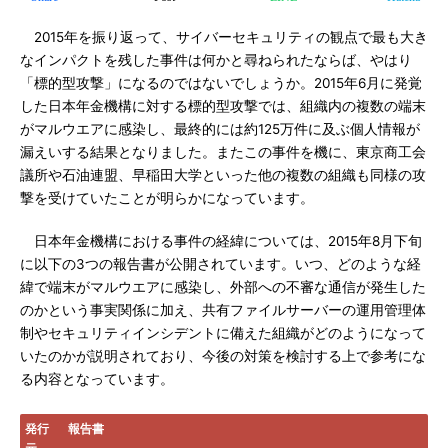
2015年を振り返って、サイバーセキュリティの観点で最も大き
なインパクトを残した事件は何かと尋ねられたならば、やはり
「標的型攻撃」になるのではないでしょうか。2015年6月に発覚
した日本年金機構に対する標的型攻撃では、組織内の複数の端末
がマルウエアに感染し、最終的には約125万件に及ぶ個人情報が
漏えいする結果となりました。またこの事件を機に、東京商工会
議所や石油連盟、早稲田大学といった他の複数の組織も同様の攻
撃を受けていたことが明らかになっています。
日本年金機構における事件の経緯については、2015年8月下旬
に以下の3つの報告書が公開されています。いつ、どのような経
緯で端末がマルウエアに感染し、外部への不審な通信が発生した
のかという事実関係に加え、共有ファイルサーバーの運用管理体
制やセキュリティインシデントに備えた組織がどのようになって
いたのかが説明されており、今後の対策を検討する上で参考にな
る内容となっています。
発行
報告書