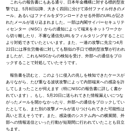
これらの報告書にもある通り、日本年金機構に対する標的型攻
撃では、5月8日以降、大きく四回に分けて添付ファイル付きのメ
ール、あるいはファイルをダウンロードさせる外部のURLが記さ
れたメールが送り込まれました。一部は内閣サイバーセキュリテ
ィセンター（NISC）からの通知によって端末をネットワークか
ら切り離したり、不審な通信先URLをフィルタリングすることに
より対処できていたといいます。また、一連の攻撃に先立つ4月
22日には厚生労働省に対しても類似の手口で標的型攻撃が行われ
ましたが、これもNISCからの検知を受け、外部への通信をブロ
ックすることで対処していたそうです。
報告書を読むと、このように侵入の兆しを検知できたケースが
ありながら、たび重なる波状攻撃によって内部端末への感染を許
してしまったことが伺えます（特にNISCの報告書に詳しく書か
れています）。もし、5月20日に送られてきた情報漏えいにつな
がったメールを開かなかったり、外部への通信をブロックしてい
たとしても、また別の攻撃メールが送りつけられてきた可能性は
高いと言えそうです。また、感染後のシステム内への横展開、外
部への情報送信といった行動が短期間に行われていたことも目立
ちます。