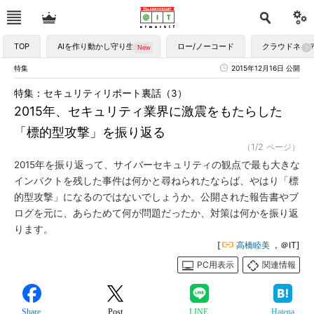
TOP
AIを作り動かし守り生かす
ロー/ノーコード
クラウドネイ
特集
2015年12月16日 公開
特集：セキュリティリポート裏話（3）
2015年、セキュリティ業界に激震をもたらした
「標的型攻撃」を振り返る
（1/2 ページ）
2015年を振り返って、サイバーセキュリティの観点で最も大きな
インパクトを残した事件は何かと尋ねられたならば、やはり「標
的型攻撃」になるのではないでしょうか。公開された報告書やブ
ログを元に、あらためて何が問題だったか、対策は何かを振り返
ります。
[
高橋睦美
，＠IT]
PC用表示
関連情報
Share
Post
LINE
Hatena