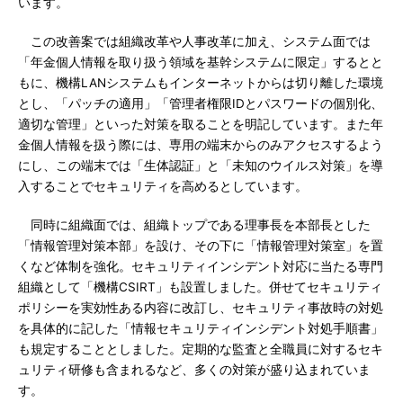
います。
この改善案では組織改革や人事改革に加え、システム面では
「年金個人情報を取り扱う領域を基幹システムに限定」するとと
もに、機構LANシステムもインターネットからは切り離した環境
とし、「パッチの適用」「管理者権限IDとパスワードの個別化、
適切な管理」といった対策を取ることを明記しています。また年
金個人情報を扱う際には、専用の端末からのみアクセスするよう
にし、この端末では「生体認証」と「未知のウイルス対策」を導
入することでセキュリティを高めるとしています。
同時に組織面では、組織トップである理事長を本部長とした
「情報管理対策本部」を設け、その下に「情報管理対策室」を置
くなど体制を強化。セキュリティインシデント対応に当たる専門
組織として「機構CSIRT」も設置しました。併せてセキュリティ
ポリシーを実効性ある内容に改訂し、セキュリティ事故時の対処
を具体的に記した「情報セキュリティインシデント対処手順書」
も規定することとしました。定期的な監査と全職員に対するセキ
ュリティ研修も含まれるなど、多くの対策が盛り込まれていま
す。