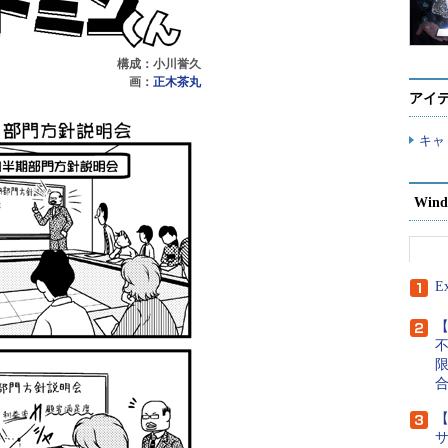
構成：小川誉久
画：
正木茶丸
アイ
キャ
Wind
E
【
【