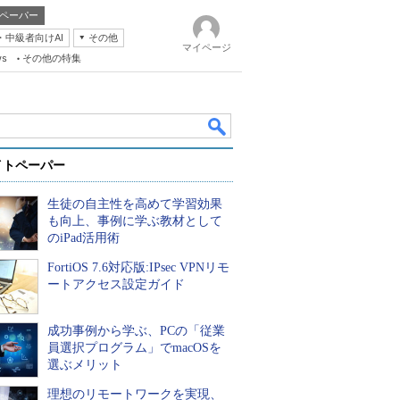
ペーパー
・中級者向けAI
その他
マイページ
ws
その他の特集
イトペーパー
生徒の自主性を高めて学習効果
も向上、事例に学ぶ教材として
のiPad活用術
FortiOS 7.6対応版:IPsec VPNリモ
k
ートアクセス設定ガイド
成功事例から学ぶ、PCの「従業
員選択プログラム」でmacOSを
選ぶメリット
理想のリモートワークを実現、