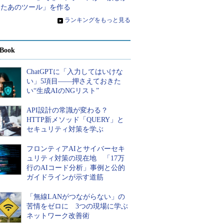
ったあのツール」を作る
»
ランキングをもっと見る
Book
ChatGPTに「入力してはいけな
い」5項目――押さえておきた
い“生成AIのNGリスト”
API設計の常識が変わる？
HTTP新メソッド「QUERY」と
セキュリティ対策を学ぶ
フロンティアAIとサイバーセキ
ュリティ対策の現在地 「17万
行のAIコード分析」事例と公的
ガイドラインが示す道筋
「無線LANがつながらない」の
苦情をゼロに 3つの現場に学ぶ
ネットワーク改善術