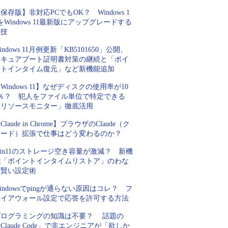
保存版】非対応PCでもOK？ Windows 1
をWindows 11最新版にアップグレードする
裏技
indows 11月例更新「KB5101650」公開、
セキュアブート証明書対策の継続と「ポイ
ントインタイム復元」など新機能追加
Windows 11】なぜディスクの使用率が10
0％？ 犯人をファイル単位で特定できる
「リソースモニター」徹底活用
Claude in Chrome】ブラウザのClaude（ク
ロード）拡張で仕事はどう変わるのか？
in11のストレージ空き容量が激減？ 新機
能「ポイントインタイムリストア」のわな
と賢い設定術
indowsでpingが通らない原因はコレ？ フ
ァイアウォール設定で応答を許可する方法
プログラミングの知識は不要？ 話題の
Claude Code」で非エンジニアが「欲しか