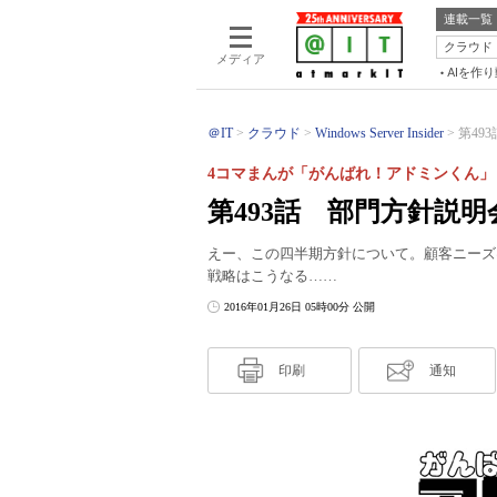
連載一覧
クラウド
メディア
AIを作
＠IT
クラウド
Windows Server Insider
第49
4コマまんが「がんばれ！アドミンくん」
第493話 部門方針説明
えー、この四半期方針について。顧客ニーズ
戦略はこうなる……
2016年01月26日 05時00分 公開
印刷
通知