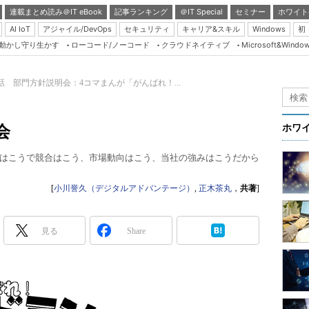
連載まとめ読み＠IT eBook
記事ランキング
＠IT Special
セミナー
ホワイト
AI IoT
アジャイル/DevOps
セキュリティ
キャリア&スキル
Windows
初
り動かし守り生かす
ローコード/ノーコード
クラウドネイティブ
Microsoft&Windo
Server & Storage
HTML5 + UX
3話 部門方針説明会：4コマまんが「がんばれ！...
Smart & Social
Coding Edge
会
ホワ
Java Agile
はこうで競合はこう、市場動向はこう、当社の強みはこうだから
Database Expert
Linux ＆ OSS
[
小川誉久（デジタルアドバンテージ）
,
正木茶丸
，
共著
]
Master of IP Networ
Security & Trust
見る
Share
Test & Tools
Insider.NET
ブログ