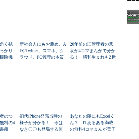
角く拭
新社会人にもお薦め、A
20年前のIT管理者の悲
っかり
IやTwitter、スマホ、ク
哀が4コマまんがで分か
掃除機
ラウド、PC管理の本質
る！ 昭和生まれもZ世
が分かる無料の4コマま
代も気になる無料の電
んが電子書籍「がんば
子書籍「がんばれ！ア
れ！...
ドミンくん」...
理者のつ
初代iPhone発売当時の
あなたの隣にもExcelく
無料の4
様子が分かる！ 今は
ん？ ITあるある満載
書籍
なき〇〇も登場する無
の無料4コマまんが電子
ドミン
料の4コマまんが電子書
書籍「がんばれ！アド