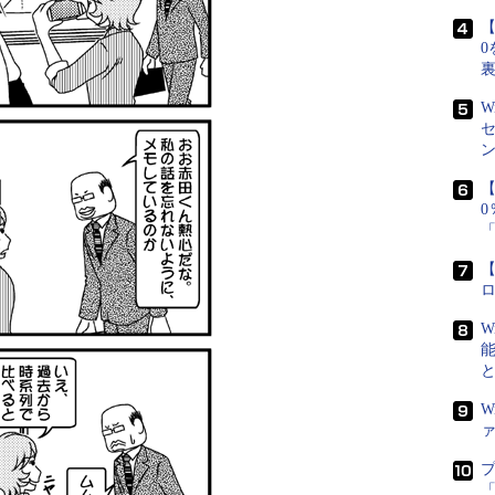
【
0
W
【
【
W
W
「