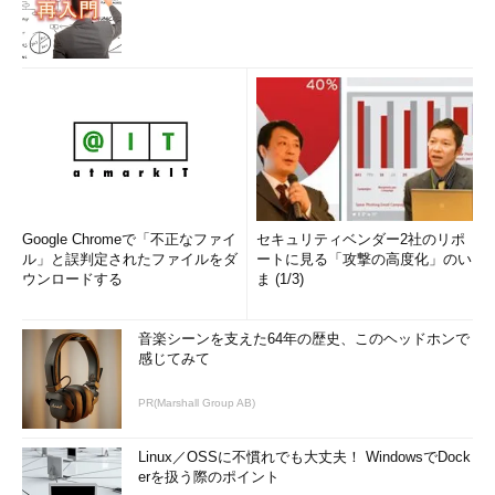
Google Chromeで「不正なファイ
セキュリティベンダー2社のリポ
ル」と誤判定されたファイルをダ
ートに見る「攻撃の高度化」のい
ウンロードする
ま (1/3)
音楽シーンを支えた64年の歴史、このヘッドホンで
感じてみて
PR(Marshall Group AB)
Linux／OSSに不慣れでも大丈夫！ WindowsでDock
erを扱う際のポイント