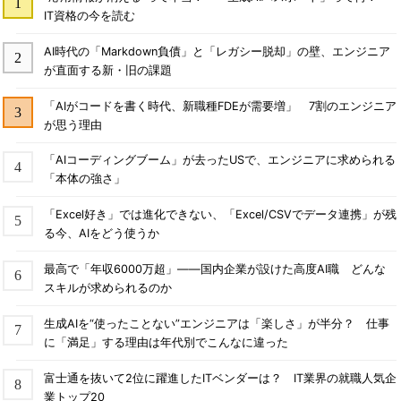
IT資格の今を読む
AI時代の「Markdown負債」と「レガシー脱却」の壁、エンジニア
が直面する新・旧の課題
「AIがコードを書く時代、新職種FDEが需要増」 7割のエンジニア
が思う理由
「AIコーディングブーム」が去ったUSで、エンジニアに求められる
「本体の強さ」
「Excel好き」では進化できない、「Excel/CSVでデータ連携」が残
る今、AIをどう使うか
最高で「年収6000万超」――国内企業が設けた高度AI職 どんな
スキルが求められるのか
生成AIを“使ったことない”エンジニアは「楽しさ」が半分？ 仕事
に「満足」する理由は年代別でこんなに違った
富士通を抜いて2位に躍進したITベンダーは？ IT業界の就職人気企
業トップ20