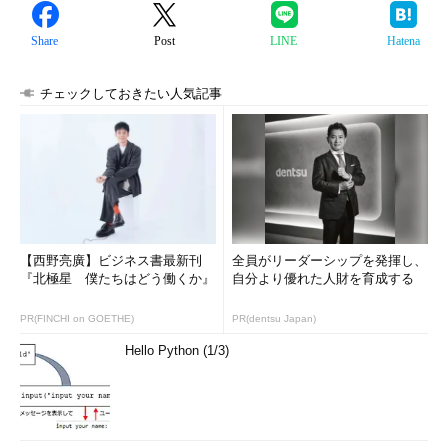
Share
Post
LINE
Hatena
チェックしておきたい人気記事
【西野亮廣】ビジネス書最新刊
全員がリーダーシップを発揮し、
『北極星 僕たちはどう働くか』
自分より優れた人財を育成する
PR(FINCHI on GOETHE)
PR(dentsu Japan)
Hello Python (1/3)