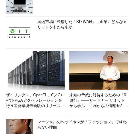
国内市場に登場した「SD-WAN」、企業にどんなメ
リットをもたらすか
ザイリンクス、OpenCL、C／C+
未知の脅威に対抗するための「6
+でFPGAアクセラレーションを
原則」――ガートナー サミット
行う開発環境最新版のリリースを
から学ぶ、これからの情報セキュ
発表
リティ対策
マーシャルのヘッドホンが「ファッション」で終わ
らない理由