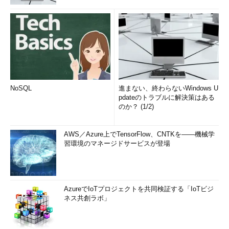
NoSQL
進まない、終わらないWindows U
pdateのトラブルに解決策はある
のか？ (1/2)
AWS／Azure上でTensorFlow、CNTKを――機械学
習環境のマネージドサービスが登場
AzureでIoTプロジェクトを共同検証する「IoTビジ
ネス共創ラボ」