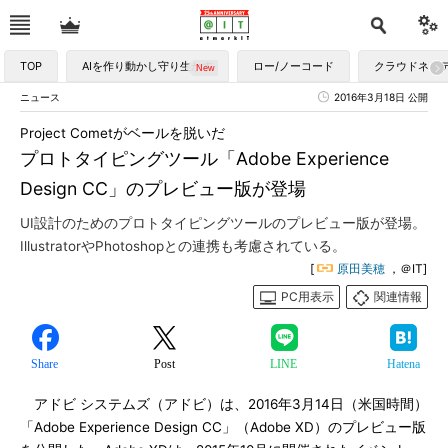
TOP
AIを作り動かし守り生かす
ロー/ノーコード
クラウドネイ
ニュース
2016年3月18日 公開
Project Cometがベールを脱いだ
プロトタイピングツール「Adobe Experience
Design CC」のプレビュー版が登場
UI設計のためのプロトタイピングツールのプレビュー版が登場。
IllustratorやPhotoshopとの連携も考慮されている。
[
原田美穂
，＠IT]
PC用表示
関連情報
Share
Post
LINE
Hatena
アドビ システムズ（アドビ）は、2016年3月14日（米国時間）
「Adobe Experience Design CC」（Adobe XD）のプレビュー版