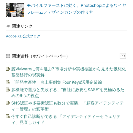
モバイルファーストに効く、Photoshopによるワイヤ
フレーム／デザインカンプの作り方
関連リンク
Adobe XD公式ブログ
関連資料（ホワイトペーパー）
PR
脱VMwareに何を選ぶ? 市場分析や実機検証から見えた仮想化
基盤移行の現実解
「開発生産性」向上事例集 Four Keys活用企業編
多機能で選ぶと失敗する、“自社に必要なSASE”を見極めるた
めの6つの視点
SNS認証や多要素認証も数分で実装、「顧客アイデンティテ
ィー管理」の変革術
今すぐ自己診断ができる 「アイデンティティーセキュリテ
ィ」見直しガイド