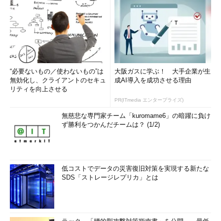
“必要ないもの／使わないもの”は
大阪ガスに学ぶ！ 大手企業が生
無効化し、クライアントのセキュ
成AI導入を成功させる理由
リティを向上させる
PR(ITmedia エンタープライズ)
無慈悲な専門家チーム「kuromame6」の暗躍に負け
ず勝利をつかんだチームは？ (1/2)
低コストでデータの災害復旧対策を実現する新たな
SDS「ストレージレプリカ」とは