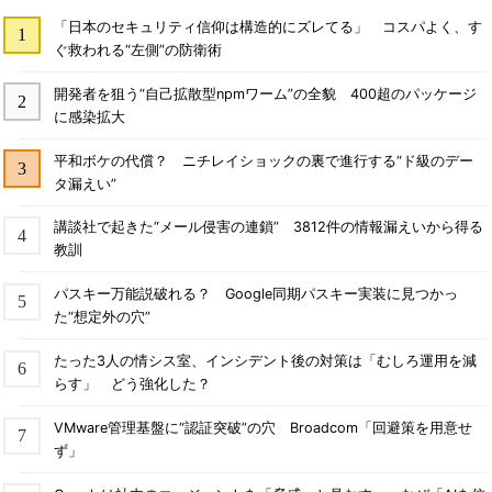
「日本のセキュリティ信仰は構造的にズレてる」 コスパよく、す
ぐ救われる“左側”の防衛術
開発者を狙う“自己拡散型npmワーム”の全貌 400超のパッケージ
に感染拡大
平和ボケの代償？ ニチレイショックの裏で進行する“ド級のデー
タ漏えい”
講談社で起きた“メール侵害の連鎖” 3812件の情報漏えいから得る
教訓
パスキー万能説破れる？ Google同期パスキー実装に見つかっ
た“想定外の穴”
たった3人の情シス室、インシデント後の対策は「むしろ運用を減
らす」 どう強化した？
VMware管理基盤に“認証突破”の穴 Broadcom「回避策を用意せ
ず」