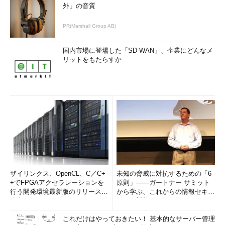
外」の音質
PR(Marshall Group AB)
国内市場に登場した「SD-WAN」、企業にどんなメ
リットをもたらすか
ザイリンクス、OpenCL、C／C+
未知の脅威に対抗するための「6
+でFPGAアクセラレーションを
原則」――ガートナー サミット
行う開発環境最新版のリリースを
から学ぶ、これからの情報セキュ
発表
リティ対策
これだけはやっておきたい！ 基本的なサーバー管理