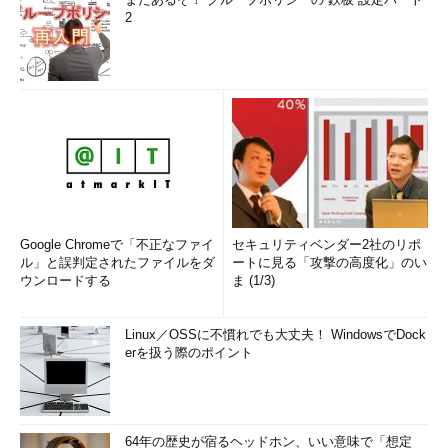
2
Google Chromeで「不正なファイ
セキュリティベンダー2社のリポ
ル」と誤判定されたファイルをダ
ートに見る「攻撃の高度化」のい
ウンロードする
ま (1/3)
Linux／OSSに不慣れでも大丈夫！ WindowsでDock
erを扱う際のポイント
64年の歴史が宿るヘッドホン、いい意味で「想定