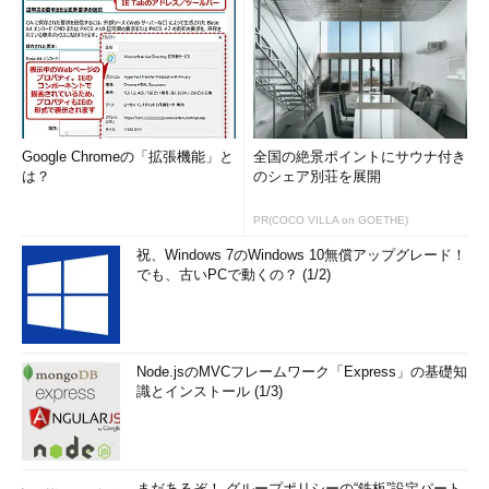
Google Chromeの「拡張機能」と
全国の絶景ポイントにサウナ付き
は？
のシェア別荘を展開
PR(COCO VILLA on GOETHE)
祝、Windows 7のWindows 10無償アップグレード！
でも、古いPCで動くの？ (1/2)
Node.jsのMVCフレームワーク「Express」の基礎知
識とインストール (1/3)
まだあるぞ！ グループポリシーの“鉄板”設定パート