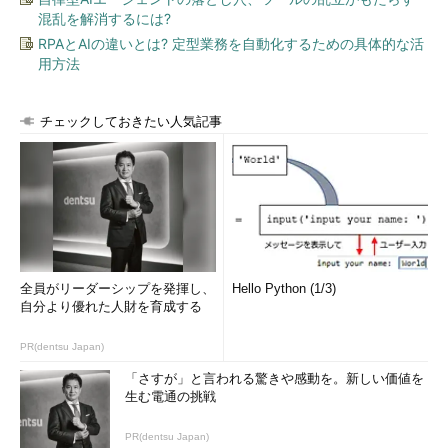
混乱を解消するには?
RPAとAIの違いとは? 定型業務を自動化するための具体的な活
用方法
チェックしておきたい人気記事
全員がリーダーシップを発揮し、
Hello Python (1/3)
自分より優れた人財を育成する
PR(dentsu Japan)
「さすが」と言われる驚きや感動を。新しい価値を
生む電通の挑戦
PR(dentsu Japan)