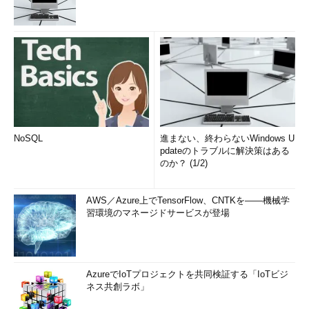
NoSQL
進まない、終わらないWindows U
pdateのトラブルに解決策はある
のか？ (1/2)
AWS／Azure上でTensorFlow、CNTKを――機械学
習環境のマネージドサービスが登場
AzureでIoTプロジェクトを共同検証する「IoTビジ
ネス共創ラボ」