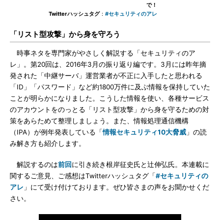
で！
Twitterハッシュタグ
：
#セキュリティのアレ
「リスト型攻撃」から身を守ろう
時事ネタを専門家がやさしく解説する「セキュリティのア
レ」。第20回は、2016年3月の振り返り編です。3月には昨年摘
発された「中継サーバ」運営業者が不正に入手したと思われる
「ID」「パスワード」など約1800万件に及ぶ情報を保持していた
ことが明らかになりました。こうした情報を使い、各種サービス
のアカウントをのっとる「リスト型攻撃」から身を守るための対
策をあらためて整理しましょう。また、情報処理通信機構
（IPA）が例年発表している「
情報セキュリティ10大脅威
」の読
み解き方も紹介します。
解説するのは
前回
に引き続き根岸征史氏と辻伸弘氏。本連載に
関するご意見、ご感想はTwitterハッシュタグ「
#セキュリティの
アレ
」にて受け付けております。ぜひ皆さまの声をお聞かせくだ
さい。