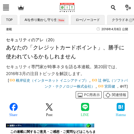
TOP
AIを作り動かし守り生かす
ロー/ノーコード
クラウドネイ
連載
2016年4月8日 公開
セキュリティのアレ（20）
あなたの「クレジットカードポイント」、勝手に
使われているかもしれません
セキュリティ専門家が時事ネタを語る本連載。第20回では、
2016年3月の注目トピックを解説します。
[
根岸征史（インターネット イニシアティブ）
,
辻 伸弘（ソフトバ
ンク・テクノロジー株式会社）
,
宮田健
，＠IT]
PC用表示
関連情報
Share
Post
LINE
Hatena
この連載に関するご意見・ご感想・ご質問などはこちらま