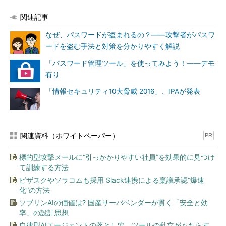
関連記事
なぜ、パスワードが盗まれるの？――攻撃者がパスワ
ードを盗む手法と対策を分かりやすく解説
「パスワード管理ツール」を使ってみよう！――デモ
有り
「情報セキュリティ10大脅威 2016」、IPAが発表
関連資料（ホワイトペーパー）
PR
標的型攻撃メールに“引っかかりやすい社員”を効果的に見つけ
て訓練する方法
ビザスクやソラコムも採用 Slack連携による稟議承認“爆速
化”の方法
ソブリンAIの価値は? 国産サーバベンダーが貫く「安全と効
率」の設計思想
自律型AIエージェントの落とし穴、ツールの乱立がもたらす