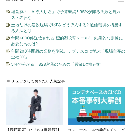
経営層の「AI導入しろ」で予算破綻? 95%が陥る失敗と隠れコ
ストのわな
土地だけの建設現場でIoTをどう導入する? 通信環境を構築す
る方法とは
年間4000件送信される“標的型攻撃メール”、効果的な訓練に
必要なものは?
年間200時間超の業務を削減、ナブテスコに学ぶ「現場主導の
全社DX」
5分で分かる、B2B営業のための「営業DX推進術」
チェックしておきたい人気記事
【西野亮廣】ビジネス書最新刊
コンテナベースの継続的インテグ