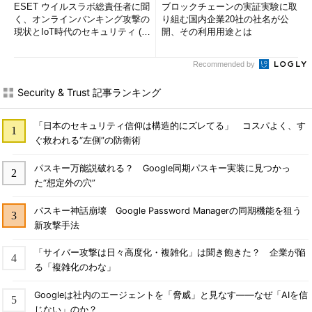
ESET ウイルスラボ総責任者に聞
ブロックチェーンの実証実験に取
く、オンラインバンキング攻撃の
り組む国内企業20社の社名が公
現状とIoT時代のセキュリティ (1/
開、その利用用途とは
2)
Recommended by
Security & Trust 記事ランキング
「日本のセキュリティ信仰は構造的にズレてる」 コスパよく、す
ぐ救われる“左側”の防衛術
パスキー万能説破れる？ Google同期パスキー実装に見つかっ
た“想定外の穴”
パスキー神話崩壊 Google Password Managerの同期機能を狙う
新攻撃手法
「サイバー攻撃は日々高度化・複雑化」は聞き飽きた？ 企業が陥
る「複雑化のわな」
Googleは社内のエージェントを「脅威」と見なす――なぜ「AIを信
じない」のか？