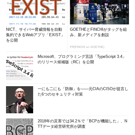
NICT、サイバー脅威情報を自動
GOETHEとFINCHIがタッグを組
集約できるWebアプリ「EXIST」
み、新メディアを創設
を公開
PR(FINCHI on GOETHE)
Microsoft、プログラミング言語「TypeScript 3.4」
のリリース候補版（RC）を公開
一にも二にも「防御」を――元CIAのCISOが提言し
た6つのセキュリティ対策
2018年の災害では34.2％で「BCPが機能した」、N
TTデータ経営研究所が調査