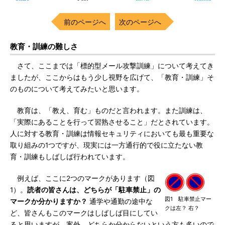
前のページへ
次のページへ
教育・訓練の難しさ
さて、ここまでは「標的型メール攻撃訓練」について考えてき
ましたが、ここからはもう少し視野を広げて、「教育・訓練」そ
のものについて考えてみたいと思います。
教育は、「教え、育む」ものだと言われます。また訓練は、
「実際にあることを行って習熟させること」だとされています。
人に対する教育・訓練は情報セキュリティにおいても最も重要な
取り組みの1つですが、現実には一方通行的で役に立たない教
育・訓練もしばしば行われています。
例えば、ここに2つのマークがあります（図
1）。
読者の皆さんは、どちらが「駐車禁止」の
図1 駐車禁止マー
マークか分かりますか？
通学や通勤の途中な
クは左？ 右？
ど、皆さんもこのマークはしばしば目にしてい
ると思いますが、案外、どちらか分からないという方も多いので