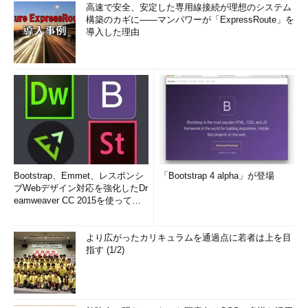
高速で安全、安定した専用線接続が理想のシステム
構築のカギに――マンパワーが「ExpressRoute」を
導入した理由
Bootstrap、Emmet、レスポンシ
「Bootstrap 4 alpha」が登場
ブWebデザイン対応を強化したDr
eamweaver CC 2015を使って
み...
より広がったカリキュラムを通過点に若者は上を目
指す (1/2)