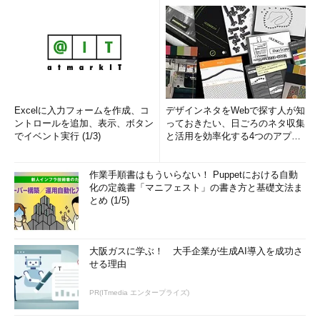
Excelに入力フォームを作成、コ
デザインネタをWebで探す人が知
ントロールを追加、表示、ボタン
っておきたい、日ごろのネタ収集
でイベント実行 (1/3)
と活用を効率化する4つのアプリ
(1/3)
作業手順書はもういらない！ Puppetにおける自動
化の定義書「マニフェスト」の書き方と基礎文法ま
とめ (1/5)
大阪ガスに学ぶ！ 大手企業が生成AI導入を成功さ
せる理由
PR(ITmedia エンタープライズ)