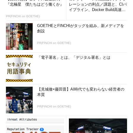
『北極星 僕たちはどう働くか』
レーションの利点／課題と、CIパ
イプライン、Docker Build高速化
のコツ (1/2...
PR(FINCHI on GOETHE)
GOETHEとFINCHIがタッグを組み、新メディアを
創設
PR(FINCHI on GOETHE)
「電子署名」とは、「デジタル署名」とは
【見城徹×藤田晋】AI時代でも変わらない経営者の
本質
PR(FINCHI on GOETHE)