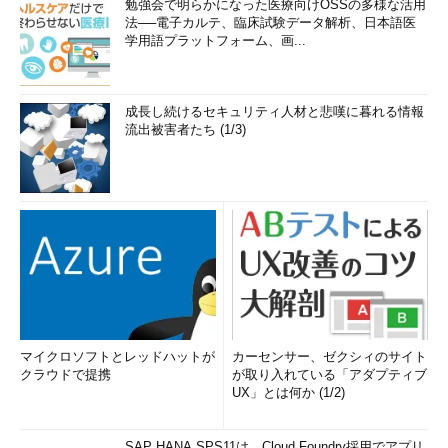
勉強会で明らかになった医療向けOSSの多様な活用
法──電子カルテ、臨床試験データ解析、日本語医
学用語プラットフォーム、画...
成長し続けるセキュリティ人材と悲嘆に暮れる情報
流出被害者たち (1/3)
マイクロソフトとレッドハットが
カーセンサー、ゼクシィのサイト
クラウドで提携
が取り入れている「アダプティブ
UX」とは何か (1/2)
SAP HANA SPS11は、Cloud Foundry採用でアプリ