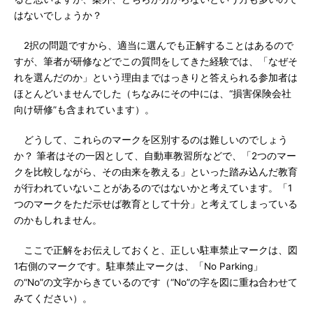
はないでしょうか？
2択の問題ですから、適当に選んでも正解することはあるので
すが、筆者が研修などでこの質問をしてきた経験では、「なぜそ
れを選んだのか」という理由まではっきりと答えられる参加者は
ほとんどいませんでした（ちなみにその中には、“損害保険会社
向け研修”も含まれています）。
どうして、これらのマークを区別するのは難しいのでしょう
か？ 筆者はその一因として、自動車教習所などで、「2つのマー
クを比較しながら、その由来を教える」といった踏み込んだ教育
が行われていないことがあるのではないかと考えています。「1
つのマークをただ示せば教育として十分」と考えてしまっている
のかもしれません。
ここで正解をお伝えしておくと、正しい駐車禁止マークは、図
1右側のマークです。駐車禁止マークは、「No Parking」
の“No”の文字からきているのです（“No”の字を図に重ね合わせて
みてください）。