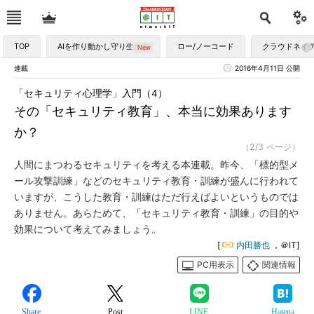
TOP
AIを作り動かし守り生かす
ロー/ノーコード
クラウドネイ
連載
2016年4月11日 公開
「セキュリティ心理学」入門（4）
その「セキュリティ教育」、本当に効果あります
か？
（2/3 ページ）
人間にまつわるセキュリティを考える本連載。昨今、「標的型メ
ール攻撃訓練」などのセキュリティ教育・訓練が盛んに行われて
いますが、こうした教育・訓練はただ行えばよいというものでは
ありません。あらためて、「セキュリティ教育・訓練」の目的や
効果について考えてみましょう。
[
内田勝也
，＠IT]
PC用表示
関連情報
Share
Post
LINE
Hatena