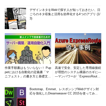
デザインネタをWebで探す人が知っておきたい、日
ごろのネタ収集と活用を効率化する4つのアプリ (1/
3)
作業手順書はもういらない！ Pup
高速で安全、安定した専用線接続
petにおける自動化の定義書「マ
が理想のシステム構築のカギに―
ニフェスト」の書き方と基礎文法
―マンパワーが「ExpressRout
まとめ (1/5)
e」を導入した理由
Bootstrap、Emmet、レスポンシブWebデザイン対
応を強化したDreamweaver CC 2015を使ってみ...