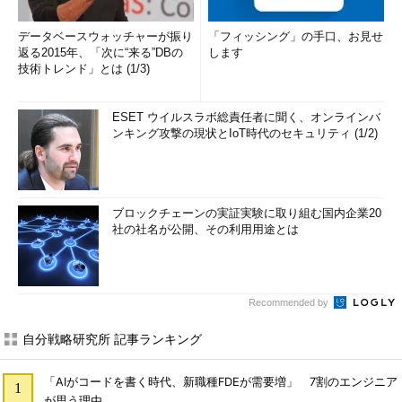
データベースウォッチャーが振り
「フィッシング」の手口、お見せ
返る2015年、「次に“来る”DBの
します
技術トレンド」とは (1/3)
ESET ウイルスラボ総責任者に聞く、オンラインバ
ンキング攻撃の現状とIoT時代のセキュリティ (1/2)
ブロックチェーンの実証実験に取り組む国内企業20
社の社名が公開、その利用用途とは
Recommended by
自分戦略研究所 記事ランキング
「AIがコードを書く時代、新職種FDEが需要増」 7割のエンジニア
が思う理由