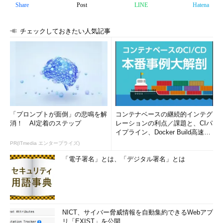
Share
Post
LINE
Hatena
チェックしておきたい人気記事
「プロンプトが面倒」の悲鳴を解
コンテナベースの継続的インテグ
消！ AI定着のステップ
レーションの利点／課題と、CIパ
イプライン、Docker Build高速化
のコツ (1/2...
PR(ITmedia エンタープライズ)
「電子署名」とは、「デジタル署名」とは
NICT、サイバー脅威情報を自動集約できるWebアプ
リ「EXIST」を公開