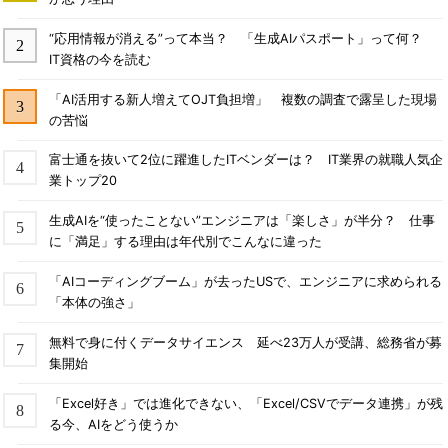
“応用情報が消える”って本当？ 「生成AIパスポート」って何？
IT資格の今を読む
「AI活用する新人増えてOJT負担増」 複数の調査で露呈した現場
の苦悩
富士通を抜いて2位に躍進したITベンダーは？ IT業界の就職人気企
業トップ20
生成AIを“使ったことない”エンジニアは「楽しさ」が半分？ 仕事
に「満足」する理由は年代別でこんなに違った
「AIコーディングブーム」が去ったUSで、エンジニアに求められる
「本体の強さ」
無料で身に付くデータサイエンス 延べ23万人が受講、総務省が募
集開始
「Excel好き」では進化できない、「Excel/CSVでデータ連携」が残
る今、AIをどう使うか