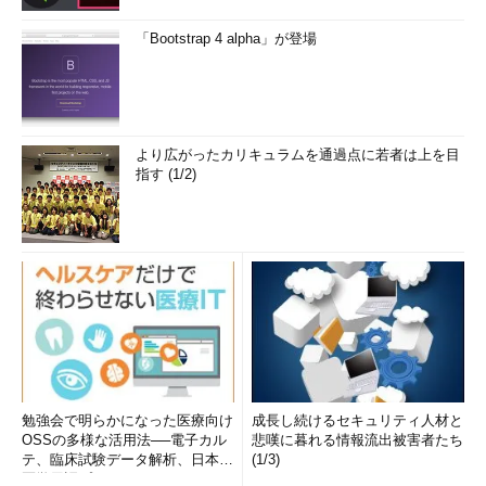
「Bootstrap 4 alpha」が登場
より広がったカリキュラムを通過点に若者は上を目
指す (1/2)
勉強会で明らかになった医療向け
成長し続けるセキュリティ人材と
OSSの多様な活用法──電子カル
悲嘆に暮れる情報流出被害者たち
テ、臨床試験データ解析、日本語
(1/3)
医学用語プラットフォーム、画...