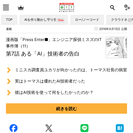
TOP
AIを作り動かし守り生かす
ロー/ノーコード
クラウドネイ
連載
2016年4月15日 公開
漫画版「Press Enter■」エンジニア探偵ミスズのIT
事件簿（11）
第7話 ある「AI」技術者の告白
ミニスカ調査員ユカリが向かったのは、トーマス社長の病室
実はトーマスは優れたAI技術者だった
彼はAI技術を使って何をしたかったのか？
続きを読む