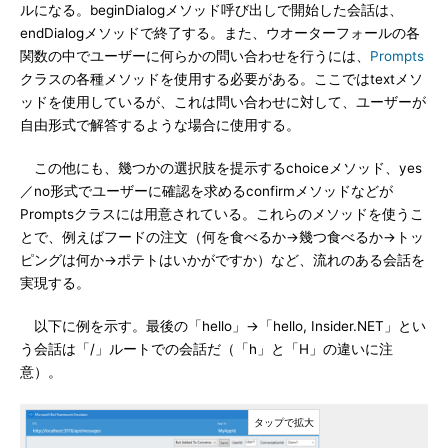
ルになる。beginDialogメソッド呼び出しで開始した会話は、
endDialogメソッドで終了する。また、ウオーターフォールの各
関数の中でユーザーに何らかの問い合わせを行うには、
Prompts
クラスの各種メソッドを使用する必要がある。ここではtextメソ
ッドを使用しているが、これは問い合わせに対して、ユーザーが
自由形式で解答するような場合に使用する。
この他にも、幾つかの選択肢を提示するchoiceメソッド、yes
／no形式でユーザーに確認を求めるconfirmメソッドなどが
Promptsクラスには用意されている。これらのメソッドを使うこ
とで、例えばフードの注文（何を食べるか→幾つ食べるか→トッ
ピングは何か→ポテトはいかがですか）など、流れのある会話を
実現する。
以下に例を示す。最後の「hello」→「hello, Insider.NET」とい
う会話は「/」ルートでの会話だ（「h」と「H」の違いに注
意）。