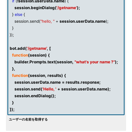
if
(
!
session
.
userData
.
name
) {
session
.
beginDialog
(
'/getname'
);
}
else
{
session.send(
"hello, "
+
session
.
userData
.
name
);
}
});
bot
.
add
(
'/getname'
,
[
function
(
session
)
{
builder
.
Prompts
.
text
(
session
,
"what's your name ?"
);
},
function
(
session
,
results
)
{
session
.
userData
.
name
=
results
.
response
;
session
.
send
(
'Hello, '
+
session
.
userData
.
name
);
session
.
endDialog
();
}
]);
ユーザーの名前を取得する