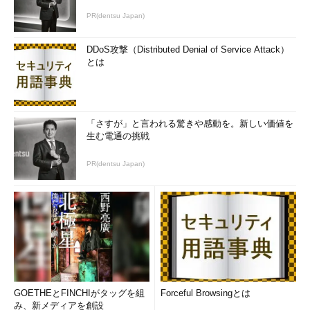
PR(dentsu Japan)
DDoS攻撃（Distributed Denial of Service Attack）
とは
「さすが」と言われる驚きや感動を。新しい価値を
生む電通の挑戦
PR(dentsu Japan)
GOETHEとFINCHIがタッグを組
Forceful Browsingとは
み、新メディアを創設