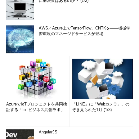
に解決策はあるのか？ (1/2)
AWS／Azure上でTensorFlow、CNTKを――機械学
習環境のマネージドサービスが登場
AzureでIoTプロジェクトを共同検
「LINE」に「Webカメラ」、の
証する「IoTビジネス共創ラボ」
ぞき見られた1月 (1/3)
AngularJS