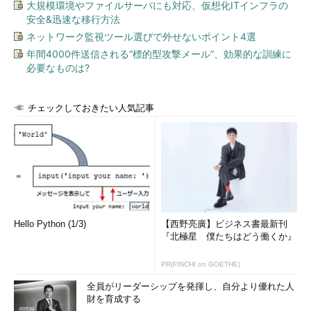
大規模環境やファイルサーバにも対応、仮想化ITインフラの
安全&迅速な移行方法
ネットワーク監視ツール選びで外せないポイント4選
年間4000件送信される“標的型攻撃メール”、効果的な訓練に
必要なものは?
チェックしておきたい人気記事
Hello Python (1/3)
【西野亮廣】ビジネス書最新刊
『北極星 僕たちはどう働くか』
PR(FINCHI on GOETHE)
全員がリーダーシップを発揮し、自分より優れた人
財を育成する