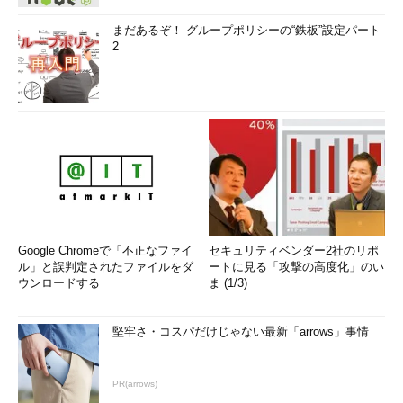
まだあるぞ！ グループポリシーの“鉄板”設定パート
2
Google Chromeで「不正なファイ
セキュリティベンダー2社のリポ
ル」と誤判定されたファイルをダ
ートに見る「攻撃の高度化」のい
ウンロードする
ま (1/3)
堅牢さ・コスパだけじゃない最新「arrows」事情
PR(arrows)