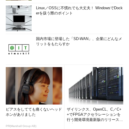
Linux／OSSに不慣れでも大丈夫！ WindowsでDock
erを扱う際のポイント
国内市場に登場した「SD-WAN」、企業にどんなメ
リットをもたらすか
ピアスをしてても痛くないヘッド
ザイリンクス、OpenCL、C／C+
ホンがありました
+でFPGAアクセラレーションを
行う開発環境最新版のリリースを
発表
PR(Marshall Group AB)