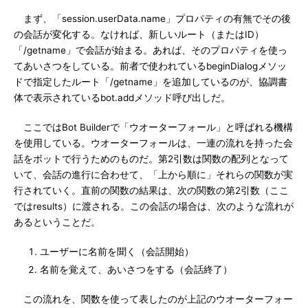
まず、「session.userData.name」プロパティの有無でその後
の会話が変化する。なければ、新しいルート（またはID）
「/getname」で会話が始まる。あれば、そのプロパティを使っ
てあいさつをしている。前者で使われているbeginDialogメソッ
ドで指定したルート「/getname」を追加しているのが、協調書
体で表示されているbot.addメソッド呼び出しだ。
ここではBot Builderで「ウオーターフォール」と呼ばれる機構
を使用している。ウオーターフォールは、一連の流れを持った会
話をボットで行うためのものだ。第2引数は関数の配列となって
いて、会話の進行に合わせて、「上から順に」それらの関数が実
行されていく。直前の関数の結果は、次の関数の第2引数（ここ
ではresults）に渡される。この会話の場合は、次のような流れが
あるということだ。
ユーザーに名前を聞く（会話開始）
名前を覚えて、あいさつをする（会話終了）
この流れを、関数を使って表したのが上記のウオーターフォー