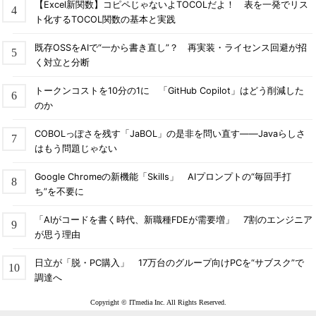
【Excel新関数】コピペじゃないよTOCOLだよ！ 表を一発でリス
ト化するTOCOL関数の基本と実践
既存OSSをAIで“一から書き直し”？ 再実装・ライセンス回避が招
く対立と分断
トークンコストを10分の1に 「GitHub Copilot」はどう削減した
のか
COBOLっぽさを残す「JaBOL」の是非を問い直す――Javaらしさ
はもう問題じゃない
Google Chromeの新機能「Skills」 AIプロンプトの“毎回手打
ち”を不要に
「AIがコードを書く時代、新職種FDEが需要増」 7割のエンジニア
が思う理由
日立が「脱・PC購入」 17万台のグループ向けPCを“サブスク”で
調達へ
Copyright © ITmedia Inc. All Rights Reserved.