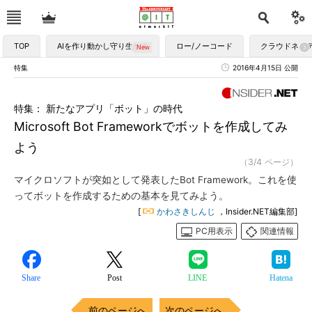
TOP
AIを作り動かし守り生かす
ロー/ノーコード
クラウドネイ
特集
2016年4月15日 公開
特集： 新たなアプリ「ボット」の時代
Microsoft Bot Frameworkでボットを作成してみ
よう
（3/4 ページ）
マイクロソフトが突如として発表したBot Framework。これを使
ってボットを作成するための基本を見てみよう。
[
かわさきしんじ
，Insider.NET編集部]
PC用表示
関連情報
Share
Post
LINE
Hatena
前のページへ
次のページへ