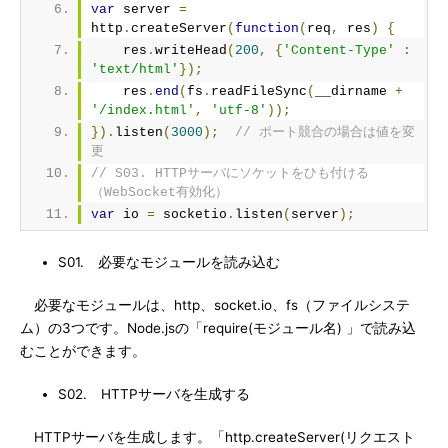
var
 server 
=
http
.
createServer
(
function
(
req
,
 res
)
{
    res
.
writeHead
(
200
,
{
'Content-Type'
:
'text/html'
});
    res
.
end
(
fs
.
readFileSync
(
__dirname 
+
'/index.html'
,
'utf-8'
));
}).
listen
(
3000
);
// ポート競合の場合は値を変
更
// S03. HTTPサーバにソケットをひも付ける
（WebSocket有効化）
var
 io 
=
 socketio
.
listen
(
server
);
S01. 必要なモジュールを読み込む
必要なモジュールは、http、socket.io、fs（ファイルシステ
ム）の3つです。Node.jsの「require(モジュール名) 」で読み込
むことができます。
S02. HTTPサーバを生成する
HTTPサーバを生成します。「http.createServer(リクエスト