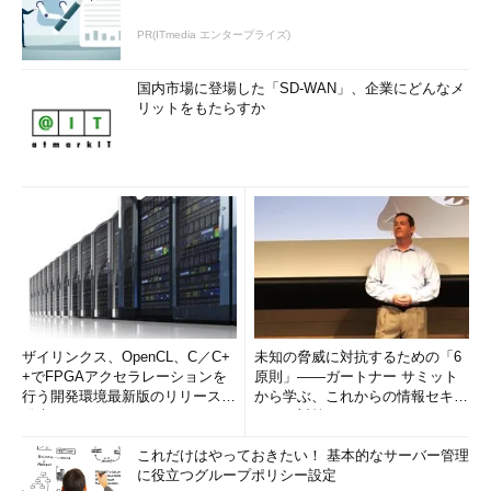
PR(ITmedia エンタープライズ)
国内市場に登場した「SD-WAN」、企業にどんなメ
リットをもたらすか
ザイリンクス、OpenCL、C／C+
未知の脅威に対抗するための「6
+でFPGAアクセラレーションを
原則」――ガートナー サミット
行う開発環境最新版のリリースを
から学ぶ、これからの情報セキュ
発表
リティ対策
これだけはやっておきたい！ 基本的なサーバー管理
に役立つグループポリシー設定