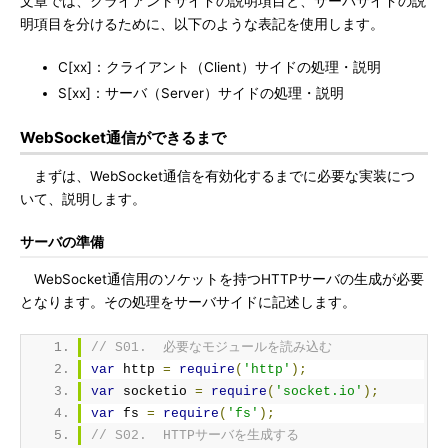
文章では、クライアントサイドの説明項目と、サーバサイドの説
明項目を分けるために、以下のような表記を使用します。
C[xx]：クライアント（Client）サイドの処理・説明
S[xx]：サーバ（Server）サイドの処理・説明
WebSocket通信ができるまで
まずは、WebSocket通信を有効化するまでに必要な実装につ
いて、説明します。
サーバの準備
WebSocket通信用のソケットを持つHTTPサーバの生成が必要
となります。その処理をサーバサイドに記述します。
// S01.  必要なモジュールを読み込む
var
 http 
=
require
(
'http'
);
var
 socketio 
=
require
(
'socket.io'
);
var
 fs 
=
require
(
'fs'
);
// S02.  HTTPサーバを生成する