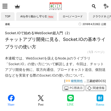
TOP
AIを作り動かし守り生かす
ロー/ノーコード
クラウドネイ
連載
2016年4月28日 公開
Socket.IOで始めるWebSocket超入門（2）
チャットアプリ開発に見る、Socket.IOの基本ライ
ブラリの使い方
（1/3 ページ）
本連載では、WebSocketを扱えるNode.jsのライブラリ
「Socket.IO」の使い方について解説します。今回は、チャット
アプリ開発を例に、双方向通信、ブロードキャスト送信、個別送
信などを実装する際のSocket.IOの使い方について。
[
猪熊朔也
，三菱総研DCS]
PC用表示
関連情報
Share
Post
LINE
Hatena