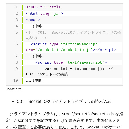
<!DOCTYPE html>
<html
lang
=
"ja"
>
<head>
……（中略）
<!-- C01.  Socket.IOクライアントライブラリの読
み込み -->
<script
type
=
"text/javascript"
src
=
"/socket.io/socket.io.js"
></script>
……（中略）
<script
type
=
"text/javascript"
>
        var socket = io.connect();　// 
C02. ソケットへの接続
……（中略）
index.html
C01. Socket.IOクライアントライブラリの読み込み
クライアントライブラリは、srcに"/socket.io/socket.io.js"を指
定したscriptタグを記述するだけで読み込めます。実際にjsファ
イルを配置する必要はありません。これは、Socket.IOがサーバ