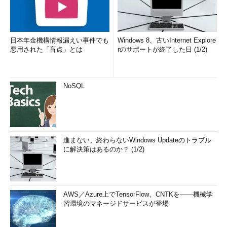
日本年金機構情報漏えい事件でも
Windows 8、古いInternet Explore
悪用された「盲点」とは
rのサポートが終了した日 (1/2)
NoSQL
進まない、終わらないWindows Updateのトラブル
に解決策はあるのか？ (1/2)
AWS／Azure上でTensorFlow、CNTKを――機械学
習環境のマネージドサービスが登場