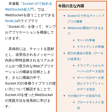
本連載「
Socket.IOで始める
今回の主な内容
WebSocket超入門
」では、
WebSocketを扱うことができる
Socket.IOで作るチャットア
Node.js
のライブラリ
プリの概要
「Socket.IO」を使って、サンプ
WebSocket通信ができるま
ルアプリケーションを構築して
で
いきます。
サーバの準備
クライアントの準備
具体的には、チャットを題材
双方向通信の実装（データ
とし、送受信されるメッセージ
の送受信）
内容が即時反映されるリアルタ
クライアントからサ
イムかつ双方向なWebアプリケ
ーバへのデータ送信
ーションの構築を目標としま
す。さらに構築の中で、
サーバでのデータ受
Socket.IOの各種ライブラリの使
信とクライアントへ
い方について解説することで、
のデータ送信
Socket.IOを使ったWebSocket
その他のデータ送信方法
の実践方法を体系的に学びま
ブロードキャスト送
す。
信