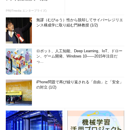
PR(ITmedia エンタープライズ)
無謬（むびゅう）性から脱却してサイバーレジリエ
ンス構成学に取り組む門林教授 (1/2)
ロボット、人工知能、Deep Learning、IoT、ドロー
ン、ゲーム開発、Windows 10――2015年注目だ
っ...
iPhone問題で再び繰り返される「自由」と「安全」
の対立 (1/2)