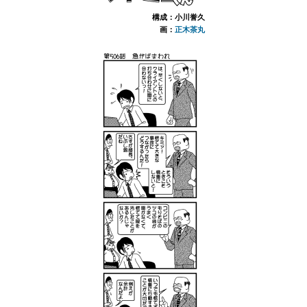
構成：小川誉久
画：
正木茶丸