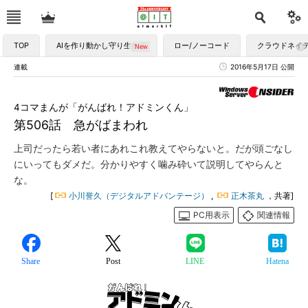
TOP
AIを作り動かし守り生かす
ロー/ノーコード
クラウドネイ
連載
2016年5月17日 公開
4コマまんが「がんばれ！アドミンくん」
第506話 急がばまわれ
上司だったら若い者にあれこれ教えてやらないと。だが頭ごなし
にいってもダメだ。分かりやすく噛み砕いて説明してやらんと
な。
[
小川誉久（デジタルアドバンテージ）
,
正木茶丸
，共著]
PC用表示
関連情報
Share
Post
LINE
Hatena