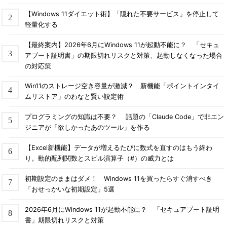
【Windows 11ダイエット術】「隠れた不要サービス」を停止して
軽量化する
【最終案内】2026年6月にWindows 11が起動不能に？ 「セキュ
アブート証明書」の期限切れリスクと対策、起動しなくなった場合
の対応策
Win11のストレージ空き容量が激減？ 新機能「ポイントインタイ
ムリストア」のわなと賢い設定術
プログラミングの知識は不要？ 話題の「Claude Code」で非エン
ジニアが「欲しかったあのツール」を作る
【Excel新機能】データが増えるたびに数式を直すのはもう終わ
り。動的配列関数とスピル演算子（#）の威力とは
初期設定のままはダメ！ Windows 11を買ったらすぐ消すべき
「おせっかいな初期設定」5選
2026年6月にWindows 11が起動不能に？ 「セキュアブート証明
書」期限切れリスクと対策