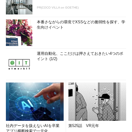
PR(COCO VILLA on GOETHE)
本番さながらの環境でXSSなどの脆弱性を探す、学
生向けイベント
運用自動化、ここだけは押さえておきたい4つのポ
イント (1/2)
社内データを扱えないAIを卒業
第525話 VR元年
アプリ横断検索で一元化