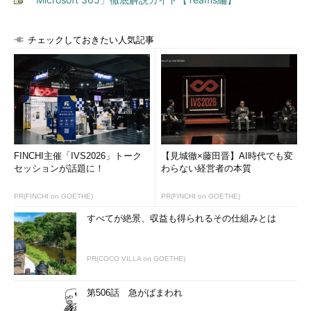
チェックしておきたい人気記事
FINCHI主催「IVS2026」トーク
【見城徹×藤田晋】AI時代でも変
セッションが話題に！
わらない経営者の本質
PR(FINCHI on GOETHE)
PR(FINCHI on GOETHE)
すべてが絶景、収益も得られるその仕組みとは
PR(COCO VILLA on GOETHE)
第506話 急がばまわれ