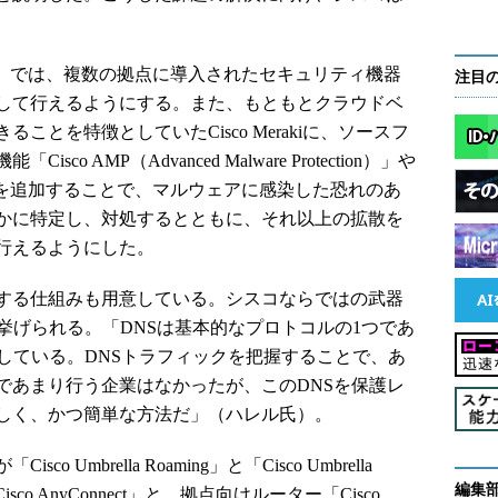
estrator」では、複数の拠点に導入されたセキュリティ機器
注目
して行えるようにする。また、もともとクラウドベ
とを特徴としていたCisco Merakiに、ソースフ
 AMP（Advanced Malware Protection）」や
rid」を追加することで、マルウェアに感染した恐れのあ
かに特定し、対処するとともに、それ以上の拡散を
行えるようにした。
する仕組みも用意している。シスコならではの武器
挙げられる。「DNSは基本的なプロトコルの1つであ
している。DNSトラフィックを把握することで、あ
であまり行う企業はなかったが、このDNSを保護レ
しく、かつ簡単な方法だ」（ハレル氏）。
mbrella Roaming」と「Cisco Umbrella
編集
sco AnyConnect」と、拠点向けルーター「Cisco