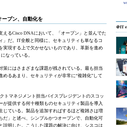
w
オープン、自動化を
＠IT e
るCisco DNAにおいて、「オープン」と並んでた
ィ」だ。IT全般と同様に、セキュリティも単なるコ
を実現する上で欠かせないものであり、革新を進め
うになっている。
対策にはさまざまな課題が残されている。最も担当
進めるあまり、セキュリティが非常に“複雑化”して
クトマネジメント担当バイスプレジデントのスコッ
ーが提供する何十種類ものセキュリティ製品を導入
生じている。製品を追加すればするほど複雑さは増
ちだ」と述べ、シンプルかつオープンで、自動化可
と説明した。こうした課題の解決に向け、シスコは