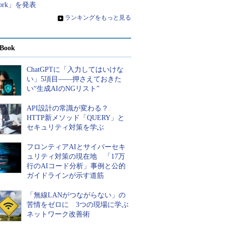
ork」を発表
»
ランキングをもっと見る
Book
ChatGPTに「入力してはいけな
い」5項目――押さえておきた
い“生成AIのNGリスト”
API設計の常識が変わる？
HTTP新メソッド「QUERY」と
セキュリティ対策を学ぶ
フロンティアAIとサイバーセキ
ュリティ対策の現在地 「17万
行のAIコード分析」事例と公的
ガイドラインが示す道筋
「無線LANがつながらない」の
苦情をゼロに 3つの現場に学ぶ
ネットワーク改善術