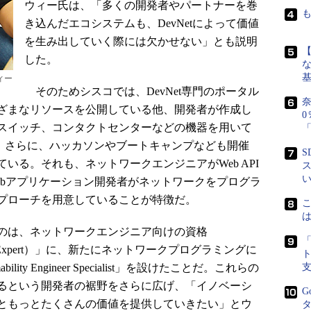
ウィー氏は、「多くの開発者やパートナーを巻
き込んだエコシステムも、DevNetによって価値
を生み出していく際には欠かせない」とも説明
した。
な
ィー
そのためシスコでは、DevNet専門のポータル
奈
ざまなリソースを公開している他、開発者が作成し
0
スイッチ、コンタクトセンターなどの機器を用いて
「
。さらに、ハッカソンやブートキャンプなども開催
S
いる。それも、ネットワークエンジニアがWeb API
ス
ebアプリケーション開発者がネットワークをプログラ
プローチを用意していることが特徴だ。
のは、ネットワークエンジニア向けの資格
ernetwork Expert）」に、新たにネットワークプログラミングに
mability Engineer Specialist」を設けたことだ。これらの
いるという開発者の裾野をさらに広げ、「イノベーシ
G
ともっとたくさんの価値を提供していきたい」とウ
タ