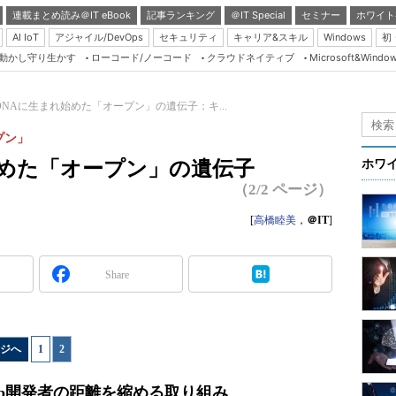
連載まとめ読み＠IT eBook
記事ランキング
＠IT Special
セミナー
ホワイト
AI IoT
アジャイル/DevOps
セキュリティ
キャリア&スキル
Windows
初
り動かし守り生かす
ローコード/ノーコード
クラウドネイティブ
Microsoft&Windo
Server & Storage
HTML5 + UX
oのDNAに生まれ始めた「オープン」の遺伝子：キ...
Smart & Social
プン」
Coding Edge
れ始めた「オープン」の遺伝子
ホワ
Java Agile
（2/2 ページ）
Database Expert
[
高橋睦美
，
＠IT
]
Linux ＆ OSS
Master of IP Networ
Share
Security & Trust
Test & Tools
ジへ
1
|
2
Insider.NET
ブログ
b開発者の距離を縮める取り組み