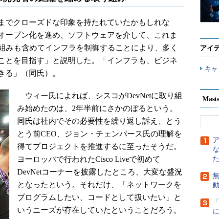
までクローズドな印象を持たれていたかもしれな
オープン化を進め、ソフトウェアを介して、これま
仕組みも含めてインフラを制御することにより、多く
アイ
ことを目指す」と説明した。「インフラも、ビジネ
キャ
きる」（同氏）。
ウィー氏によれば、シスコがDevNetに取り組
Mast
み始めたのは、2年半前にさかのぼるという。
同氏は社内でその必要性を繰り返し訴え、とう
とう前CEO、ジョン・チェンバース氏の理解を
得てプロジェクトを推進するに至ったそうだ。
ヨーロッパで行われたCisco Liveで初めて
DevNetコーナーを披露したところ、大変な盛況
無
となったという。それだけ、「ネットワークを
プログラムしたい、コードとして扱いたい」と
いうニーズが存在していたということだろう。