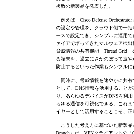
複数の新製品を発表した。
例えば「Cisco Defense Orch
の設定や管理を、クラウド側で一括
ースで設定でき、シンプルに運用できるこ
ァイアで培ってきたマルウェア検出機能「Cisco
脅威情報の共有機能「Thread G
る端末を、過去にさかのぼって速や
防止するといった作業もシンプルに
同時に、脅威情報を速やかに共有
として、DNS情報を活用することが
り、あらゆるデバイスがDNSを利用
らゆる通信を可視化できる。これま
イヤーとして活用することこそ、正
こうした考え方に基づいた新製品が「Cisco U
Branch」だ。VPNクライアントの「Ci