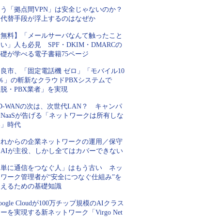
もう「拠点間VPN」は安全じゃないのか？
代替手段が浮上するのはなぜか
【無料】「メールサーバなんて触ったこと
い」人も必見 SPF・DKIM・DMARCの
基礎が学べる電子書籍75ページ
良市、「固定電話機 ゼロ」「モバイル10
％」の斬新なクラウドPBXシステムで
脱・PBX業者」を実現
D-WANの次は、次世代LAN？ キャンパ
NaaSが告げる「ネットワークは所有しな
い」時代
これからの企業ネットワークの運用／保守
はAIが主役、しかし全てはカバーできない
「単に通信をつなぐ人」はもう古い ネッ
トワーク管理者が“安全につなぐ仕組み”を
支えるための基礎知識
oogle Cloudが100万チップ規模のAIクラス
ーを実現する新ネットワーク「Virgo Net