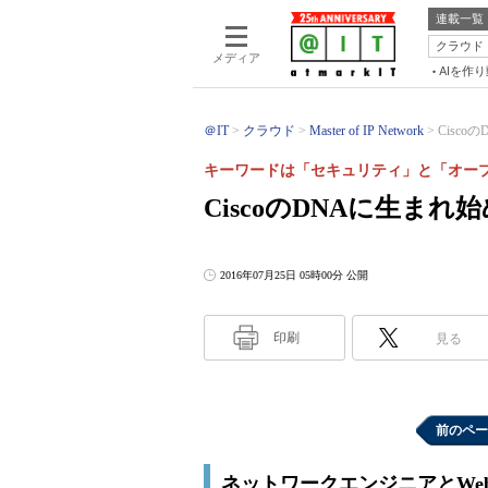
連載一覧
クラウド
メディア
AIを作
＠IT
クラウド
Master of IP Network
Cisc
キーワードは「セキュリティ」と「オー
CiscoのDNAに生ま
2016年07月25日 05時00分 公開
印刷
見る
前のペー
ネットワークエンジニアとWe