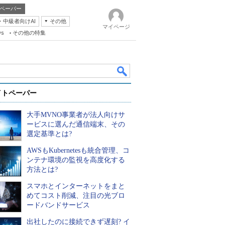
ペーパー
・中級者向けAI
その他
マイページ
ws
その他の特集
イトペーパー
大手MVNO事業者が法人向けサ
ービスに選んだ通信端末、その
選定基準とは?
AWSもKubernetesも統合管理、コ
k
ンテナ環境の監視を高度化する
方法とは?
スマホとインターネットをまと
めてコスト削減、注目の光ブロ
ードバンドサービス
出社したのに接続できず遅刻? イ