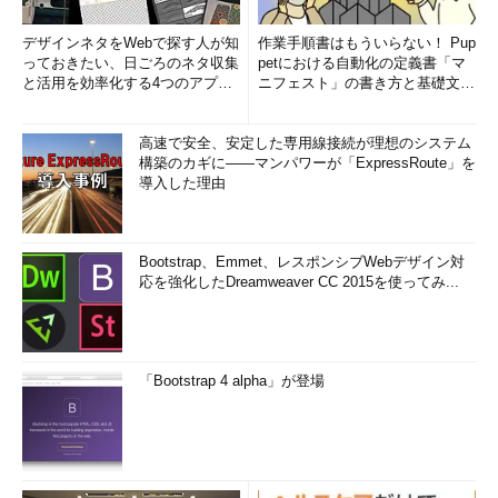
デザインネタをWebで探す人が知
作業手順書はもういらない！ Pup
っておきたい、日ごろのネタ収集
petにおける自動化の定義書「マ
と活用を効率化する4つのアプリ
ニフェスト」の書き方と基礎文法
(1/3)
まとめ (1/5)
高速で安全、安定した専用線接続が理想のシステム
構築のカギに――マンパワーが「ExpressRoute」を
導入した理由
Bootstrap、Emmet、レスポンシブWebデザイン対
応を強化したDreamweaver CC 2015を使ってみ...
「Bootstrap 4 alpha」が登場