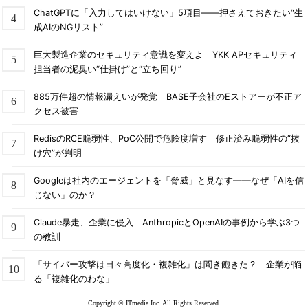
ChatGPTに「入力してはいけない」5項目――押さえておきたい“生
成AIのNGリスト”
巨大製造企業のセキュリティ意識を変えよ YKK APセキュリティ
担当者の泥臭い“仕掛け”と“立ち回り”
885万件超の情報漏えいが発覚 BASE子会社のEストアーが不正ア
クセス被害
RedisのRCE脆弱性、PoC公開で危険度増す 修正済み脆弱性の“抜
け穴”が判明
Googleは社内のエージェントを「脅威」と見なす――なぜ「AIを信
じない」のか？
Claude暴走、企業に侵入 AnthropicとOpenAIの事例から学ぶ3つ
の教訓
「サイバー攻撃は日々高度化・複雑化」は聞き飽きた？ 企業が陥
る「複雑化のわな」
Copyright © ITmedia Inc. All Rights Reserved.