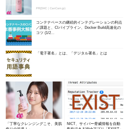
PR(DHC｜CanCam.jp)
コンテナベースの継続的インテグレーションの利点
／課題と、CIパイプライン、Docker Build高速化の
コツ (1/2...
「電子署名」とは、「デジタル署名」とは
「丁寧なクレンジングこそ、美肌
NICT、サイバー脅威情報を自動
作りの近道！」
集約できるWebアプリ「EXIST」