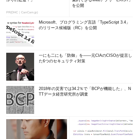
を公開
PR(DHC｜CanCam.jp)
Microsoft、プログラミング言語「TypeScript 3.4」
のリリース候補版（RC）を公開
一にも二にも「防御」を――元CIAのCISOが提言し
た6つのセキュリティ対策
2018年の災害では34.2％で「BCPが機能した」、N
TTデータ経営研究所が調査