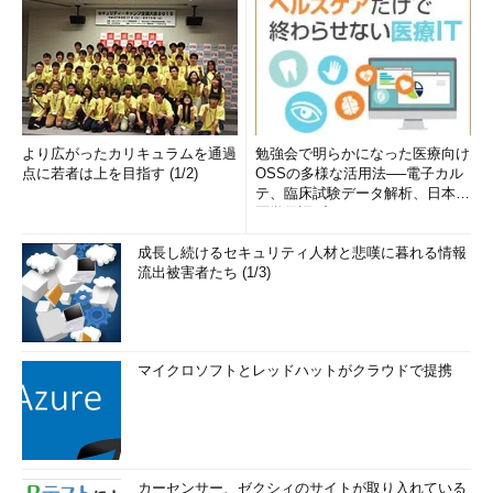
より広がったカリキュラムを通過
勉強会で明らかになった医療向け
点に若者は上を目指す (1/2)
OSSの多様な活用法──電子カル
テ、臨床試験データ解析、日本語
医学用語プラットフォーム、画...
成長し続けるセキュリティ人材と悲嘆に暮れる情報
流出被害者たち (1/3)
マイクロソフトとレッドハットがクラウドで提携
カーセンサー、ゼクシィのサイトが取り入れている