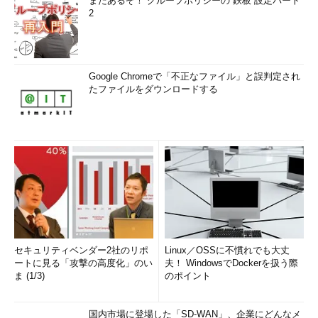
まだあるぞ！ グループポリシーの“鉄板”設定パート
2
Google Chromeで「不正なファイル」と誤判定され
たファイルをダウンロードする
セキュリティベンダー2社のリポ
Linux／OSSに不慣れでも大丈
ートに見る「攻撃の高度化」のい
夫！ WindowsでDockerを扱う際
ま (1/3)
のポイント
国内市場に登場した「SD-WAN」、企業にどんなメ