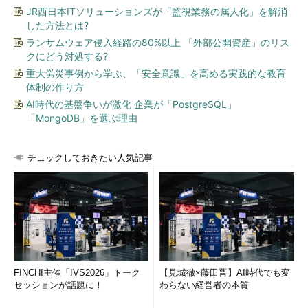
JR西日本ITソリューションズが「監視業務の属人化」を解消
した方法とは?
ランサムウェア侵入経路の80%以上 「外部公開資産」のリス
クにどう対処する?
重大労災事例から学ぶ、「安全意識」を高める実践的な教育
体制の作り方
AI時代の基盤争いが激化 企業が「PostgreSQL」
「MongoDB」を選ぶ理由
チェックしておきたい人気記事
FINCHI主催「IVS2026」トーク
【見城徹×藤田晋】AI時代でも変
セッションが話題に！
わらない経営者の本質