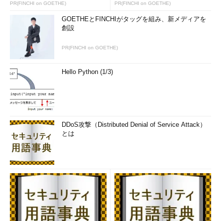
PR(FINCHI on GOETHE)
PR(FINCHI on GOETHE)
GOETHEとFINCHIがタッグを組み、新メディアを
創設
PR(FINCHI on GOETHE)
Hello Python (1/3)
DDoS攻撃（Distributed Denial of Service Attack）
とは