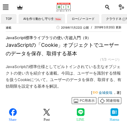
TOP
AIを作り動かし守り生かす
ロー/ノーコード
クラウドネイ
2018年3月20日 更新
連載
2016年11月22日 公開
JavaScript標準ライブラリの使い方超入門（9）
JavaScriptの「Cookie」オブジェクトでユーザー
のデータを保存、取得する基本
（1/3 ページ）
JavaScriptの標準仕様としてビルトインされている主なオブジェ
クトの使い方を紹介する連載。今回は、ユーザーを識別する情報
を扱うCookieについて。ユーザーのデータを保存、取得する、有
効期限を設定する基本を解説。
[
金城俊哉
，著]
PC用表示
関連情報
Share
Post
LINE
Hatena