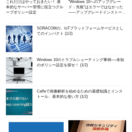
これだけはやっておきたい！ 基
“Windows 10へのアップグレー
本的なサーバー管理に役立つグル
ド：失敗”はエラーではなかった
ープポリシー設定
――アップグレードインストール
の簡単まとめ (1/3...
SORACOMの、IoTプラットフォームサービスとし
てのインパクト (1/2)
Windows 10のトラブルシューティング事例──未知
のポリシー設定を探せ！ (1/2)
Caffeで画像解析を始めるための基礎知識とインス
トール、基本的な使い方 (1/2)