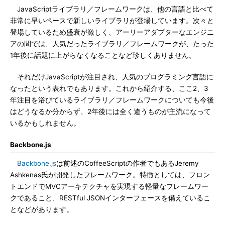
JavaScriptライブラリ／フレームワークは、他の言語と比べて
非常に早いペースで新しいライブラリが登場しています。次々と
登場しているため盛衰が激しく、アーリーアダプターなエンジニ
アの間では、人気だったライブラリ／フレームワークが、たった
1年後に話題に上がらなくなることなど珍しくありません。
それだけJavaScriptが注目され、人気のプログラミング言語に
なったという表れでもあります。これから紹介する、ここ2、3
年注目を浴びているライブラリ／フレームワークについても今後
はどうなるか分からず、2年後には全く違うものが主流になって
いるかもしれません。
Backbone.js
Backbone.js
は前述のCoffeeScriptの作者でもあるJeremy
Ashkenas氏が開発したフレームワーク。特徴としては、フロン
トエンドでMVCアーキテクチャを実現する軽量なフレームワー
クであること、RESTful JSONインターフェースを備えているこ
となどがあります。