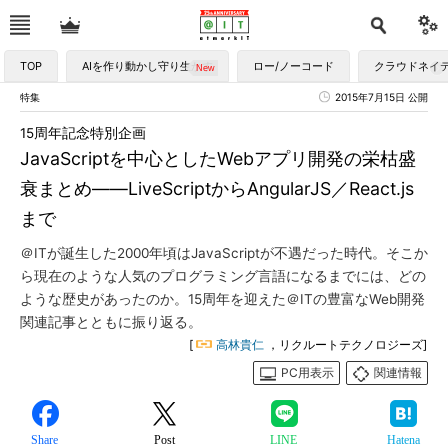
TOP
AIを作り動かし守り生かす
ロー/ノーコード
クラウドネイ
特集
2015年7月15日 公開
15周年記念特別企画
JavaScriptを中心としたWebアプリ開発の栄枯盛
衰まとめ――LiveScriptからAngularJS／React.js
まで
＠ITが誕生した2000年頃はJavaScriptが不遇だった時代。そこか
ら現在のような人気のプログラミング言語になるまでには、どの
ような歴史があったのか。15周年を迎えた＠ITの豊富なWeb開発
関連記事とともに振り返る。
[
高林貴仁
，リクルートテクノロジーズ]
PC用表示
関連情報
Share
Post
LINE
Hatena