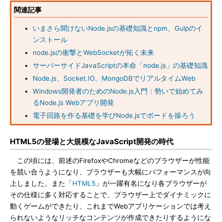
関連記事
いまさら聞けないNode.jsの基礎知識とnpm、Gulpのイ
ンストール
node.jsの衝撃とWebSocketが拓く未来
サーバーサイドJavaScriptの本命「node.js」の基礎知識
Node.js、Socket.IO、MongoDBでリアルタイムWeb
Windows開発者のためのNode.js入門：勢いで始めてみ
るNode.js Webアプリ開発
電子回路を作る基礎を学びNode.jsでボードを操ろう
HTML5の登場と大規模なJavaScript開発の時代
この頃には、前述のFirefoxやChromeなどのブラウザーが性能
を競い合うようになり、ブラウザーも大幅にパフォーマンスが向
上しました。また「
HTML5
」が一躍有名になり各ブラウザーが
その仕様に多く対応することで、ブラウザー上でダイナミックに
動くゲームができたり、これまでWebアプリケーションでは考え
られないようなリッチなコンテンツが作成できたりするようにな