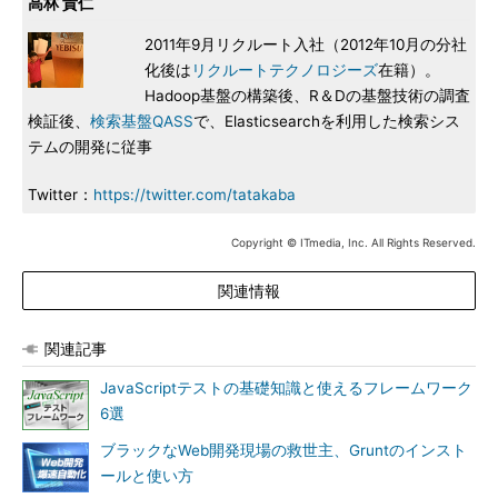
高林 貴仁
2011年9月リクルート入社（2012年10月の分社
化後は
リクルートテクノロジーズ
在籍）。
Hadoop基盤の構築後、R＆Dの基盤技術の調査
検証後、
検索基盤QASS
で、Elasticsearchを利用した検索シス
テムの開発に従事
Twitter：
https://twitter.com/tatakaba
Copyright © ITmedia, Inc. All Rights Reserved.
関連情報
関連記事
JavaScriptテストの基礎知識と使えるフレームワーク
6選
ブラックなWeb開発現場の救世主、Gruntのインスト
ールと使い方