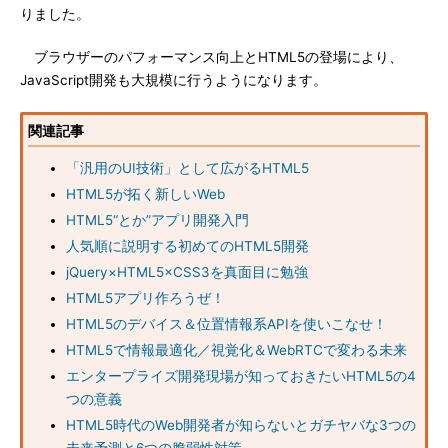
りました。
ブラウザーのパフォーマンス向上とHTML5の登場により、
JavaScript開発も大規模に行うようになります。
関連記事
「汎用のUI技術」として広がるHTML5
HTML5が拓く新しいWeb
HTML5“とか”アプリ開発入門
人気順に説明する初めてのHTML5開発
jQuery×HTML5×CSS3を真面目に勉強
HTML5アプリ作ろうぜ！
HTML5のデバイス＆位置情報系APIを使いこなせ！
HTML5で情報最適化／視覚化＆WebRTCで変わる未来
エンタープライズ開発現場が知っておきたいHTML5の4
つの意義
HTML5時代のWeb開発者が知らないとガチヤバな3つの