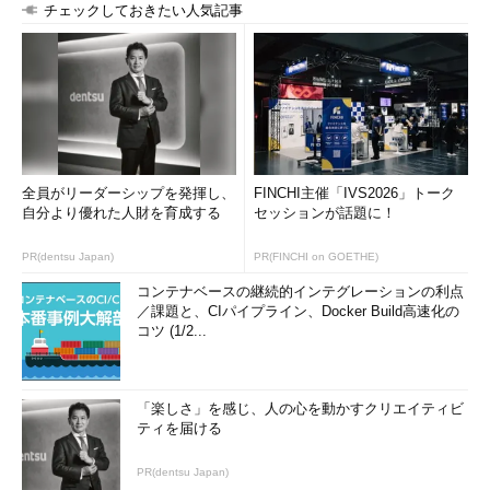
チェックしておきたい人気記事
全員がリーダーシップを発揮し、
FINCHI主催「IVS2026」トーク
自分より優れた人財を育成する
セッションが話題に！
PR(dentsu Japan)
PR(FINCHI on GOETHE)
コンテナベースの継続的インテグレーションの利点
／課題と、CIパイプライン、Docker Build高速化の
コツ (1/2...
「楽しさ」を感じ、人の心を動かすクリエイティビ
ティを届ける
PR(dentsu Japan)