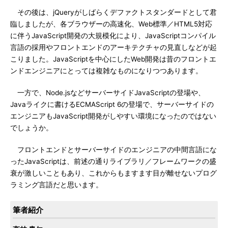
その後は、jQueryがしばらくデファクトスタンダードとして君
臨しましたが、各ブラウザーの高速化、Web標準／HTML5対応
に伴うJavaScript開発の大規模化により、JavaScriptコンパイル
言語の採用やフロントエンドのアーキテクチャの見直しなどが起
こりました。JavaScriptを中心にしたWeb開発は昔のフロントエ
ンドエンジニアにとっては複雑なものになりつつあります。
一方で、Node.jsなどサーバーサイドJavaScriptの登場や、
Javaライクに書けるECMAScript 6の登場で、サーバーサイドの
エンジニアもJavaScript開発がしやすい環境になったのではない
でしょうか。
フロントエンドとサーバーサイドのエンジニアの中間言語にな
ったJavaScriptは、前述の通りライブラリ／フレームワークの盛
衰が激しいこともあり、これからもますます目が離せないプログ
ラミング言語だと思います。
筆者紹介