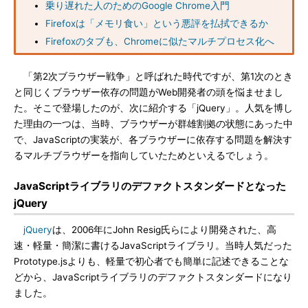
乗り遅れた人のためのGoogle Chrome入門
Firefoxは「メモリ食い」という悪評を払拭できるか
Firefoxのタブも、Chromeに似たマルチプロセス化へ
「第2次ブラウザー戦争」と呼ばれた時代ですが、第1次のとき
と同じくブラウザー依存の問題がWeb開発者の頭を悩ませまし
た。そこで登場したのが、次に紹介する「jQuery」。人気を博し
た理由の一つは、当時、ブラウザーが群雄割拠の状態にあった中
で、JavaScriptの実装が、各ブラウザーに依存する問題を解決す
るマルチブラウザーを指向していたためといえるでしょう。
JavaScriptライブラリのデファクトスタンダードとなった
jQuery
jQuery
は、2006年にJohn Resig氏らにより開発された、高
速・軽量・簡潔に書けるJavaScriptライブラリ。当時人気だった
Prototype.jsよりも、軽量で初心者でも簡単に記述できることな
どから、JavaScriptライブラリのデファクトスタンダードになり
ました。