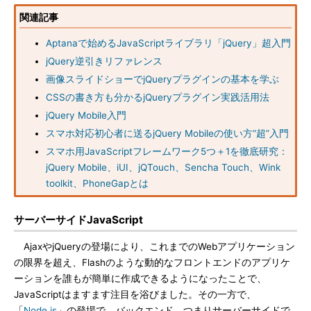
関連記事
Aptanaで始めるJavaScriptライブラリ「jQuery」超入門
jQuery逆引きリファレンス
画像スライドショーでjQueryプラグインの基本を学ぶ
CSSの書き方も分かるjQueryプラグイン実践活用法
jQuery Mobile入門
スマホ対応初心者に送るjQuery Mobileの使い方“超”入門
スマホ用JavaScriptフレームワーク5つ＋1を徹底研究：
jQuery Mobile、iUI、jQTouch、Sencha Touch、Wink
toolkit、PhoneGapとは
サーバーサイドJavaScript
AjaxやjQueryの登場により、これまでのWebアプリケーション
の限界を超え、Flashのような動的なフロントエンドのアプリケ
ーションを誰もが簡単に作成できるようになったことで、
JavaScriptはますます注目を浴びました。その一方で、
「
Node.js
」の登場で、バックエンド、つまりサーバーサイドで