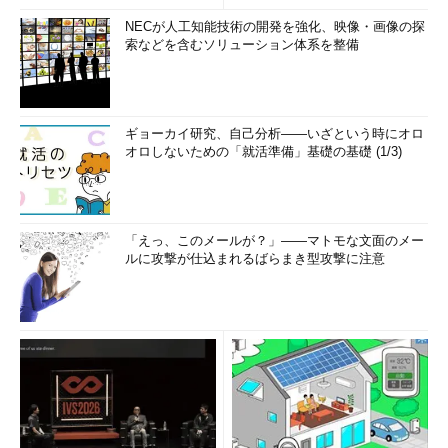
NECが人工知能技術の開発を強化、映像・画像の探
索などを含むソリューション体系を整備
ギョーカイ研究、自己分析――いざという時にオロ
オロしないための「就活準備」基礎の基礎 (1/3)
「えっ、このメールが？」――マトモな文面のメー
ルに攻撃が仕込まれるばらまき型攻撃に注意