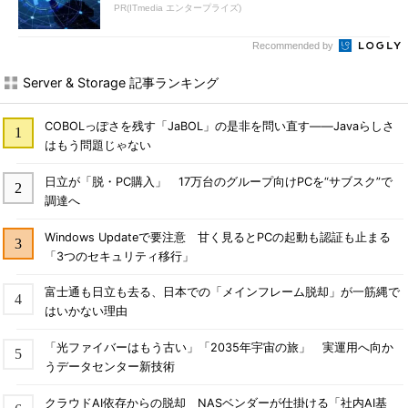
PR(ITmedia エンタープライズ)
Recommended by
Server & Storage 記事ランキング
COBOLっぽさを残す「JaBOL」の是非を問い直す――Javaらしさ
はもう問題じゃない
日立が「脱・PC購入」 17万台のグループ向けPCを“サブスク”で
調達へ
Windows Updateで要注意 甘く見るとPCの起動も認証も止まる
「3つのセキュリティ移行」
富士通も日立も去る、日本での「メインフレーム脱却」が一筋縄で
はいかない理由
「光ファイバーはもう古い」「2035年宇宙の旅」 実運用へ向か
うデータセンター新技術
クラウドAI依存からの脱却 NASベンダーが仕掛ける「社内AI基