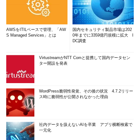
AWSをITILベースで管理、「AW
国内セキュリティ製品市場は202
S Managed Services」とは
0年までに3359億円規模に拡大 I
DC調査
VirtustreamがNTT Comと提携して国内データセン
ター開設を発表
WordPress脆弱性発覚、その後の状況 4.7.2リリー
ス時に脆弱性が公開されなかった理由
社内データを扱えないAIを卒業 アプリ横断検索で
一元化