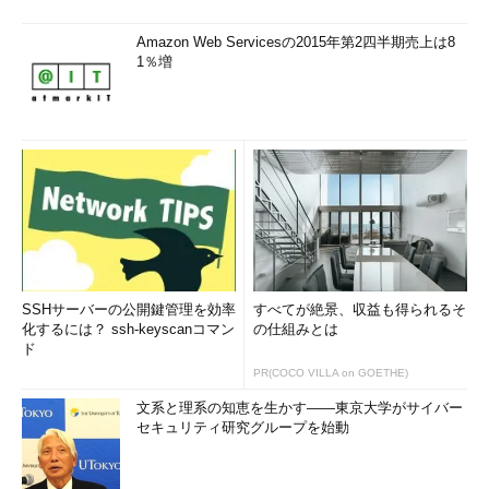
Amazon Web Servicesの2015年第2四半期売上は8
1％増
SSHサーバーの公開鍵管理を効率
すべてが絶景、収益も得られるそ
化するには？ ssh-keyscanコマン
の仕組みとは
ド
PR(COCO VILLA on GOETHE)
文系と理系の知恵を生かす――東京大学がサイバー
セキュリティ研究グループを始動