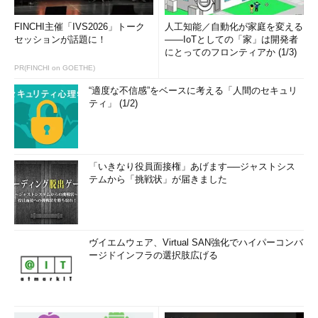
FINCHI主催「IVS2026」トーク
人工知能／自動化が家庭を変える
セッションが話題に！
――IoTとしての「家」は開発者
にとってのフロンティアか (1/3)
PR(FINCHI on GOETHE)
“適度な不信感”をベースに考える「人間のセキュリ
ティ」 (1/2)
「いきなり役員面接権」あげます──ジャストシス
テムから「挑戦状」が届きました
ヴイエムウェア、Virtual SAN強化でハイパーコンバ
ージドインフラの選択肢広げる