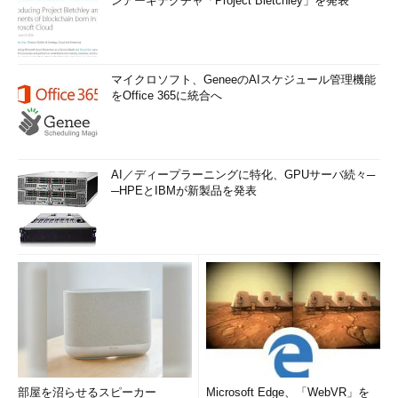
ンアーキテクチャ「Project Bletchley」を発表
マイクロソフト、GeneeのAIスケジュール管理機能
をOffice 365に統合へ
AI／ディープラーニングに特化、GPUサーバ続々─
─HPEとIBMが新製品を発表
部屋を沼らせるスピーカー
Microsoft Edge、「WebVR」を