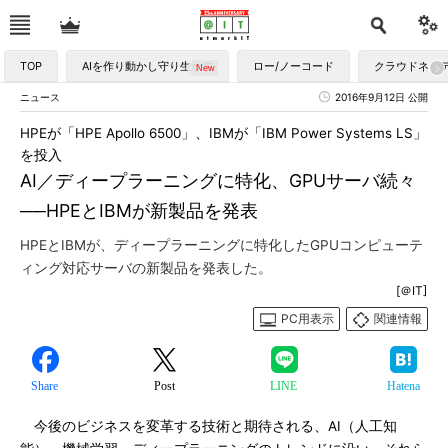
TOP
AIを作り動かし守り生かす
ロー/ノーコード
クラウドネイ
ニュース
2016年9月12日 公開
HPEが「HPE Apollo 6500」、IBMが「IBM Power Systems LS」
を投入
AI／ディープラーニングに特化、GPUサーバ続々
──HPEとIBMが新製品を発表
HPEとIBMが、ディープラーニングに特化したGPUコンピューテ
ィング対応サーバの新製品を発表した。
[＠IT]
PC用表示
関連情報
Share
Post
LINE
Hatena
今後のビジネスを変革する技術と期待される、AI（人工知