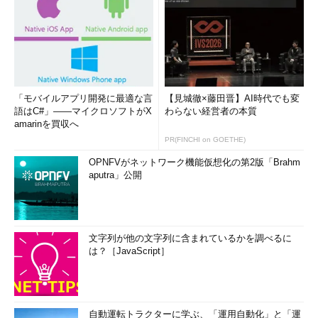
「モバイルアプリ開発に最適な言
【見城徹×藤田晋】AI時代でも変
語はC#」――マイクロソフトがX
わらない経営者の本質
amarinを買収へ
PR(FINCHI on GOETHE)
OPNFVがネットワーク機能仮想化の第2版「Brahm
aputra」公開
文字列が他の文字列に含まれているかを調べるに
は？［JavaScript］
自動運転トラクターに学ぶ、「運用自動化」と「運