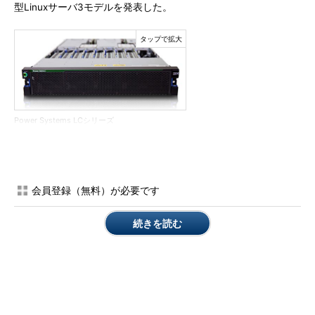
型Linuxサーバ3モデルを発表した。
Power Systems LCシリーズ
IBMは、こうしたワークロードのためには「従来のx86ベース
のコモディティサーバでは対応できない、新たなレベルのコンピ
ューティングパワーが要求されている」と位置付ける。高まる
会員登録（無料）が必要です
HPCのニーズに応えるため、同社はOpenPOWER Foundationの
メンバー企業と協力し、オープンなシステム設計アプローチによ
続きを読む
り、幅広いアクセラレーション技術の活用を進めている。
今回発表された中でも最上位の「IBM Power System S822LC
for High Performance Computing」は、新設計のプロセッサ
「IBM POWER8」と「NVIDIA NVLink」技術を搭載し、POWER
アーキテクチャならではとうたう新たな機能を実装した。