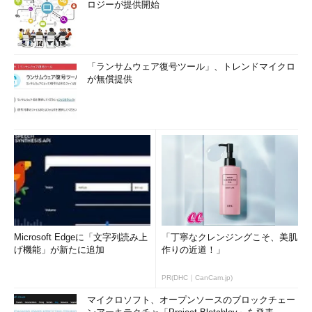
ロジーが提供開始
「ランサムウェア復号ツール」、トレンドマイクロ
が無償提供
Microsoft Edgeに「文字列読み上
「丁寧なクレンジングこそ、美肌
げ機能」が新たに追加
作りの近道！」
PR(DHC｜CanCam.jp)
マイクロソフト、オープンソースのブロックチェー