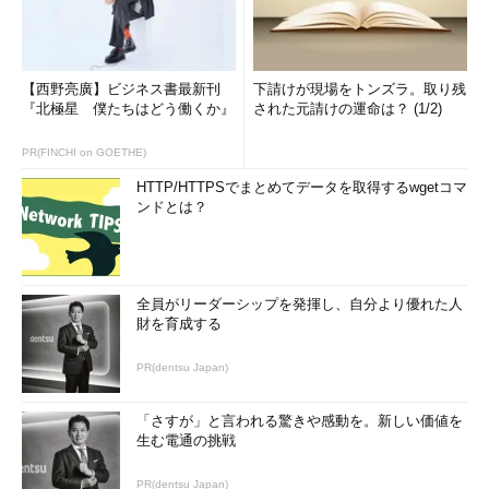
【西野亮廣】ビジネス書最新刊
下請けが現場をトンズラ。取り残
『北極星 僕たちはどう働くか』
された元請けの運命は？ (1/2)
PR(FINCHI on GOETHE)
HTTP/HTTPSでまとめてデータを取得するwgetコマ
ンドとは？
全員がリーダーシップを発揮し、自分より優れた人
財を育成する
PR(dentsu Japan)
「さすが」と言われる驚きや感動を。新しい価値を
生む電通の挑戦
PR(dentsu Japan)