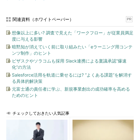
for High Performance Computingは2016年9月26日に出荷を開始
する。
関連資料（ホワイトペーパー）
PR
想像以上に多い? 調査で見えた「ワークフロー」が従業員満足
度に与える影響
暗黙知が消えていく前に取り組みたい「eラーニング用コンテ
ンツ制作」のヒント
ビザスクやソラコムも採用 Slack連携による稟議承認“爆速
化”の方法
Salesforce活用を軌道に乗せるには? “よくある課題”を解消す
る具体的解決策
元富士通の責任者に学ぶ、新規事業創出の成功確率を高める
ためのヒント
チェックしておきたい人気記事