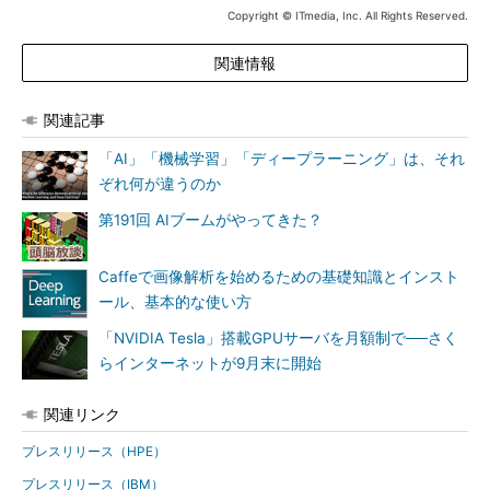
Copyright © ITmedia, Inc. All Rights Reserved.
具体的には、高速で省電力のインターコネクト技術である
NVIDIA NVLinkで、POWER8プロセッサと「NVIDIA Tesla P100
関連情報
Pascal GPU」を直接接続。NVIDIA NVLinkをシリコンレベルで
組み込み、全体的なシステム設計に統合した。従来のx86ベース
関連記事
のシステムと比べ、5倍高速なデータ伝送を実現するという。
「AI」「機械学習」「ディープラーニング」は、それ
他の2つの新モデル「IBM Power System S821LC」と「IBM
ぞれ何が違うのか
Power System S822LC for Big Data」も、GPUコンピューティ
第191回 AIブームがやってきた？
ング技術を活用してシステムパフォーマンスを向上させることが
できる。「NVIDIA Tesla K80 GPU」をPCIe接続で装着可能だ。
Caffeで画像解析を始めるための基礎知識とインスト
ール、基本的な使い方
IBMは、これら3モデルの価格性能比の高さを強調しており、
HPC環境を望む企業やクラウドサービスプロバイダーはこれらの
「NVIDIA Tesla」搭載GPUサーバを月額制で──さく
新製品によって、データセンタースプロール（サーバの無秩序な
らインターネットが9月末に開始
増殖）対策とコスト削減を同時に図れると述べている。
関連リンク
新Power LCサーバのオンライン最小構成価格は5999ドル（約
プレスリリース（HPE）
61万9000円）から。Power System S821LCとPower System
S822LC for Big Dataは既に販売を開始、Power System S822LC
プレスリリース（IBM）