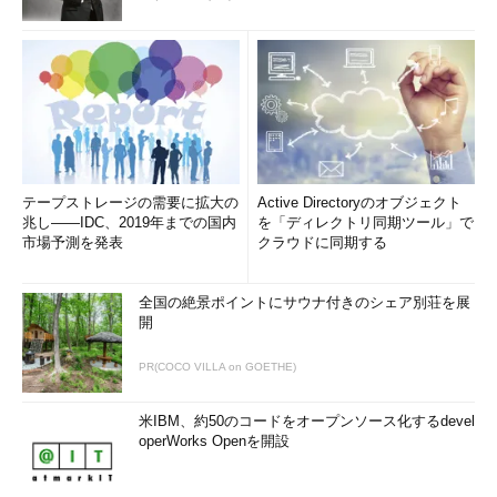
テープストレージの需要に拡大の
Active Directoryのオブジェクト
兆し――IDC、2019年までの国内
を「ディレクトリ同期ツール」で
市場予測を発表
クラウドに同期する
全国の絶景ポイントにサウナ付きのシェア別荘を展
開
PR(COCO VILLA on GOETHE)
米IBM、約50のコードをオープンソース化するdevel
operWorks Openを開設