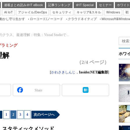
連載まとめ読み＠IT eBook
記事ランキング
＠IT Special
セミナー
ホワイト
AI IoT
アジャイル/DevOps
セキュリティ
キャリア&スキル
Windows
初
り動かし守り生かす
ローコード/ノーコード
クラウドネイティブ
Microsoft&Windo
Server & Storage
HTML5 + UX
onのクラス、最速理解：特集：Visual Studioで...
Smart & Social
プログラミング
Coding Edge
理解
ホワ
Java Agile
（2/4 ページ）
Database Expert
[
かわさきしんじ
，
Insider.NET編集部
]
Linux ＆ OSS
Master of IP Networ
Share
Security & Trust
Test & Tools
1
|
2
|
3
|
4
次のページへ
Insider.NET
ブログ
、スタティックメソッド