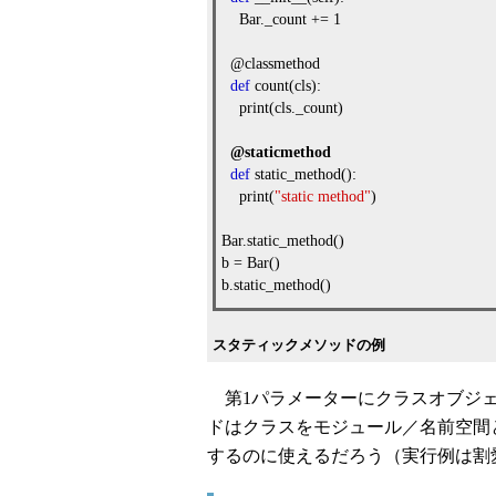
Bar._count += 1
@classmethod
def
count(cls):
print(cls._count)
@staticmethod
def
static_method():
print(
"static method"
)
Bar.static_method()
b = Bar()
b.static_method()
スタティックメソッドの例
第1パラメーターにクラスオブジェ
ドはクラスをモジュール／名前空間
するのに使えるだろう（実行例は割