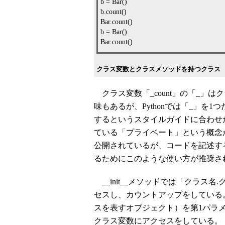
b = Bar()
b.count()
Bar.count()
b = Bar()
Bar.count()
クラス変数とクラスメソッドを持つクラス
クラス変数「_count」の「_」は
味もあるが、Pythonでは「_」を
するというスタイルガイドに合わせた
ている「プライベート」という概念
公開されているが、コードを記述す
るためにこのような使い方が推奨さ
__init__メソッドでは「クラス名
セスし、カウントアップをしている。
スを表すオブジェクト）を第1パラメー
クラス変数にアクセスをしている。