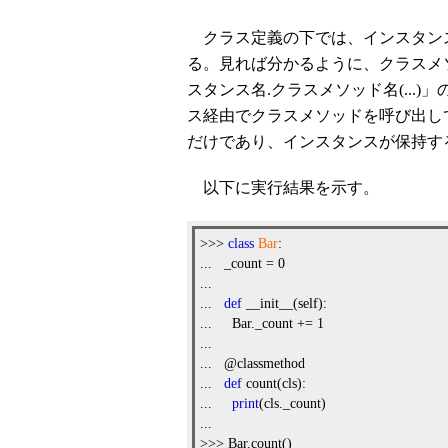
クラス定義の下では、インスタンスを
る。見れば分かるように、クラスメソッ
スタンス名.クラスメソッド名(...
ス経由でクラスメソッドを呼び出し
だけであり、インスタンスが保持す
以下に実行結果を示す。
>>>
class
Bar
:
... _count = 0
...
...
def
__init__(self):
... Bar._count += 1
...
... @classmethod
...
def
count(cls):
...
print
(cls._count)
...
>>> Bar.count()