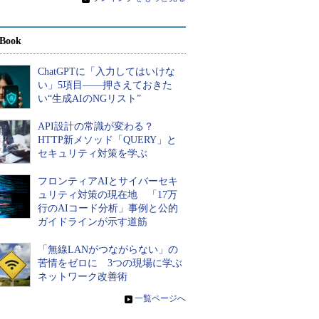
Book
ChatGPTに「入力してはいけな
い」5項目――押さえておきた
い“生成AIのNGリスト”
API設計の常識が変わる？
HTTP新メソッド「QUERY」と
セキュリティ対策を学ぶ
フロンティアAIとサイバーセキ
ュリティ対策の現在地 「17万
行のAIコード分析」事例と公的
ガイドラインが示す道筋
「無線LANがつながらない」の
苦情をゼロに 3つの現場に学ぶ
ネットワーク改善術
»
一覧ページへ