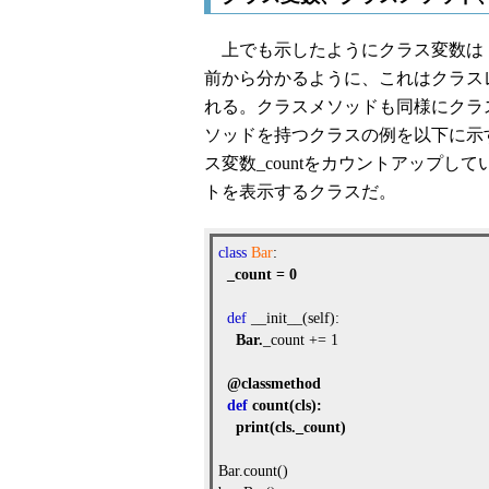
上でも示したようにクラス変数は「c
前から分かるように、これはクラス
れる。クラスメソッドも同様にクラ
ソッドを持つクラスの例を以下に示
ス変数_countをカウントアップし
トを表示するクラスだ。
class
Bar
:
_count
=
0
def
__init__(self):
Bar
.
_count += 1
@classmethod
def
count
(
cls
):
print
(
cls
.
_count
)
Bar.count()