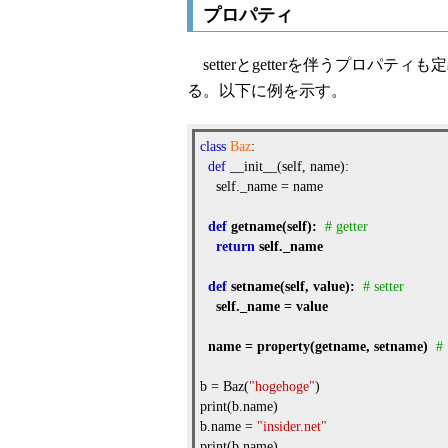
プロパティ
setterとgetterを伴うプロパティ
る。以下に例を示す。
class
Baz
:
def
__init__(self, name):
self._name = name
def
getname
(
self
):
# getter
return
self
.
_name
def
setname
(
self
,
value
):
# setter
self
.
_name
=
value
name
=
property
(
getname
,
setname
)
b = Baz(
"hogehoge"
)
print(b.name)
b.name =
"insider.net"
print(b.name)