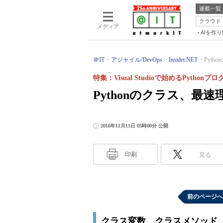
連載一覧
クラウド
メディア
AIを作
＠IT
アジャイル/DevOps
Insider.NET
Pyth
特集：Visual Studioで始めるPython
Pythonのクラス、最速
2016年11月11日 05時00分 公開
印刷
見る
前のページへ
クラス変数、クラスメソッド