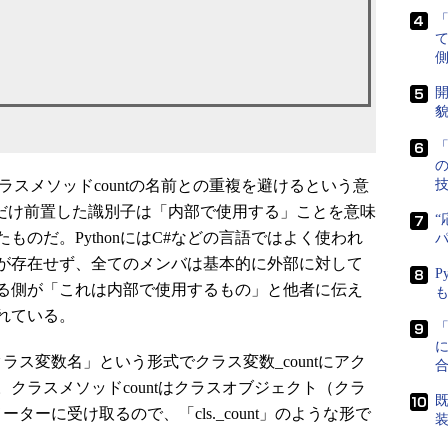
側
開
貌
「
クラスメソッドcountの名前との重複を避けるという意
1つだけ前置した識別子は「内部で使用する」ことを意味
“
ものだ。PythonにはC#などの言語ではよく使われ
が存在せず、全てのメンバは基本的に外部に対して
P
る側が「これは内部で使用するもの」と他者に伝え
れている。
に
.クラス変数名」という形式でクラス変数_countにアク
クラスメソッドcountはクラスオブジェクト（クラ
既
ターに受け取るので、「cls._count」のような形で