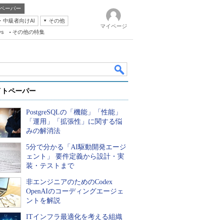
ペーパー
・中級者向けAI
その他
マイページ
ws
その他の特集
イトペーパー
PostgreSQLの「機能」「性能」
「運用」「拡張性」に関する悩
みの解消法
5分で分かる「AI駆動開発エージ
k
ェント」 要件定義から設計・実
装・テストまで
非エンジニアのためのCodex
OpenAIのコーディングエージェ
ントを解説
ITインフラ最適化を考える組織