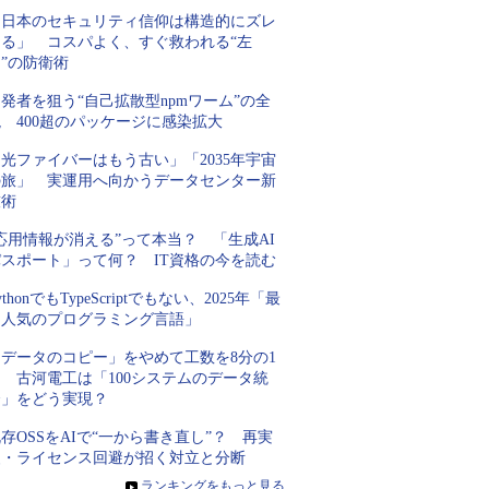
「日本のセキュリティ信仰は構造的にズレ
てる」 コスパよく、すぐ救われる“左
”の防衛術
発者を狙う“自己拡散型npmワーム”の全
 400超のパッケージに感染拡大
光ファイバーはもう古い」「2035年宇宙
の旅」 実運用へ向かうデータセンター新
技術
応用情報が消える”って本当？ 「生成AI
パスポート」って何？ IT資格の今を読む
ythonでもTypeScriptでもない、2025年「最
も人気のプログラミング言語」
「データのコピー」をやめて工数を8分の1
 古河電工は「100システムのデータ統
合」をどう実現？
存OSSをAIで“一から書き直し”？ 再実
装・ライセンス回避が招く対立と分断
»
ランキングをもっと見る