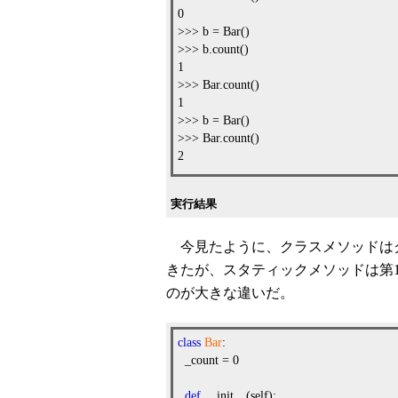
0
>>> b = Bar()
>>> b.count()
1
>>> Bar.count()
1
>>> b = Bar()
>>> Bar.count()
2
実行結果
今見たように、クラスメソッドは
きたが、スタティックメソッドは第
のが大きな違いだ。
class
Bar
:
_count = 0
def
__init__(self):