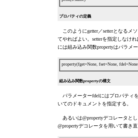
プロパティの定義
このようにgetter／setterとなる
てやればよい。setterを指定し
には組み込み関数propertyはパラ
property(fget=None, fset=None, fdel=Non
組み込み関数propertyの構文
パラメーターfdelにはプロパティ
いてのドキュメントを指定する。
あるいは@propertyデコレー
@propertyデコレータを用いて書