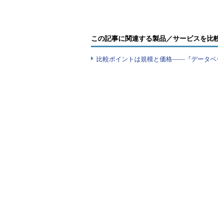
この記事に関連する製品／サービスを比
比較ポイントは規模と価格――『データベ
図19-3 トランザクションログのバッ
果
ここでは、
log_reuse_wait
列に着目し
イントの時点で、トランザクション
タスが示されます（*1）。値は、障
した。