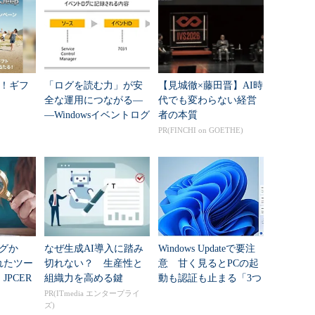
ログ
今回はバックアップジョブが起動していなかったと
のミスが原因ではありません。
ー！ギフ
「ログを読む力」が安
【見城徹×藤田晋】AI時
全な運用につながる―
代でも変わらない経営
結果には、
log_reuse_wait_desc
列にログを再利用できない
―Windowsイベントログ
者の本質
THING」ならば「（問題は）なし」ですが、対象と
事始め
PR(FINCHI on GOETHE)
は「LOG_BACKUP」と記述されていました。
クションログのバックアップを実施した直後の
す（図19-3）。
ログか
なぜ生成AI導入に踏み
Windows Updateで要注
れたツー
切れない？ 生産性と
意 甘く見るとPCの起
JPCER
組織力を高める鍵
動も認証も止まる「3つ
析シート
のセキュリティ移行」
PR(ITmedia エンタープライ
ズ)