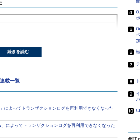
た
O
ベ
続きを読む
極
上に「SQL Server 2016 RTM」をインストールした環境を想
グ 連載一覧
稼働しているシステムでオンライン処理を実行し
イ
急にオンライン処理でエラーが発生した。
ORING」によってトランザクションログを再利用できなくなった
C
ンザクションログの拡張が失敗していたので、
を参考に、トランザクションログのバックアッ
EPLICA」によってトランザクションログを再利用できなくなった
、復旧できない。
＠IT e