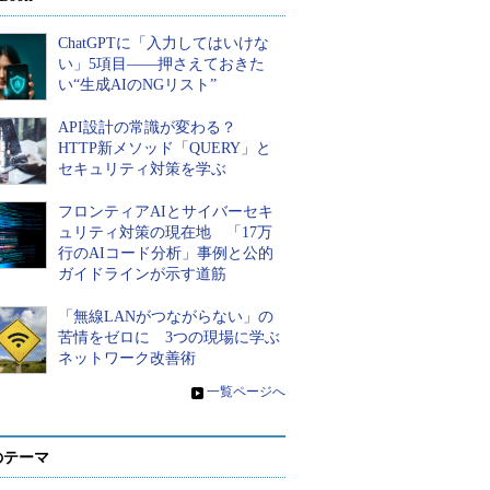
ChatGPTに「入力してはいけな
い」5項目――押さえておきた
い“生成AIのNGリスト”
API設計の常識が変わる？
HTTP新メソッド「QUERY」と
セキュリティ対策を学ぶ
フロンティアAIとサイバーセキ
ュリティ対策の現在地 「17万
行のAIコード分析」事例と公的
ガイドラインが示す道筋
「無線LANがつながらない」の
苦情をゼロに 3つの現場に学ぶ
ネットワーク改善術
»
一覧ページへ
のテーマ