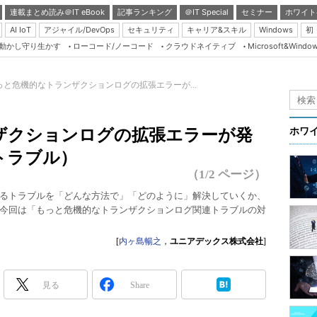
連載まとめ読み＠IT eBook
記事ランキング
＠IT Special
セミナー
ホワイト
AI IoT
アジャイル/DevOps
セキュリティ
キャリア&スキル
Windows
初
り動かし守り生かす
ローコード/ノーコード
クラウドネイティブ
Microsoft&Windo
Server & Storage
HTML5 + UX
っと危機的なトランザクションログの拡張エラーが...
Smart & Social
）
Coding Edge
ザクションログの拡張エラーが発
ホワ
Java Agile
トラブル）
Database Expert
（1/2 ページ）
Linux ＆ OSS
er」で発生するトラブルを「どんな方法で」「どのように」解決していくか、
今回は「もっと危機的なトランザクションログ関連トラブルの対
Master of IP Networ
Security & Trust
[
内ヶ島暢之
，
ユニアデックス株式会社
]
Test & Tools
Insider.NET
見る
Share
ブログ