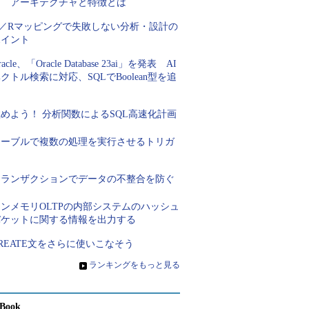
開 アーキテクチャと特徴とは
O／Rマッピングで失敗しない分析・設計の
ポイント
racle、「Oracle Database 23ai」を発表 AI
クトル検索に対応、SQLでBoolean型を追
加
めよう！ 分析関数によるSQL高速化計画
テーブルで複数の処理を実行させるトリガ
ー
トランザクションでデータの不整合を防ぐ
ンメモリOLTPの内部システムのハッシュ
バケットに関する情報を出力する
REATE文をさらに使いこなそう
»
ランキングをもっと見る
Book