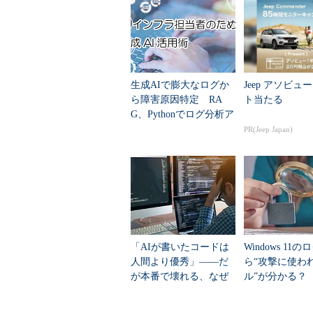
図19-2 障害発生時に出力されていたエラー
ただし
トラブル事例18
とは違い、
いう、単なるバックアップ運用体制
生成AIで膨大なログか
Jeep アソビュ
ら障害原因特定 RA
ト当たる
図19-1のsys.databasesでの出力
G、Pythonでログ分析ア
理由が記述されます。その値が「NO
プリ構築
PR(Jeep Japan)
するデータベース「TESTDB」の値
続いて、緊急対処としてトランザ
sys.databasesの出力結果を確認しま
「AIが書いたコードは
Windows 11の
人間より優秀」――だ
ら“攻撃に使わ
が本番で壊れる、なぜ
ル”が分かる？ 
か？
T/CCの無料分