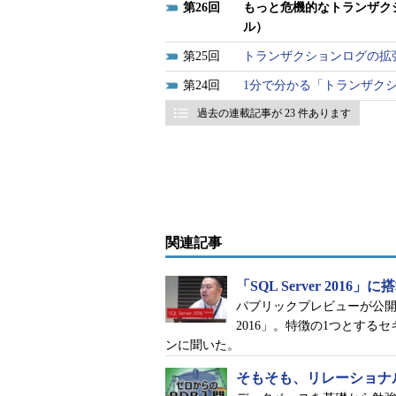
26
もっと危機的なトランザク
原因が分からず、どうしよう
ル）
ザクションログのバックアップ
25
トランザクションログの拡
きた。
24
1分で分かる「トランザク
しかし、根本的な対策としてト
過去の連載記事が 23 件あります
ックアップジョブも後で確認し
分からない。また、システムを
でのトラブルとなってしまった
点での根本原因の追究や対策の
関連記事
「SQL Server 20
トラブルの原因を探る
パブリックプレビューが公開され
2016」。特徴の1つとす
障害発生直後のエラーログを確認
ンに聞いた。
が出ていました（図19-1）（図19-2
そもそも、リレーショナ