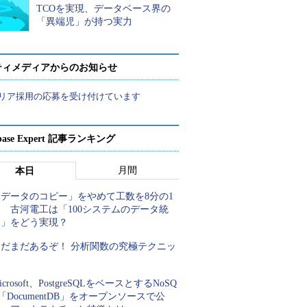
TCOを実現、データベース界の
「異端児」が持つ実力
ティメディアからのお知らせ
リア採用の応募を受け付けています
abase Expert 記事ランキング
月間
本日
「データのコピー」をやめて工数を8分の1
 古河電工は「100システムのデータ統
合」をどう実現？
まだまだあるぞ！ 分析関数の究極テクニッ
ク
icrosoft、PostgreSQLをベースとするNoSQ
「DocumentDB」をオープンソースで公