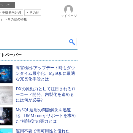
ペーパー
・中級者向けAI
その他
マイページ
ws
その他の特集
イトペーパー
障害検出/アップデート時もダウ
ンタイム最小化、MySQLに最適
な冗長化手段とは
DXの原動力として注目されるロ
k
ーコード開発、内製化を進める
には何が必要?
MySQL運用の問題解決を迅速
化、DMM.comがサポートを求め
た“相談役”の実力とは
運用不要で高可用性と優れた