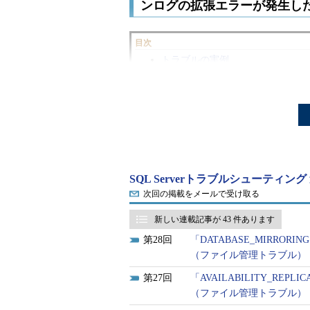
ンログの拡張エラーが発生し
目次
トラブルの実例
トラブルの原因
解決方法
「Windows Server 2012 R2」
定して解説します。
SQL Serverトラブルシューティン
次回の掲載をメールで受け取る
トラブルの実例
：1年以上安定
新しい連載記事が 43 件あります
ていたところ、ある日の夕方、
28
「DATABASE_MIRR
エラーログを確認するとトラ
（ファイル管理トラブル）
トラブル事例18
の緊急対処方法
27
「AVAILABILITY_R
プを実施したが状況は変わらず
（ファイル管理トラブル）