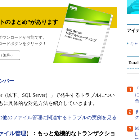
トのまとめ”があります
アイ
ダウンロードが可能です。
ロードボタンをクリック！
キャ
（無料）
Dat
ンバー
erver（以下、SQL Server）」で発生するトラブルについ
に
もに具体的な対処方法を紹介していきます。
の他のファイル管理に関連するトラブルの実例を見る
M
ァイル管理
）：もっと危機的なトランザクショ
L