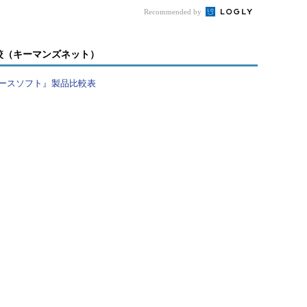
Recommended by
較（キーマンズネット）
ースソフト』製品比較表
クアップを行った後に取得したsys.databasesでの出力結
ます。log_reuse_wait列には、「前回のチェックポ
ログ領域の再利用が待機中であるか否か」のステー
害発生直後の「2」ではなく、「4」に変わっていま