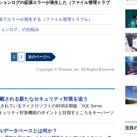
ションログの拡張エラーが発生した（ファイル管理トラブ
もないので、システムを再起動して再度トラン
を取得したところ、緊急事態はひとまず回避で
張でエラーが発生する（ファイル管理トラブル）
ションログ」の仕組み
ラブル事例18の原因として挙げられていたバ
たが通常通り動作しており、根本原因はやはり
再起動したことで、他の業務も全面停止するま
1
|
2
次のページへ
ため、技術的な原因だけでなく、ビジネス的観
立案が求められている。
Copyright © ITmedia, Inc. All Rights Reserved.
目次に戻る
16」に搭載される新たなセキュリティ対策を追う
ているマイクロソフトのRDB次期版「SQL Server
るセキュリティ対策機能のポイントと目指すところをキーパーソ
すると、確かにトランザクションログの拡張エラー
）。
注目
ルデータベースとは何か？