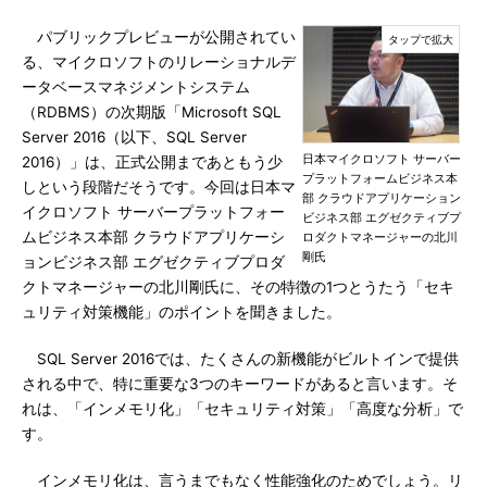
パブリックプレビューが公開されてい
る、マイクロソフトのリレーショナルデ
ータベースマネジメントシステム
（RDBMS）の次期版「Microsoft SQL
Server 2016（以下、SQL Server
日本マイクロソフト サーバー
2016）」は、正式公開まであともう少
プラットフォームビジネス本
しという段階だそうです。今回は日本マ
部 クラウドアプリケーション
イクロソフト サーバープラットフォー
ビジネス部 エグゼクティブプ
ムビジネス本部 クラウドアプリケーシ
ロダクトマネージャーの北川
剛氏
ョンビジネス部 エグゼクティブプロダ
クトマネージャーの北川剛氏に、その特徴の1つとうたう「セキ
ュリティ対策機能」のポイントを聞きました。
SQL Server 2016では、たくさんの新機能がビルトインで提供
される中で、特に重要な3つのキーワードがあると言います。そ
れは、「インメモリ化」「セキュリティ対策」「高度な分析」で
す。
インメモリ化は、言うまでもなく性能強化のためでしょう。リ