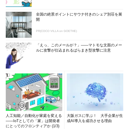
全国の絶景ポイントにサウナ付きのシェア別荘を展
開
PR(COCO VILLA on GOETHE)
「えっ、このメールが？」――マトモな文面のメー
ルに攻撃が仕込まれるばらまき型攻撃に注意
人工知能／自動化が家庭を変える
大阪ガスに学ぶ！ 大手企業が生
――IoTとしての「家」は開発者
成AI導入を成功させる理由
にとってのフロンティアか (1/3)