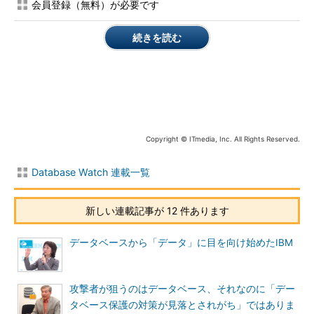
会員登録（無料）が必要です
上に注目
続きを読む
（参考記事）
SQL Server 2016 CTP
3.3が公開
（参考記事）
Azureの「SQLデータベ
ース」とSQL Serverは何が違う？
例えば、通販サイトにおける不正防止対策を想像してみてくだ
Copyright © ITmedia, Inc. All Rights Reserved.
さい。大量の注文を処理し続ける一方で、不正な取引を即座に検
知するには購買者の購買履歴分析などを同時に行う必要もありま
Database Watch 連載一覧
す。更新処理とデータ分析は、チューニングの方向性が真逆に近
いとされています。これまで、多くの企業は更新処理システムと
新しい連載記事が 12 件あります
分析システム（データウェアハウス）を別々のシステムで管理し
てきました。しかしこの体制では、更新処理システムから分析シ
データベースから「データ」に目を向け始めたIBM
ステムへ大量のデータを頻繁にコピーするのにかかる時間などが
ボトルネックになり、昨今望まれているリアルタイムなデータ分
析を実現できないのが課題となります。
攻撃者が狙うのはデータベース、それなのに「デー
タベース保護の対策が見落とされがち」ではありま