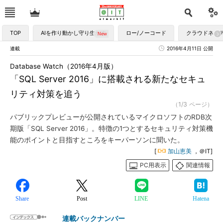
TOP
AIを作り動かし守り生かす
ロー/ノーコード
クラウドネイ
連載
2016年4月11日 公開
Database Watch（2016年4月版）
「SQL Server 2016」に搭載される新たなセキュ
リティ対策を追う
（1/3 ページ）
パブリックプレビューが公開されているマイクロソフトのRDB次
期版「SQL Server 2016」。特徴の1つとするセキュリティ対策機
能のポイントと目指すところをキーパーソンに聞いた。
[
加山恵美
，＠IT]
PC用表示
関連情報
Share
Post
LINE
Hatena
連載バックナンバー