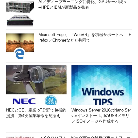
AI／ディープラーニングに特化、GPUサーバ続々─
─HPEとIBMが新製品を発表
Microsoft Edge、「WebVR」を積極サポートへ──F
irefox／Chromeなどと共同で
NECとGE、産業IoT分野で包括的
Windows Server 2016のNano Ser
提携 第4次産業革命を見据え
verインストール用のUSBメモリ
／ISOイメージを作成する
マイクロソフト、ビッグデータ解析プラットフォー