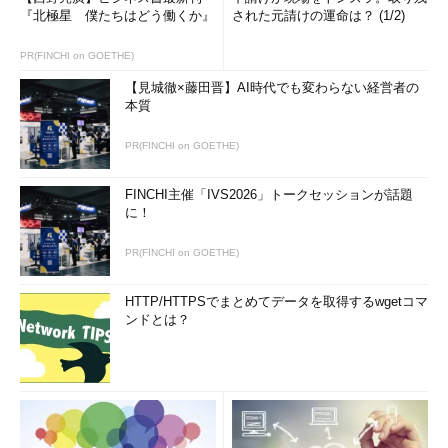
「動的データマスキング」「行レベルセキュリ
『北極星 僕たちはどう働くか』
された元請けの運命は？ (1/2)
ティ」が追加
PR(FINCHI on GOETHE)
【見城徹×藤田晋】AI時代でも変わらない経営者の
本質
PR(FINCHI on GOETHE)
FINCHI主催「IVS2026」トークセッションが話題
に！
PR(FINCHI on GOETHE)
HTTP/HTTPSでまとめてデータを取得するwgetコマ
ンドとは？