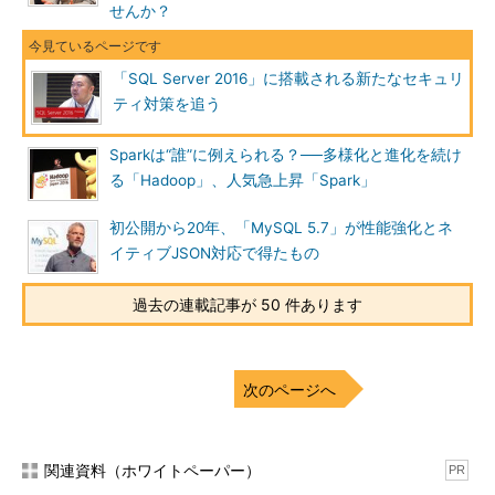
SQL Server 2016では、この課題に応える「更新と分析の両方
せんか？
を強化する」ための
インメモリエンジン
を発展させています。1
つのテーブルに2種類のデータを持たせることで、インメモリ
OLTPとカラムストアを両立する機能です。具体的には、かつて
「SQL Server 2016」に搭載される新たなセキュリ
「Hekaton」
と呼ばれたメモリ最適化テーブル（インメモリ
ティ対策を追う
OLTP）に列ストアインデックスを作成できるようになります。
これでインメモリでOLTPと分析の両立が可能なデータベースを
Sparkは“誰”に例えられる？──多様化と進化を続け
実現できるといいます。
る「Hadoop」、人気急上昇「Spark」
高度な分析機能を提供するのもSQL Server 2016の特徴です。
初公開から20年、「MySQL 5.7」が性能強化とネ
具体的には、「SQL Server R Services」で実現します。SQL
イティブJSON対応で得たもの
Server R Servicesは、オープンソースの統計解析言語
「R」
の実
行環境で、マイクロソフトが買収したRevolution Analyticsの統
過去の連載記事が 50 件あります
計解析ソフトウェア「Revolution R Enterprise」がベースとなっ
ています。2016年1月より
「Microsoft R Server」
として提供さ
れており、これをSQL Serverの機能として組み込んだものが
次のページへ
SQL Server R Servicesとなります。無償版の「Microsoft R
Open」もあります。
関連資料（ホワイトペーパー）
PR
（参考記事）
実践！ Rで学ぶ統計解析