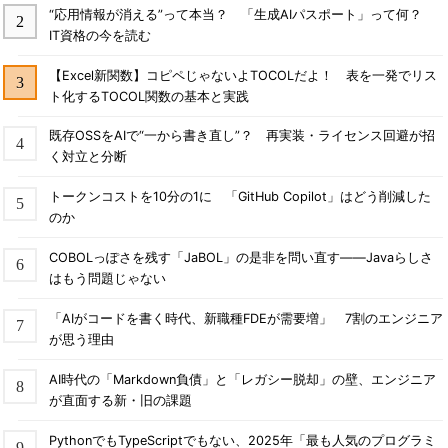
“応用情報が消える”って本当？ 「生成AIパスポート」って何？
IT資格の今を読む
【Excel新関数】コピペじゃないよTOCOLだよ！ 表を一発でリス
ト化するTOCOL関数の基本と実践
既存OSSをAIで“一から書き直し”？ 再実装・ライセンス回避が招
く対立と分断
トークンコストを10分の1に 「GitHub Copilot」はどう削減した
のか
COBOLっぽさを残す「JaBOL」の是非を問い直す――Javaらしさ
はもう問題じゃない
「AIがコードを書く時代、新職種FDEが需要増」 7割のエンジニア
が思う理由
AI時代の「Markdown負債」と「レガシー脱却」の壁、エンジニア
が直面する新・旧の課題
PythonでもTypeScriptでもない、2025年「最も人気のプログラミ