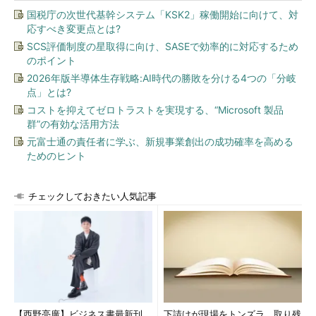
の基礎
国税庁の次世代基幹システム「KSK2」稼働開始に向けて、対
応すべき変更点とは?
（参考記事）
マイクロソフトが
SCS評価制度の星取得に向け、SASEで効率的に対応するため
「Microsoft R Server」を公開
のポイント
2026年版半導体生存戦略:AI時代の勝敗を分ける4つの「分岐
SQL Serverに「R」が組み込まれることで、データを移動させ
点」とは?
ることなく内部で高度な分析処理が行えます。データベースから
コストを抑えてゼロトラストを実現する、“Microsoft 製品
実行環境にデータを移してから処理する方法に対し、その分、処
群”の有効な活用方法
理を高速化できることになります。
元富士通の責任者に学ぶ、新規事業創出の成功確率を高める
ためのヒント
チェックしておきたい人気記事
必要とされる機能をビルトインで提供し、ワーク
ロードをインメモリ化する計画（出典：マイクロ
ソフト提供の資料）
【西野亮廣】ビジネス書最新刊
下請けが現場をトンズラ。取り残