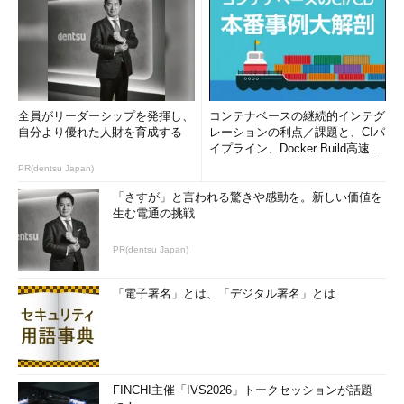
ースの重大障害や大型案件の設計構築、プリセールス、社内外
の教育、新技術評価を行っていた。2016年4月よりIoTビジネス
開発の担当となり、新しい仕事に奮闘中。ストレッチをして柔
らかい身体を手に入れるのが当面の目標。
全員がリーダーシップを発揮し、
椎名 武史（しいな たけし）
コンテナベースの継続的インテグ
自分より優れた人財を育成する
レーションの利点／課題と、CIパ
イプライン、Docker Build高速化
ユニアデックス株式会社所属。入社以来 SQL Serverの評価／
のコツ (1/2...
PR(dentsu Japan)
設計／構築／教育などに携わりながらも、主にサポート業務に
従事。SQL Serverのトラブル対応で社長賞の表彰を受けた経験
「さすが」と言われる驚きや感動を。新しい価値を
も持つ。休日は学生時代の仲間と市民駅伝に参加し、銭湯で汗
生む電通の挑戦
を流してから飲み会へと流れる。
PR(dentsu Japan)
「電子署名」とは、「デジタル署名」とは
FINCHI主催「IVS2026」トークセッションが話題