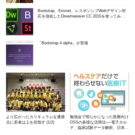
Bootstrap、Emmet、レスポンシブWebデザイン対
応を強化したDreamweaver CC 2015を使ってみ...
「Bootstrap 4 alpha」が登場
より広がったカリキュラムを通過
勉強会で明らかになった医療向け
点に若者は上を目指す (1/2)
OSSの多様な活用法──電子カル
テ、臨床試験データ解析、日本語
医学用語プラットフォーム、画...