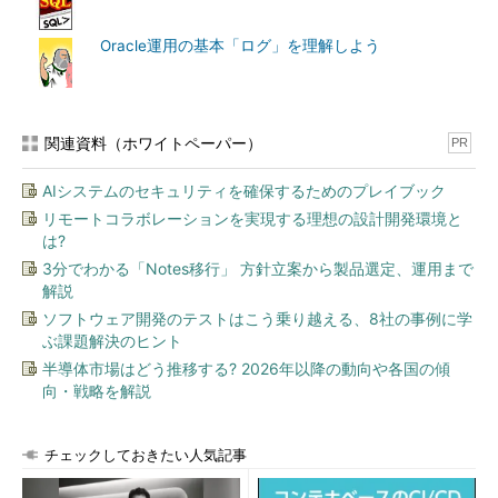
る。ここでは「sys.databases」と
「sys.sysprocesses」「dbcc opentran」を取得するこ
Oracle運用の基本「ログ」を理解しよう
と
トランザクションログバックアップを阻害しているセッ
ションを把握し、killコマンドで強制終了する
トランザクションログのバックアップを取得する
関連資料（ホワイトペーパー）
PR
肥大してしまったトランザクションログファイルを圧縮
AIシステムのセキュリティを確保するためのプレイブック
し、あるべきサイズへ変更（縮小）する
リモートコラボレーションを実現する理想の設計開発環境と
（2）で特定したセッションがなぜ原因だったかを分析
は?
し、根本的な対処を行う
3分でわかる「Notes移行」 方針立案から製品選定、運用まで
解説
→この他のファイル管理に関連するトラブルの実例を見る
ソフトウェア開発のテストはこう乗り越える、8社の事例に学
ぶ課題解決のヒント
本トラブルシューティングの対応バージョン：SQL Server 全バージョン
半導体市場はどう推移する? 2026年以降の動向や各国の傾
筆者紹介
向・戦略を解説
内ヶ島 暢之（うちがしま のぶゆき）
チェックしておきたい人気記事
ユニアデックス株式会社所属。Microsoft MVP Data
Platform（2011～ ）。OracleやSQL Serverなど商用データベ