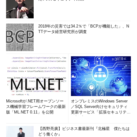
2018年の災害では34.2％で「BCPが機能した」、N
TTデータ経営研究所が調査
Microsoftが.NET用オープンソー
オンプレミスのWindows Server
ス機械学習フレームワークの最新
／SQL Server向けセキュリティ
版「ML.NET 0.11」を公開
更新サービス「拡張セキュリティ
更新プログ...
【西野亮廣】ビジネス書最新刊『北極星 僕たちは
どう働くか』