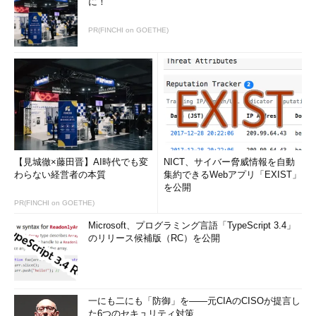
に！
PR(FINCHI on GOETHE)
【見城徹×藤田晋】AI時代でも変
NICT、サイバー脅威情報を自動
わらない経営者の本質
集約できるWebアプリ「EXIST」
を公開
PR(FINCHI on GOETHE)
Microsoft、プログラミング言語「TypeScript 3.4」
のリリース候補版（RC）を公開
一にも二にも「防御」を――元CIAのCISOが提言し
た6つのセキュリティ対策