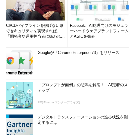
CI/CDパイプラインを妨げない形
Faceook、AI処理向けのモジュラ
でセキュリティを実現すれば、
ーハードウェアプラットフォーム
「開発者や運用担当者に嫌われな
とASICを発表
いWAF」は可能か
Googleが「Chrome Enterprise 73」をリリース
「プロンプトが面倒」の悲鳴を解消！ AI定着のス
テップ
PR(ITmedia エンタープライズ)
デジタルトランスフォーメーションの進捗状況を測
定するには