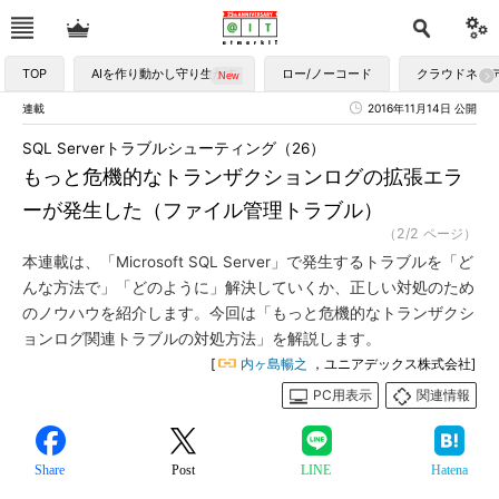
TOP
AIを作り動かし守り生かす
ロー/ノーコード
クラウドネイ
連載
2016年11月14日 公開
SQL Serverトラブルシューティング（26）
もっと危機的なトランザクションログの拡張エラ
ーが発生した（ファイル管理トラブル）
（2/2 ページ）
本連載は、「Microsoft SQL Server」で発生するトラブルを「ど
んな方法で」「どのように」解決していくか、正しい対処のため
のノウハウを紹介します。今回は「もっと危機的なトランザクシ
ョンログ関連トラブルの対処方法」を解説します。
[
内ヶ島暢之
，ユニアデックス株式会社]
PC用表示
関連情報
Share
Post
LINE
Hatena