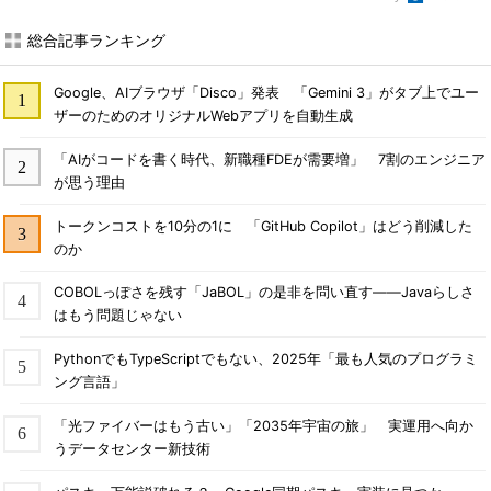
総合記事ランキング
Google、AIブラウザ「Disco」発表 「Gemini 3」がタブ上でユー
ザーのためのオリジナルWebアプリを自動生成
「AIがコードを書く時代、新職種FDEが需要増」 7割のエンジニア
が思う理由
トークンコストを10分の1に 「GitHub Copilot」はどう削減した
のか
COBOLっぽさを残す「JaBOL」の是非を問い直す――Javaらしさ
はもう問題じゃない
PythonでもTypeScriptでもない、2025年「最も人気のプログラミ
ング言語」
「光ファイバーはもう古い」「2035年宇宙の旅」 実運用へ向か
うデータセンター新技術