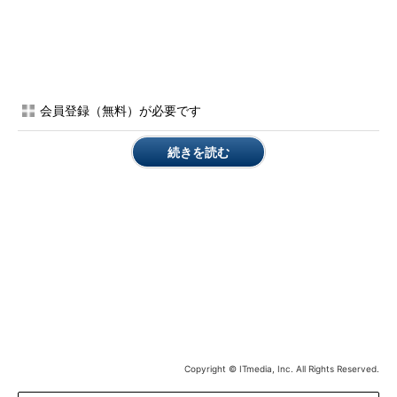
果
図19-4のdbcc opentranの結果から、トランザクションログの
バックアップを阻害していたセッションID（SPID）を確認でき
ます。SPIDが「57」のセッションのようです。このSPIDの値
を、sys.sysprocessesの
spid
列から探します。ここから、SPID
会員登録（無料）が必要です
＝57は「SQL Server Management Studioを使っている」ことが
分かりました。
続きを読む
続いて、判別したアプリケーション／サービスの担当者もしく
は業務担当者に、このセッションを強制終了したときの影響範囲
を確認します。影響範囲を確認した上で了承を得られたならば、
該当するセッションを
kill
コマンドによって終了させます。
つまり、（1）該当するセッションの重要度を測り、（2）それ
を切断可能と確認できた段階で終了し、（3）トランザクション
ログのバックアップを取得する、という手順になります。なお、
今回のトラブル例では、テスト的に実行されていたプログラムの
トランザクションが閉じられていなかったことが根本の原因でし
Copyright © ITmedia, Inc. All Rights Reserved.
たので、結果としては「再起動までは必要なかった」ことになり