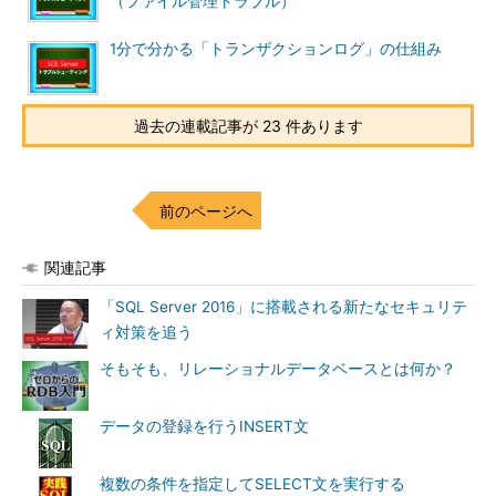
こういったシーンも踏まえ、データベース／システム管理者と
（ファイル管理トラブル）
しては、業務担当者のPCから直接基幹データベースに接続して
1分で分かる「トランザクションログ」の仕組み
いることの危険性を指摘し、そのリスクを把握して業務担当者と
共有されていなければなりません。最終的には、ネットワークの
分離や会社としてのルールをあらためて整える必要もあるでしょ
過去の連載記事が 23 件あります
う。当然ですが自身としても、SQL Server側のセッション監視
を行うようにするといった改善が必要です。
ちなみに、上記の「危険性を指摘する」とは、止まってはなら
前のページへ
ない基幹データベースのレコードを担当者が直接閲覧／編集でき
てしまうことに由来する「データ損失のリスク」と、持ち出して
関連記事
しまう、あるいは持ち出されてしまう「データ漏えいの危険性」
のことです。今回のトラブル例のように不測の事態を引き起こす
「SQL Server 2016」に搭載される新たなセキュリテ
リスクと、その対応策も併せて報告し、そして対策していくこと
ィ対策を追う
が重要です。
そもそも、リレーショナルデータベースとは何か？
「もっと危機的なトランザクションログの拡張エラーが発生し
データの登録を行うINSERT文
た」の場合の解決手順
安易に再起動せず、まずログ／システム情報を取得す
複数の条件を指定してSELECT文を実行する