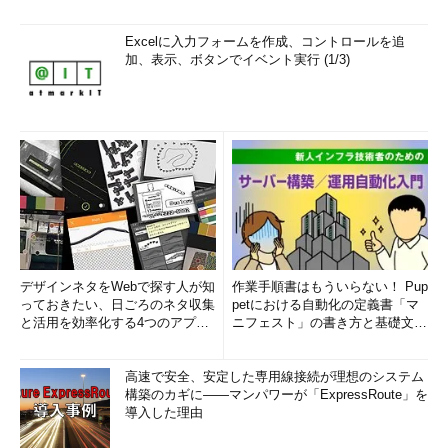
Excelに入力フォームを作成、コントロールを追
加、表示、ボタンでイベント実行 (1/3)
デザインネタをWebで探す人が知
作業手順書はもういらない！ Pup
っておきたい、日ごろのネタ収集
petにおける自動化の定義書「マ
と活用を効率化する4つのアプリ
ニフェスト」の書き方と基礎文法
(1/3)
まとめ (1/5)
高速で安全、安定した専用線接続が理想のシステム
構築のカギに――マンパワーが「ExpressRoute」を
導入した理由