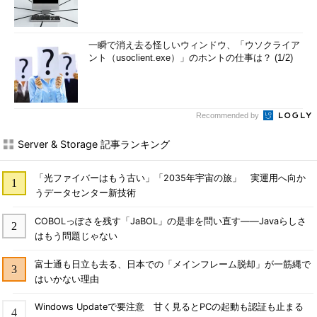
一瞬で消え去る怪しいウィンドウ、「ウソクライア
ント（usoclient.exe）」のホントの仕事は？ (1/2)
Recommended by
Server & Storage 記事ランキング
「光ファイバーはもう古い」「2035年宇宙の旅」 実運用へ向か
うデータセンター新技術
COBOLっぽさを残す「JaBOL」の是非を問い直す――Javaらしさ
はもう問題じゃない
富士通も日立も去る、日本での「メインフレーム脱却」が一筋縄で
はいかない理由
Windows Updateで要注意 甘く見るとPCの起動も認証も止まる