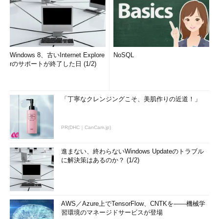
Windows 8、古いInternet Explore
NoSQL
rのサポートが終了した日 (1/2)
「丁寧なクレンジングこそ、美肌作りの近道！」
PR(DHC｜CanCam.jp)
進まない、終わらないWindows Updateのトラブル
に解決策はあるのか？ (1/2)
AWS／Azure上でTensorFlow、CNTKを――機械学
習環境のマネージドサービスが登場