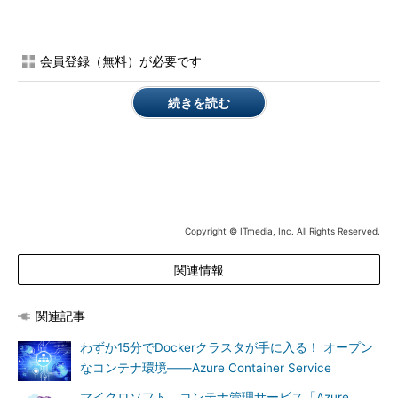
Azure Container Registryは、Azure Container Serviceでホス
トされるDocker Swarm、DC/OS、Kubernetesといったオーケ
ストレータと円滑に連携する。コンテナイメージは、ビルド後に
会員登録（無料）が必要です
CI／CDツールによってAzure Container Registryにプッシュされ
る。その後、CI／CDツールはAzure Container Registryからイメ
続きを読む
ージをプルし、ACSクラスタにデプロイする。
CI／CD機能の主な使い方 3：イメージを各リリース環境に
簡単にプロモート
CI／CDツールはイミュータブル（不変な）サービスの原理を
サポートする。これは、イメージを開発環境からテスト、本番運
Copyright © ITmedia, Inc. All Rights Reserved.
用といったリリース環境へと簡単／迅速に昇格（プロモート）で
きることを意味する。そのたびにコンテナイメージをビルドし直
関連情報
す必要がないことがポイントとなる。
関連記事
わずか15分でDockerクラスタが手に入る！ オープン
なコンテナ環境――Azure Container Service
マイクロソフト、コンテナ管理サービス「Azure