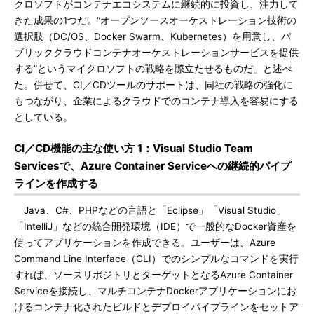
クロソフトがコンテナエコシステムに継続的に投資し、注力して
きた成果の1つだ。“オープンソースオーケストレーション技術の
選択肢（DC/OS、Docker Swarm、Kubernetes）を用意し、パ
ブリッククラウドコンテナオーケストレーションサービスを提供
する”というマイクロソフトの戦略を際立たせるものだ」と述べ
た。併せて、CI／CDツールのサポートは、同社の戦略の強化に
もつながり、企業によるクラウドでのコンテナ導入を容易にする
としている。
CI／CD機能の主な使い方 1：Visual Studio Team
Servicesで、Azure Container Serviceへの継続的パイプ
ラインを作成する
Java、C#、PHPなどの言語と「Eclipse」「Visual Studio」
「IntelliJ」などの統合開発環境（IDE）で一般的なDocker資産を
使ってアプリケーションを作成できる。ユーザーは、Azure
Command Line Interface（CLI）でのシンプルなコマンドを実行
すれば、ソースリポジトリとターゲットとなるAzure Container
Serviceを接続し、マルチコンテナDockerアプリケーションにお
けるコンテナ化されたビルドとデプロイパイプラインをセットア