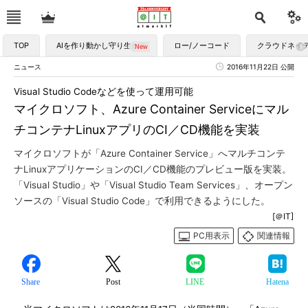
TOP
AIを作り動かし守り生かす
ロー/ノーコード
クラウドネイ
ニュース
2016年11月22日 公開
Visual Studio Codeなどを使って運用可能
マイクロソフト、Azure Container Serviceにマル
チコンテナLinuxアプリのCI／CD機能を実装
マイクロソフトが「Azure Container Service」へマルチコンテ
ナLinuxアプリケーションのCI／CD機能のプレビュー版を実装。
「Visual Studio」や「Visual Studio Team Services」、オープン
ソースの「Visual Studio Code」で利用できるようにした。
[＠IT]
PC用表示
関連情報
Share
Post
LINE
Hatena