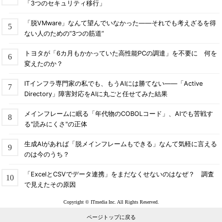
「3つのセキュリティ移行」
「脱VMware」なんて望んでいなかった――それでも考えざるを得
ない人のための“3つの筋道”
トヨタが「6カ月もかかっていた高性能PCの調達」を不要に 何を
変えたのか？
ITインフラ専門家の私でも、もうAIには勝てない――「Active
Directory」障害対応をAIに丸ごと任せてみた結果
メインフレームに眠る「年代物のCOBOLコード」、AIでも苦戦す
る"読みにくさ"の正体
生成AIがあれば「脱メインフレームもできる」なんて気軽に言える
のは今のうち？
「ExcelとCSVでデータ連携」をまだなくせないのはなぜ？ 調査
で見えたその原因
Copyright © ITmedia Inc. All Rights Reserved.
ページトップに戻る