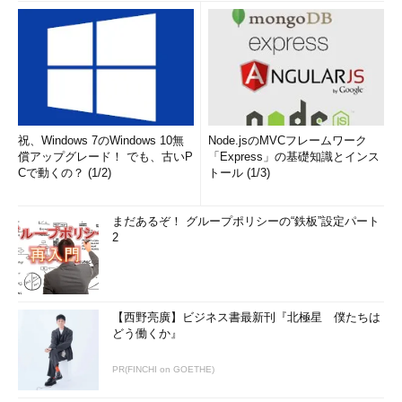
祝、Windows 7のWindows 10無
Node.jsのMVCフレームワーク
償アップグレード！ でも、古いP
「Express」の基礎知識とインス
Cで動くの？ (1/2)
トール (1/3)
まだあるぞ！ グループポリシーの“鉄板”設定パート
2
【西野亮廣】ビジネス書最新刊『北極星 僕たちは
どう働くか』
PR(FINCHI on GOETHE)