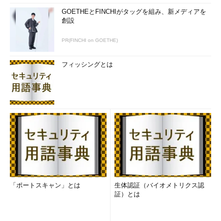
GOETHEとFINCHIがタッグを組み、新メディアを
創設
PR(FINCHI on GOETHE)
フィッシングとは
どうしてこんなことが起こったのかというと、Chrome拡張機
能の作者のアカウントが攻撃を受けたわけではなく、たくさんの
ユーザーを持つChrome拡張機能の権利を作者から購入する人が
いて、その購入者が怪しいコードを注入したようです。実際に、
こうした買い取りオファーを受けた人の声もありました。
なお、この問題が発覚した後にmala（@bulkneets）氏が調査
を行い、原因の究明と不正なChrome拡張機能についてのGoogle
への報告が行われました。その結果、報告された不正なChrome
拡張機能のほとんどが今は削除済みになっているようですが、原
「ポートスキャン」とは
生体認証（バイオメトリクス認
理を考えると、今後もChrome拡張機能がある日突然マルウェア
証）とは
化することを完全に防ぎ切ることは難しいのかもしれません。