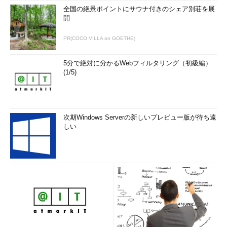
全国の絶景ポイントにサウナ付きのシェア別荘を展
開
PR(COCO VILLA on GOETHE)
5分で絶対に分かるWebフィルタリング（初級編）
(1/5)
次期Windows Serverの新しいプレビュー版が待ち遠
しい