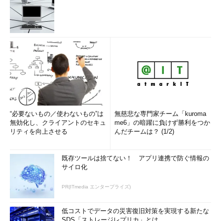
“必要ないもの／使わないもの”は
無慈悲な専門家チーム「kuroma
無効化し、クライアントのセキュ
me6」の暗躍に負けず勝利をつか
リティを向上させる
んだチームは？ (1/2)
既存ツールは捨てない！ アプリ連携で防ぐ情報の
サイロ化
PR(ITmedia エンタープライズ)
低コストでデータの災害復旧対策を実現する新たな
SDS「ストレージレプリカ」とは