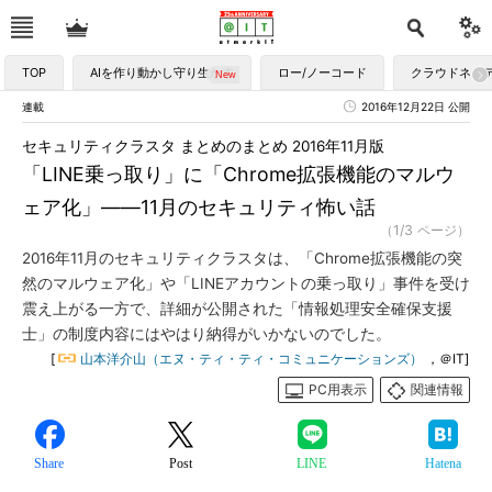
TOP
AIを作り動かし守り生かす
ロー/ノーコード
クラウドネイ
連載
2016年12月22日 公開
セキュリティクラスタ まとめのまとめ 2016年11月版
「LINE乗っ取り」に「Chrome拡張機能のマルウ
ェア化」――11月のセキュリティ怖い話
（1/3 ページ）
2016年11月のセキュリティクラスタは、「Chrome拡張機能の突
然のマルウェア化」や「LINEアカウントの乗っ取り」事件を受け
震え上がる一方で、詳細が公開された「情報処理安全確保支援
士」の制度内容にはやはり納得がいかないのでした。
[
山本洋介山（エヌ・ティ・ティ・コミュニケーションズ）
，＠IT]
PC用表示
関連情報
Share
Post
LINE
Hatena