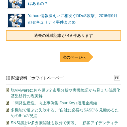
はあるの？
これらのChrome拡張機能はいずれもこれまでは不審な動作は
行われていなかったのに、ある日のバージョンアップで突然不正
Yahoo!情報漏えいに相次ぐDDoS攻撃、2016年9月
なコードが埋め込まれたようです。Chrome拡張機能はブラウザ
のセキュリティ事件まとめ
の一部としてChromeを通して閲覧しているWebサイトのデータ
にアクセスできる強力な権限を持っているため、ここが乗っ取ら
過去の連載記事が 49 件あります
れると重要なデータが全て盗まれてしまう危険があります。
次のページへ
関連資料（ホワイトペーパー）
PR
脱VMwareに何を選ぶ? 市場分析や実機検証から見えた仮想化
基盤移行の現実解
「開発生産性」向上事例集 Four Keys活用企業編
多機能で選ぶと失敗する、“自社に必要なSASE”を見極めるた
めの6つの視点
SNS認証や多要素認証も数分で実装、「顧客アイデンティテ