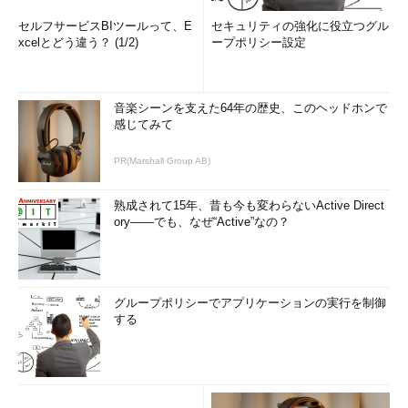
セルフサービスBIツールって、E
セキュリティの強化に役立つグル
xcelとどう違う？ (1/2)
ープポリシー設定
音楽シーンを支えた64年の歴史、このヘッドホンで
感じてみて
PR(Marshall Group AB)
熟成されて15年、昔も今も変わらないActive Direct
ory――でも、なぜ“Active”なの？
登録にメリットどころかデメリットもある!?
「情報処理安全確保支援士」
グループポリシーでアプリケーションの実行を制御
する