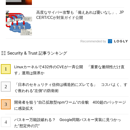
高度なサイバー攻撃も「備えあれば憂いなし」、JP
CERT/CCが対策ガイド公開
Recommended by
Security & Trust 記事ランキング
Linuxカーネルで432件のCVEが一斉公開 「重要な脆弱性だけ直
す」運用は限界か
「日本のセキュリティ信仰は構造的にズレてる」 コスパよく、す
ぐ救われる“左側”の防衛術
開発者を狙う“自己拡散型npmワーム”の全貌 400超のパッケージ
に感染拡大
パスキー万能説破れる？ Google同期パスキー実装に見つかっ
た“想定外の穴”