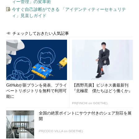
ィー管理」の変革術
今すぐ自己診断ができる 「アイデンティティーセキュリテ
ィ」見直しガイド
チェックしておきたい人気記事
ChromeウェブストアからインストールしたChrome拡張機能
は基本的にバージョンアップごとに自動的に更新されるため、気
付かず“マルウェアバージョン”になってしまっていた人もたくさ
GitHubが新プランを発表、プライ
【西野亮廣】ビジネス書最新刊
んいたようです。「突然マルウェアになるなんて怖いし絶対気付
ベートリポジトリを無料で利用可
『北極星 僕たちはどう働くか』
能に
かない」というツイートが多く見られました。
PR(FINCHI on GOETHE)
全国の絶景ポイントにサウナ付きのシェア別荘を展
開
PR(COCO VILLA on GOETHE)