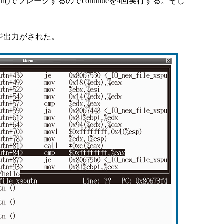
sputn()でブレークするのでcontinueを4回実行する。そし
ジ出力がされた。