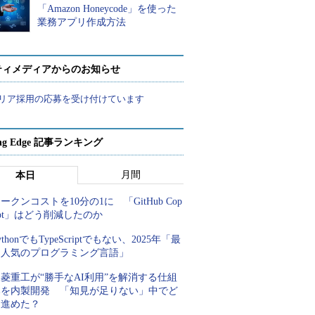
「Amazon Honeycode」を使った
業務アプリ作成方法
ティメディアからのお知らせ
リア採用の応募を受け付けています
ing Edge 記事ランキング
月間
本日
ークンコストを10分の1に 「GitHub Cop
lot」はどう削減したのか
ythonでもTypeScriptでもない、2025年「最
も人気のプログラミング言語」
菱重工が“勝手なAI利用”を解消する仕組
みを内製開発 「知見が足りない」中でど
う進めた？