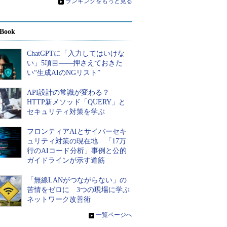
»
ランキングをもっと見る
Book
ChatGPTに「入力してはいけな
い」5項目――押さえておきた
い“生成AIのNGリスト”
API設計の常識が変わる？
HTTP新メソッド「QUERY」と
セキュリティ対策を学ぶ
フロンティアAIとサイバーセキ
ュリティ対策の現在地 「17万
行のAIコード分析」事例と公的
ガイドラインが示す道筋
「無線LANがつながらない」の
苦情をゼロに 3つの現場に学ぶ
ネットワーク改善術
»
一覧ページへ