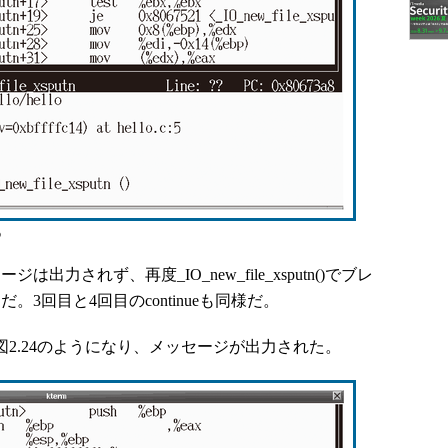
る
は出力されず、再度_IO_new_file_xsputn()でブレ
だ。3回目と4回目のcontinueも同様だ。
く図2.24のようになり、メッセージが出力された。