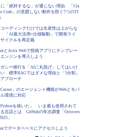
Iに「絶対するな」が通じない理由 「Cla
de Code」の意図しない動作を防ぐ7つのTI
S
AIコーディングだけでは生産性は上がらな
い 「AI最大活用×仕様駆動」で開発ライ
フサイクルを再定義
ustとActix Webで投稿アプリにテンプレー
トエンジンを導入しよう
レガシー移行を「AIに丸投げ」してはいけ
ない 標準RAGではダメな理由と「5分割」
のアプローチ
Cursor」のエージェント機能がWebとモバ
イル環境に対応
Pythonを抜いた」 いま最も使用されて
る言語とは GitHubの年次調査「Octovers
 2025」
ustでデータベースにアクセスしよう