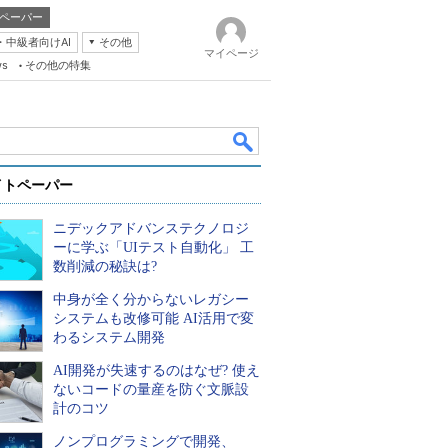
ペーパー
・中級者向けAI
その他
マイページ
ws
その他の特集
イトペーパー
ニデックアドバンステクノロジ
ーに学ぶ「UIテスト自動化」 工
数削減の秘訣は?
中身が全く分からないレガシー
k
システムも改修可能 AI活用で変
わるシステム開発
AI開発が失速するのはなぜ? 使え
ないコードの量産を防ぐ文脈設
計のコツ
ノンプログラミングで開発、