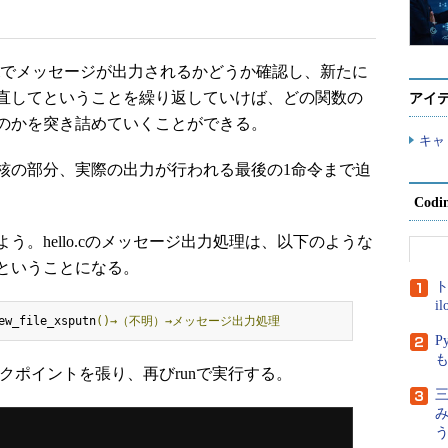
xtiでメッセージが出力されるかどうか確認し、新たに
直してということを繰り返していけば、どの関数の
アイ
のかを突き詰めていくことができる。
キャ
の部分、実際の出力が行われる最後の1命令まで迫
Cod
。hello.cのメッセージ出力処理は、以下のような
ということになる。
ト
i
ew_file_xsputn
()→（不明）→メッセージ出力処理
P
)にブレークポイントを張り、再びrunで実行する。
三