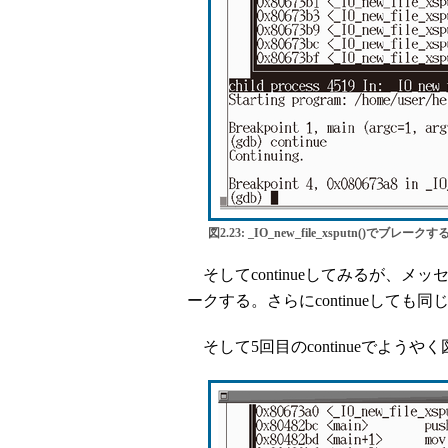
図2.23: _IO_new_file_xsputn()でブレークす
そしてcontinueしてみるが、メッセージ
ークする。さらにcontinueしても同じ
そして5回目のcontinueでようや