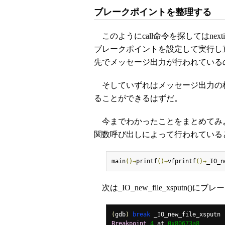
ブレークポイントを整理する
このようにcall命令を探してはne
ブレークポイントを設定して実行し
先でメッセージ出力が行われている
そしていずれはメッセージ出力の核
ることができるはずだ。
今までわかったことをまとめてみよう
関数呼び出しによって行われている
main
()→
printf
()→
vfprintf
()→
_IO_n
次は_IO_new_file_xsputn(
(
gdb
)
break
Breakpoint
4
 at 
0x80673a8