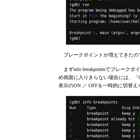
(
gdb
)
The
 program being debugged has b
Start
 it 
from
 the beginning
?
(
y 
Starting
 program
:
/home/
user
/
hel
Breakpoint
1
,
 main 
(
argc
=
1
,
 argv
(
gdb
)
ブレークポイントが増えてきたの
まずinfo breakpointsで
め画面に入りきらない場合には、「C
表示のON ／ OFFを一時的に切替
(
gdb
)
Num
Type
Disp
Enb
1
	breakpoint	keep y	
	breakpoint already hit 
1
2
	breakpoint	keep y	
3
	breakpoint	keep y	
4
	breakpoint	keep y	