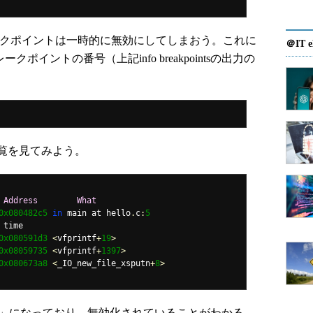
)以外のブレークポイントは一時的に無効にしてしまおう。これに
＠IT e
クポイントの番号（上記info breakpointsの出力の
覧を見てみよう。
Address
What
0x080482c5
in
 main at hello
.
c
:
5
0x080591d3
<
vfprintf
+
19
>
0x08059735
<
vfprintf
+
1397
>
0x080673a8
<
_IO_new_file_xsputn
+
8
>
n」になっており、無効化されていることがわかる。