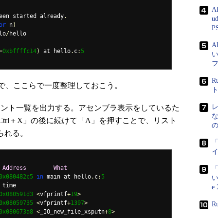
A
een started already
.
u
or
 n
)
P
lo
/
hello

=
0xbffffc14
)
 at hello
.
c
:
5
R
で、ここらで一度整理しておこう。
ブレークポイント一覧を出力する。アセンブラ表示をしているた
trl＋X」の後に続けて「A」を押すことで、リスト
えられる。
「
Address
What
「
0x080482c5
in
 main at hello
.
c
:
5
い
e
0x080591d3
<
vfprintf
+
19
>
0x08059735
<
vfprintf
+
1397
>
R
0x080673a8
<
_IO_new_file_xsputn
+
8
>