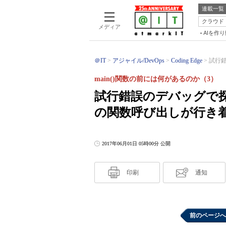
連載一覧
クラウド
メディア
AIを作
＠IT
アジャイル/DevOps
Coding Edge
試行錯
main()関数の前には何があるのか（3）
試行錯誤のデバッグで探る
の関数呼び出しが行き
2017年06月01日 05時00分 公開
印刷
通知
前のページへ