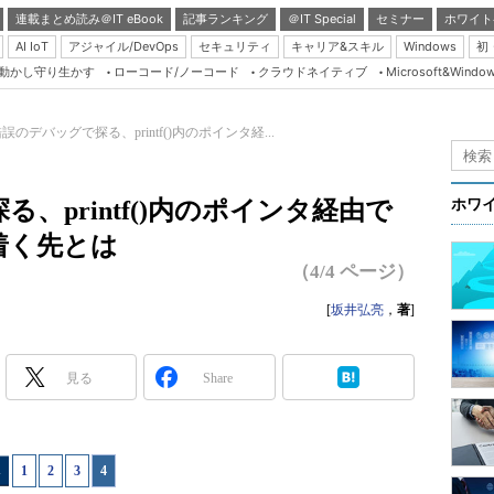
連載まとめ読み＠IT eBook
記事ランキング
＠IT Special
セミナー
ホワイト
AI IoT
アジャイル/DevOps
セキュリティ
キャリア&スキル
Windows
初
り動かし守り生かす
ローコード/ノーコード
クラウドネイティブ
Microsoft&Windo
Server & Storage
HTML5 + UX
誤のデバッグで探る、printf()内のポインタ経...
Smart & Social
Coding Edge
、printf()内のポインタ経由で
ホワ
Java Agile
着く先とは
Database Expert
（4/4 ページ）
Linux ＆ OSS
[
坂井弘亮
，
著
]
Master of IP Networ
Security & Trust
見る
Share
Test & Tools
Insider.NET
1
|
2
|
3
|
4
ブログ