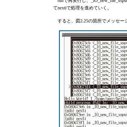
runで再実行し、_IO_new_file_x
てnextiで処理を進めていく。
すると、図2.25の箇所でメッセー