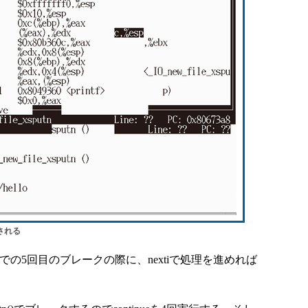
力される
utn()での5回目のブレークの際に、nextiで処理を進めれば