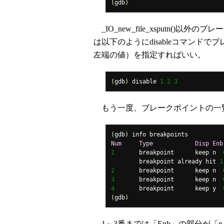
(
gdb
)
_IO_new_file_xsputn(
は以下のようにdisableコマンドでブレー
左端の値）を指定すればいい。
(
gdb
)
 disable 
1
2
3
もう一度、ブレークポイントの一
(
gdb
)
Num
Type
Disp
Enb
1
	breakpoint	keep n	
	breakpoint already hit 
1
2
	breakpoint	keep n	
3
	breakpoint	keep n	
4
	breakpoint	keep y	
(
gdb
)
1～3番までは「Enb」の部分が「