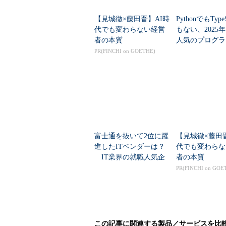
トラブル調査を行う上では、各ロ
【見城徹×藤田晋】AI時
PythonでもTypeS
も「どこに格納されているのか」を
代でも変わらない経営
もない、2025
す。
者の本質
人気のプログラ
言語」
PR(FINCHI on GOETHE)
ちなみに、サポートセンターなどの第
Databaseのバージョン、設定さ
せよ必要となる「アラートログ」と
よいでしょう。初動対応時間をさら
今回は、まず「ログファイルの出
を解説する予定です。
富士通を抜いて2位に躍
【見城徹×藤田
進したITベンダーは？
代でも変わらな
IT業界の就職人気企
者の本質
筆者紹介
業トップ20
PR(FINCHI on GOE
大野高志（おおのたかし）
株式会社アシスト サービス事業部 サポートセン
サポート業務に従事。2017年現在はサ
せるよう、サポートセンターに蓄積され
この記事に関連する製品／サービスを比