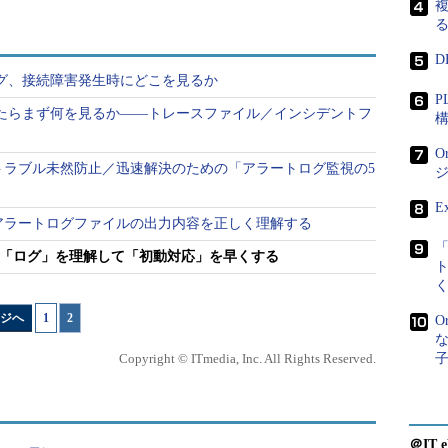
複
D
リスナーログ、接続障害発生時にどこを見るか
P
でエラーが出たらまず何を見るか――トレースファイル／インシデントフ
ァイルの格納先
O
 12c対応】トラブル未然防止／迅速解決のための「アラートログ監視の5
対策例
格納先
E
ーや、起動
 12c対応】アラートログファイルの出力内容を正しく理解する
トラブル調査では、初めにトラブル
10gR2（10.2）以
どの管理操
発生時間帯前後のアラートログにエ
前：
（図1の8）
礎 「ログ」を理解して「初動対応」を早くする
パラメータ
ラーやメッセージの出力がないかど
11gR1（11.1）以
降では適用済み
うかを確認する
降：
（図1の4）
れる
ジへ
1
|
2
10gR2（10.2）以
O
アラートログに「Errors in file
前：バックグラ
XXX.trc」「More info in file
（バックグ
ウンドプロセス
Copyright © ITmedia, Inc. All Rights Reserved.
XXX.trc」のような出力がある場合
ロセス）が
は
（図1の9）
、
や、特定のトレースファイルが肥大
報を出力す
サーバプロセス
化していれば、そのプロセスの動作
Sのバージョンの情
は
（図1の10）
に問題がありメッセージが書き込ま
11gR1（11.1）以
れている可能性があるため、そちら
＠IT e
降：どちらも