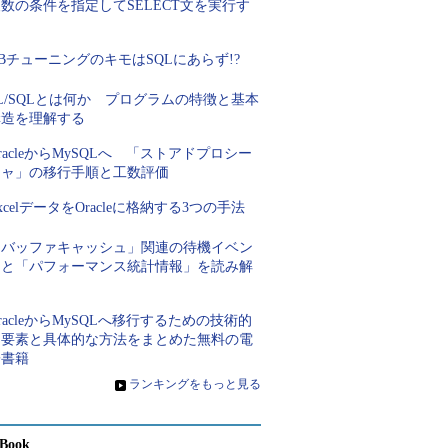
数の条件を指定してSELECT文を実行す
る
BチューニングのキモはSQLにあらず!?
L/SQLとは何か プログラムの特徴と基本
構造を理解する
racleからMySQLへ 「ストアドプロシー
ジャ」の移行手順と工数評価
xcelデータをOracleに格納する3つの手法
「バッファキャッシュ」関連の待機イベン
トと「パフォーマンス統計情報」を読み解
く
racleからMySQLへ移行するための技術的
な要素と具体的な方法をまとめた無料の電
子書籍
»
ランキングをもっと見る
Book