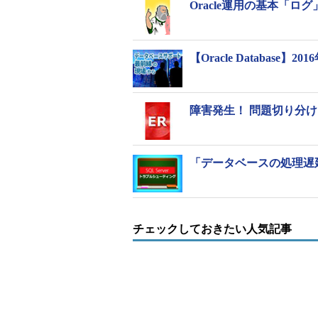
Oracle運用の基本「ロ
クリティカル（致命的）なエ
（V$DIAG_CRITICAL_ERR
00600／ORA-00700）が発
【Oracle Databa
インシデントフ
は、そのエラーにインシデン
ァイル
当て、インシデントIDごと
リが作成され、エラー調査用
ントファイルが格納される
障害発生！ 問題切り分
データベースに対するユーザ
ョンを記録するファイル。監
明示的に行っていない場合で
監査ファイル
ベースの起動と停止、SYSD
「データベースの処理遅
SYSOPER権限でログインし
情報が記録される（必須監査
る）
チェックしておきたい人気記事
クライアントからの接続要求
ントのホスト名や接続先イン
リスナーログフ
SIDなど）と、その要求の成
ァイル
される。また、lsnrctlコマ
われたリスナーの管理操作も