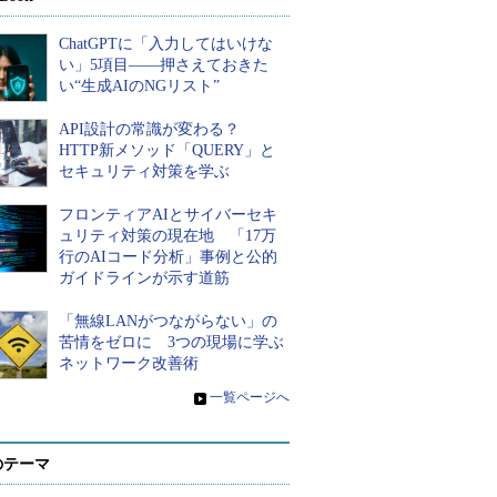
ChatGPTに「入力してはいけな
い」5項目――押さえておきた
い“生成AIのNGリスト”
API設計の常識が変わる？
HTTP新メソッド「QUERY」と
セキュリティ対策を学ぶ
フロンティアAIとサイバーセキ
ュリティ対策の現在地 「17万
行のAIコード分析」事例と公的
ガイドラインが示す道筋
「無線LANがつながらない」の
苦情をゼロに 3つの現場に学ぶ
ネットワーク改善術
»
一覧ページへ
のテーマ