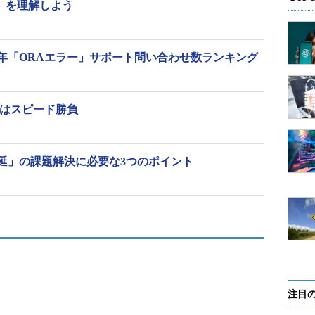
グ」を理解しよう
も確認する
（図1の5）
ラー
OR／ORA-
10gR2（10.2）以
生した場合に
アラートログに「Incident details in:
前：（存在な
se】2016年「ORAエラー」サポート問い合わせ数ランキング
トIDを割り
XXXX.trc」のような出力がある場合
し）
のディレクト
に確認する
11gR1（11.1）以
のインシデ
降：
（図1の6）
けはスピード勝負
ーのアクシ
（図1の1）
また
査の設定を
意図しないデータベースに対する操
は
（図1の7）
も、データ
作の原因調査に使用する。運用管理
（初期化パラメ
BA／
者が必須監査が行われていることを
延」の課題解決に必要な3つのポイント
ーター
たユーザーの
認識しておらず、ディスクを圧迫す
「audit_file_dest」
と呼ばれ
る原因になっていることが多い
で確認）
クライアントからの接続が完了しな
（クライア
い場合に、接続要求がリスナーまで
10gR2（10.2）以
スタンスの
到達しているか、リスナーが正常に
前：
（図1の2）
功可否が出力
動作できているかを確認する。クラ
11gR1（11.1）以
ンドによって行
イアントからの接続要求ごとに追記
降：
（図1の3）
出力される
されるため、定期的に手動でローテ
ートしないと肥大化しやすい
注目