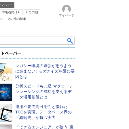
ペーパー
・中級者向けAI
その他
マイページ
ws
その他の特集
イトペーパー
レガシー環境の刷新が思うよう
に進まない? モダナイズを阻む要
因とは
分析スピードもF1級 マクラーレ
k
ンレーシングの成功を支えるデ
ータ活用基盤とは
運用不要で高可用性と優れた
TCOを実現、データベース界の
「異端児」が持つ実力
「できるエンジニア」が使う“魔