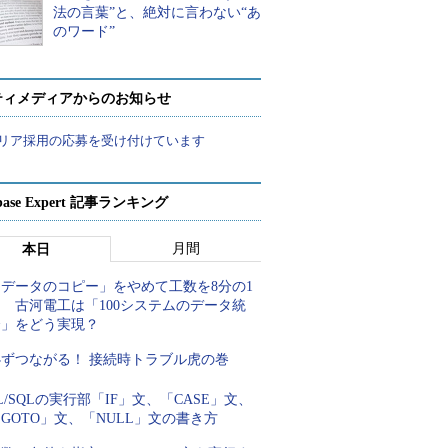
法の言葉”と、絶対に言わない“あ
のワード”
ティメディアからのお知らせ
リア採用の応募を受け付けています
abase Expert 記事ランキング
月間
本日
「データのコピー」をやめて工数を8分の1
 古河電工は「100システムのデータ統
合」をどう実現？
必ずつながる！ 接続時トラブル虎の巻
L/SQLの実行部「IF」文、「CASE」文、
GOTO」文、「NULL」文の書き方