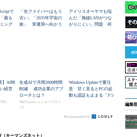
グファイルには「どんな情報が出力」され、そもそ
criptで
「光ファイバーはもう
アイリスオーヤマも悩
認識することがトラブル解決対策の第一歩になりま
年「最も
古い」「2035年宇宙の
んだ「無線LANがつな
ミング
旅」 実運用へ向かう
がりにくい」問題 何
データセンター新技術
を変えて解決した？
三者に調査依頼をする際には、OSとOracle
れている初期化パラメーターの情報を確認するために何に
「トレースファイル」は最初から送るようにすると
に短縮できます。
力先」を紹介しました。次回から、出力内容の詳細
晋】AI時
生成AIで月間2000時間
Windows Updateで要注
い経営
削減 成功企業のアプ
意 甘く見るとPCの起
ローチとは？
動も認証も止まる「3つ
のセキュリティ移行」
THE)
PR(ITmedia エンタープライ
編集
ズ)
ター。2007年にアシスト入社後、Oracle Databaseの
Recommended by
ポート業務の傍ら、顧客の未解決トラブルを1つでも多く減ら
ている調査のノウハウを社内外に伝える活動を行っている
較（キーマンズネット）