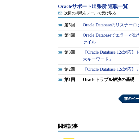
Oracleサポート出張所 連載一覧
次回の掲載をメールで受け取る
5
Oracle Databaseの
4
Oracle Database
ァイル
図1 Oracle Databaseで出力されるログフ
3
【Oracle Database
大キーワード」
ファイル名
概要
インスタンスで発生したエラ
2
【Oracle Database
／停止／パラメーター変更な
1
Oracleトラブル解決の基
アラートログ
作のメッセージ履歴。初期化
ーやバージョン12.1.0.2以
の個別パッチの情報も出力さ
前のペー
インスタンス上の各プロセス
ラウンドプロセス／サーバプ
トレースファイ
個別のトレースファイルに情
ル
関連記事
る。Oracle DatabaseやO
報もヘッダに出力される