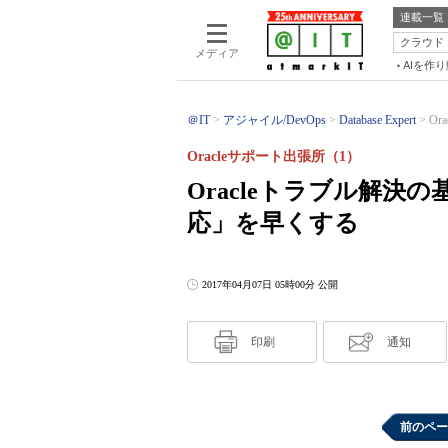
連載一覧
クラウド
メディア
AIを作
＠IT
アジャイル/DevOps
Database Expert
O
Oracleサポート出張所（1）
Oracleトラブル解
応」を早くする
2017年04月07日 05時00分 公開
印刷
通知
前のペー