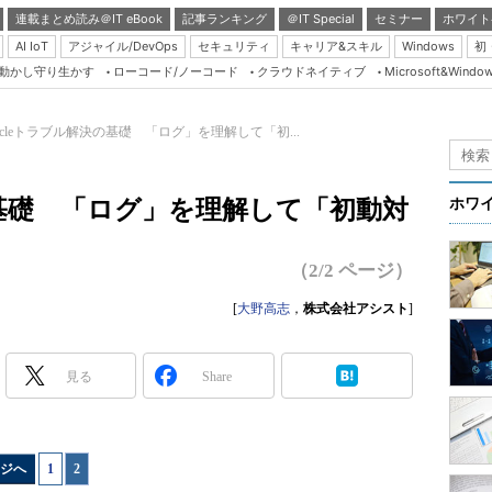
連載まとめ読み＠IT eBook
記事ランキング
＠IT Special
セミナー
ホワイト
AI IoT
アジャイル/DevOps
セキュリティ
キャリア&スキル
Windows
初
り動かし守り生かす
ローコード/ノーコード
クラウドネイティブ
Microsoft&Windo
Server & Storage
HTML5 + UX
racleトラブル解決の基礎 「ログ」を理解して「初...
Smart & Social
Coding Edge
決の基礎 「ログ」を理解して「初動対
ホワ
Java Agile
Database Expert
（2/2 ページ）
Linux ＆ OSS
[
大野高志
，
株式会社アシスト
]
Master of IP Networ
Security & Trust
見る
Share
Test & Tools
Insider.NET
ジへ
1
|
2
ブログ