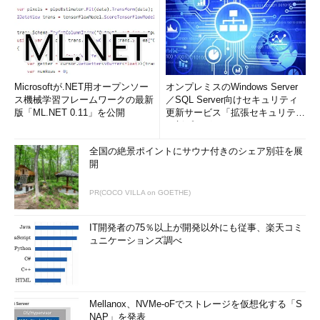
Microsoftが.NET用オープンソー
オンプレミスのWindows Server
ス機械学習フレームワークの最新
／SQL Server向けセキュリティ
版「ML.NET 0.11」を公開
更新サービス「拡張セキュリティ
更新プログ...
全国の絶景ポイントにサウナ付きのシェア別荘を展
開
PR(COCO VILLA on GOETHE)
IT開発者の75％以上が開発以外にも従事、楽天コミ
ュニケーションズ調べ
Mellanox、NVMe-oFでストレージを仮想化する「S
NAP」を発表