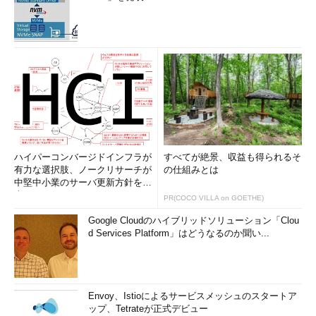
ハイパーコンバージドインフラが
すべてが絶景、収益も得られるそ
有力な選択肢、ノークリサーチが
の仕組みとは
中堅中小業のサーバ更新方針を調
査
PR(COCO VILLA on GOETHE)
Google Cloudのハイブリッドソリューション「Clou
d Services Platform」はどうなるのか聞い...
Envoy、Istioによるサービスメッシュのスタートア
ップ、Tetrateが正式デビュー