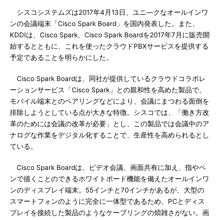
シスコシステムズは2017年4月13日、ユニ―クなオールインワ
ンの会議端末「Cisco Spark Board」を国内発表した。また、
KDDIは、Cisco Spark、Cisco Spark Boardを2017年7月に販売開
始するとともに、これを使ったクラウドPBXサービスを提供する
予定であることを明らかにした。
Cisco Spark Boardは、同社が提供しているクラウドコラボレ
ーションサービス「Cisco Spark」との親和性を高めた製品で、
モバイル端末とのペアリングなどにより、会議にまつわる面倒を
排除しようとしている点が大きな特徴。シスコでは、「働き方改
革のためには会議の改革が必要」とし、この製品では会議中のア
ナログな作業をデジタル化することで、生産性を高められるとし
ている。
Cisco Spark Boardは、ビデオ会議、画面共有に加え、指やペ
ンで描くことのできるホワイトボード機能を備えたオールインワ
ンのディスプレイ端末。55インチと70インチがあるが、大型の
スマートフォンのように完全に一体型であるため、PCとディス
プレイを接続した製品のようなケーブリングの煩雑さがない。画