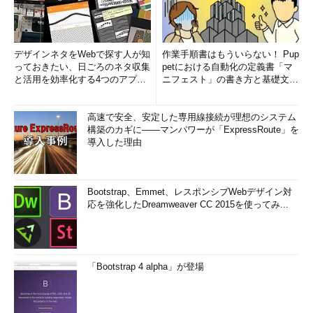
デザインネタをWebで探す人が知
作業手順書はもういらない！ Pup
っておきたい、日ごろのネタ収集
petにおける自動化の定義書「マ
と活用を効率化する4つのアプリ
ニフェスト」の書き方と基礎文法
(1/3)
まとめ (1/5)
高速で安全、安定した専用線接続が理想のシステム
構築のカギに――マンパワーが「ExpressRoute」を
導入した理由
Bootstrap、Emmet、レスポンシブWebデザイン対
応を強化したDreamweaver CC 2015を使ってみ...
「Bootstrap 4 alpha」が登場