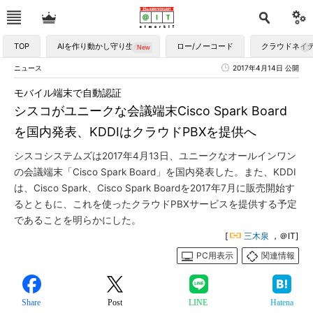
TOP
AIを作り動かし守り生かす
ロー/ノーコード
クラウドネイ
ニュース
2017年4月14日 公開
モバイル端末で自動認証
シスコがユニークな会議端末Cisco Spark Board
を国内発表、KDDIはクラウドPBXを提供へ
シスコシステムズは2017年4月13日、ユニークなオールインワン
の会議端末「Cisco Spark Board」を国内発表した。また、KDDI
は、Cisco Spark、Cisco Spark Boardを2017年7月に販売開始す
るとともに、これを使ったクラウドPBXサービスを提供する予定
であることを明らかにした。
[
三木泉
，＠IT]
PC用表示
関連情報
Share
Post
LINE
Hatena