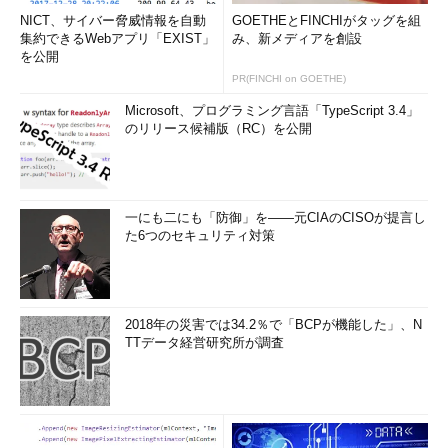
NICT、サイバー脅威情報を自動
GOETHEとFINCHIがタッグを組
集約できるWebアプリ「EXIST」
み、新メディアを創設
を公開
PR(FINCHI on GOETHE)
Microsoft、プログラミング言語「TypeScript 3.4」
のリリース候補版（RC）を公開
一にも二にも「防御」を――元CIAのCISOが提言し
た6つのセキュリティ対策
2018年の災害では34.2％で「BCPが機能した」、N
TTデータ経営研究所が調査