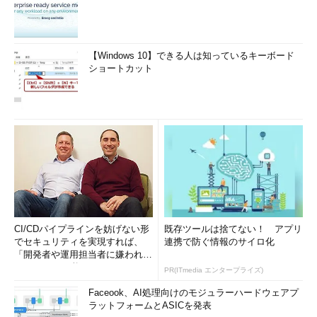
【Windows 10】できる人は知っているキーボード
ショートカット
CI/CDパイプラインを妨げない形
既存ツールは捨てない！ アプリ
でセキュリティを実現すれば、
連携で防ぐ情報のサイロ化
「開発者や運用担当者に嫌われな
いWAF」は可能か
PR(ITmedia エンタープライズ)
Faceook、AI処理向けのモジュラーハードウェアプ
ラットフォームとASICを発表