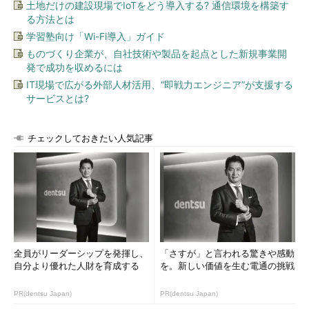
土地だけの建設現場でIoTをどう導入する? 通信環境を構築す
る方法とは
学習塾向け「Wi-Fi導入」ガイド
ものづくり企業が、自社技術や製品を起点とした新規事業開
発で成功を収めるには
IT現場で広がる外部人材活用、“即戦力エンジニア”が支援する
サービスとは?
チェックしておきたい人気記事
全員がリーダーシップを発揮し、
「さすが」と言われる驚きや感動
自分より優れた人財を育成する
を。新しい価値を生む電通の挑戦
PR(dentsu Japan)
PR(dentsu Japan)