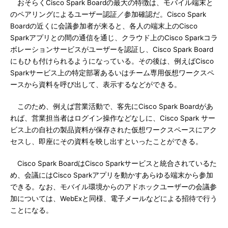
おそらくCisco Spark Boardの最大の特徴は、モバイル端末と
のペアリングによるユーザー認証／参加確認だ。Cisco Spark
Boardの近くに会議参加者が来ると、各人の端末上のCisco
Sparkアプリとの間の通信を通じ、クラウド上のCisco Sparkコラ
ボレーションサービスがユーザーを認証し、Cisco Spark Board
にもひも付けられるようになっている。その後は、例えばCisco
Sparkサービス上の特定部署あるいはチーム専用仮想ワークスペ
ースから資料を呼び出して、表示するなどができる。
このため、例えば営業活動で、客先にCisco Spark Boardがあ
れば、営業担当者はログイン操作などなしに、Cisco Spark サー
ビス上の自社の製品資料が保存された仮想ワークスペースにアク
セスし、即座にその資料を映し出すといったことができる。
Cisco Spark BoardはCisco Sparkサービスと統合されているた
め、会議にはCisco Sparkアプリを動かすあらゆる端末から参加
できる。なお、モバイル環境からのアドホックユーザーの会議参
加については、WebExと同様、電子メールなどによる招待で行う
ことになる。