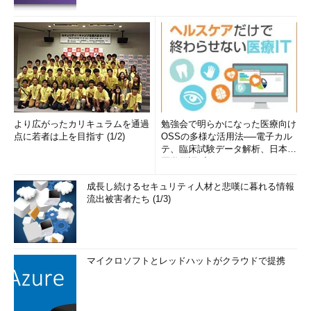
より広がったカリキュラムを通過
勉強会で明らかになった医療向け
点に若者は上を目指す (1/2)
OSSの多様な活用法──電子カル
テ、臨床試験データ解析、日本語
医学用語プラットフォーム、画...
成長し続けるセキュリティ人材と悲嘆に暮れる情報
流出被害者たち (1/3)
マイクロソフトとレッドハットがクラウドで提携