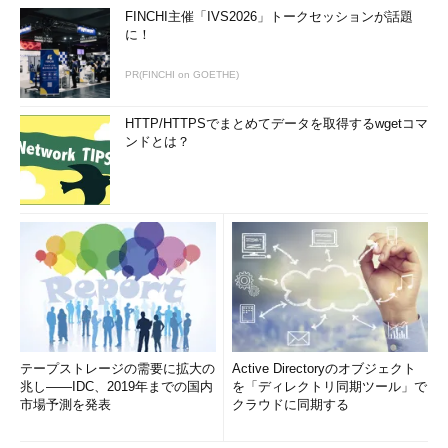
FINCHI主催「IVS2026」トークセッションが話題
に！
PR(FINCHI on GOETHE)
HTTP/HTTPSでまとめてデータを取得するwgetコマ
ンドとは？
テープストレージの需要に拡大の
Active Directoryのオブジェクト
兆し――IDC、2019年までの国内
を「ディレクトリ同期ツール」で
市場予測を発表
クラウドに同期する