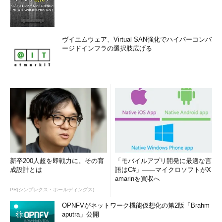
ヴイエムウェア、Virtual SAN強化でハイパーコンバ
ージドインフラの選択肢広げる
新卒200人超を即戦力に。その育
「モバイルアプリ開発に最適な言
成設計とは
語はC#」――マイクロソフトがX
amarinを買収へ
PR(シンプレクス・ホールディングス)
OPNFVがネットワーク機能仮想化の第2版「Brahm
aputra」公開