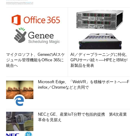
マイクロソフト、GeneeのAIスケ
AI／ディープラーニングに特化、
ジュール管理機能をOffice 365に
GPUサーバ続々──HPEとIBMが
統合へ
新製品を発表
Microsoft Edge、「WebVR」を積極サポートへ──F
irefox／Chromeなどと共同で
NECとGE、産業IoT分野で包括的提携 第4次産業
革命を見据え