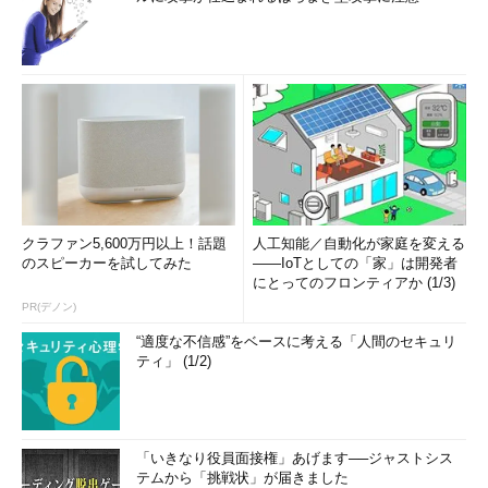
クラファン5,600万円以上！話題
人工知能／自動化が家庭を変える
のスピーカーを試してみた
――IoTとしての「家」は開発者
にとってのフロンティアか (1/3)
PR(デノン)
“適度な不信感”をベースに考える「人間のセキュリ
ティ」 (1/2)
「いきなり役員面接権」あげます──ジャストシス
テムから「挑戦状」が届きました