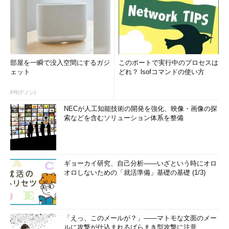
部屋を一瞬で没入空間にするガジ
このポートで実行中のプロセスは
ェット
どれ？ lsofコマンドの使い方
PR(デノン)
NECが人工知能技術の開発を強化、映像・画像の探
索などを含むソリューション体系を整備
ギョーカイ研究、自己分析――いざという時にオロ
オロしないための「就活準備」基礎の基礎 (1/3)
「えっ、このメールが？」――マトモな文面のメー
ルに攻撃が仕込まれるばらまき型攻撃に注意