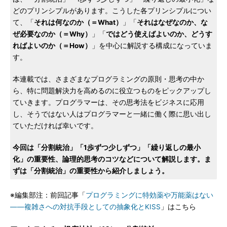
どのプリンシプルがあります。こうした各プリンシプルについ
て、「
それは何なのか（＝What）
」「
それはなぜなのか、な
ぜ必要なのか（＝Why）
」「
ではどう使えばよいのか、どうす
ればよいのか（＝How）
」を中心に解説する構成になっていま
す。
本連載では、さまざまなプログラミングの原則・思考の中か
ら、特に問題解決力を高めるのに役立つものをピックアップし
ていきます。プログラマーは、その思考法をビジネスに応用
し、そうではない人はプログラマーと一緒に働く際に思い出し
ていただければ幸いです。
今回は「分割統治」「1歩ずつ少しずつ」「繰り返しの最小
化」の重要性、論理的思考のコツなどについて解説します。ま
ずは「分割統治」の重要性から紹介しましょう。
※編集部注：前回記事「
プログラミングに特効薬や万能薬はない
――複雑さへの対抗手段としての抽象化とKISS
」はこちら