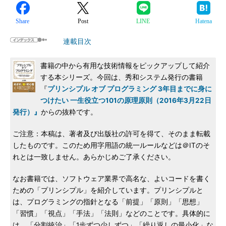
Share
Post
LINE
Hatena
連載目次
書籍の中から有用な技術情報をピックアップして紹介
する本シリーズ。今回は、秀和システム発行の書籍
『
プリンシプル オブ プログラミング 3年目までに身に
つけたい 一生役立つ101の原理原則（2016年3月22日
発行）』
からの抜粋です。
ご注意：本稿は、著者及び出版社の許可を得て、そのまま転載
したものです。このため用字用語の統一ルールなどは＠ITのそ
れとは一致しません。あらかじめご了承ください。
なお書籍では、ソフトウェア業界で高名な、よいコードを書く
ための「プリンシプル」を紹介しています。プリンシプルと
は、プログラミングの指針となる「前提」「原則」「思想」
「習慣」「視点」「手法」「法則」などのことです。具体的に
は、「分割統治」「1歩ずつ少しずつ」「繰り返しの最小化」な