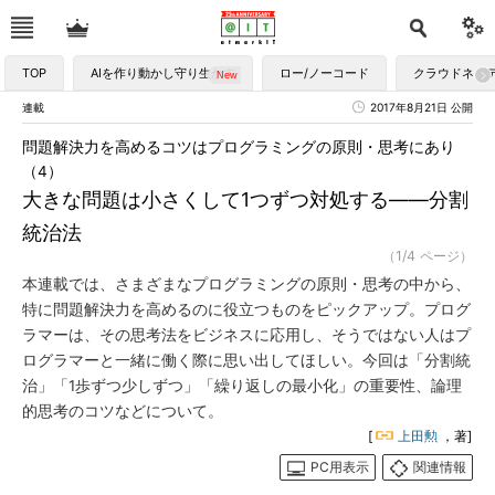
TOP
AIを作り動かし守り生かす
ロー/ノーコード
クラウドネイ
連載
2017年8月21日 公開
問題解決力を高めるコツはプログラミングの原則・思考にあり
（4）
大きな問題は小さくして1つずつ対処する――分割
統治法
（1/4 ページ）
本連載では、さまざまなプログラミングの原則・思考の中から、
特に問題解決力を高めるのに役立つものをピックアップ。プログ
ラマーは、その思考法をビジネスに応用し、そうではない人はプ
ログラマーと一緒に働く際に思い出してほしい。今回は「分割統
治」「1歩ずつ少しずつ」「繰り返しの最小化」の重要性、論理
的思考のコツなどについて。
[
上田勲
，著]
PC用表示
関連情報