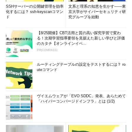
SSHサーバーの公開鍵管理を効率
文系と理系の知恵を生かす――東
化するには？ ssh-keyscanコマン
京大学がサイバーセキュリティ研
ド
究グループを始動
【8/25開催】CBT活用と質の高い探究学習で変わ
る！次期学習指導要領を見据えた新しい学びと評価
のカタチ【オンラインイベ...
PR(COMPASS)
ルーティングテーブルの設定をテストするには？ ro
uteコマンド
ヴイエムウェアが「EVO SDDC」発表、あらためて
「ハイパーコンバージドインフラ」とは (1/2)