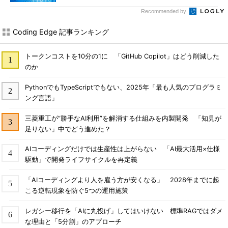
Recommended by
Coding Edge 記事ランキング
トークンコストを10分の1に 「GitHub Copilot」はどう削減した
のか
PythonでもTypeScriptでもない、2025年「最も人気のプログラミ
ング言語」
三菱重工が“勝手なAI利用”を解消する仕組みを内製開発 「知見が
足りない」中でどう進めた？
AIコーディングだけでは生産性は上がらない 「AI最大活用×仕様
駆動」で開発ライフサイクルを再定義
「AIコーディングより人を雇う方が安くなる」 2028年までに起
こる逆転現象を防ぐ5つの運用施策
レガシー移行を「AIに丸投げ」してはいけない 標準RAGではダメ
な理由と「5分割」のアプローチ