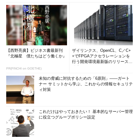
【西野亮廣】ビジネス書最新刊
ザイリンクス、OpenCL、C／C+
『北極星 僕たちはどう働くか』
+でFPGAアクセラレーションを
行う開発環境最新版のリリースを
発表
PR(FINCHI on GOETHE)
未知の脅威に対抗するための「6原則」――ガート
ナー サミットから学ぶ、これからの情報セキュリテ
ィ対策
これだけはやっておきたい！ 基本的なサーバー管理
に役立つグループポリシー設定