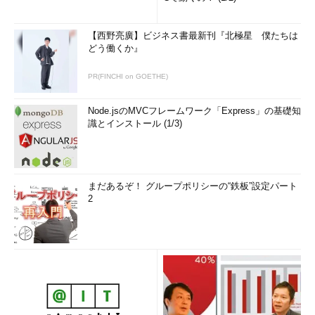
【西野亮廣】ビジネス書最新刊『北極星 僕たちは
どう働くか』
PR(FINCHI on GOETHE)
Node.jsのMVCフレームワーク「Express」の基礎知
識とインストール (1/3)
まだあるぞ！ グループポリシーの“鉄板”設定パート
2