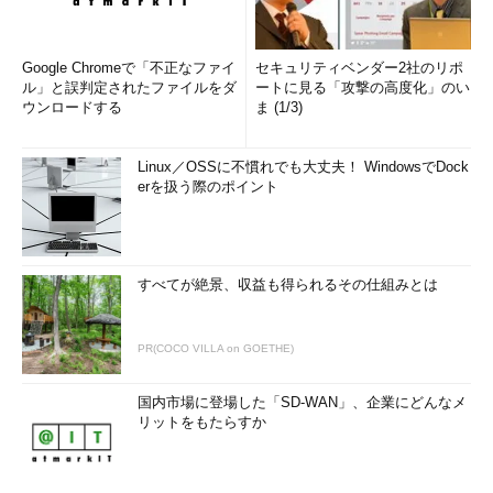
Google Chromeで「不正なファイ
セキュリティベンダー2社のリポ
ル」と誤判定されたファイルをダ
ートに見る「攻撃の高度化」のい
ウンロードする
ま (1/3)
Linux／OSSに不慣れでも大丈夫！ WindowsでDock
erを扱う際のポイント
すべてが絶景、収益も得られるその仕組みとは
PR(COCO VILLA on GOETHE)
国内市場に登場した「SD-WAN」、企業にどんなメ
リットをもたらすか