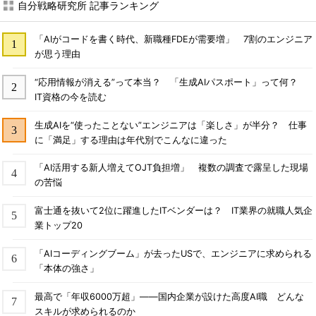
自分戦略研究所 記事ランキング
「AIがコードを書く時代、新職種FDEが需要増」 7割のエンジニア
が思う理由
“応用情報が消える”って本当？ 「生成AIパスポート」って何？
IT資格の今を読む
生成AIを“使ったことない”エンジニアは「楽しさ」が半分？ 仕事
に「満足」する理由は年代別でこんなに違った
「AI活用する新人増えてOJT負担増」 複数の調査で露呈した現場
の苦悩
富士通を抜いて2位に躍進したITベンダーは？ IT業界の就職人気企
業トップ20
「AIコーディングブーム」が去ったUSで、エンジニアに求められる
「本体の強さ」
最高で「年収6000万超」――国内企業が設けた高度AI職 どんな
スキルが求められるのか