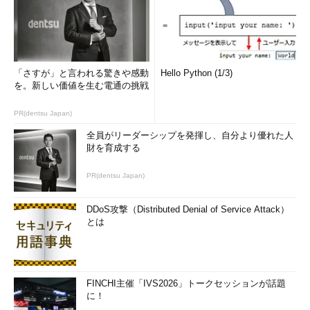
「さすが」と言われる驚きや感動
Hello Python (1/3)
を。新しい価値を生む電通の挑戦
PR(dentsu Japan)
全員がリーダーシップを発揮し、自分より優れた人
財を育成する
PR(dentsu Japan)
DDoS攻撃（Distributed Denial of Service Attack）
とは
FINCHI主催「IVS2026」トークセッションが話題
に！