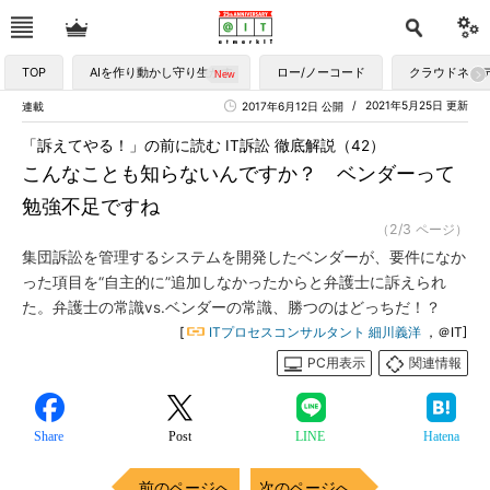
TOP
AIを作り動かし守り生かす
ロー/ノーコード
クラウドネイ
2021年5月25日 更新
連載
2017年6月12日 公開
「訴えてやる！」の前に読む IT訴訟 徹底解説（42）
こんなことも知らないんですか？ ベンダーって
勉強不足ですね
（2/3 ページ）
集団訴訟を管理するシステムを開発したベンダーが、要件になか
った項目を“自主的に”追加しなかったからと弁護士に訴えられ
た。弁護士の常識vs.ベンダーの常識、勝つのはどっちだ！？
[
ITプロセスコンサルタント 細川義洋
，＠IT]
PC用表示
関連情報
Share
Post
LINE
Hatena
前のページへ
次のページへ