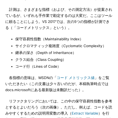
計測は、さまざまな指標（および、その測定方法）が提案され
ているが、いずれも手作業で勘定するのは大変だ。ここはツール
に頼ることにしよう。VS 2017では、次の5つの指標が計測でき
る（「コードメトリックス」という）。
保守容易性指数（Maintainability Index）
サイクロマティック複雑度（Cyclomatic Complexity）
継承の深さ（Depth of Inheritance）
クラス結合（Class Coupling）
コード行（Lines of Code）
各指標の意味は、MSDNの「
コード メトリックス値
」をご覧
いただきたい（この文書は少々古いのだが、本稿執筆時点では
docs.microsoftにある最新版は未翻訳だった）。
リファクタリングにおいては、この中の保守容易性指数を参考
とするとよいだろう（次の画像）。ただし、例えば、コードを読
みやすくするための説明用変数の導入（
Extract Variable
）を行