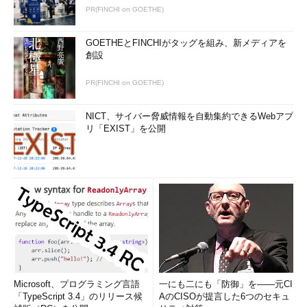
PR(FINCHI on GOETHE)
GOETHEとFINCHIがタッグを組み、新メディアを
創設
PR(FINCHI on GOETHE)
NICT、サイバー脅威情報を自動集約できるWebアプ
リ「EXIST」を公開
Microsoft、プログラミング言語
一にも二にも「防御」を――元CI
「TypeScript 3.4」のリリース候
AのCISOが提言した6つのセキュ