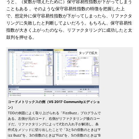
うと、（変数が増えたために）保守容易性指数が下がってしまう
こともある 。そのような保守容易性指数の特徴を把握した上
で、想定外に保守容易性指数が下がってしまったら、リファクタ
リングに失敗したと判断してよいだろう。もちろん、保守容易性
指数が大きく上がったのなら、リファクタリングに成功したと太
鼓判を押せる。
コードメトリックスの例（VS 2017 Communityエディショ
ン）
TDDの例題によく取り上げられる「FizzBuzz」プログラムで
ある。左側が元のコード、右側がリファクタリング後のコー
ドだ。リファクタリングによってif文の入れ子が解消し、条
件式をメソッドに切り出したことで「3と5の倍数のときは"F
izz Buzz"を、3の倍数のときは"Fizz"を、5の倍数のときは"B