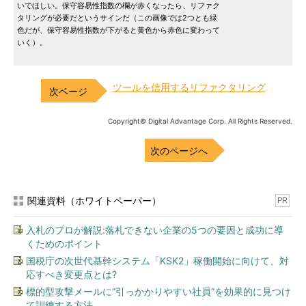
いでほしい。保守容易性指数の欄が赤くなったら、リファク
タリングが必要だというサインだ（この画像では2つとも緑
色だが、保守容易性指数が下がると黄色から赤色に変わって
いく）。
ツールを信用するリファクタリング
Copyright© Digital Advantage Corp. All Rights Reserved.
次のページへ
関連資料（ホワイトペーパー）
PR
入札のプロが解説:落札できない企業の5つの要因と成功に導
くためのポイント
国税庁の次世代基幹システム「KSK2」稼働開始に向けて、対
応すべき変更点とは?
標的型攻撃メールに“引っかかりやすい社員”を効果的に見つけ
て訓練する方法