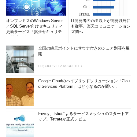
オンプレミスのWindows Server
IT開発者の75％以上が開発以外に
／SQL Server向けセキュリティ
も従事、楽天コミュニケーション
更新サービス「拡張セキュリティ
ズ調べ
更新プログ...
全国の絶景ポイントにサウナ付きのシェア別荘を展
開
PR(COCO VILLA on GOETHE)
Google Cloudのハイブリッドソリューション「Clou
d Services Platform」はどうなるのか聞い...
Envoy、Istioによるサービスメッシュのスタートア
ップ、Tetrateが正式デビュー