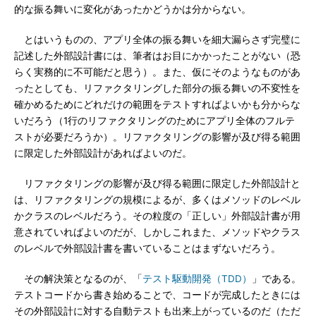
的な振る舞いに変化があったかどうかは分からない。
とはいうものの、アプリ全体の振る舞いを細大漏らさず完璧に
記述した外部設計書には、筆者はお目にかかったことがない（恐
らく実務的に不可能だと思う）。また、仮にそのようなものがあ
ったとしても、リファクタリングした部分の振る舞いの不変性を
確かめるためにどれだけの範囲をテストすればよいかも分からな
いだろう（1行のリファクタリングのためにアプリ全体のフルテ
ストが必要だろうか）。リファクタリングの影響が及び得る範囲
に限定した外部設計があればよいのだ。
リファクタリングの影響が及び得る範囲に限定した外部設計と
は、リファクタリングの規模によるが、多くはメソッドのレベル
かクラスのレベルだろう。その粒度の「正しい」外部設計書が用
意されていればよいのだが、しかしこれまた、メソッドやクラス
のレベルで外部設計書を書いていることはまずないだろう。
その解決策となるのが、「
テスト駆動開発（TDD）
」である。
テストコードから書き始めることで、コードが完成したときには
その外部設計に対する自動テストも出来上がっているのだ（ただ