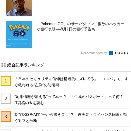
「Pokemon GO」のサーバダウン、複数のハッカー
が犯行表明──8月1日の犯行予告も
Recommended by
総合記事ランキング
「日本のセキュリティ信仰は構造的にズレてる」 コスパよく、す
ぐ救われる“左側”の防衛術
“応用情報が消える”って本当？ 「生成AIパスポート」って何？
IT資格の今を読む
既存OSSをAIで“一から書き直し”？ 再実装・ライセンス回避が招
く対立と分断