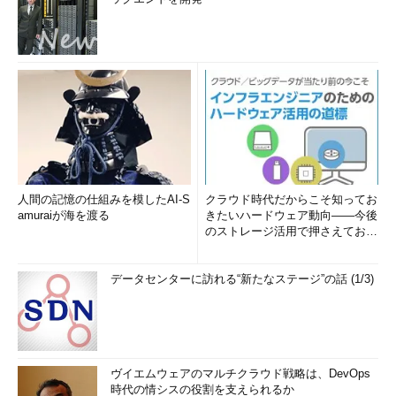
人間の記憶の仕組みを模したAI-S
クラウド時代だからこそ知ってお
amuraiが海を渡る
きたいハードウェア動向――今後
のストレージ活用で押さえておき
たい3つのキーワードとは (1...
データセンターに訪れる“新たなステージ”の話 (1/3)
ヴイエムウェアのマルチクラウド戦略は、DevOps
時代の情シスの役割を支えられるか