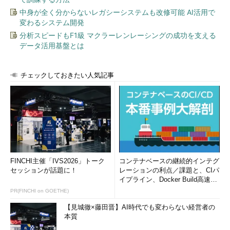
中身が全く分からないレガシーシステムも改修可能 AI活用で
変わるシステム開発
分析スピードもF1級 マクラーレンレーシングの成功を支える
データ活用基盤とは
チェックしておきたい人気記事
FINCHI主催「IVS2026」トーク
コンテナベースの継続的インテグ
セッションが話題に！
レーションの利点／課題と、CIパ
イプライン、Docker Build高速化
のコツ (1/2...
PR(FINCHI on GOETHE)
【見城徹×藤田晋】AI時代でも変わらない経営者の
本質