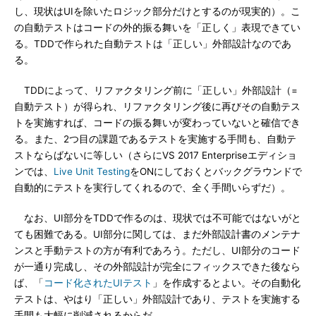
し、現状はUIを除いたロジック部分だけとするのが現実的）。こ
の自動テストはコードの外的振る舞いを「正しく」表現できてい
る。TDDで作られた自動テストは「正しい」外部設計なのであ
る。
TDDによって、リファクタリング前に「正しい」外部設計（=
自動テスト）が得られ、リファクタリング後に再びその自動テス
トを実施すれば、コードの振る舞いが変わっていないと確信でき
る。また、2つ目の課題であるテストを実施する手間も、自動テ
ストならばないに等しい（さらにVS 2017 Enterpriseエディショ
ンでは、
Live Unit Testing
をONにしておくとバックグラウンドで
自動的にテストを実行してくれるので、全く手間いらずだ）。
なお、UI部分をTDDで作るのは、現状では不可能ではないがと
ても困難である。UI部分に関しては、まだ外部設計書のメンテナ
ンスと手動テストの方が有利であろう。ただし、UI部分のコード
が一通り完成し、その外部設計が完全にフィックスできた後なら
ば、「
コード化されたUIテスト
」を作成するとよい。その自動化
テストは、やはり「正しい」外部設計であり、テストを実施する
手間も大幅に削減されるからだ。