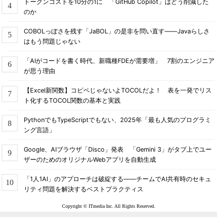
トークンコストを10分の1に 「GitHub Copilot」はどう削減した
のか
COBOLっぽさを残す「JaBOL」の是非を問い直す――Javaらしさ
はもう問題じゃない
「AIがコードを書く時代、新職種FDEが需要増」 7割のエンジニア
が思う理由
【Excel新関数】コピペじゃないよTOCOLだよ！ 表を一発でリス
ト化するTOCOL関数の基本と実践
PythonでもTypeScriptでもない、2025年「最も人気のプログラミ
ング言語」
Google、AIブラウザ「Disco」発表 「Gemini 3」がタブ上でユー
ザーのためのオリジナルWebアプリを自動生成
「1人1AI」のアプローチは破綻する――チームでAI共有時のセキュ
リティ問題を解決するベストプラクティス
Copyright © ITmedia Inc. All Rights Reserved.