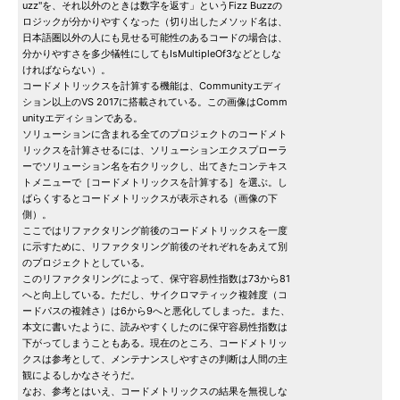
uzz"を、それ以外のときは数字を返す」というFizz Buzzの
ロジックが分かりやすくなった（切り出したメソッド名は、
日本語圏以外の人にも見せる可能性のあるコードの場合は、
分かりやすさを多少犠牲にしてもIsMultipleOf3などとしな
ければならない）。
コードメトリックスを計算する機能は、Communityエディ
ション以上のVS 2017に搭載されている。この画像はComm
unityエディションである。
ソリューションに含まれる全てのプロジェクトのコードメト
リックスを計算させるには、ソリューションエクスプローラ
ーでソリューション名を右クリックし、出てきたコンテキス
トメニューで［コードメトリックスを計算する］を選ぶ。し
ばらくするとコードメトリックスが表示される（画像の下
側）。
ここではリファクタリング前後のコードメトリックスを一度
に示すために、リファクタリング前後のそれぞれをあえて別
のプロジェクトとしている。
このリファクタリングによって、保守容易性指数は73から81
へと向上している。ただし、サイクロマティック複雑度（コ
ードパスの複雑さ）は6から9へと悪化してしまった。また、
本文に書いたように、読みやすくしたのに保守容易性指数は
下がってしまうこともある。現在のところ、コードメトリッ
クスは参考として、メンテナンスしやすさの判断は人間の主
観によるしかなさそうだ。
なお、参考とはいえ、コードメトリックスの結果を無視しな