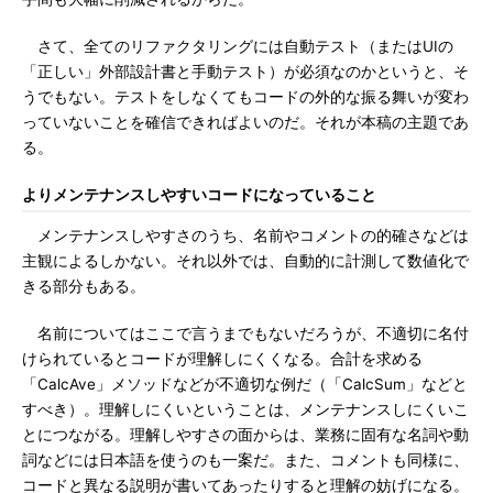
さて、全てのリファクタリングには自動テスト（またはUIの
「正しい」外部設計書と手動テスト）が必須なのかというと、そ
うでもない。テストをしなくてもコードの外的な振る舞いが変わ
っていないことを確信できればよいのだ。それが本稿の主題であ
る。
よりメンテナンスしやすいコードになっていること
メンテナンスしやすさのうち、名前やコメントの的確さなどは
主観によるしかない。それ以外では、自動的に計測して数値化で
きる部分もある。
名前についてはここで言うまでもないだろうが、不適切に名付
けられているとコードが理解しにくくなる。合計を求める
「CalcAve」メソッドなどが不適切な例だ（「CalcSum」などと
すべき）。理解しにくいということは、メンテナンスしにくいこ
とにつながる。理解しやすさの面からは、業務に固有な名詞や動
詞などには日本語を使うのも一案だ。また、コメントも同様に、
コードと異なる説明が書いてあったりすると理解の妨げになる。