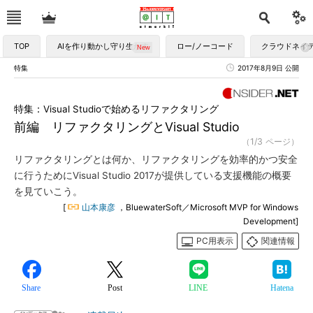
TOP
AIを作り動かし守り生かす
ロー/ノーコード
クラウドネイ
特集
2017年8月9日 公開
特集：Visual Studioで始めるリファクタリング
前編 リファクタリングとVisual Studio
（1/3 ページ）
リファクタリングとは何か、リファクタリングを効率的かつ安全
に行うためにVisual Studio 2017が提供している支援機能の概要
を見ていこう。
[
山本康彦
，BluewaterSoft／Microsoft MVP for Windows
Development]
PC用表示
関連情報
Share
Post
LINE
Hatena