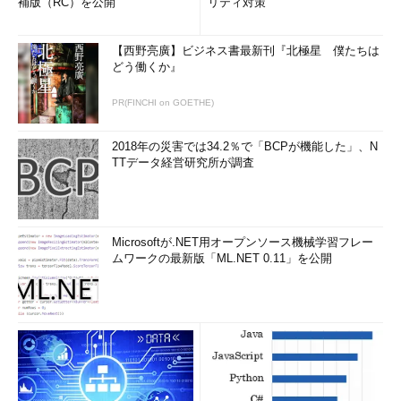
補版（RC）を公開
リティ対策
【西野亮廣】ビジネス書最新刊『北極星 僕たちは
どう働くか』
PR(FINCHI on GOETHE)
2018年の災害では34.2％で「BCPが機能した」、N
TTデータ経営研究所が調査
Microsoftが.NET用オープンソース機械学習フレー
ムワークの最新版「ML.NET 0.11」を公開