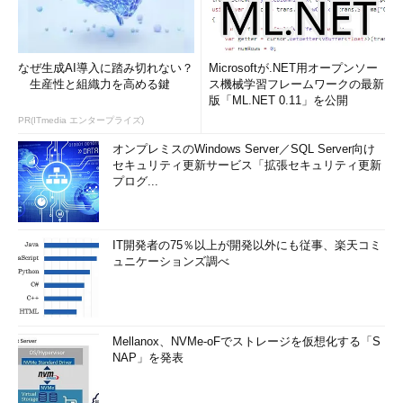
なぜ生成AI導入に踏み切れない？
Microsoftが.NET用オープンソー
生産性と組織力を高める鍵
ス機械学習フレームワークの最新
版「ML.NET 0.11」を公開
PR(ITmedia エンタープライズ)
オンプレミスのWindows Server／SQL Server向け
セキュリティ更新サービス「拡張セキュリティ更新
プログ...
IT開発者の75％以上が開発以外にも従事、楽天コミ
ュニケーションズ調べ
Mellanox、NVMe-oFでストレージを仮想化する「S
NAP」を発表