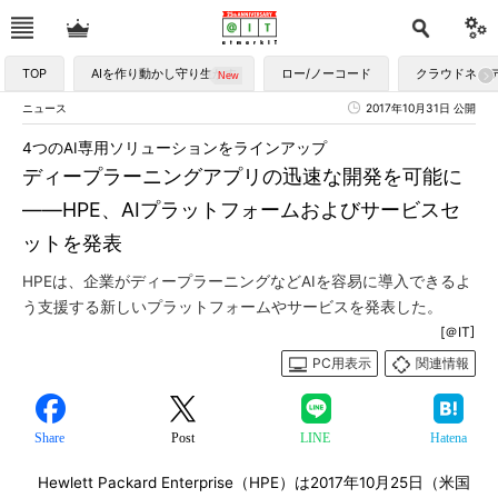
TOP
AIを作り動かし守り生かす
ロー/ノーコード
クラウドネイ
ニュース
2017年10月31日 公開
4つのAI専用ソリューションをラインアップ
ディープラーニングアプリの迅速な開発を可能に
――HPE、AIプラットフォームおよびサービスセ
ットを発表
HPEは、企業がディープラーニングなどAIを容易に導入できるよ
う支援する新しいプラットフォームやサービスを発表した。
[＠IT]
PC用表示
関連情報
Share
Post
LINE
Hatena
Hewlett Packard Enterprise（HPE）は2017年10月25日（米国