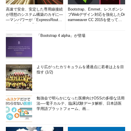
高速で安全、安定した専用線接続
Bootstrap、Emmet、レスポンシ
が理想のシステム構築のカギに―
ブWebデザイン対応を強化したDr
―マンパワーが「ExpressRout
eamweaver CC 2015を使って
e」を導入した理由
み...
「Bootstrap 4 alpha」が登場
より広がったカリキュラムを通過点に若者は上を目
指す (1/2)
勉強会で明らかになった医療向けOSSの多様な活用
法──電子カルテ、臨床試験データ解析、日本語医
学用語プラットフォーム、画...