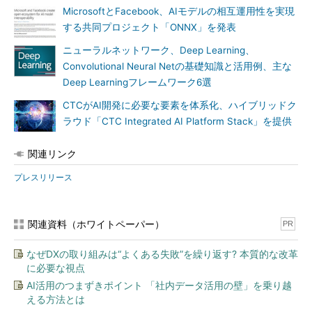
ープラーニングインフラの導入、スケーリング、最適化に向けた
MicrosoftとFacebook、AIモデルの相互運用性を実現
個別のアプローチを必要としている。われわれHPEは、業界をリ
する共同プロジェクト「ONNX」を発表
ードするインフラポートフォリオ、AIノウハウ、ワールドクラス
ニューラルネットワーク、Deep Learning、
の研究、パートナーエコシステムを通じて、顧客のAI活用を支援
Convolutional Neural Netの基礎知識と活用例、主な
していく」
Deep Learningフレームワーク6選
CTCがAI開発に必要な要素を体系化、ハイブリッドク
ラウド「CTC Integrated AI Platform Stack」を提供
関連リンク
プレスリリース
関連資料（ホワイトペーパー）
PR
なぜDXの取り組みは“よくある失敗”を繰り返す? 本質的な改革
に必要な視点
AI活用のつまずきポイント 「社内データ活用の壁」を乗り越
える方法とは