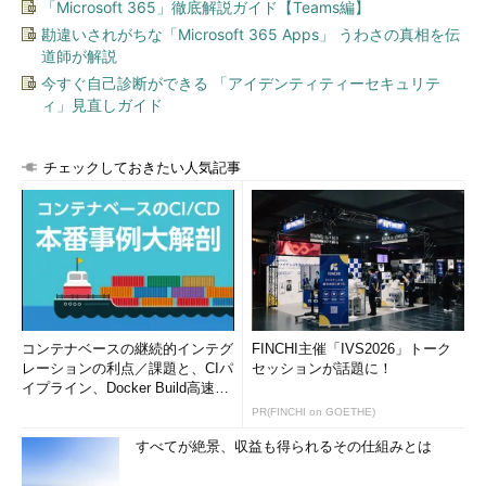
「Microsoft 365」徹底解説ガイド【Teams編】
勘違いされがちな「Microsoft 365 Apps」 うわさの真相を伝
道師が解説
今すぐ自己診断ができる 「アイデンティティーセキュリテ
ィ」見直しガイド
チェックしておきたい人気記事
コンテナベースの継続的インテグ
FINCHI主催「IVS2026」トーク
レーションの利点／課題と、CIパ
セッションが話題に！
イプライン、Docker Build高速化
のコツ (1/2...
PR(FINCHI on GOETHE)
すべてが絶景、収益も得られるその仕組みとは