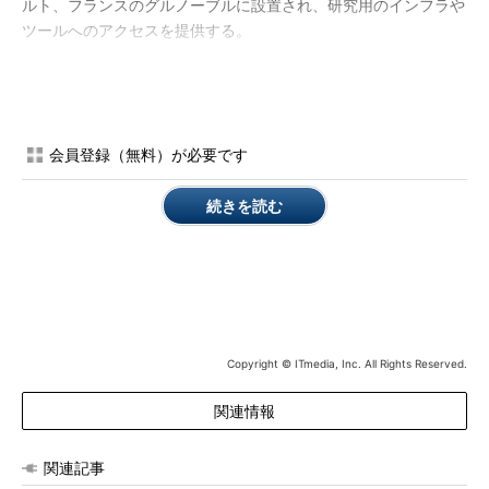
ルト、フランスのグルノーブルに設置され、研究用のインフラや
ツールへのアクセスを提供する。
Enhanced HPE Center of Excellence（CoE）
IT部門やデータサイエンティストが、ディープラーニングアプ
リケーションの高速化や、ディープラーニングプロジェクトの短
会員登録（無料）が必要です
期的なROI（投資対効果）向上を実現できるように支援する。ま
たHPEシステム上で、NVIDIA GPUをはじめとした最新の技術や
続きを読む
ノウハウを一部の顧客に提供する。Enhanced HPE CoEは現在、
ヒューストン、パロアルト、日本の東京、インドのバンガロー
ル、グルノーブルの5カ所に設置されている。
HPEのAI事業担当バイスプレジデントを務めるパンカジ・ゴヤ
ル氏は、同社のAIへの取り組み姿勢を次のように説明している。
Copyright © ITmedia, Inc. All Rights Reserved.
「今日の世界では膨大な量のデータが日々生成されており、デ
関連情報
ィープラーニングは、こうしたデータからインテリジェンスを引
き出すのに役立つ。だが、あらゆるニーズに対応できる単一のソ
関連記事
リューションはない。各企業は固有のニーズを持っており、ディ