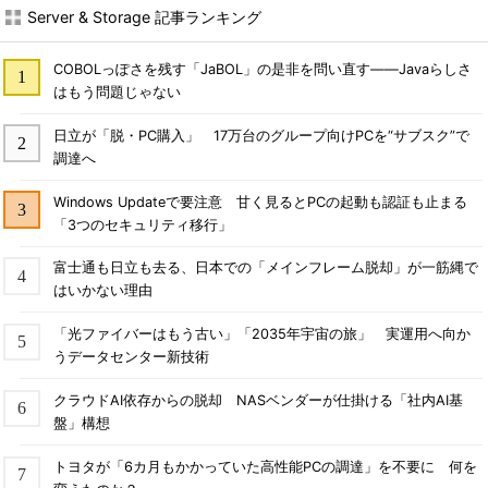
Server & Storage 記事ランキング
COBOLっぽさを残す「JaBOL」の是非を問い直す――Javaらしさ
はもう問題じゃない
日立が「脱・PC購入」 17万台のグループ向けPCを“サブスク”で
調達へ
Windows Updateで要注意 甘く見るとPCの起動も認証も止まる
「3つのセキュリティ移行」
富士通も日立も去る、日本での「メインフレーム脱却」が一筋縄で
はいかない理由
「光ファイバーはもう古い」「2035年宇宙の旅」 実運用へ向か
うデータセンター新技術
クラウドAI依存からの脱却 NASベンダーが仕掛ける「社内AI基
盤」構想
トヨタが「6カ月もかかっていた高性能PCの調達」を不要に 何を