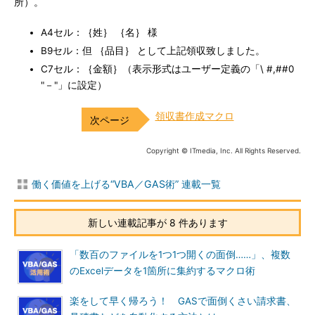
所）。
A4セル：｛姓｝ ｛名｝ 様
B9セル：但 ｛品目｝ として上記領収致しました。
C7セル：｛金額｝（表示形式はユーザー定義の「\ #,##0
"－"」に設定）
領収書作成マクロ
Copyright © ITmedia, Inc. All Rights Reserved.
働く価値を上げる“VBA／GAS術” 連載一覧
新しい連載記事が 8 件あります
「数百のファイルを1つ1つ開くの面倒……」、複数
のExcelデータを1箇所に集約するマクロ術
楽をして早く帰ろう！ GASで面倒くさい請求書、