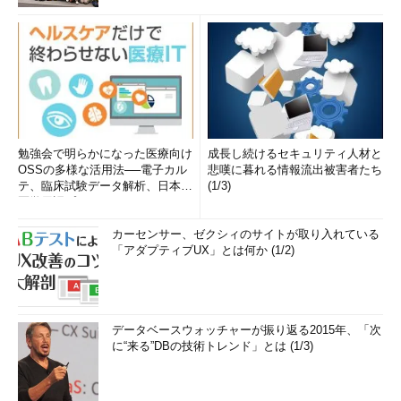
勉強会で明らかになった医療向け
成長し続けるセキュリティ人材と
OSSの多様な活用法──電子カル
悲嘆に暮れる情報流出被害者たち
テ、臨床試験データ解析、日本語
(1/3)
医学用語プラットフォーム、画...
カーセンサー、ゼクシィのサイトが取り入れている
「アダプティブUX」とは何か (1/2)
データベースウォッチャーが振り返る2015年、「次
に“来る”DBの技術トレンド」とは (1/3)