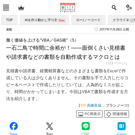
TOP
AIを作り動かし守り生かす
ロー/ノーコード
クラウドネイ
連載
2017年11月28日 公開
働く価値を上げる“VBA／GAS術”（5）
一石二鳥で時間に余裕が！――面倒くさい見積書
や請求書などの書類を自動作成するマクロとは
（1/3 ページ）
見積書や請求書、経費精算書などのさまざまな書類をExcelで作
成している人は少なくありません。その書類を手で入力したりコ
ピー＆ペーストで作成したりしていては、人為的なミスが起こ
り、時間がかかってしまいます。今回はVBAで書類を作成する方
法を紹介します。
[
高橋宣成
，プランノーツ]
PC用表示
関連情報
Share
Post
LINE
Hatena