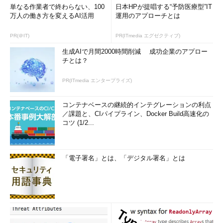
単なる作業者で終わらない、100
日本HPが提唱する“予防医療型”IT
万人の働き方を変えるAI活用
運用のアプローチとは
PR(＠IT)
PR(ITmedia エグゼクティブ)
生成AIで月間2000時間削減 成功企業のアプロー
チとは？
PR(ITmedia エンタープライズ)
コンテナベースの継続的インテグレーションの利点
／課題と、CIパイプライン、Docker Build高速化の
コツ (1/2...
「電子署名」とは、「デジタル署名」とは