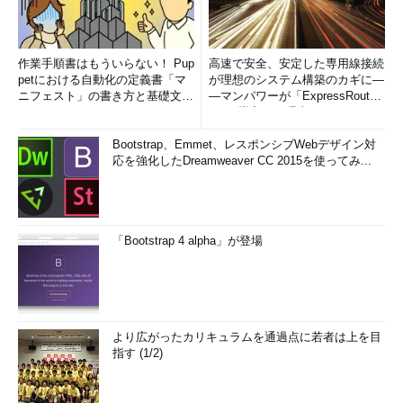
作業手順書はもういらない！ Pup
高速で安全、安定した専用線接続
petにおける自動化の定義書「マ
が理想のシステム構築のカギに―
ニフェスト」の書き方と基礎文法
―マンパワーが「ExpressRout
まとめ (1/5)
e」を導入した理由
Bootstrap、Emmet、レスポンシブWebデザイン対
応を強化したDreamweaver CC 2015を使ってみ...
「Bootstrap 4 alpha」が登場
より広がったカリキュラムを通過点に若者は上を目
指す (1/2)