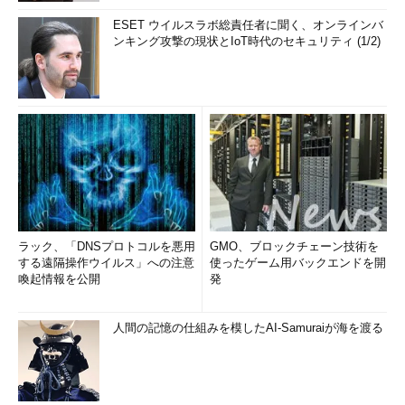
ESET ウイルスラボ総責任者に聞く、オンラインバ
ンキング攻撃の現状とIoT時代のセキュリティ (1/2)
ラック、「DNSプロトコルを悪用
GMO、ブロックチェーン技術を
する遠隔操作ウイルス」への注意
使ったゲーム用バックエンドを開
喚起情報を公開
発
人間の記憶の仕組みを模したAI-Samuraiが海を渡る