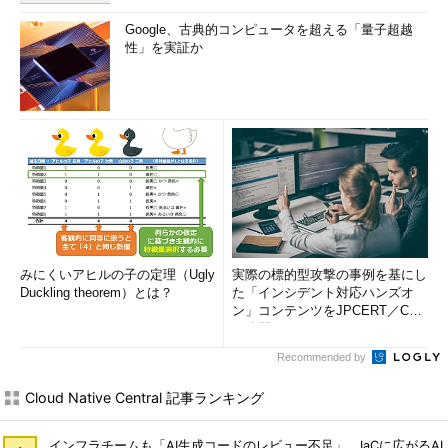
Google、古典的コンピュータを超える「量子超越
性」を実証か
みにくいアヒルの子の定理（Ugly
実際の標的型攻撃の事例を基にし
Duckling theorem）とは？
た「インシデント対応ハンズオ
ン」コンテンツをJPCERT／CC
が公開
Recommended by
Cloud Native Central 記事ランキング
インフラチームも「AI生成コードのレビュー不足」 IaCに広がるAI