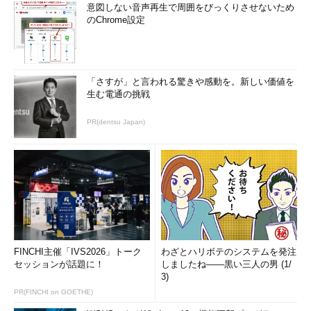
意図しない音声再生で周囲をびっくりさせないため
Cloud AutoMLでは、Google Cloudとしての「最適解」が提示
のChrome設定
される。基本的にはブラックボックスだ。モデルの精度について
は、Google Cloudを信じるしかない。Google Cloudは、「より
少量のデータ」で「より高い精度」が実現できているとしている
「さすが」と言われる驚きや感動を。新しい価値を
が、数値に基づく言及はない。
生む電通の挑戦
コストについても、現在のところは「Google Cloudを信じる」
PR(dentsu Japan)
しかなさそうだ。課金は、利用したリソース量に基づくという。
では、「最適な」モデルが自動的に構築される際に、どれくらい
のリソースが使われるのか。これはやってみるまで分からない。
同社は、アルファ段階であるため、料金体系については顧客と共
に検討していくとも答えている。
今回提供開始したのは画像認識機能だが、今後他のサービスに
つながっていくという。例えばVideo Intelligence APIに適用され
FINCHI主催「IVS2026」トーク
わざとハリボテのシステムを発注
れば、監視カメラ映像の分析や、映像コンテンツの（例えば番組
セッションが話題に！
しましたね――黒い三人の男 (1/
に登場する人物の）タグ付けに、効果を発揮することが考えられ
3)
る。
PR(FINCHI on GOETHE)