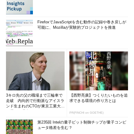
FirefoxでJavaScriptを含む動作の記録や巻き戻しが
可能に、Mozillaが実験的プロジェクトを推進
3キロ先の父の職場まで三輪車で
【西野亮廣】つくりたいものを追
走破 内向的で行動派なアイスラ
求できる環境の作り方とは
ンド生まれのCTOが東京工業大学
を選んだ理由 (1/2)
PR(FINCHI on GOETHE)
第235回 Intelの量子ビット制御チップが量子コンピ
ュータ格差を生む？