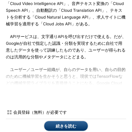
「Cloud Video Intelligence API」、音声テキスト変換の「Cloud
Speech API」、自動翻訳の「Cloud Translation API」、テキス
トを分析する「Cloud Natural Language API」、求人サイトに機
械学習を適用する「Cloud Jobs API」がある。
APIサービスは、文字通りAPIを呼び出すだけで使える。だが、
Googleが自社で指定した認識・分類を実現するために自社で用
意したデータを使って訓練したものであり、ユーザーが得られる
のは汎用的な分類やメタデータにとどまる。
ユーザー／ユーザー組織が、自らのデータを用い、自らの目的
のために機械学習を生かそうと思うと、現状ではTensorFlowな
どの機械学習ライブラリを直接使うことになる。Google Cloud
では、TensorFlowホスティングサービスとしてCloud ML Engine
を提供している。Cloud ML Engineは、機械学習を実行しやすく
するツールを備えているものの、「データの投入」「モデルの設
計」「モデル（パラメーター）のチューニング」「評価」といっ
会員登録（無料）が必要です
た作業をユーザー自身が繰り返し実行する必要がある点は変わら
ない。
続きを読む