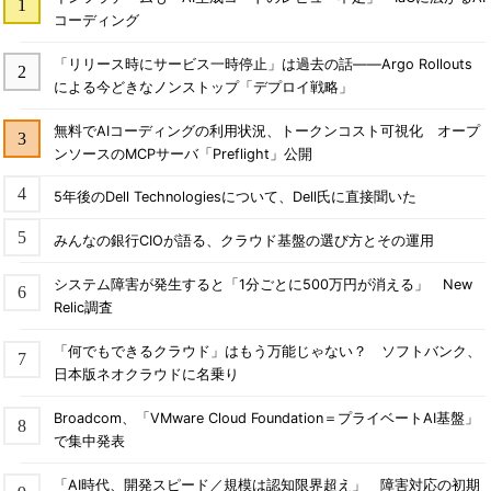
コーディング
「リリース時にサービス一時停止」は過去の話――Argo Rollouts
による今どきなノンストップ「デプロイ戦略」
無料でAIコーディングの利用状況、トークンコスト可視化 オープ
ンソースのMCPサーバ「Preflight」公開
5年後のDell Technologiesについて、Dell氏に直接聞いた
みんなの銀行CIOが語る、クラウド基盤の選び方とその運用
システム障害が発生すると「1分ごとに500万円が消える」 New
Relic調査
「何でもできるクラウド」はもう万能じゃない？ ソフトバンク、
日本版ネオクラウドに名乗り
Broadcom、「VMware Cloud Foundation＝プライベートAI基盤」
で集中発表
「AI時代、開発スピード／規模は認知限界超え」 障害対応の初期