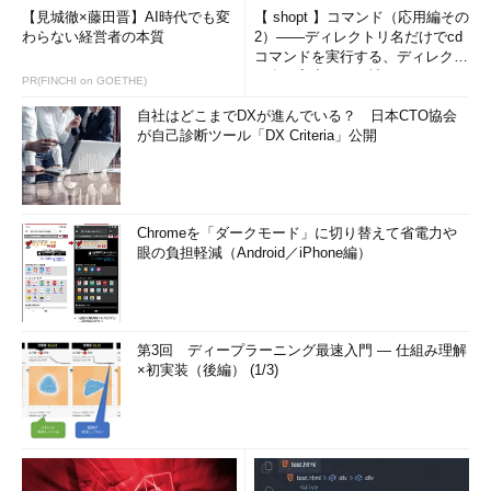
【見城徹×藤田晋】AI時代でも変
【 shopt 】コマンド（応用編その
わらない経営者の本質
2）――ディレクトリ名だけでcd
コマンドを実行する、ディレクト
リ名の入力ミスを補正...
PR(FINCHI on GOETHE)
自社はどこまでDXが進んでいる？ 日本CTO協会
が自己診断ツール「DX Criteria」公開
Chromeを「ダークモード」に切り替えて省電力や
眼の負担軽減（Android／iPhone編）
第3回 ディープラーニング最速入門 ― 仕組み理解
×初実装（後編） (1/3)