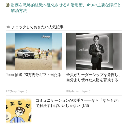
財務を戦略的組織へ進化させるAI活用術、4つの主要な障壁と
なお、Cloud AutoML Visionでは、2種類の機能を提供するとい
解消方法
う。1つはシンプルな転移学習によって、「分単位で」パイロッ
トとして使えるレベルのモデルを構築する機能。もう1つは
Learning to learnと呼ばれる手法により、「1日以内」に「高精
チェックしておきたい人気記事
度の」モデルを構築できる機能だ。
Google CloudのAI/MLチーフサイエン
ティストであるフェイフェイ・リー
（Fei-Fei Li）氏は、新サービスが、
Google Cloudおよび同氏自身の目指し
てきた「AIの民主化」を大きく進展させ
Jeep 抽選で3万円分ギフト当たる
全員がリーダーシップを発揮し、
るものだと話した。
自分より優れた人財を育成する
「例えば医療診断では、一般的でない
PR(Jeep Japan)
PR(dentsu Japan)
画像のアップロード後にラベ
病気を的確に診断するニーズが高い」
コミュニケーションが苦手？――なら「なたもだ」
ル付けをしたら、「トレーニ
（リー氏）。Cloud AutoMLのようなサ
で解決すればいいじゃない (1/3)
ング開始」ボタンを押せばい
ービスを使えば、ITの専門家でなくとも
い
データさえあれば、機械学習を容易に活
用し、現場で生かすことができるとする。