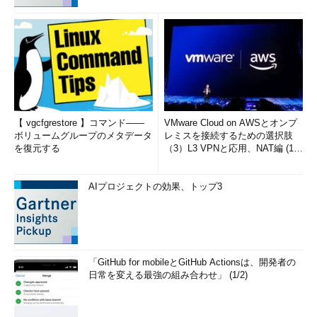
【 vgcfgrestore 】コマンド――
VMware Cloud on AWSとオンプ
ボリュームグループのメタデータ
レミスを接続するための選択肢
を復元する
（3）L3 VPNと応用、NAT編 (1/
2)
AIプロジェクトの効果、トップ3
「GitHub for mobileとGitHub Actionsは、開発者の
日常を変える最強の組み合わせ」 (1/2)