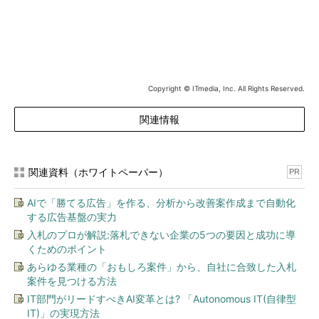
今回発表のCloud AutoMLは、こうした作業をほぼ全て
「Google Cloudにお任せ」できるサービス。
第1弾のCloud AutoML Visionでは、ユーザーはグラフィカルイ
ンタフェースで、訓練データとして画像をアップロード（あるい
Copyright © ITmedia, Inc. All Rights Reserved.
はGoogle Cloud Storageにおける画像の場所を指定）し、ラベル
を付けるだけでよい（一部のラベル付けは、Vision APIに任せる
関連情報
こともできる）。あとの工程は、全てCloud AutoMLが実行す
る。ユーザーが提供した訓練データを使って、「最適な」モデル
／パラメーターを見出し、APIとして提供する。
関連資料（ホワイトペーパー）
PR
AIで「勝てる広告」を作る、分析から改善案作成まで自動化
する広告基盤の実力
入札のプロが解説:落札できない企業の5つの要因と成功に導
くためのポイント
あらゆる業種の「おもしろ案件」から、自社に合致した入札
案件を見つける方法
ユーザーはVision APIを使う場合と同様、後は学習結果をAPIと
IT部門がリードすべきAI変革とは? 「Autonomous IT(自律型
して適用しさえすればいいことになる。
IT)」の実現方法