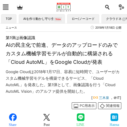
TOP
AIを作り動かし守り生かす
ロー/ノーコード
クラウドネイ
ニュース
2018年1月18日 公開
第1弾は画像認識
AIの民主化で前進、データのアップロードのみで
カスタム機械学習モデルが自動的に構築される
「Cloud AutoML」をGoogle Cloudが発表
Google Cloudは2018年1月17日、容易に短時間で、ユーザーがカ
スタム機械学習モデルを構築できるサービス、「Cloud
AutoML」を発表した。第1弾として、画像認識を行う「Cloud
AutoML Vision」のアルファ提供を開始した。
[
三木泉
，＠IT]
PC用表示
関連情報
Share
Post
LINE
Hatena