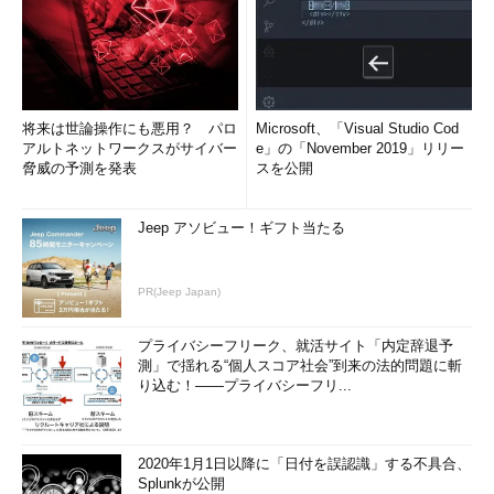
将来は世論操作にも悪用？ パロ
Microsoft、「Visual Studio Cod
アルトネットワークスがサイバー
e」の「November 2019」リリー
脅威の予測を発表
スを公開
Jeep アソビュー！ギフト当たる
PR(Jeep Japan)
プライバシーフリーク、就活サイト「内定辞退予
測」で揺れる“個人スコア社会”到来の法的問題に斬
り込む！――プライバシーフリ...
2020年1月1日以降に「日付を誤認識」する不具合、
Splunkが公開